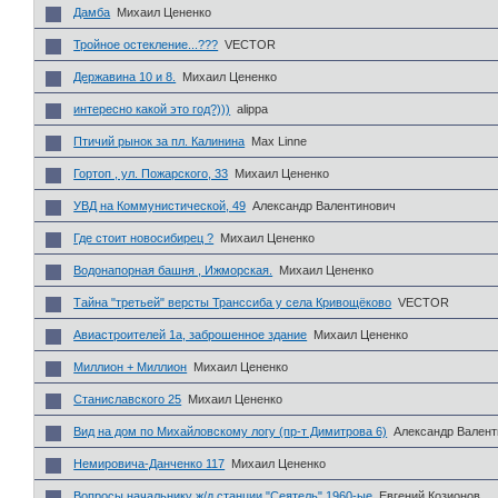
Дамба
Михаил Цененко
Тройное остекление...???
VECTOR
Державина 10 и 8.
Михаил Цененко
интересно какой это год?)))
alippa
Птичий рынок за пл. Калинина
Max Linne
Гортоп , ул. Пожарского, 33
Михаил Цененко
УВД на Коммунистической, 49
Александр Валентинович
Где стоит новосибирец ?
Михаил Цененко
Водонапорная башня , Ижморская.
Михаил Цененко
Тайна "третьей" версты Транссиба у села Кривощёково
VECTOR
Авиастроителей 1а, заброшенное здание
Михаил Цененко
Миллион + Миллион
Михаил Цененко
Станиславского 25
Михаил Цененко
Вид на дом по Михайловскому логу (пр-т Димитрова 6)
Александр Вален
Немировича-Данченко 117
Михаил Цененко
Вопросы начальнику ж/д станции "Сеятель" 1960-ые
Евгений Козионов