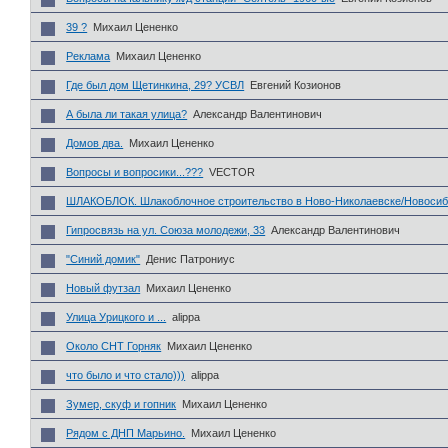
39 ?
Михаил Цененко
Реклама
Михаил Цененко
Где был дом Щетинкина, 29? УСВЛ
Евгений Козионов
А была ли такая улица?
Александр Валентинович
Домов два.
Михаил Цененко
Вопросы и вопросики...???
VECTOR
ШЛАКОБЛОК. Шлакоблочное строительство в Ново-Николаевске/Новосиб
Гипросвязь на ул. Союза молодежи, 33
Александр Валентинович
"Синий домик"
Денис Патрониус
Новый футзал
Михаил Цененко
Улица Урицкого и ...
alippa
Около СНТ Горняк
Михаил Цененко
что было и что стало)))
alippa
Зумер, скуф и гопник
Михаил Цененко
Рядом с ДНП Марьино.
Михаил Цененко