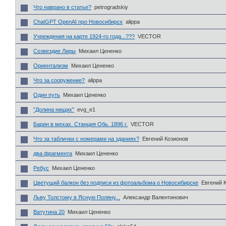
Что наврано в статье?
petrogradskiy
ChatGPT OpenAI про Новосибирск
alippa
Учреждения на карте 1924-го года...???
VECTOR
Созвездие Лиры
Михаил Цененко
Ориентализм
Михаил Цененко
Что за сооружение?
alippa
Один путь
Михаил Цененко
"Долина нищих"
evg_e1
Барин в мехах. Станция Обь. 1896 г.
VECTOR
Что за таблички с номерами на зданиях?
Евгений Козионов
два фрагмента
Михаил Цененко
Ребус
Михаил Цененко
Цветущий балкон без подписи из фотоальбома о Новосибирске
Евгений 
Льву Толстому в Ясную Поляну...
Александр Валентинович
Ватутина 20
Михаил Цененко