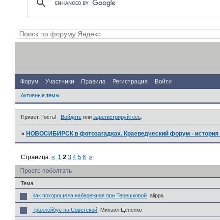
Форум
Участники
Правила
Регистрация
Войти
Активные темы
Привет, Гость!
Войдите
или
зарегистрируйтесь
.
»
НОВОСИБИРСК в фотозагадках. Краеведческий форум - история 
Страница:
«
1
2
3
4
5
6
»
Просто поболтать
Тема
Как похорошела набережная при Терешковой
alippa
Троллейбус на Советской
Михаил Цененко