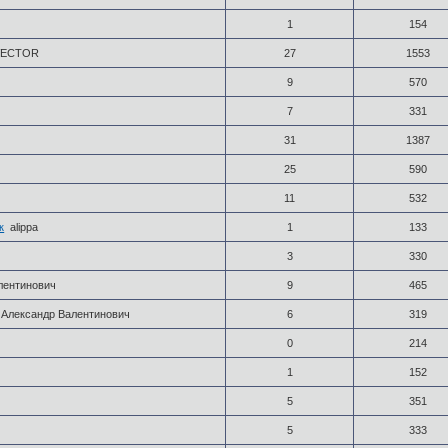
1
154
VECTOR
27
1553
9
570
7
331
31
1387
25
590
11
532
к
alippa
1
133
3
330
лентинович
9
465
Александр Валентинович
6
319
0
214
1
152
5
351
5
333