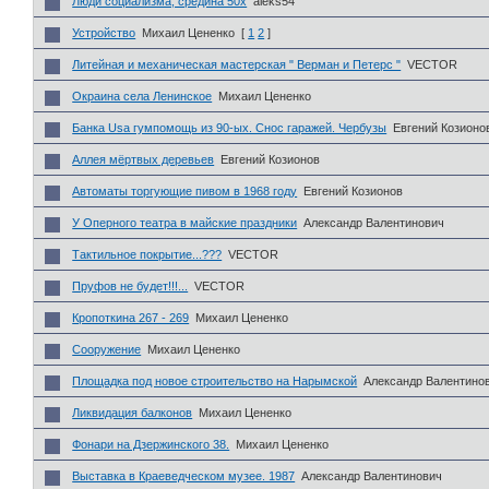
Люди социализма, средина 50х
aleks54
Устройство
Михаил Цененко
[
1
2
]
Литейная и механическая мастерская " Верман и Петерс "
VECTOR
Окраина села Ленинское
Михаил Цененко
Банка Usa гумпомощь из 90-ых. Снос гаражей. Чербузы
Евгений Козионо
Аллея мёртвых деревьев
Евгений Козионов
Автоматы торгующие пивом в 1968 году
Евгений Козионов
У Оперного театра в майские праздники
Александр Валентинович
Тактильное покрытие...???
VECTOR
Пруфов не будет!!!...
VECTOR
Кропоткина 267 - 269
Михаил Цененко
Сооружение
Михаил Цененко
Площадка под новое строительство на Нарымской
Александр Валентино
Ликвидация балконов
Михаил Цененко
Фонари на Дзержинского 38.
Михаил Цененко
Выставка в Краеведческом музее. 1987
Александр Валентинович