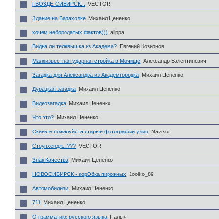
ГВОЗДЕ-СИБИРСК...
VECTOR
Здание на Барахолке
Михаил Цененко
хочем небородатых фактов)))
alippa
Видна ли телевышка из Академа?
Евгений Козионов
Малоизвестная ударная стройка в Мочище
Александр Валентинович
Загадка для Александра из Академгородка
Михаил Цененко
Дурацкая загадка
Михаил Цененко
Видеозагадка
Михаил Цененко
Что это?
Михаил Цененко
Скиньте пожалуйста старые фотографии улиц
Mavixor
Стоунхендж...???
VECTOR
Знак Качества
Михаил Цененко
НОВОСИБИРСК - корОбка пирожных
1ooiko_89
Автомобилизм
Михаил Цененко
711
Михаил Цененко
О грамматике русского языка
Палыч