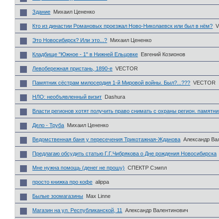
Здание
Михаил Цененко
Кто из династии Романовых проезжал Ново-Николаевск или был в нём?
Это Новосибирск? Или это...?
Михаил Цененко
Кладбище "Южное - 1" в Нижней Ельцовке
Евгений Козионов
Левобережная пристань, 1890-е
VECTOR
Памятник сёстрам милосердия 1-й Мировой войны. Был?...???
VECTOR
НЛО: необъявленный визит
Dashura
Власти регионов хотят получить право снимать с охраны регион. памятни
Дело - Труба
Михаил Цененко
Ведомственная баня у пересечения Трикотажная-Жданова
Александр Ва
Предлагаю обсудить статью Г.Г.Чибрякова о Дне рождения Новосибирска
Мне нужна помощь (денег не прошу)
СПЕКТР Сэмпл
просто книжка про кофе
alippa
Былые зоомагазины
Max Linne
Магазин на ул. Республиканской, 11
Александр Валентинович