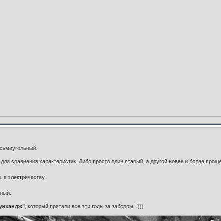
осьмиугольный.
ля сравнения характеристик. Либо просто один старый, а другой новее и более прощ
. к электричеству.
ьный.
унхэндж"
, который прятали все эти годы за забором...)))