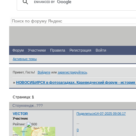
Форум
Участники
Правила
Регистрация
Войти
Активные темы
Привет, Гость!
Войдите
или
зарегистрируйтесь
.
»
НОВОСИБИРСК в фотозагадках. Краеведческий форум - история 
Страница:
1
Стоунхендж...???
VECTOR
Поделиться
14-07-2025 09:06:17
Участник
...
Рейтинг:
0