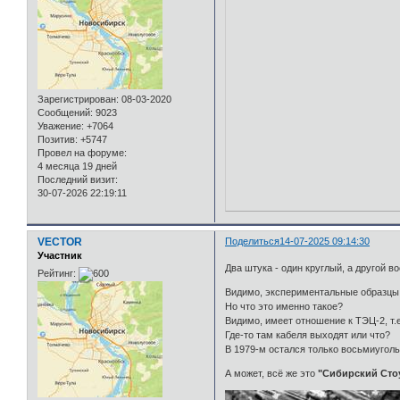
Зарегистрирован
: 08-03-2020
Сообщений:
9023
Уважение:
+7064
Позитив:
+5747
Провел на форуме:
4 месяца 19 дней
Последний визит:
30-07-2026 22:19:11
VECTOR
Поделиться
14-07-2025 09:14:30
Участник
Два штука - один круглый, а другой в
Рейтинг:
Видимо, экспериментальные образцы д
Но что это именно такое?
Видимо, имеет отношение к ТЭЦ-2, т.е
Где-то там кабеля выходят или что?
В 1979-м остался только восьмиугол
А может, всё же это
"Сибирский Сто