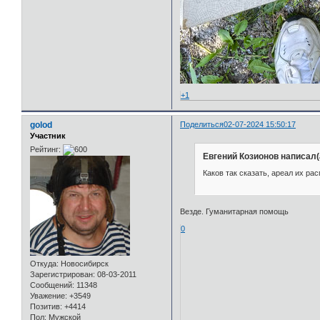
+1
golod
Поделиться
02-07-2024 15:50:17
Участник
Рейтинг:
Евгений Козионов написал(
Каков так сказать, ареал их ра
Везде. Гуманитарная помощь
0
Откуда:
Новосибирск
Зарегистрирован
: 08-03-2011
Сообщений:
11348
Уважение:
+3549
Позитив:
+4414
Пол:
Мужской