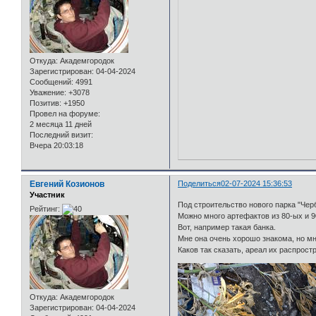
Откуда:
Академгородок
Зарегистрирован
: 04-04-2024
Сообщений:
4991
Уважение:
+3078
Позитив:
+1950
Провел на форуме:
2 месяца 11 дней
Последний визит:
Вчера 20:03:18
Евгений Козионов
Поделиться
02-07-2024 15:36:53
Участник
Под строительство нового парка "Чер
Рейтинг:
Можно много артефактов из 80-ых и 9
Вот, например такая банка.
Мне она очень хорошо знакома, но мн
Каков так сказать, ареал их распрост
Откуда:
Академгородок
Зарегистрирован
: 04-04-2024