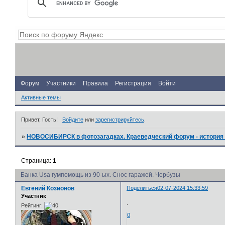
Форум
Участники
Правила
Регистрация
Войти
Активные темы
Привет, Гость!
Войдите
или
зарегистрируйтесь
.
»
НОВОСИБИРСК в фотозагадках. Краеведческий форум - история 
Страница:
1
Банка Usa гумпомощь из 90-ых. Снос гаражей. Чербузы
Евгений Козионов
Поделиться
02-07-2024 15:33:59
Участник
.
Рейтинг:
0