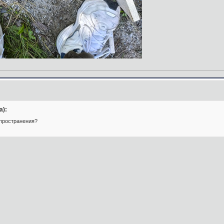
а):
спространения?