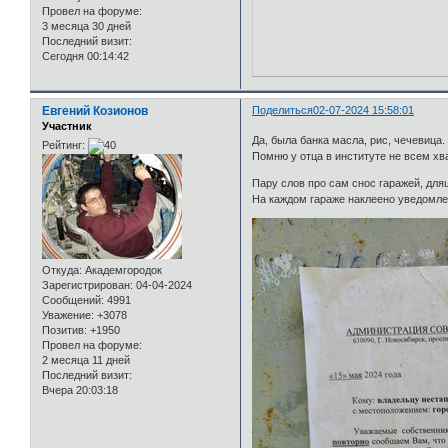
Провел на форуме:
3 месяца 30 дней
Последний визит:
Сегодня 00:14:42
Евгений Козионов
Поделиться
02-07-2024 15:58:01
Участник
Да, была банка масла, рис, чечевица.
Рейтинг:
Помню у отца в институте не всем хва
Пару слов про сам снос гаражей, для
На каждом гараже наклеено уведомлен
Откуда:
Академгородок
Зарегистрирован
: 04-04-2024
Сообщений:
4991
Уважение:
+3078
Позитив:
+1950
Провел на форуме:
2 месяца 11 дней
Последний визит:
Вчера 20:03:18