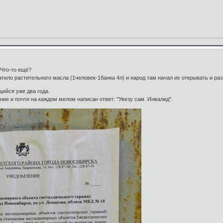
 Что-то ещё?
тило растительного масла (1человек-1банка 4л) и народ там начал их открывать и разли
щийся уже два года.
ие и почти на каждом мелом написан ответ: "Увезу сам. Инвалид".