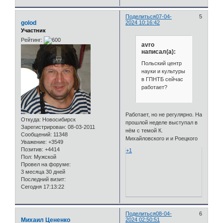
Поделиться
07-04-
5
golod
2024 10:16:42
Участник
Рейтинг:
avro
написал(а):
Польский центр
науки и культуры
в ГПНТБ сейчас
работает?
Работает, но не регулярно. На
Откуда:
Новосибирск
прошлой неделе выступал в
Зарегистрирован
: 08-03-2011
нём с темой К.
Сообщений:
11348
Михайловского и и Роецкого
Уважение:
+3549
Позитив:
+4414
+1
Пол:
Мужской
Провел на форуме:
3 месяца 30 дней
Последний визит:
Сегодня 17:13:22
Поделиться
08-04-
6
Михаил Цененко
2024 02:50:51