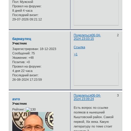
Пол:
Мужской
Провел на форуме:
8 дней 4 часа
Последний визит:
29-07-2026 09:21:12
Поделиться
06-04-
2
барнаулец
2024 23:03:15
Участник
Ссылка
Зарегистрирован
: 18-12-2023
Сообщений:
75
+1
Уважение:
+48
Позитив:
+0
Провел на форуме:
4 дня 22 часа
Последний визит:
26-08-2024 17:23:59
Поделиться
06-04-
3
avro
2024 23:09:24
Участник
Есть вопрос по ссылке
Рейтинг:
поляков в нынешний
Кыштовский район. Самой
первой, Xix века. Какую
литературу по теме стоит
почитать?