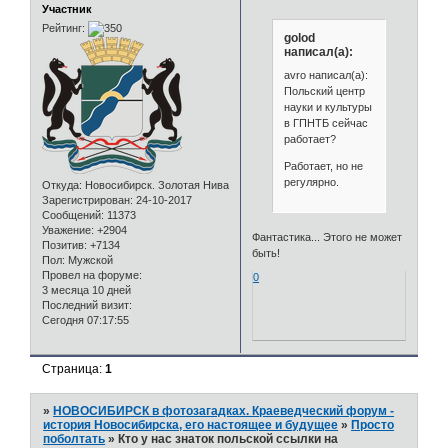
Участник
Рейтинг:
golod
написал(а):
avro написал(а):
Польский центр
науки и культуры
в ГПНТБ сейчас
работает?
Работает, но не
регулярно.
Откуда:
Новосибирск. Золотая Нива
Зарегистрирован
: 24-10-2017
Сообщений:
11373
Уважение:
+2904
Фантастика... Этого не может
Позитив:
+7134
быть!
Пол:
Мужской
Провел на форуме:
0
3 месяца 10 дней
Последний визит:
Сегодня 07:17:55
Страница:
1
»
НОВОСИБИРСК в фотозагадках. Краеведческий форум -
история Новосибирска, его настоящее и будущее
»
Просто
поболтать
»
Кто у нас знаток польской ссылки на