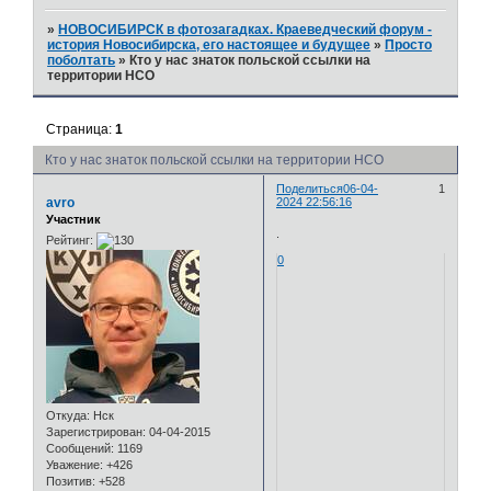
»
НОВОСИБИРСК в фотозагадках. Краеведческий форум -
история Новосибирска, его настоящее и будущее
»
Просто
поболтать
»
Кто у нас знаток польской ссылки на
территории НСО
Страница:
1
Кто у нас знаток польской ссылки на территории НСО
Поделиться
06-04-
1
avro
2024 22:56:16
Участник
.
Рейтинг:
0
Откуда:
Нск
Зарегистрирован
: 04-04-2015
Сообщений:
1169
Уважение:
+426
Позитив:
+528