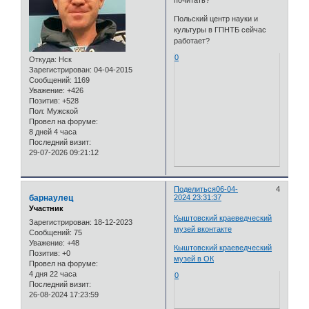
Польский центр науки и
культуры в ГПНТБ сейчас
работает?
0
Откуда:
Нск
Зарегистрирован
: 04-04-2015
Сообщений:
1169
Уважение:
+426
Позитив:
+528
Пол:
Мужской
Провел на форуме:
8 дней 4 часа
Последний визит:
29-07-2026 09:21:12
Поделиться
06-04-
4
барнаулец
2024 23:31:37
Участник
Кыштовский краеведческий
Зарегистрирован
: 18-12-2023
музей вконтакте
Сообщений:
75
Уважение:
+48
Кыштовский краеведческий
Позитив:
+0
музей в ОК
Провел на форуме:
4 дня 22 часа
0
Последний визит:
26-08-2024 17:23:59