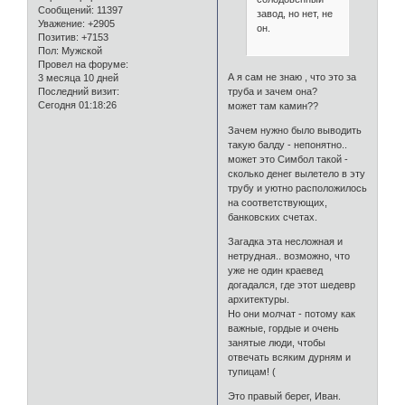
Сообщений:
11397
завод, но нет, не
Уважение:
+2905
он.
Позитив:
+7153
Пол:
Мужской
Провел на форуме:
А я сам не знаю , что это за
3 месяца 10 дней
Последний визит:
труба и зачем она?
Сегодня 01:18:26
может там камин??
Зачем нужно было выводить
такую балду - непонятно..
может это Симбол такой -
сколько денег вылетело в эту
трубу и уютно расположилось
на соответствующих,
банковских счетах.
Загадка эта несложная и
нетрудная.. возможно, что
уже не один краевед
догадался, где этот шедевр
архитектуры.
Но они молчат - потому как
важные, гордые и очень
занятые люди, чтобы
отвечать всяким дурням и
тупицам! (
Это правый берег, Иван.