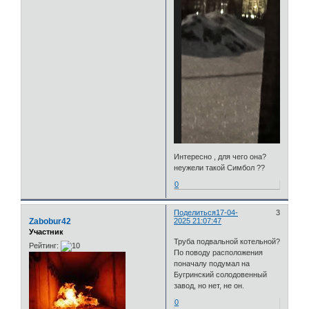
Интересно , для чего она?
неужели такой Симбол ??
0
Поделиться
17-04-
3
Zabobur42
2025 21:07:47
Участник
Труба подвальной котельной?
Рейтинг:
По поводу расположения
поначалу подумал на
Бугринский солодовенный
завод, но нет, не он.
0