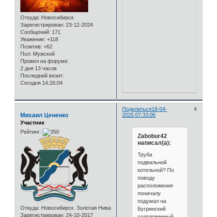
Откуда:
Новосибирск
Зарегистрирован
: 23-12-2024
Сообщений:
171
Уважение:
+118
Позитив:
+62
Пол:
Мужской
Провел на форуме:
2 дня 13 часов
Последний визит:
Сегодня 14:26:04
Поделиться
18-04-
4
Михаил Цененко
2025 07:33:06
Участник
Рейтинг:
Zabobur42
написал(а):
Труба
подвальной
котельной? По
поводу
расположения
поначалу
подумал на
Откуда:
Новосибирск. Золотая Нива
Бугринский
Зарегистрирован
: 24-10-2017
солодовенный