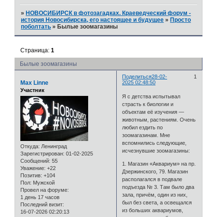
»
НОВОСИБИРСК в фотозагадках. Краеведческий форум -
история Новосибирска, его настоящее и будущее
»
Просто
поболтать
»
Былые зоомагазины
Страница:
1
Былые зоомагазины
Поделиться
28-02-
1
Max Linne
2025 02:48:50
Участник
Я с детства испытывал
страсть к биологии и
объектам её изучения —
животным, растениям. Очень
любил ездить по
зоомагазинам. Мне
вспомнились следующие,
Откуда:
Ленинград
исчезнувшие зоомагазины:
Зарегистрирован
: 01-02-2025
Сообщений:
55
1. Магазин «Аквариум» на пр.
Уважение:
+22
Дзержинского, 79. Магазин
Позитив:
+104
располагался в подвале
Пол:
Мужской
подъезда № 3. Там было два
Провел на форуме:
зала, причём, один из них,
1 день 17 часов
был без света, а освещался
Последний визит:
из больших аквариумов,
16-07-2026 02:20:13