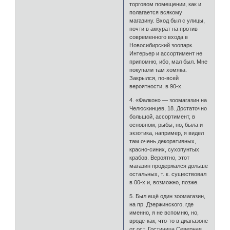
торговом помещении, как и
полагается всякому
магазину. Вход был с улицы,
почти в аккурат на против
современного входа в
Новосибирский зоопарк.
Интерьер и ассортимент не
припомню, ибо, мал был. Мне
покупали там хомяка.
Закрылся, по-всей
вероятности, в 90-х.
4. «Фалкон» — зоомагазин на
Челюскинцев, 18. Достаточно
большой, ассортимент, в
основном, рыбы, но, была и
экзотика, например, я видел
там очень декоративных,
красно-синих, сухопунтых
крабов. Вероятно, этот
магазин продержался дольше
остальных, т. к. существовал
в 00-х и, возможно, позже.
5. Был ещё один зоомагазин,
на пр. Дзержинского, где
именно, я не вспомню, но,
вроде-как, что-то в диапазоне
от ост. Гостиница Северная