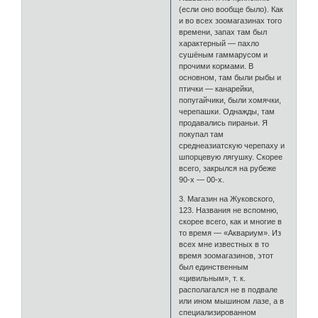
(если оно вообще было). Как
и во всех зоомагазинах того
времени, запах там был
характерный — пахло
сушёным гаммарусом и
прочими кормами. В
основном, там были рыбы и
птички — канарейки,
попугайчики, были хомячки,
черепашки. Однажды, там
продавались пираньи. Я
покупал там
среднеазиатскую черепаху и
шпорцевую лягушку. Скорее
всего, закрылся на рубеже
90-х — 00-х.
3. Магазин на Жуковского,
123. Названия не вспомню,
скорее всего, как и многие в
то время — «Аквариум». Из
всех мне известных в то
время зоомагазинов, этот
был единственным
«цивильным», т. к.
располагался не в подвале
или ином мышином лазе, а в
специализированном