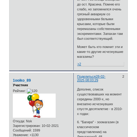
до ост. Красина. Помню его
слабо, но запомнился очень
грязный аквариум со
здоровенными белыми
крысами, которые были
перемазаны собственными
экскрементами. Запахан там
был соответствующий.
Может быть кто помнит эти и
какие-то другие исчезнувшие
магазины?
+2
Поделиться
28-02-
2
1ooiko_89
2025 08:03:29
Участник
Дополню, список
Рейтинг:
существовавших на момент
середины 2000-х, но
внезапно исчезнувших
спустя десятилетие - в 2010-
х годах:
Откуда:
Nsk
6. "Багира" - зоомагазин (в
Зарегистрирован
: 10-02-2021
классическом
Сообщений:
1599
представлении) на
Уважение:
+1130
Депутатской, 48.