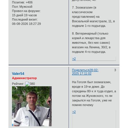
Позитив:
+406
Пол:
Мужской
7. Зоомагазин (в
Провел на форуме:
классическом
15 дней 19 часов
представлении) на
Последний визит:
Вокзальной магистрали, 11, в
06-08-2026 18:27:29
подвале 1-го подъезда.
8. Ветеринарный (только
кормА и лекарства для
животных, без них самих)
магазин на Ленина, 30/2, в
подвале 4-го подъезда.
+2
Поделиться
28-02-
3
Valer54
2025 17:11:02
Администратор
На Гоголя был зоомагазин,
Рейтинг:
вроде в 19-м доме. До
середины 80-х я туда ездил, а
потом на Жуковского, то ли
закрылся на Гоголя, уже не
помню почему
+2