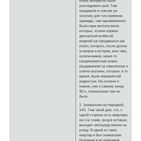
очень интересно было
разглядывать рыб. Там
продавали и совсем уж
экзотику для того времени:
однажды, там одновременно
была пара желтопузиков,
которых, хозяин кормил
докторской колбасой,
водяной уж (продавался как
полоз, которого, после долгих
уговоров и истерик, мне таки,
купила мама), какая-то
среднеазиатская агама
(выдаваемая за хамелеона) и
улитки ахатины, которые, в то
время, были невероятной
редкостью. На сколько я
помню, уже к самому концу
90-х, зоомагазина там не
было.
2. Зоомагазин на Народной,
14/1. Там такой дом, что, с
одной стороны есть квартиры
на 1-м этаже, вход в которые,
выходит непосредственно на
улицу. В одной из таких
квартир и был зоомагазин.
Названия я не припомню