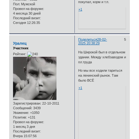
покупал, корм и т.п.
Пол:
Мужской
Провел на форуме:
+1
4 месяца 30 дней
Последний визит:
Сегодня 12:26:35
Поделиться
28-02-
5
Уралец
2025 20:38:29
Участник
На Широкой был в отдельном
Рейтинг:
здании. Между хлебзаводом и
пл.труда
Но мы все ходили тариться
на ленинский рынок. Там
было ВСЁ
+1
Зарегистрирован
: 22-10-2011
Сообщений:
3439
Уважение:
+1050
Позитив:
+131
Провел на форуме:
1 месяц 3 дня
Последний визит:
Вчера 15:07:56