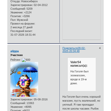
Откуда:
Новосибирск
Зарегистрирован
: 02-04-2012
Сообщений:
5209
Уважение:
+2124
Позитив:
+3266
Пол:
Мужской
Провел на форуме:
2 месяца 27 дней
Последний визит:
31-07-2026 18:31:44
Поделиться
28-02-
4
alippa
2025 20:34:48
Участник
Рейтинг:
Valer54
написал(а):
На Гоголя был
зоомагазин,
вроде в 19-м
доме.
На Гоголя был очень хорошой
Зарегистрирован
: 05-08-2016
магазин, пусть маленький, но
Сообщений:
13363
уютеый. Я там пропадал
Уважение:
+8095
после школы часами. Рыбок
Позитив:
+6632