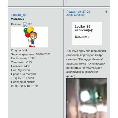
Поделиться
27-03-
6
1ooiko_89
2025 13:08:59
Участник
Рейтинг:
1ooiko_89
написал(а):
Дополню...
Откуда:
Nsk
В былые времена и по обеим
Зарегистрирован
: 10-02-2021
сторонам переходов метро
Сообщений:
1599
станции "Площадь Ленина"
Уважение:
+1130
располагались точки продаж
Позитив:
+406
волнистых попугайчиков и
Пол:
Мужской
аквариумных рыбок (на
Провел на форуме:
фото
):
15 дней 19 часов
Последний визит:
06-08-2026 18:27:29