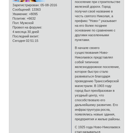
поселение при строительстве
Зарегистрирован
: 05-08-2016
железной дороги. Город
Сообщений:
13363
получил своё название в
Уважение:
+8095
честь святого Николая, а
Позитив:
+6632
префикс "Ново-" указывает
Пол:
Мужской
на его более позднее
Провел на форуме:
основание по сравнению с
4 месяца 30 дней
другими населенными
Последний визит:
пунктами.
Сегодня 02:51:15
В начале своего
существования Ново-
Николаевск представлял
собой типичное
железнодорожное поселение,
которое быстро стало
развиваться благодаря
проведению Транссибирской
магистрали. В 1903 году
город был преобразован в
уездный центр, что
способствовало его
дальнейшему развитию. Его
инфраструктура росла,
появлялись новые здания,
предприятия и жилые районы.
С 1925 года Ново-Николаевск
стал называться