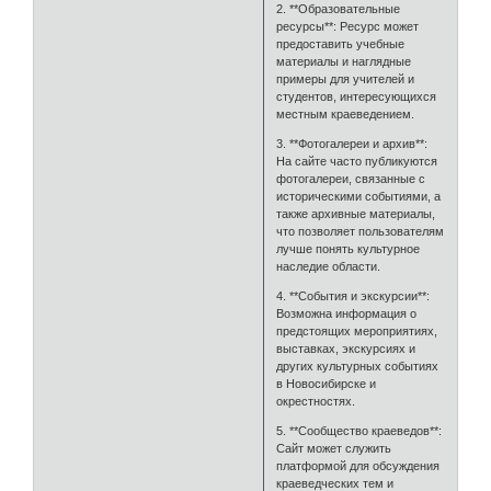
2. **Образовательные
ресурсы**: Ресурс может
предоставить учебные
материалы и наглядные
примеры для учителей и
студентов, интересующихся
местным краеведением.
3. **Фотогалереи и архив**:
На сайте часто публикуются
фотогалереи, связанные с
историческими событиями, а
также архивные материалы,
что позволяет пользователям
лучше понять культурное
наследие области.
4. **События и экскурсии**:
Возможна информация о
предстоящих мероприятиях,
выставках, экскурсиях и
других культурных событиях
в Новосибирске и
окрестностях.
5. **Сообщество краеведов**:
Сайт может служить
платформой для обсуждения
краеведческих тем и