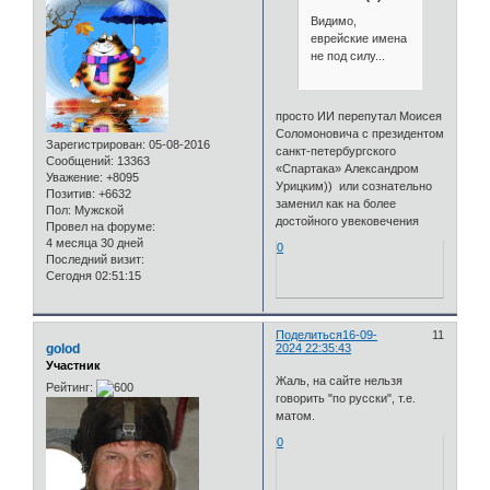
Видимо,
еврейские имена
не под силу...
просто ИИ перепутал Моисея
Соломоновича с президентом
Зарегистрирован
: 05-08-2016
санкт-петербургского
Сообщений:
13363
«Спартака» Александром
Уважение:
+8095
Урицким)) или сознательно
Позитив:
+6632
заменил как на более
Пол:
Мужской
достойного увековечения
Провел на форуме:
4 месяца 30 дней
0
Последний визит:
Сегодня 02:51:15
Поделиться
16-09-
11
golod
2024 22:35:43
Участник
Жаль, на сайте нельзя
Рейтинг:
говорить "по русски", т.е.
матом.
0