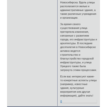
Новосибирска. Вдоль улицы
располагаются жилые и
административные здания, а
также различные учреждения
и организации.
За время своего
существования улица
претерпела изменения,
связанные с развитием
города, его инфраструктуры и
архитектуры. В последние
десятилетия в Новосибирске
активно ведется
строительство и
благоустройство городской
инфраструктуры, и улица
Урицкого также была
затронута этими процессами.
Если вас интересуют какие-
то конкретные аспекты улицы
(например, известные
здания, культурные
мероприятия или другая
информация), дайте знать!
0