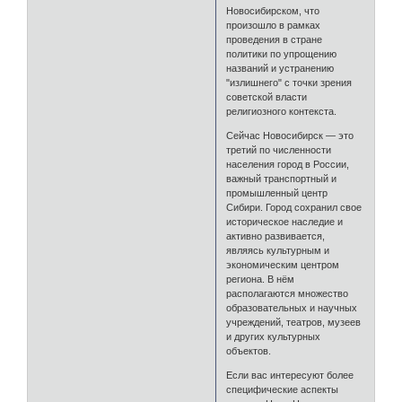
Новосибирском, что
произошло в рамках
проведения в стране
политики по упрощению
названий и устранению
"излишнего" с точки зрения
советской власти
религиозного контекста.
Сейчас Новосибирск — это
третий по численности
населения город в России,
важный транспортный и
промышленный центр
Сибири. Город сохранил свое
историческое наследие и
активно развивается,
являясь культурным и
экономическим центром
региона. В нём
располагаются множество
образовательных и научных
учреждений, театров, музеев
и других культурных
объектов.
Если вас интересуют более
специфические аспекты