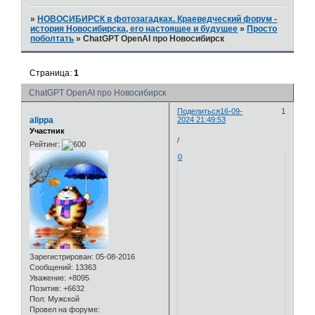
»
НОВОСИБИРСК в фотозагадках. Краеведческий форум -
история Новосибирска, его настоящее и будущее
»
Просто
поболтать
»
ChatGPT OpenAI про Новосибирск
Страница:
1
ChatGPT OpenAI про Новосибирск
Поделиться
16-09-
1
alippa
2024 21:49:53
Участник
/
Рейтинг:
0
Зарегистрирован
: 05-08-2016
Сообщений:
13363
Уважение:
+8095
Позитив:
+6632
Пол:
Мужской
Провел на форуме: