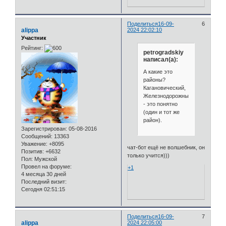
Поделиться
16-09-
6
alippa
2024 22:02:10
Участник
Рейтинг:
petrogradskiy
написал(а):
А какие это
районы?
Кагановический,
Железнодорожный
- это понятно
(один и тот же
район).
Зарегистрирован
: 05-08-2016
Сообщений:
13363
Уважение:
+8095
чат-бот ещё не волшебник, он
Позитив:
+6632
только учится)))
Пол:
Мужской
Провел на форуме:
+1
4 месяца 30 дней
Последний визит:
Сегодня 02:51:15
Поделиться
16-09-
7
alippa
2024 22:05:00