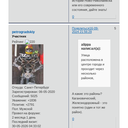
истории Ново-Николаевска
или его современного
состояния, дайте знать!
0
Поделиться
16-09-
5
petrogradskiy
2024 21:56:29
Участник
Рейтинг:
alippa
написал(а):
Улица
расположена в
центре города и
проходит через
несколько
районов,
Откуда:
Санкт-Петербург
Зарегистрирован
: 06-05-2020
А какие это районы?
Сообщений:
5025
Кагановический,
Уважение:
+1836
Железнодорожный - это
Позитив:
+2791
понятно (один и тот же
Пол:
Мужской
район).
Провел на форуме:
2 месяца 1 день
0
Последний визит:
30-05-2026 04:33:02