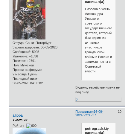
написал(а):
Названа в честь
Александра
Урицкого,
советского
государственного
деятеля, который
был одним из
активных
Откуда:
Санкт-Петербург
участников
Зарегистрирован
: 06-05-2020
Сообщений:
5025
Гражданской
Уважение:
+1836
войны в России и
Позитив:
+2791
занимал посты в
Пол:
Мужской
Советской
Провел на форуме:
власти.
2 месяца 1 день
Последний визит:
30-05-2026 04:33:02
Видимо, еврейские имена не
под силу...
0
Поделиться
16-09-
10
alippa
2024 22:35:37
Участник
Рейтинг:
petrogradskiy
написал(а):