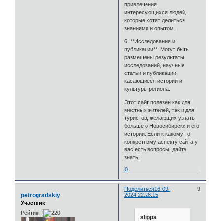
привлечения
интересующихся людей,
которые хотят делиться
знаниями и опытом.
6. **Исследования и
публикации**: Могут быть
размещены результаты
исследований, научные
статьи и публикации,
касающиеся истории и
культуры региона.
Этот сайт полезен как для
местных жителей, так и для
туристов, желающих узнать
больше о Новосибирске и его
истории. Если к какому-то
конкретному аспекту сайта у
вас есть вопросы, дайте
знать!
0
Поделиться
16-09-
9
petrogradskiy
2024 22:28:15
Участник
Рейтинг:
alippa