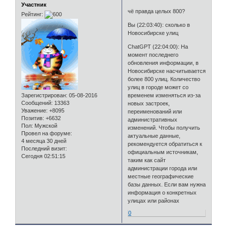
Участник
чё правда целых 800?
Рейтинг:
Вы (22:03:40): сколько в
Новосибирске улиц
ChatGPT (22:04:00): На
момент последнего
обновления информации, в
Новосибирске насчитывается
более 800 улиц. Количество
улиц в городе может со
Зарегистрирован
: 05-08-2016
временем изменяться из-за
Сообщений:
13363
новых застроек,
Уважение:
+8095
переименований или
Позитив:
+6632
административных
Пол:
Мужской
изменений. Чтобы получить
Провел на форуме:
актуальные данные,
4 месяца 30 дней
рекомендуется обратиться к
Последний визит:
официальным источникам,
Сегодня 02:51:15
таким как сайт
администрации города или
местные географические
базы данных. Если вам нужна
информация о конкретных
улицах или районах
0