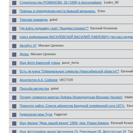
Строительство РОМАНОВА, 30 (1998) в фотографиях
1ooiko_89
Помощь в определении места бывшей мельницы.
Елен
Томские краеведы
golod
Где взять подшивку газет "Академстроевец"?
Евгений Козионов
поиск информации ВАСИЛЕВСКИЙ ВАСИЛИЙ ПАВЛОВИЧ (лит.расследов
Автобус 47
Михаил Цененко
Делец
Михаил Цененко
Ищу фото Каинской улицы
jason_forris
Есть ли книга "Официальные символы Новосибирской области"?
Евгений
Архитектор А.А. Сабиров
VECTOR
Просьба авторства
golod
Почему появился квартал Лобова-Ленинградская-Воскова-Чехова?
mlads
Помогите найти: Список абонентов Бердской телефонной сети 1977г.
Евг
Гидрология реки Тула
Гидролог
Ищу фильм "День нашей жизни" 1959г, реж. Роман Кармен
Евгений Козио
Ищу фотографии двора Щетинкина 23, Революции 28, Депутатская 26
Та