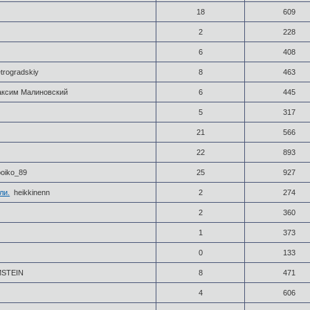
18
609
2
228
6
408
trogradskiy
8
463
ксим Малиновский
6
445
5
317
21
566
22
893
ooiko_89
25
927
ли.
heikkinenn
2
274
2
360
1
373
0
133
STEIN
8
471
4
606