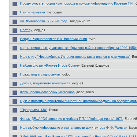
Прошу оказать посильную помощь в поиске информации о Кирееве Г.И.
Найти человека
Петрович
ул. Ломоносова. 60-70ые года.
владимир 12
Паст ву
evg_e1
Бердск. Черноголовков В.К. Воспоминания
avro
карты земельных участков октябрьского район г новосибирска 1940-1950г
Ищу книгу "Новосибирск. История генеральных планов в документах"
Ев
Найден фильм «Рисует Игорь Сокол»
Евгений Козионов
Пожар под аплодисменты
golod
Друзья, подмогните пожалуйста
evg_e1
Фото новониколаевских магазинов
jason_forris
Нужна помощь в прочтении выцветшей фамилии/подписи на обороте фот
"Программа-130"
Гошак
Фильм ДЕФА "Объяснение в любви к Г. Т." "Любящая жизнь" 1971
Евгений
Ищу любую информацию о деятельности архитектора Ф. Ф. Рамман
jason
2 Д/Ф 1968года: Ежи Боссака "273 ниже нуля" и Японский "シベリヤ人&#12