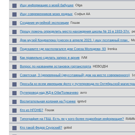
Ищу информацию о моей бабушке
Olga
Ищу современников моих родных
Софья АА
Создание музейной экспозиции
Гошак
Прошу помочь определить место нахождения школы № 15 в 1933-37гг.
pe
Дом-музей Кондратюка (снесен в апреле 2023..) ищу поэтажный план .
Ма
Подскажите где располагался дом Союза Молодежи, 93
Irenka
Как правильно сделать запрос в архив
IVM
Вопрос по названиям остановок гортанспорта
НЕВОД54
Советская, 3 (деревянный (двухэтажный) дом на месте современного)
1
Просьба ко всем имеющим фото у путепровода по Октябрьской магистра
Путепровод над ЖД в Оби/Толмачево
avro
Воспитательная колония на Гусинке
igntvd
Кто из НГОНБ?
Гошак
Типография на ГБШ. Есть ли у кого более подробная информация?
RAMM
Кто такой Федор Скурский?
golod