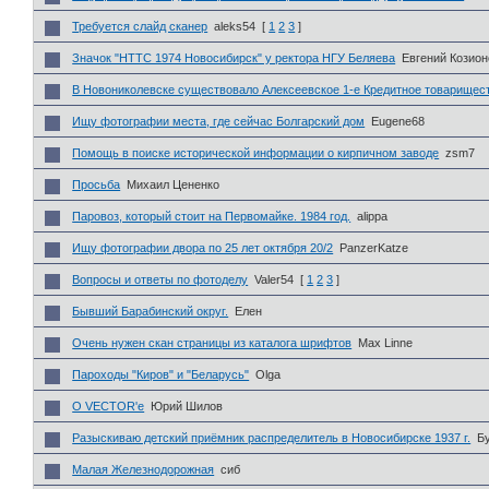
Требуется слайд сканер
aleks54
[
1
2
3
]
Значок "НТТС 1974 Новосибирск" у ректора НГУ Беляева
Евгений Козион
В Новониколевске существовало Алексеевское 1-е Кредитное товарищес
Ищу фотографии места, где сейчас Болгарский дом
Eugene68
Помощь в поиске исторической информации о кирпичном заводе
zsm7
Просьба
Михаил Цененко
Паровоз, который стоит на Первомайке. 1984 год.
alippa
Ищу фотографии двора по 25 лет октября 20/2
PanzerKatze
Вопросы и ответы по фотоделу
Valer54
[
1
2
3
]
Бывший Барабинский округ.
Елен
Очень нужен скан страницы из каталога шрифтов
Max Linne
Пароходы "Киров" и "Беларусь"
Olga
О VECTOR'e
Юрий Шилов
Разыскиваю детский приёмник распределитель в Новосибирске 1937 г.
Б
Малая Железнодорожная
сиб