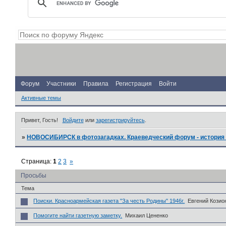
Форум
Участники
Правила
Регистрация
Войти
Активные темы
Привет, Гость!
Войдите
или
зарегистрируйтесь
.
»
НОВОСИБИРСК в фотозагадках. Краеведческий форум - история 
Страница:
1
2
3
»
Просьбы
Тема
Поиски. Красноармейская газета "За честь Родины" 1946г.
Евгений Козио
Помогите найти газетную заметку.
Михаил Цененко