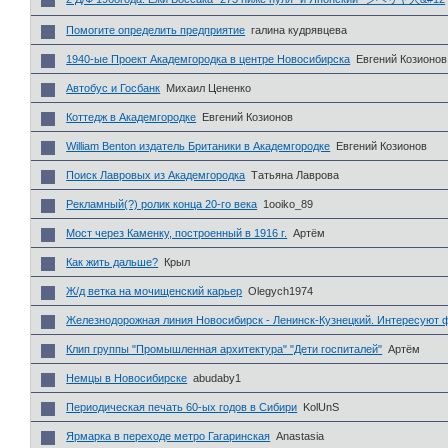
Помогите определить предприятие
галина кудрявцева
1940-ые Проект Академгородка в центре Новосибирска
Евгений Козионов
Автобус и Госбанк
Михаил Цененко
Коттедж в Академгородке
Евгений Козионов
William Benton издатель Британики в Академгородке
Евгений Козионов
Поиск Лавровых из Академгородка
Татьяна Лаврова
Рекламный(?) ролик конца 20-го века
1ooiko_89
Мост через Каменку, построенный в 1916 г.
Артём
Как жить дальше?
Крыл
Ж/д ветка на мочищенский карьер
Olegych1974
Железнодорожная линия Новосибирск - Ленинск-Кузнецкий. Интересуют 
Клип группы "Промышленная архитектура" "Дети госпиталей"
Артём
Немцы в Новосибирске
abudaby1
Периодическая печать 60-ых годов в Сибири
KolUnS
Ярмарка в переходе метро Гагаринская
Anastasia