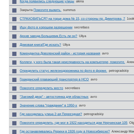
Когда появились следующие улицы
alena
Закрыта
Помогите выжить.
summus
СТРАХОВАТЬСЯ? на торце дома № 15, со стороны пр. Димитрова, 7
1ooi
Ищу фото в хорошем разрешении
secretlass
Архив завода Большевик.Есть ли он?
Uliya
Домовая книга!Где искать?
Uliya
Комендантка Доволенский район - история названия
avro
Коллеги, у кого была такая неисправность на компьютере, помогите.
Алек
Определить статус железнодорожника по фото в форме.
petrogradskiy
Гражданский плавающий транспортер в НСО
avro
Помогите определить место
secretlass
"Заезжий двор" - автостоянка для областных
avro
Значение слова "гражданин" в 1950-х
avro
Где находилась улица 2-ая Переездная?
petrogradskiy
Помогите определить, где мог в 1922 находиться дом Нерчинская 105
Ol
Где останавливались Рерихи в 1926 году в Новосибирске?
Александр Ма