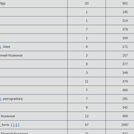
Olga
20
901
1
145
1
214
7
379
1
194
г
Алек
0
171
гений Козионов
2
157
8
377
3
349
11
379
7
406
о
petrogradskiy
7
281
8
342
 Козионов
12
408
_forris
[
1
2
]
67
2997
Евгений Козионов
21
842