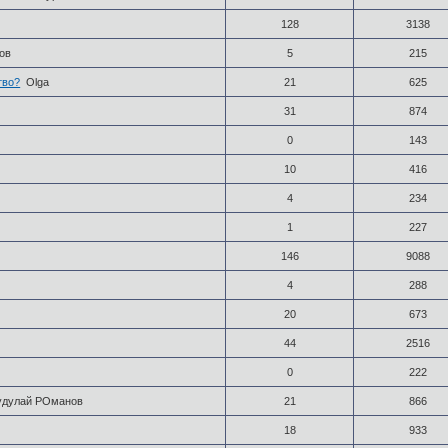
128
3138
ов
5
215
тво?
Olga
21
625
31
874
0
143
10
416
4
234
1
227
146
9088
4
288
20
673
44
2516
0
222
удулай РОманов
21
866
18
933