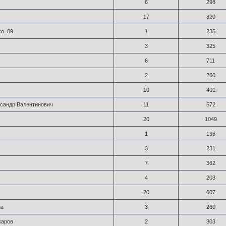
6
298
17
820
ko_89
1
235
3
325
6
711
2
260
10
401
сандр Валентинович
11
572
20
1049
1
136
3
231
7
362
4
203
20
607
ga
3
260
каров
2
303