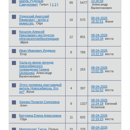
Шалль Рудольф
10:30:58
99
5477
Самуилович
Галыч
[
1
2
]
Александр
Валентинович
Узденский Анатолий
08-04-2026
Ефимович - актёр и
18
570
18:32:51
Женя
режиссёр.
Olga
Косыгин Алексей
Николаевич инструктор
08-04-2026
12
801
облсоюзпотребкооперации
15:03:34
веста
alippa
Иван Иванович Индинок
08-04-2026
8
789
Егор
13:22:19
веста
Ушла из жизни легенда
новосибирского
08-04-2026
телевидения Галина
2
263
13:02:35
веста
Целищева
Александр
Валентинович
Этого человека знал каждый
08-04-2026
житель Новосибирска. Кто
4
397
12:52:52
веста
он?
Женя
08-04-2026
Ханова Пелагея Сергеевна
9
1327
12:24:18
Евгений
Алич
Козионов
Батурина Елена Алексеевна
08-04-2026
11
825
Olga
12:19:23
веста
08-04-2026
Митрополит Тихон
Палыч
10
378