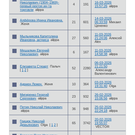
Николаевич (1904–1969)-
16-03-2026
4
191
первый ректор ин-та
15:57:26
alippa
торговли
alippa
14-03-2026
Алфёрова Ирина Ивановна.
21
601
06:33:59
Михаил
Женя
Цененко
11-03-2026
Мыльникова Капитолина
27
560
21:24:06
Алексей
Ивановна, актриса
alippa
Alex
Мешалкин Евгений
11-03-2026
6
167
Николаевич
alippa
14:58:38
alippa
06-03-2026
Елизавета Стюарт
Палыч
21:21:50
52
2280
[
1
2
]
Александр
Валентинович
03-03-2026
Адриен Лежен.
Женя
10
364
19:31:40
Olga
Мигиренко Георгий
26-02-2026
23
932
Сергеевич
alippa
15:06:56
alippa
Петин Николай Николаевич
25-02-2026
36
948
alippa
22:24:18
alippa
20-02-2026
Грицюк Николай
65
3742
19:55:07
Демьянович
Olga
[
1
2
]
VECTOR