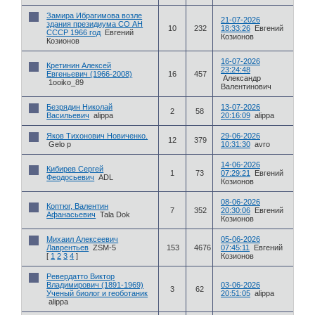
Замира Ибрагимова возле
21-07-2026
здания президиума СО АН
10
232
18:33:26
Евгений
СССР 1966 год
Евгений
Козионов
Козионов
16-07-2026
Кретинин Алексей
23:24:48
Евгеньевич (1966-2008)
16
457
Александр
1ooiko_89
Валентинович
Безрядин Николай
13-07-2026
2
58
Васильевич
alippa
20:16:09
alippa
Яков Тихонович Новиченко.
29-06-2026
12
379
Gelo p
10:31:30
avro
14-06-2026
Кибирев Сергей
1
73
07:29:21
Евгений
Феодосьевич
ADL
Козионов
08-06-2026
Коптюг, Валентин
7
352
20:30:06
Евгений
Афанасьевич
Tala Dok
Козионов
Михаил Алексеевич
05-06-2026
Лаврентьев
ZSM-5
153
4676
07:45:11
Евгений
[
1
2
3
4
]
Козионов
Ревердатто Виктор
Владимирович (1891-1969)
03-06-2026
3
62
Ученый биолог и геоботаник
20:51:05
alippa
alippa