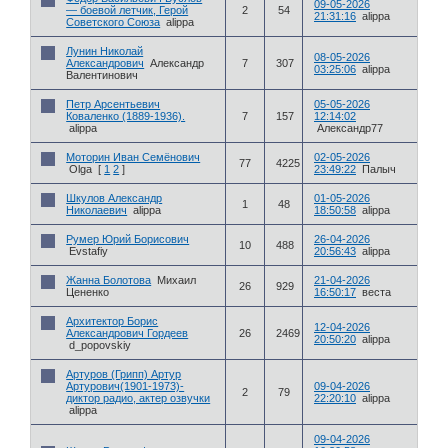
09-05-2026
— боевой летчик, Герой
2
54
21:31:16
alippa
Советского Союза
alippa
Лунин Николай
08-05-2026
Александрович
Александр
7
307
03:25:06
alippa
Валентинович
Петр Арсентьевич
05-05-2026
Коваленко (1889-1936).
7
157
12:14:02
alippa
Александр77
Моторин Иван Семёнович
02-05-2026
77
4225
Olga
[
1
2
]
23:49:22
Палыч
Шкулов Александр
01-05-2026
1
48
Николаевич
alippa
18:50:58
alippa
Румер Юрий Борисович
26-04-2026
10
488
Evstafiy
20:56:43
alippa
Жанна Болотова
Михаил
21-04-2026
26
929
Цененко
16:50:17
веста
Архитектор Борис
12-04-2026
Александрович Гордеев
26
2469
20:50:20
alippa
d_popovskiy
Артуров (Грипп) Артур
Артурович(1901-1973)-
09-04-2026
2
79
диктор радио, актер озвучки
22:20:10
alippa
alippa
09-04-2026