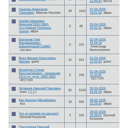
12:09:43
веста
Зацепин Александр
07-04-2026
28
1642
Сергеевич
Максим Насекин
19:01:59
alippa
Альбин Иванович
Морозов(1926-1984),
03-04-2026
5
85
гл.художник Оперного
19:42:41
alippa
театра
alippa
Бакланов Глеб
02-04-2026
Владимирович-
19:28:18
5
376
командующий СибВО
Александр
carcano
Валентинович
Врач Михаил Алексеевич
01-04-2026
42
924
Иволин
golod
12:33:34
golod
Волобуев Степан
01-04-2026
Константинович - начальник
5
249
11:33:40
10-го уч. пути. 1900-1903
VECTOR
VECTOR
Литвинов Николай Павлович
30-03-2026
82
5159
Алич
[
1
2
]
19:25:34
alippa
Кац Арнольд Михайлович
28-03-2026
18
948
asa
22:29:37
alippa
28-03-2026
Что за человек на картине?
3
105
18:28:07
Евгений
Евгений Козионов
Козионов
Протопопов Николай