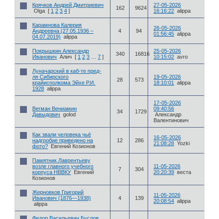
Крячков Андрей Дмитриевич
27-05-2026
162
9624
Olga
[
1
2
3
4
]
16:16:22
alippa
Карамнова Калерия
26-05-2026
Андреевна (27.05.1936 –
4
94
01:56:45
alippa
04.07.2019)
alippa
Покрышкин Александр
25-05-2026
340
16816
Иванович
Алич
[
1
2
3
…
7
]
10:15:02
avro
Луначарский в каб-те пред-
ля Сибирского
19-05-2026
28
573
крайисполкома Эйхе Р.И.
18:10:01
alippa
1928
alippa
17-05-2026
Вегман Вениамин
09:40:56
34
1729
Давыдович
golod
Александр
Валентинович
Как звали человека чьё
16-05-2026
надгробие приведено на
12
286
21:08:28
Yozki
фото?
Евгений Козионов
Памятник Лаврентьеву
возле главного учебного
11-05-2026
7
304
корпуса НВВКУ
Евгений
20:20:39
веста
Козионов
Жерновков Григорий
11-05-2026
Иванович (1876—1938)
4
139
20:08:54
alippa
alippa
Федор Васильевич Буслов