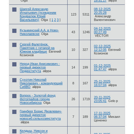
Olga
19:51:17
alippa
Шаргей Александр
08-12-2025
Игнатьевич (псевдоним
20:25:28
123
5311
Кондратюк Юрий
Александр
Васильевич)
Olga
[
1
2
3
]
Валентинович
04-12-2025
Кузьминский А.А. в Ново-
43
1246
00:27:49
Николаевске
Olga
VECTOR
Сергей Фалетёнок.
02-12-2025
Памятник с гитарой на
10
327
12:12:05
Евгений
Южном кладбище
Евгений
Козионов
Козионов
Нерод Иван Анисимович -
01-12-2025
первый директор
14
199
01:47:47
alippa
Пединститута
alippa
Сухотин Николай
25-11-2025
Николаевич - командующий
8
167
16:07:04
alippa
СибВО
alippa
Вопроs - Золотой фонд
20-11-2025
фотографов города
26
1719
23:05:41
Gelo p
Новосибирска
Olga
Гринберг Борис Яковлевич-
17-11-2025
первый директор
7
189
06:37:04
Михаил
новосиб.сельхозинститута
Цененко
alippa
Келдыш, Никсон и