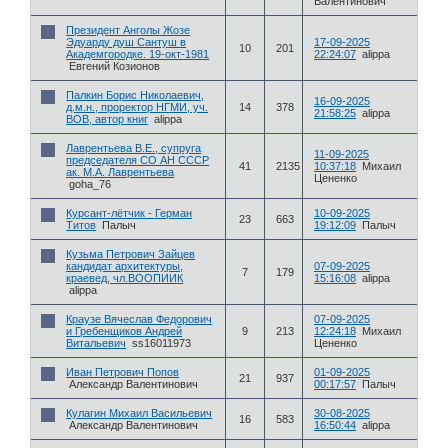
Валентинович
Президент Анголы Жозе
Эдуарду душ Сантуш в
17-09-2025
10
201
Академгородке. 19-окт-1981
22:24:07
alippa
Евгений Козионов
Палкин Борис Николаевич,
16-09-2025
д.м.н., проректор НГМИ, уч.
14
378
21:58:25
alippa
ВОВ, автор книг
alippa
Лаврентьева В.Е., супруга
11-09-2025
председателя СО АН СССР
41
2135
10:37:18
Михаил
ак. М.А. Лаврентьева
Цененко
goha_76
Курсант-лётчик - Герман
10-09-2025
23
663
Титов
Палыч
19:12:09
Палыч
Кузьма Петрович Зайцев
кандидат архитектуры,
07-09-2025
7
179
краевед, чл.ВООПИИК
15:16:08
alippa
alippa
Краузе Вячеслав Федорович
07-09-2025
и Гребенщиков Андрей
9
213
12:24:18
Михаил
Витальевич
ss16011973
Цененко
Иван Петрович Попов
01-09-2025
21
937
Александр Валентинович
00:17:57
Палыч
Кулагин Михаил Васильевич
30-08-2025
16
583
Александр Валентинович
16:50:44
alippa