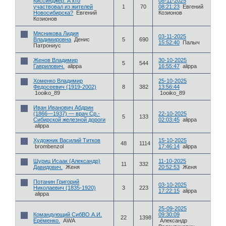
Киссинджер. А кто
08-11-2025
участвовал из жителей
1
70
08:21:23
Евгений
Новосибирска?
Евгений
Козионов
Козионов
Мясникова Лидия
03-11-2025
Владимировна
Денис
5
690
15:52:40
Палыч
Патрониус
Женов Владимир
30-10-2025
5
544
Гаврилович.
alippa
16:55:47
alippa
Хоменко Владимир
25-10-2025
Федосеевич (1919-2002)
8
382
13:56:44
1ooiko_89
1ooiko_89
Иван Иванович Абдрин
(1866—1937) — врач Ср.-
22-10-2025
5
133
Сибирской железной дороги
02:03:45
alippa
alippa
Художник Василий Титков
15-10-2025
48
1114
brombenzol
17:46:14
alippa
Шуриц Исаак (Александр)
11-10-2025
11
332
Давидович.
Женя
20:52:53
Женя
Потанин Григорий
03-10-2025
Николаевич (1835-1920)
3
223
17:22:15
alippa
alippa
25-09-2025
Командующий СибВО А.И.
09:30:09
22
1398
Ерёменко.
AWA
Александр