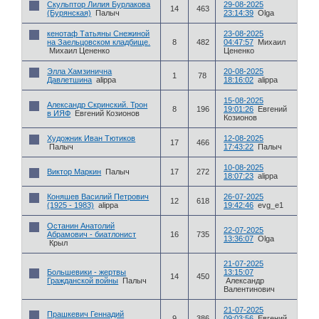
Скульптор Лилия Бурлакова
29-08-2025
14
463
(Бурянская)
Палыч
23:14:39
Olga
кенотаф Татьяны Снежиной
23-08-2025
на Заельцовском кладбище.
8
482
04:47:57
Михаил
Михаил Цененко
Цененко
Элла Хамзинична
20-08-2025
1
78
Давлетшина
alippa
18:16:02
alippa
15-08-2025
Александр Скринский. Трон
8
196
19:01:26
Евгений
в ИЯФ
Евгений Козионов
Козионов
Художник Иван Тютиков
12-08-2025
17
466
Палыч
17:43:22
Палыч
10-08-2025
Виктор Маркин
Палыч
17
272
18:07:23
alippa
Коняшев Василий Петрович
26-07-2025
12
618
(1925 - 1983)
alippa
19:42:46
evg_e1
Останин Анатолий
22-07-2025
Абрамович - биатлонист
16
735
13:36:07
Olga
Крыл
21-07-2025
Большевики - жертвы
13:15:07
14
450
Гражданской войны
Палыч
Александр
Валентинович
21-07-2025
Прашкевич Геннадий
9
386
09:03:56
Евгений