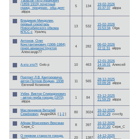
Тарасов Петр Иванович
(1859-1919) почетный
19-02-2026
5
134
гражд., предприн., общ.деят
15:37:37
alippa
alippa
Владимир Миндолин,
первый секретарь
15-02-2026
13
532
Новосибирского обкома
15:53:34
Olga
КПСС с
Уралец
Антонов, Олег
Константинович (1906-1984)
06-02-2026
4
282
генер.авиаконструктор
22:11:31
alippa
Александр77
12-01-2026
А кто это?!
Gelo p
10
463
14:16:31
Алексей
Alex
Портрет Л.В. Канторовича,
28-12-2025
автор Петров-Водкин, 1938
11
565
03:09:28
alippa
Евгений Козионов
Узбек, Виктор Спиридонович
23-12-2025
- автор герба города (1970)
1
84
21:59:29
alippa
alippa
Масленников Виталий
16-12-2025
80
3024
Семёнович
АндрейКА
[
1
2
]
23:47:29
cvvcfg
Абрам Моисеевич Вексман
16-12-2025
8
397
Серж_С
21:37:20
Серж_С
О первом старосте города.
14-12-2025
20
1387