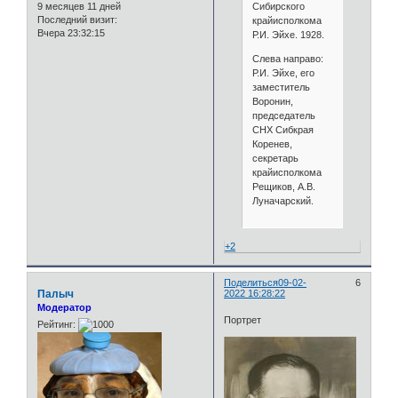
Сибирского
9 месяцев 11 дней
Последний визит:
крайисполкома
Вчера 23:32:15
Р.И. Эйхе. 1928.
Слева направо:
Р.И. Эйхе, его
заместитель
Воронин,
председатель
СНХ Сибкрая
Коренев,
секретарь
крайисполкома
Рещиков, А.В.
Луначарский.
+2
Поделиться
09-02-
6
Палыч
2022 16:28:22
Модератор
Портрет
Рейтинг: