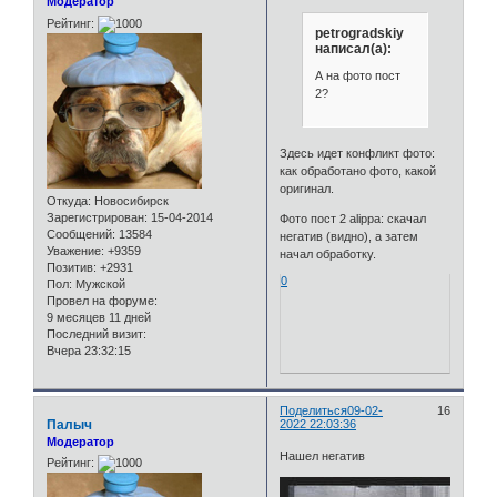
Модератор
Рейтинг:
petrogradskiy
написал(а):
А на фото пост
2?
Здесь идет конфликт фото:
как обработано фото, какой
оригинал.
Откуда:
Новосибирск
Зарегистрирован
: 15-04-2014
Фото пост 2 alippa: скачал
Сообщений:
13584
негатив (видно), а затем
Уважение:
+9359
начал обработку.
Позитив:
+2931
0
Пол:
Мужской
Провел на форуме:
9 месяцев 11 дней
Последний визит:
Вчера 23:32:15
Поделиться
09-02-
16
Палыч
2022 22:03:36
Модератор
Нашел негатив
Рейтинг: