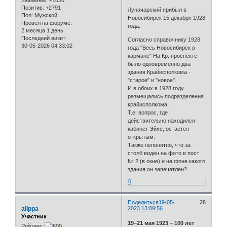
Позитив:
+2791
Луначарский прибыл в
Пол:
Мужской
Новосибирск 15 декабря 1928
Провел на форуме:
года.
2 месяца 1 день
Последний визит:
Согласно справочнику 1928
30-05-2026 04:33:02
года "Весь Новосибирск в
кармане" На Кр. проспекте
было одновременно два
здания Крайисполкома -
"старое" и "новое".
И в обоих в 1928 году
размещались подразделения
крайисполкома.
Т.е. вопрос, где
действительно находился
кабинет Эйхе, остается
открытым.
Также непонятно, что за
столб виден на фото в пост
№ 2 (в окне) и на фоне какого
здания он запечатлен?
0
Поделиться
19-05-
28
alippa
2023 13:09:56
Участник
19–21 мая 1923 – 100 лет
Рейтинг: