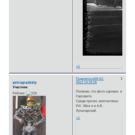
+1
Поделиться
09-02-
3
petrogradskiy
2022 14:18:26
Участник
Полагаю, что фото сделано в
Рейтинг:
Горсовете.
Среди прочих запечатлены
Р.И. Эйхе и и А.В.
Луначарский.
+1