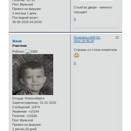
Пол:
Мужской
Столб во дворе - немного
Провел на форуме:
смущает.
2 месяца 1 день
Последний визит:
0
30-05-2026 04:33:02
Поделиться
09-02-
12
Женя
2022 20:36:29
Участник
Стаканы со стола попрятали.
Рейтинг:
0
Откуда:
Новосибирск
Зарегистрирован
: 31-01-2016
Сообщений:
11874
Уважение:
+10164
Позитив:
+10168
Пол:
Мужской
Провел на форуме:
1 месяц 29 дней