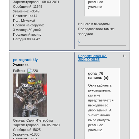
реальное
Зарегистрирован
: 08-03-2011
Сообщений:
11348
училище.
Уважение:
+3549
Позитив:
+4414
Пол:
Мужской
На него и выходили.
Провел на форуме:
Последователи там же
3 месяца 30 дней
заседали
Последний визит:
Сегодня 00:14:42
0
Поделиться
09-02-
11
petrogradskiy
2022 20:08:35
Участник
Рейтинг:
goha_76
написал(а):
Окна кабинета
руководителя,
как мне
представляется,
выходили во
двор здания. А
значит можно
было увидеть
Откуда:
Санкт-Петербург
реальное
Зарегистрирован
: 06-05-2020
Сообщений:
5025
училище.
Уважение:
+1836
Позитив:
+2791