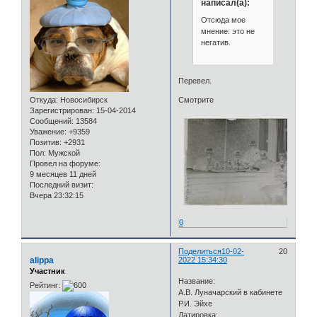
написал(а):
Отсюда мое
мнение: это не
негатив.
Перевел.
Откуда:
Новосибирск
Смотрите
Зарегистрирован
: 15-04-2014
Сообщений:
13584
Уважение:
+9359
Позитив:
+2931
Пол:
Мужской
Провел на форуме:
9 месяцев 11 дней
Последний визит:
Вчера 23:32:15
0
Поделиться
10-02-
20
alippa
2022 15:34:30
Участник
Название:
Рейтинг:
А.В. Луначарский в кабинете
Р.И. Эйхе
Датировка: