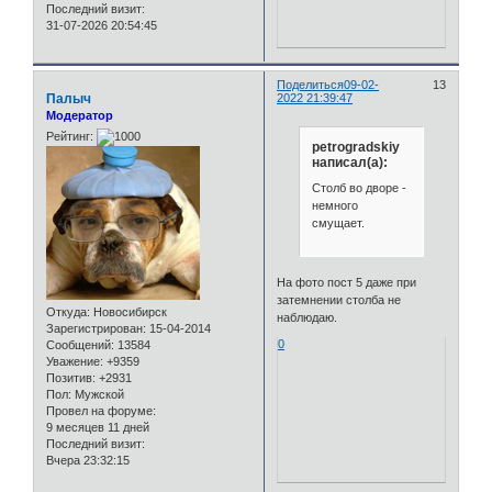
Последний визит:
31-07-2026 20:54:45
Поделиться
09-02-
13
Палыч
2022 21:39:47
Модератор
Рейтинг:
petrogradskiy
написал(а):
Столб во дворе -
немного
смущает.
На фото пост 5 даже при
затемнении столба не
Откуда:
Новосибирск
наблюдаю.
Зарегистрирован
: 15-04-2014
0
Сообщений:
13584
Уважение:
+9359
Позитив:
+2931
Пол:
Мужской
Провел на форуме:
9 месяцев 11 дней
Последний визит:
Вчера 23:32:15