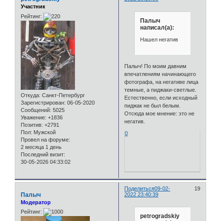
Участник
Рейтинг:
Палыч
написал(а):
Нашел негатив
Палыч! По моим давним
впечатлениям начинающего
фотографа, на негативе лица
темные, а пиджаки-светлые.
Откуда:
Санкт-Петербург
Естественно, если исходный
Зарегистрирован
: 06-05-2020
пиджак не был белым.
Сообщений:
5025
Отсюда мое мнение: это не
Уважение:
+1836
негатив.
Позитив:
+2791
Пол:
Мужской
0
Провел на форуме:
2 месяца 1 день
Последний визит:
30-05-2026 04:33:02
Поделиться
09-02-
19
Палыч
2022 23:40:39
Модератор
Рейтинг:
petrogradskiy