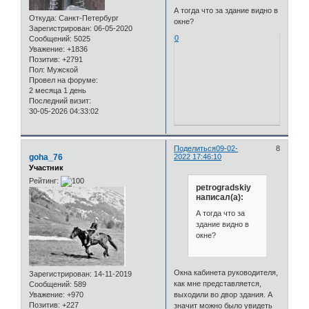
А тогда что за здание видно в
Откуда:
Санкт-Петербург
окне?
Зарегистрирован
: 06-05-2020
0
Сообщений:
5025
Уважение:
+1836
Позитив:
+2791
Пол:
Мужской
Провел на форуме:
2 месяца 1 день
Последний визит:
30-05-2026 04:33:02
Поделиться
09-02-
8
goha_76
2022 17:46:10
Участник
Рейтинг:
petrogradskiy
написал(а):
А тогда что за
здание видно в
окне?
Окна кабинета руководителя,
Зарегистрирован
: 14-11-2019
как мне представляется,
Сообщений:
589
Уважение:
+970
выходили во двор здания. А
Позитив:
+227
значит можно было увидеть