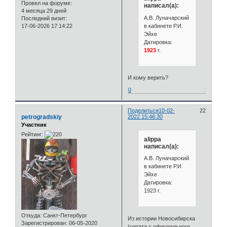
Провел на форуме:
написал(а):
4 месяца 29 дней
А.В. Луначарский
Последний визит:
в кабинете Р.И.
17-06-2026 17:14:22
Эйхе
Датировка:
1923
г.
И кому верить?
0
Поделиться
10-02-
22
petrogradskiy
2022 15:46:30
Участник
Рейтинг:
alippa
написал(а):
А.В. Луначарский
в кабинете Р.И.
Эйхе
Датировка:
1923 г.
Откуда:
Санкт-Петербург
Из истории Новосибирска
Зарегистрирован
: 06-05-2020
(цитата с официального