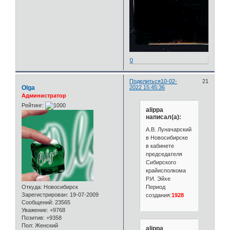
0
Поделиться
10-02-
21
Olga
2022 15:45:36
Администратор
Рейтинг:
alippa
написал(а):
А.В. Луначарский
в Новосибирске
в кабинете
председателя
Сибирского
крайисполкома
Р.И. Эйхе
Период
Откуда:
Новосибирск
Зарегистрирован
: 19-07-2009
создания:
1928
Сообщений:
23565
Уважение:
+9768
Позитив:
+9358
Пол:
Женский
alippa