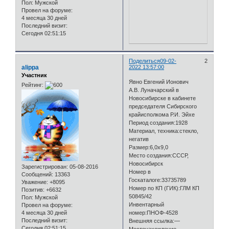
Пол:
Мужской
Провел на форуме:
4 месяца 30 дней
Последний визит:
Сегодня 02:51:15
Поделиться
09-02-
2
alippa
2022 13:57:00
Участник
Явно Евгений Ионович
Рейтинг:
А.В. Луначарский в
Новосибирске в кабинете
председателя Сибирского
крайисполкома Р.И. Эйхе
Период создания:1928
Материал, техника:стекло,
негатив
Размер:6,0х9,0
Место создания:СССР,
Новосибирск
Зарегистрирован
: 05-08-2016
Номер в
Сообщений:
13363
Госкаталоге:33735789
Уважение:
+8095
Номер по КП (ГИК):ГЛМ КП
Позитив:
+6632
50845/42
Пол:
Мужской
Инвентарный
Провел на форуме:
4 месяца 30 дней
номер:ПНОФ-4528
Последний визит:
Внешняя ссылка:—
Сегодня 02:51:15