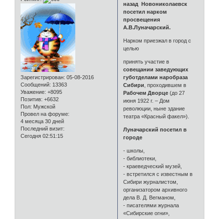
назад Новониколаевск
посетил нарком
просвещения
А.В.Луначарский.
Нарком приезжал в город с
целью
принять участие в
совещании заведующих
Зарегистрирован
: 05-08-2016
губотделами наробраза
Сообщений:
13363
Сибири
, проходившем в
Уважение:
+8095
Рабочем Дворце
(до 27
Позитив:
+6632
июня 1922 г. – Дом
Пол:
Мужской
революции, ныне здание
Провел на форуме:
театра «Красный факел»).
4 месяца 30 дней
Последний визит:
Луначарский посетил в
Сегодня 02:51:15
городе
- школы,
- библиотеки,
- краеведческий музей,
- встретился с известным в
Сибири журналистом,
организатором архивного
дела В. Д. Вегманом,
- писателями журнала
«Сибирские огни»,