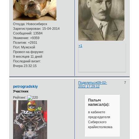
Откуда:
Новосибирск
Зарегистрирован
: 15-04-2014
Сообщений:
13584
Уважение:
+9359
Позитив:
+2931
+1
Пол:
Мужской
Провел на форуме:
9 месяцев 11 дней
Последний визит:
Вчера 23:32:15
Поделиться
09-02-
7
petrogradskiy
2022 17:29:12
Участник
Рейтинг:
Палыч
написал(а):
в кабинете
председателя
Сибирского
крайисполкома