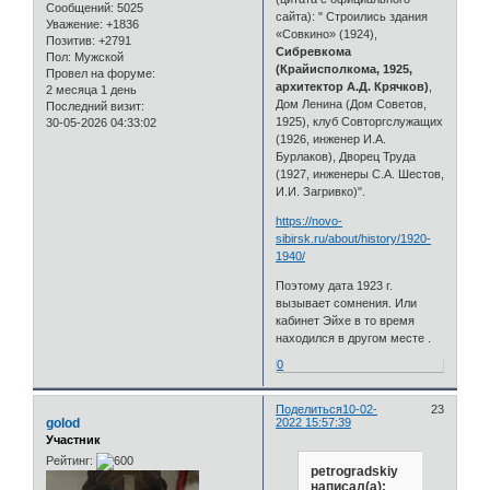
Сообщений:
5025
сайта): " Строились здания
Уважение:
+1836
«Совкино» (1924),
Позитив:
+2791
Сибревкома
Пол:
Мужской
(Крайисполкома, 1925,
Провел на форуме:
архитектор А.Д. Крячков)
,
2 месяца 1 день
Дом Ленина (Дом Советов,
Последний визит:
1925), клуб Совторгслужащих
30-05-2026 04:33:02
(1926, инженер И.А.
Бурлаков), Дворец Труда
(1927, инженеры С.А. Шестов,
И.И. Загривко)".
https://novo-
sibirsk.ru/about/history/1920-
1940/
Поэтому дата 1923 г.
вызывает сомнения. Или
кабинет Эйхе в то время
находился в другом месте .
0
Поделиться
10-02-
23
golod
2022 15:57:39
Участник
Рейтинг:
petrogradskiy
написал(а):