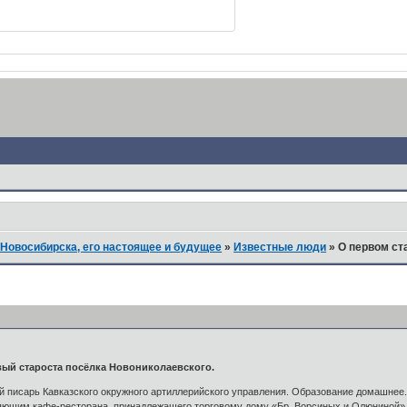
Новосибирска, его настоящее и будущее
»
Известные люди
»
О первом ст
вый староста посёлка Новониколаевского.
 писарь Кавказского окружного артиллерийского управления. Образование домашнее. 
вляющим кафе-ресторана, принадлежащего торговому дому «Бр. Ворсиных и Олюниной»,