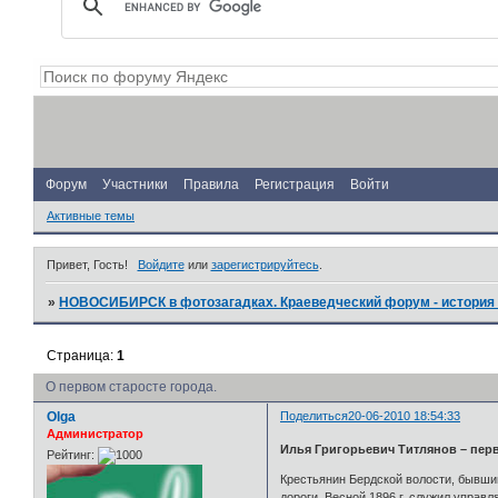
Форум
Участники
Правила
Регистрация
Войти
Активные темы
Привет, Гость!
Войдите
или
зарегистрируйтесь
.
»
НОВОСИБИРСК в фотозагадках. Краеведческий форум - история 
Страница:
1
О первом старосте города.
Olga
Поделиться
20-06-2010 18:54:33
Администратор
Илья Григорьевич Титлянов – пер
Рейтинг:
Крестьянин Бердской волости, бывший
дороги. Весной 1896 г. служил упра