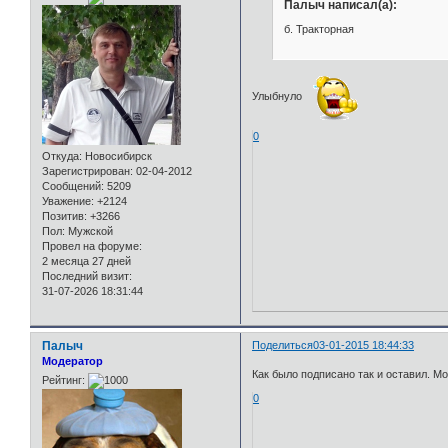
Палыч написал(а):
б. Тракторная
Улыбнуло
0
Откуда:
Новосибирск
Зарегистрирован
: 02-04-2012
Сообщений:
5209
Уважение:
+2124
Позитив:
+3266
Пол:
Мужской
Провел на форуме:
2 месяца 27 дней
Последний визит:
31-07-2026 18:31:44
Палыч
Поделиться
03-01-2015 18:44:33
Модератор
Как было подписано так и оставил. Мо
Рейтинг:
0