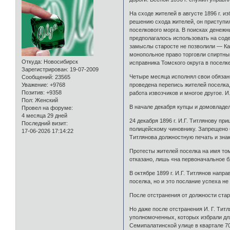
На сходе жителей в августе 1896 г. 
решению схода жителей, он приступил
поселкового морга. В поисках денежн
предполагалось использовать на соде
замыслы старосте не позволили — Каб
монопольное право торговли спиртным
Откуда:
Новосибирск
исправника Томского округа в посел
Зарегистрирован
: 19-07-2009
Четыре месяца исполнял свои обязанн
Сообщений:
23565
проведена перепись жителей поселка
Уважение:
+9768
Позитив:
+9358
работа извозчиков и многое другое. 
Пол:
Женский
В начале декабря купцы и домовладе
Провел на форуме:
4 месяца 29 дней
24 декабря 1896 г. И.Г. Титлянову п
Последний визит:
полицейскому чиновнику. Запрещено б
17-06-2026 17:14:22
Титлянова должностную печать и знак
Протесты жителей поселка на имя том
отказано, лишь «на первоначальное б
В октябре 1899 г. И.Г. Титлянов нап
поселка, но и это послание успеха не
После отстранения от должности стар
Но даже после отстранения И. Г. Тит
уполномоченных, которых избрали дл
Семипалатинской улице в квартале 70