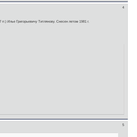
4
гг.) Илье Григорьевичу Титлянову. Снесен летом 1981 г.
5