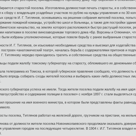
избирается старостой поселка. Изготовлена должностная печать старосты, и в собстве
 к сбору с владельцев усадебных участков по рублю на нужды управления и по 30 коп
ых средств И. Г. Титлянов, основываясь на решении собрания жителей поселка, попы
ржание пожарной команды, устройство школ и больницы, а также для постройки здани
инетское начальство, на землях которого расположился быстро растущий поселок, реш
и напитками в поселке винозаводчикам торгового дома «Бр. Ворсины и Олюнина», что
ке были избраны уполномоченные, которые повели борьбу с ранее выбранным старосто
ости И. Г. Титлянов, он изыскивал необходимые средства и выезжал для ходатайства 
, построен «анатомический театр», началась борьба с содержателями притонов и под
И. Г. Титлянову нередко приходилось тратить и собственные средства на общественные
льцы подали жалобу томскому губернатору на старосту, обложившего их денежными с
ришла телеграмма из Томска, в которой губернское правление сообщало, что должность
ыло впредь собирать сходы жителей поселка и выбирать каких-либо должностных лиц. 
.
ского губернатора успеха не имели. Тогда жители поселка подали жалобу на имя царя 
лагоустройство и содержание полиции в поселке» с ноября 1897 г. стали выделяться ср
равил прошение на имя военного министра, в котором были представлены факты равно
 имело.
осты поселка, Титлянов работал на железной дороге, грузчиком на пристани, на мельн
лянова от должности жители поселка Новониколаевского продолжали оказывать доверие
я управления городом на последующее четырехлетие. В 1904 г. И.Г. Титлянов владел
.