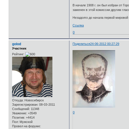
В начале 1908 г. он был избран от Г
заменен в этой комиссии другим глас
Незадолго до начала первой мировой 
Ссылка
0
golod
Поделиться
24-06-2012 00:27:29
Участник
Рейтинг:
Откуда:
Новосибирск
Зарегистрирован
: 08-03-2011
Сообщений:
11348
0
Уважение:
+3549
Позитив:
+4414
Пол:
Мужской
Провел на форуме: