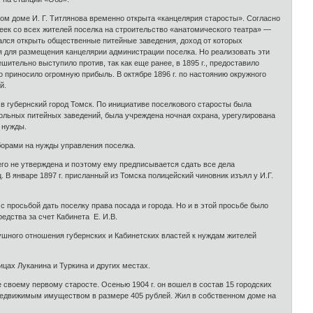
нном доме И. Г. Титлянова временно открыта «канцелярия старосты». Согласно
еек со всех жителей поселка на строительство «анатомического театра» —
тался открыть общественные питейные заведения, доход от которых
я для размещения канцелярии администрации поселка. Но реализовать эти
ительно выступило против, так как еще ранее, в 1895 г., предоставило
 приносило огромную прибыль. В октябре 1896 г. по настоянию окружного
й.
в губернский город Томск. По инициативе поселкового старосты была
польных питейных заведений, была учреждена ночная охрана, урегулирована
 нужды.
борами на нужды управления поселка.
 его не утверждена и поэтому ему предписывается сдать все дела
В январе 1897 г. присланный из Томска полицейский чиновник изъял у И.Г.
с просьбой дать поселку права посада и города. Но и в этой просьбе было
едства за счет Кабинета Е. И.В.
душного отношения губернских и Кабинетских властей к нуждам жителей
ицах Луканина и Туркина и других местах.
 своему первому старосте. Осенью 1904 г. он вошел в состав 15 городских
 недвижимым имуществом в размере 405 рублей. Жил в собственном доме на