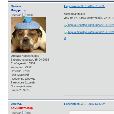
Палыч
Поделиться
03-01-2015 01:57:33
Модератор
Фото подписано
Рейтинг:
Дом по ул. Большевистской N 37 (б. Т
0
Откуда:
Новосибирск
Зарегистрирован
: 15-04-2014
Сообщений:
13584
Уважение:
+9360
Позитив:
+2931
Пол:
Мужской
Провел на форуме:
9 месяцев 11 дней
Последний визит:
Вчера 23:32:15
Valer54
Поделиться
03-01-2015 13:32:24
Администратор
Рейтинг: