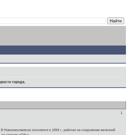
аросте города.
1
В Новониколаевске поселился в 1894 г., работал на сооружении железной
 на станции «Обь».