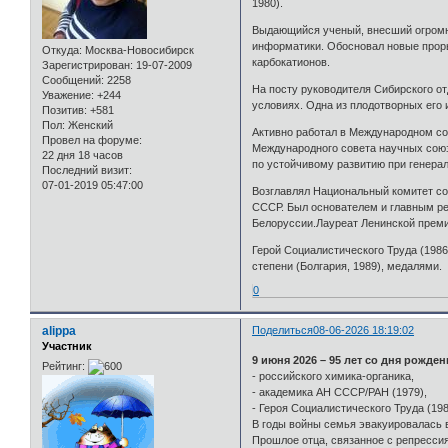
1980).
Выдающийся ученый, внесший огромны
информатики. Обосновал новые проры
Откуда:
Москва-Новосибирск
карбокатионов.
Зарегистрирован
: 19-07-2009
Сообщений:
2258
На посту руководителя Сибирского от
Уважение:
+244
условиях. Одна из плодотворных его
Позитив:
+581
Пол:
Женский
Активно работал в Международном со
Провел на форуме:
Международного совета научных союз
22 дня 18 часов
по устойчивому развитию при генера
Последний визит:
07-01-2019 05:47:00
Возглавлял Национальный комитет со
СССР. Был основателем и главным ре
Белоруссии.Лауреат Ленинской премии
Герой Социалистического Труда (1986
степени (Болгария, 1989), медалями.
0
alippa
Поделиться
08-06-2026 18:19:02
Участник
9 июня 2026 – 95 лет со дня рожд
Рейтинг:
- российского химика-органика,
- академика АН СССР/РАН (1979),
- Героя Социалистического Труда (198
В годы войны семья эвакуировалась 
Прошлое отца, связанное с репрессия