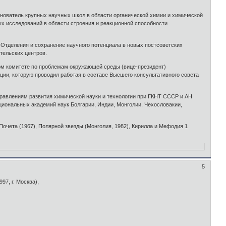
снователь крупных научных школ в области органической химии и химической
 исследований в области строения и реакционной способности
 Отделения и сохранение научного потенциала в новых постсоветских
тельских центров.
ном комитете по проблемам окружающей среды (вице-президент)
ции, которую проводил работая в составе Высшего консультативного совета
равлениям развития химической науки и технологии при ГКНТ СССР и АН
иональных академий наук Болгарии, Индии, Монголии, Чехословакии,
 Почета (1967), Полярной звезды (Монголия, 1982), Кирилла и Мефодия 1
5
997, г. Москва),