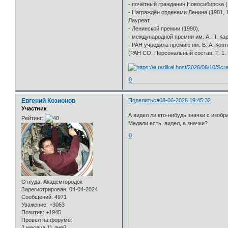
- почётный гражданин Новосибирска (
- Награждён орденами Ленина (1981, 1
Лауреат
- Ленинской премии (1990),
- международной премии им. А. П. Кар
- РАН учредила премию им. В. А. Копт
(РАН СО. Персональный состав. Т. 1. 
0
Евгений Козионов
Поделиться
08-06-2026 19:45:32
Участник
А видел ли кто-нибудь значки с изоб
Рейтинг:
Медали есть, видел, а значки?
0
Откуда:
Академгородок
Зарегистрирован
: 04-04-2024
Сообщений:
4971
Уважение:
+3063
Позитив:
+1945
Провел на форуме:
2 месяца 11 дней