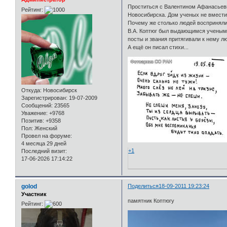
Проститься с Валентином Афанасьеви
Рейтинг:
Новосибирска. Дом ученых не вместил
Почему же столько людей восприняли 
В.А. Коптюг был выдающимся ученым и
посты и звания притягивали к нему л
А ещё он писал стихи...
Откуда:
Новосибирск
Зарегистрирован
: 19-07-2009
Сообщений:
23565
Уважение:
+9768
Позитив:
+9358
Пол:
Женский
Провел на форуме:
4 месяца 29 дней
+1
Последний визит:
17-06-2026 17:14:22
golod
Поделиться
18-09-2011 19:23:24
Участник
памятник Коптюгу
Рейтинг: