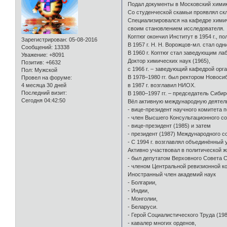
Подал документы в Московский химико
Со студенческой скамьи проявлял скл
Специализировался на кафедре химич
своим становлением исследователя.
Коптюг окончил Институт в 1954 г., п
Зарегистрирован
: 05-08-2016
В 1957 г. Н. Н. Ворожцов-мл. стал од
Сообщений:
13338
В 1960 г. Коптюг стал заведующим л
Уважение:
+8091
Доктор химических наук (1965),
Позитив:
+6632
с 1966 г. – заведующий кафедрой орг
Пол:
Мужской
В 1978–1980 гг. был ректором Новоси
Провел на форуме:
4 месяца 30 дней
в 1987 г. возглавил НИОХ.
Последний визит:
В 1980–1997 гг. – председатель Сиб
Сегодня 04:42:50
Вёл активную международную деятел
- вице-президент научного комитета
- член Высшего Консультационного с
- вице-президент (1985) и затем
- президент (1987) Международного 
- С 1994 г. возглавлял объединённый 
Активно участвовал в политической ж
- был депутатом Верховного Совета 
- членом Центральной ревизионной к
Иностранный член академий наук
- Болгарии,
- Индии,
- Монголии,
- Беларуси.
- Герой Социалистического Труда (198
- кавалер многих орденов,