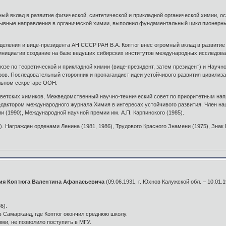
й вклад в развитие физической, синтетической и прикладной органической химии, о
вные направления в органической химии, выполнил фундаментальный цикл пионерных
деления и вице-президента АН СССР РАН В.А. Коптюг внес огромный вклад в развитие
 инициатив создание на базе ведущих сибирских институтов международных исследова
юзе по теоретической и прикладной химии (вице-президент, затем президент) и Науч
ов. Последовательный сторонник и пропагандист идеи устойчивого развития цивилиза
льном секретаре ООН.
ветских химиков, Межведомственный научно-технический совет по приоритетным нап
дактором международного журнала Химия в интересах устойчивого развития. Член нац
 (1990), Международной научной премии им. А.П. Карпинского (1985).
). Награжден орденами Ленина (1981, 1986), Трудового Красного Знамени (1975), Знак
ения Коптюга Валентина Афанасьевича
(09.06.1931, г. Юхнов Калужской обл. – 10.01.1
6).
в Самарканд, где Коптюг окончил среднюю школу.
ми, не позволило поступить в МГУ.