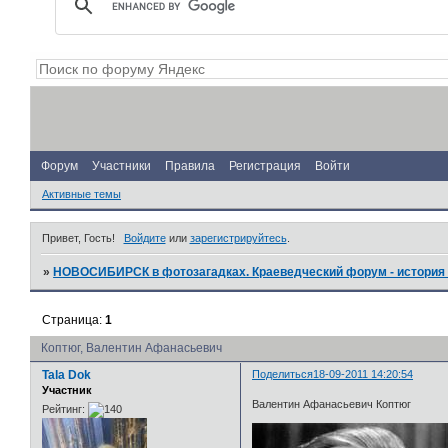
Форум
Участники
Правила
Регистрация
Войти
Активные темы
Привет, Гость!
Войдите
или
зарегистрируйтесь
.
»
НОВОСИБИРСК в фотозагадках. Краеведческий форум - история 
Страница:
1
Коптюг, Валентин Афанасьевич
Tala Dok
Поделиться
18-09-2011 14:20:54
Участник
Валентин Афанасьевич Коптюг
Рейтинг: