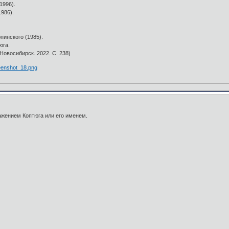
1996).
986).
пинского (1985).
юга.
Новосибирск. 2022. С. 238)
ражением Коптюга или его именем.