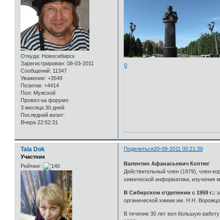
Откуда:
Новосибирск
Зарегистрирован
: 08-03-2011
0
Сообщений:
11347
Уважение:
+3549
Позитив:
+4414
Пол:
Мужской
Провел на форуме:
3 месяца 30 дней
Последний визит:
Вчера 22:52:31
Tala Dok
Поделиться
20-09-2011 00:21:39
Участник
Валентин Афанасьевич Коптюг
Рейтинг:
Действительный член (1979), член-ко
химической информатики, изучения м
В Сибирском отделении с 1959 г.:
з
органической химии им. Н.Н. Ворожц
В течение 30 лет вел большую работу