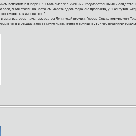
чем Коптюгом в январе 1997 года вместе с учеными, государственными и обществен
 всех, люди стояли на жестоком морозе вдоль Морского проспекта, у институтов. Скор
его смерть как личное горе?
 организатором науки, лауреатом Ленинской премии, Героем Социалистического Труда
юдские умы и сердца, а его высокие нравственные принципы, вся его подвижническая 