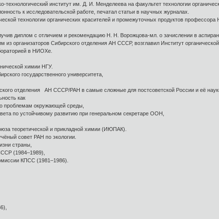
-технологический институт им. Д. И. Менделеева на факультет технологии органичес
онность к исследовательской работе, печатал статьи в научных журналах.
еской технологии органических красителей и промежуточных продуктов профессора Н.
олучив диплом с отличием и рекомендацию Н. Н. Ворожцова-мл. о зачислении в аспиран
ним из организаторов Сибирского отделения АН СССР, возглавил Институт органической 
абораторией в НИОХе.
анической химии НГУ.
бирского государственного университета,
ирского отделения АН СССР/РАН в самые сложные для постсоветской России и её наук
ьность как
 по проблемам окружающей среды,
овета по устойчивому развитию при генеральном секретаре ООН,
союза теоретической и прикладной химии (ИЮПАК).
учёный совет РАН по экологии.
изни страны,
СССР (1984–1989),
омиссии КПСС (1981–1986).
6),