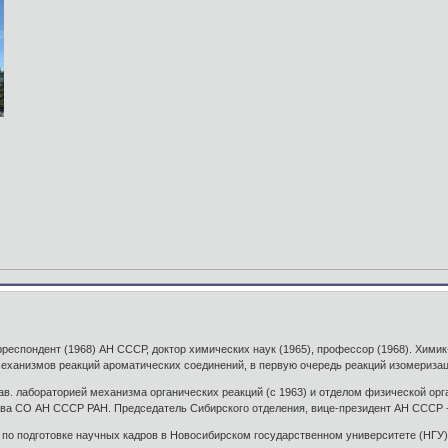
рреспондент (1968) АН СССР, доктор химических наук (1965), профессор (1968). Химик
еханизмов реакций ароматических соединений, в первую очередь реакций изомериза
ав. лабораторией механизма органических реакций (с 1963) и отделом физической орг
ова СО АН СССР РАН. Председатель Сибирского отделения, вице-президент АН СССР -
 по подготовке научных кадров в Новосибирском государственном университете (НГУ):