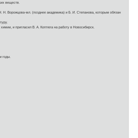
ких веществ.
 Н. Ворожцова-мл. (позднее академика) и Б. И. Степанова, которым обязан
туру.
химии, и пригласил В. А. Коптюга на работу в Новосибирск.
и годы.