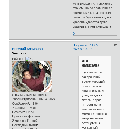
хоть иногда и с плясками с
бубном, но по сравнению с
временами когда все было
только в бумажном виде -
уровень удобства даже
сравнивать нет смысла ))
0
Поделиться
11-05-
12
Евгений Козионов
2026 07:00:14
Участник
Рейтинг:
ADL
написал(а):
Ну а по карте
захоронений -
всеже хороший
проект, и может
когда нибудь до
Откуда:
Академгородок
ума доведут -
Зарегистрирован
: 04-04-2024
лет так через
Сообщений:
4996
пятьсот если
Уважение:
+3081
конечно к тому
Позитив:
+1951
моменту вообще
Провел на форуме:
люди на земле
2 месяца 11 дней
останутся ))
Последний визит:
На данный