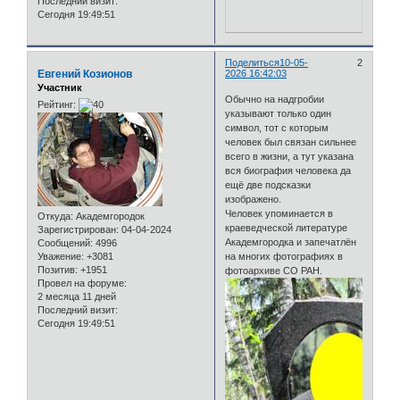
Последний визит:
Сегодня 19:49:51
Поделиться
10-05-
2
Евгений Козионов
2026 16:42:03
Участник
Обычно на надгробии
Рейтинг:
указывают только один
символ, тот с которым
человек был связан сильнее
всего в жизни, а тут указана
вся биография человека да
ещё две подсказки
изображено.
Человек упоминается в
Откуда:
Академгородок
краеведческой литературе
Зарегистрирован
: 04-04-2024
Академгородка и запечатлён
Сообщений:
4996
Уважение:
+3081
на многих фотографиях в
Позитив:
+1951
фотоархиве СО РАН.
Провел на форуме:
2 месяца 11 дней
Последний визит:
Сегодня 19:49:51