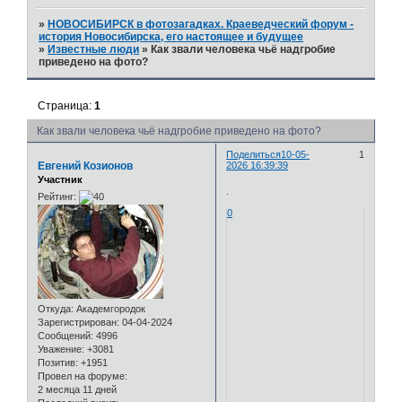
»
НОВОСИБИРСК в фотозагадках. Краеведческий форум -
история Новосибирска, его настоящее и будущее
»
Известные люди
»
Как звали человека чьё надгробие
приведено на фото?
Страница:
1
Как звали человека чьё надгробие приведено на фото?
Поделиться
10-05-
1
Евгений Козионов
2026 16:39:39
Участник
.
Рейтинг:
0
Откуда:
Академгородок
Зарегистрирован
: 04-04-2024
Сообщений:
4996
Уважение:
+3081
Позитив:
+1951
Провел на форуме:
2 месяца 11 дней