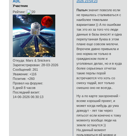
ADL
2026 23:54:23
Участник
Палыч
значит повезло если
Рейтинг:
не пришлось сталкиваться с
наиболее тяжелыми
вариантами )) А по ошибкам
так это из за того что люди
данные в базы вносят и одна
перепутанная буква в этом
плане еще совсем мелочи.
Впрочем давно привыкла и
оно норма не только в
гражданском поле и
Откуда:
Mars & Snickers
уголовных делах, но и в куда
Зарегистрирован
: 28-03-2026
более серьезных отчетах
Сообщений:
261
такие перлы порой
Уважение:
+116
встречаются что хоть со
Позитив:
+260
смеху падай, вот только
Провел на форуме:
5 дней 8 часов
смешно оно не всегда..
Последний визит:
Ну а по карте захоронений -
14-06-2026 06:30:13
всеже хороший проект, и
может когда нибудь до ума
доведут - лет так через
пятьсот если конечно к тому
моменту вообще люди на
земле останутся ))
На данный момент
пользоваться ей можно и