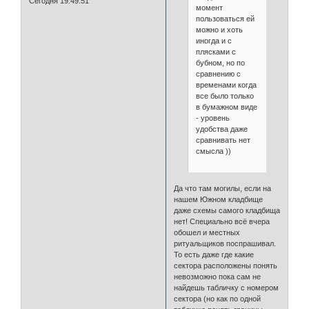
Сегодня 19:49:51
момент
пользоваться ей
можно и хоть
иногда и с
плясками с
бубном, но по
сравнению с
временами когда
все было только
в бумажном виде
- уровень
удобства даже
сравнивать нет
смысла ))
Да что там могилы, если на
нашем Южном кладбище
даже схемы самого кладбища
нет! Специально всё вчера
обошел и местных
ритуальщиков поспрашивал.
То есть даже где какие
сектора расположены понять
невозможно пока сам не
найдешь табличку с номером
сектора (но как по одной