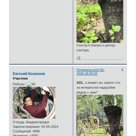
Сектор 6 близко к центру
сектора.
+1
Поделиться
10-05-
5
Евгений Козионов
2026 18:29:42
Участник
ADL
, а может вы знаете что
Рейтинг:
за интересное надгробие
рядом с ним?
Откуда:
Академгородок
Зарегистрирован
: 04-04-2024
Сообщений:
4996
Уважение:
+3081