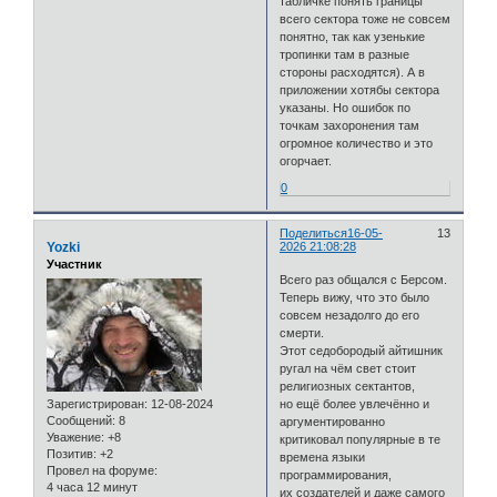
табличке понять границы
всего сектора тоже не совсем
понятно, так как узенькие
тропинки там в разные
стороны расходятся). А в
приложении хотябы сектора
указаны. Но ошибок по
точкам захоронения там
огромное количество и это
огорчает.
0
Поделиться
16-05-
13
Yozki
2026 21:08:28
Участник
Всего раз общался с Берсом.
Теперь вижу, что это было
совсем незадолго до его
смерти.
Этот седобородый айтишник
ругал на чём свет стоит
религиозных сектантов,
Зарегистрирован
: 12-08-2024
но ещё более увлечённо и
Сообщений:
8
аргументированно
Уважение:
+8
критиковал популярные в те
Позитив:
+2
времена языки
Провел на форуме:
программирования,
4 часа 12 минут
их создателей и даже самого