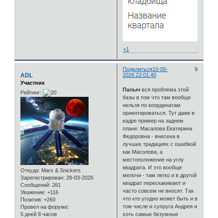
+1
Поделиться
10-05-
9
ADL
2026 22:01:40
Участник
Палыч
вся проблема этой
Рейтинг:
базы в том что там вообще
нельзя по координатам
ориентироваться. Тут даже в
кадре пример на заднем
плане: Масалова Екатерина
Федоровна - внесена в
лучших традициях с ошибкой
как Масолова, а
местоположение на углу
квадрата. И это вообще
Откуда:
Mars & Snickers
мелочи - там легко и в другой
Зарегистрирован
: 28-03-2026
квадрат перескакивают и
Сообщений:
261
часто совсем не вносят. Так
Уважение:
+116
что кто угодно может быть и в
Позитив:
+260
том числе и супруга Андрея и
Провел на форуме:
5 дней 8 часов
хоть самые безумные