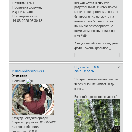
поводы думать что они
Позитив:
+260
родственники. Живых найти
Провел на форуме:
5 дней 8 часов
конечно не проблема, но это
Последний визит:
бы предпочла оставить на
14-06-2026 06:30:13
потом - тем более что так
понимаю разговаривать с
ними и выяснять придется
мне %((((
А еще спасибо за последнее
фото - очень красивое ))
0
Поделиться
10-05-
7
Евгений Козионов
2026 19:53:47
Участник
Я параллельно начал поиски
Рейтинг:
через бывших коллег. Жду
ответа.
Вот ещё одно фото красоты)
Откуда:
Академгородок
Зарегистрирован
: 04-04-2024
Сообщений:
4996
Уважение:
+3081