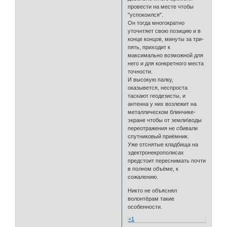
провести на месте чтобы
"успокоился".
Он тогда многократно
уточнтяет свою позицию и в
конце концов, минуты за три-
пять, приходит к
максимально возможной для
него и для конкретного места
точности.
И высокую палку,
оказывется, неспроста
таскают геодезисты, и
антенна у них возлежит на
металлическом блинчике-
экране чтобы от земли\воды
переотражения не сбивали
спутниковый приёмник.
Уже отснятые кладбища на
эдектронекрополисах
предстоит переснимать почти
в полном объёме, к
сожалению.
Никто не объяснял
волонтёрам такие
особенности.
+1