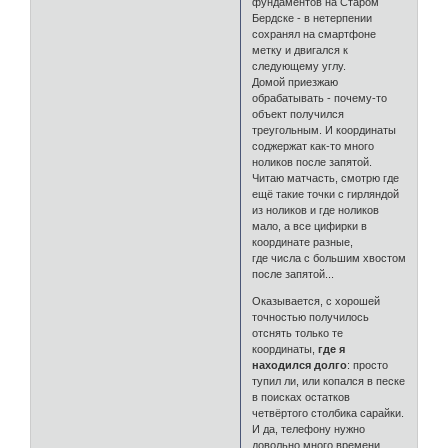
фундаментов на Старом
Бердске - в нетерпении
сохранял на смартфоне
метку и двигался к
следующему углу.
Домой приезжаю
обрабатывать - почему-то
объект получился
треугольным. И координаты
соджержат как-то много
ноликов после запятой.
Читаю матчасть, смотрю где
ещё такие точки с гирляндой
из ноликов и где ноликов
мало, а все цифирки в
координате разные,
где числа с большим хвостом
после запятой...
Оказывается, с хорошей
точностью получилось
отснять только те
координаты,
где я
находился долго
: просто
тупил ли, или копался в песке
в поисках остатков
четвёртого столбика сарайки.
И да, телефону нужно
довольно много времени