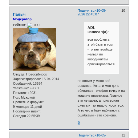
Поделиться
10-05-
10
Палыч
2026 22:43:07
Модератор
Рейтинг:
ADL
написал(а):
вся проблема
этой базы в том
что там вообще
нельзя по
координатам
ориентироваться.
Откуда:
Новосибирск
Зарегистрирован
: 15-04-2014
по своим у меня всё
Сообщений:
13584
сошлось. Кстати моя дочь
Уважение:
+9361
вбивала в телефон точку и на
Позитив:
+2931
машине приезжала. Главное
Пол:
Мужской
это не карта, а примерная
Провел на форуме:
схема и так надо относиться.
9 месяцев 11 дней
А то что в базу набивают с
Последний визит:
ошибками - это хреново.
Сегодня 22:55:39
0
Поделиться
10-05-
11