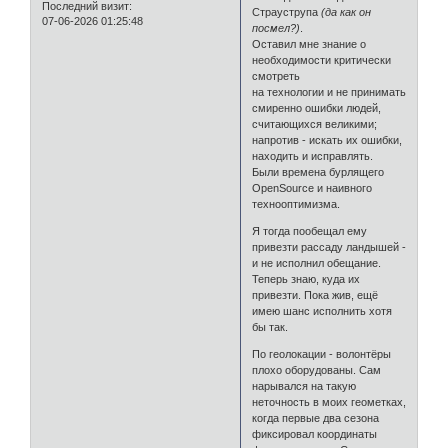
Последний визит:
Страуструпа
(да как он
07-06-2026 01:25:48
посмел?)
.
Оставил мне знание о
необходимости критически
смотреть
на технологии и не принимать
смиренно ошибки людей,
считающихся великими;
напротив - искать их ошибки,
находить и исправлять.
Были времена бурлящего
OpenSource и наивного
технооптимизма.
Я тогда пообещал ему
привезти рассаду ландышей -
и не исполнил обещание.
Теперь знаю, куда их
привезти. Пока жив, ещё
имею шанс исполнить хотя
бы так.
По геолокации - волонтёры
плохо оборудованы. Сам
нарывался на такую
неточность в моих геометках,
когда первые два сезона
фиксировал координаты