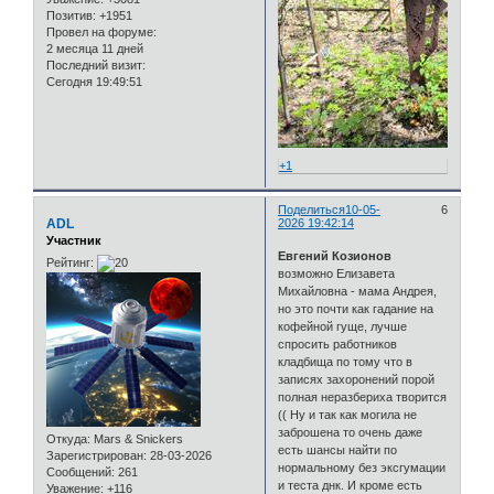
Позитив:
+1951
Провел на форуме:
2 месяца 11 дней
Последний визит:
Сегодня 19:49:51
+1
Поделиться
10-05-
6
ADL
2026 19:42:14
Участник
Евгений Козионов
Рейтинг:
возможно Елизавета
Михайловна - мама Андрея,
но это почти как гадание на
кофейной гуще, лучше
спросить работников
кладбища по тому что в
записях захоронений порой
полная неразбериха творится
(( Ну и так как могила не
заброшена то очень даже
Откуда:
Mars & Snickers
есть шансы найти по
Зарегистрирован
: 28-03-2026
нормальному без эксгумации
Сообщений:
261
и теста днк. И кроме есть
Уважение:
+116