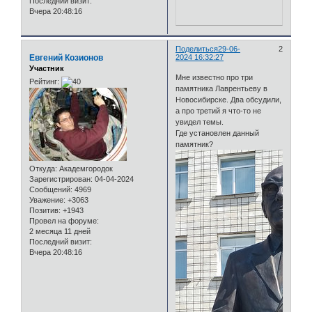
Последний визит:
Вчера 20:48:16
Поделиться
29-06-
2
Евгений Козионов
2024 16:32:27
Участник
Мне известно про три
Рейтинг:
памятника Лаврентьеву в
Новосибирске. Два обсудили,
а про третий я что-то не
увидел темы.
Где установлен данный
памятник?
Откуда:
Академгородок
Зарегистрирован
: 04-04-2024
Сообщений:
4969
Уважение:
+3063
Позитив:
+1943
Провел на форуме:
2 месяца 11 дней
Последний визит:
Вчера 20:48:16