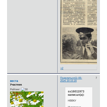
+2
Поделиться
11-05-
7
веста
2026 20:15:20
Участник
Рейтинг:
ss16011973
написал(а):
НВВКУ
Интересно,