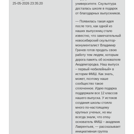
25-05-2026 23:35:20
университете. Скульптура
досталась школе в подарок
от благодарных выпускников.
— Появилась такая идея
после того, как одной из
наших выпускниц стало
известно, что замечательный
новосибирский скульптор-
монументалист Владимир
Грачев готов продать свою
работу тем людям, которым
дорога память об основателе
Академгородка. Наш выпуск
– первый «юбилейный» в
истории ФМШ. Как знать,
может, поэтому наше
сообщество такое
сплоченное. Идею подарка
поддержали все 12 классов
нашего выпуска. У истоков
создания школы стояло
много по-настоящему
крупных ученых, но мы
всегда знали, что отец-
основатель ФМШ – академик
Лаврентьев, — рассказывает
инициативная группа