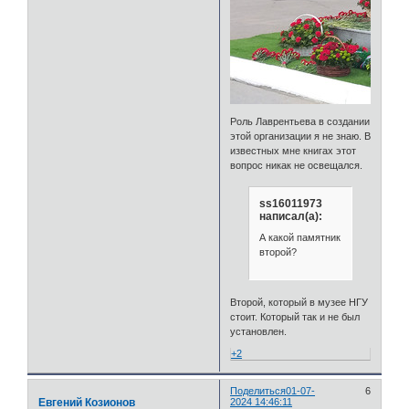
Роль Лаврентьева в создании
этой организации я не знаю. В
известных мне книгах этот
вопрос никак не освещался.
ss16011973
написал(а):
А какой памятник
второй?
Второй, который в музее НГУ
стоит. Который так и не был
установлен.
+2
Поделиться
01-07-
6
Евгений Козионов
2024 14:46:11