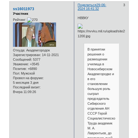
Поделиться
29-06-
3
ss16011973
2024 16:41:32
Участник
НВВКУ
Рейтинг:
В принятии
Откуда:
Академгородок
решения о
Зарегистрирован
: 14-11-2021
размещении
Сообщений:
5377
Уважение:
+3545
училища в
Позитив:
+6890
Новосибирском
Пол:
Мужской
Академгородке и
Провел на форуме:
в его
5 месяцев 3 дня
становлении
Последний визит:
большую роль
Вчера 11:09:26
сыграл
председатель
Сибирского
отделения АН
СССР Герой
Социалистического
Труда академик
М. А.
Лаврентьев, до