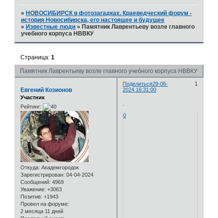
»
НОВОСИБИРСК в фотозагадках. Краеведческий форум -
история Новосибирска, его настоящее и будущее
»
Известные люди
»
Памятник Лаврентьеву возле главного
учебного корпуса НВВКУ
Страница:
1
Памятник Лаврентьеву возле главного учебного корпуса НВВКУ
Поделиться
29-06-
1
Евгений Козионов
2024 16:31:00
Участник
.
Рейтинг:
0
Откуда:
Академгородок
Зарегистрирован
: 04-04-2024
Сообщений:
4969
Уважение:
+3063
Позитив:
+1943
Провел на форуме:
2 месяца 11 дней