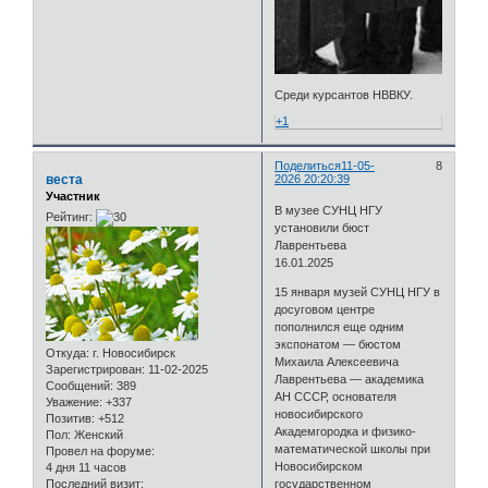
Среди курсантов НВВКУ.
+1
Поделиться
11-05-
8
веста
2026 20:20:39
Участник
В музее СУНЦ НГУ
Рейтинг:
установили бюст
Лаврентьева
16.01.2025
15 января музей СУНЦ НГУ в
досуговом центре
пополнился еще одним
экспонатом — бюстом
Откуда:
г. Новосибирск
Михаила Алексеевича
Зарегистрирован
: 11-02-2025
Лаврентьева — академика
Сообщений:
389
АН СССР, основателя
Уважение:
+337
новосибирского
Позитив:
+512
Академгородка и физико-
Пол:
Женский
математической школы при
Провел на форуме:
Новосибирском
4 дня 11 часов
Последний визит:
государственном