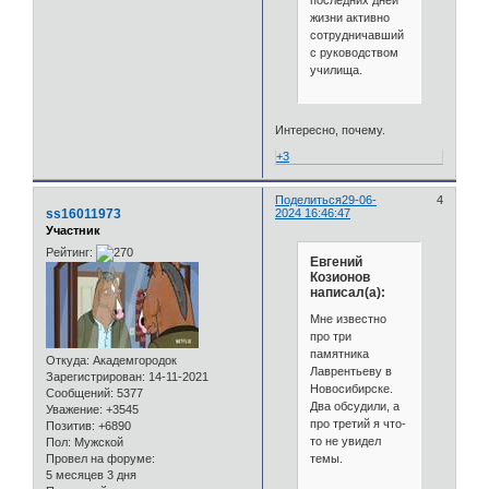
последних дней
жизни активно
сотрудничавший
с руководством
училища.
Интересно, почему.
+3
Поделиться
29-06-
4
ss16011973
2024 16:46:47
Участник
Рейтинг:
Евгений
Козионов
написал(а):
Мне известно
про три
памятника
Откуда:
Академгородок
Лаврентьеву в
Зарегистрирован
: 14-11-2021
Новосибирске.
Сообщений:
5377
Два обсудили, а
Уважение:
+3545
про третий я что-
Позитив:
+6890
то не увидел
Пол:
Мужской
темы.
Провел на форуме:
5 месяцев 3 дня