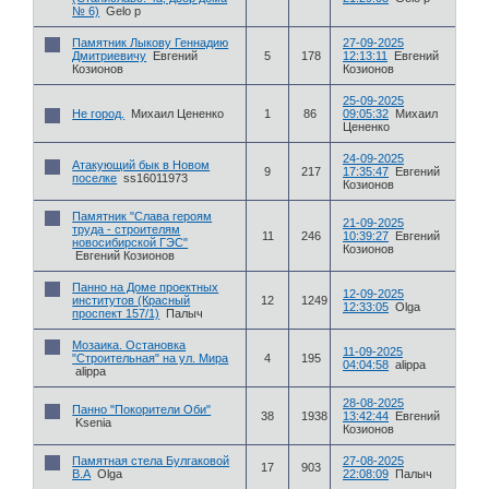
№ 6)
Gelo p
Памятник Лыкову Геннадию
27-09-2025
Дмитриевичу
Евгений
5
178
12:13:11
Евгений
Козионов
Козионов
25-09-2025
Не город.
Михаил Цененко
1
86
09:05:32
Михаил
Цененко
24-09-2025
Атакующий бык в Новом
9
217
17:35:47
Евгений
поселке
ss16011973
Козионов
Памятник "Слава героям
21-09-2025
труда - строителям
11
246
10:39:27
Евгений
новосибирской ГЭС"
Козионов
Евгений Козионов
Панно на Доме проектных
12-09-2025
институтов (Красный
12
1249
12:33:05
Olga
проспект 157/1)
Палыч
Мозаика. Остановка
11-09-2025
"Строительная" на ул. Мира
4
195
04:04:58
alippa
alippa
28-08-2025
Панно "Покорители Оби"
38
1938
13:42:44
Евгений
Ksenia
Козионов
Памятная стела Булгаковой
27-08-2025
17
903
В.А
Olga
22:08:09
Палыч