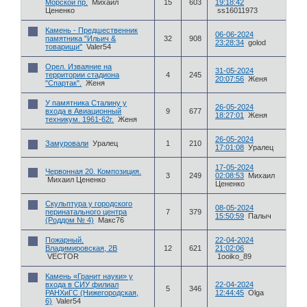
Морской пр.
Михаил
15
603
19:18:42
Цененко
ss16011973
Камень - Предшественник
06-06-2024
памятника "Ильич &
32
908
23:28:34
golod
товарищи"
Valer54
Орел. Изваяние на
31-05-2024
территории стадиона
4
245
20:07:56
Женя
"Спартак".
Женя
У памятника Сталину у
26-05-2024
входа в Авиационный
9
677
18:27:01
Женя
техникум. 1961-62г.
Женя
26-05-2024
Замуровали
Уралец
1
210
17:01:08
Уралец
17-05-2024
Червонная 20. Композиция.
3
249
02:08:53
Михаил
Михаил Цененко
Цененко
Скульптура у городского
08-05-2024
перинатального центра
7
379
15:50:59
Палыч
(Роддом № 4)
Макс76
Пожарный.
22-04-2024
Владимировская, 2В
12
621
21:02:06
VECTOR
1ooiko_89
Камень «Гранит науки» у
входа в СИУ филиал
22-04-2024
5
346
РАНХиГС (Нижегородская,
12:44:45
Olga
6)
Valer54