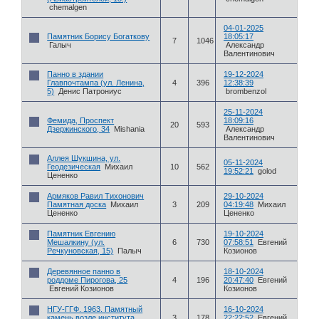
chemalgen
04-01-2025
Памятник Борису Богаткову
18:05:17
7
1046
Галыч
Александр
Валентинович
Панно в здании
19-12-2024
Главпочтампа (ул. Ленина,
4
396
12:38:39
5)
Денис Патрониус
brombenzol
25-11-2024
Фемида, Проспект
18:09:16
20
593
Дзержинского, 34
Mishania
Александр
Валентинович
Аллея Шукшина, ул.
05-11-2024
Геодезическая
Михаил
10
562
19:52:21
golod
Цененко
Армяков Равил Тихонович
29-10-2024
Памятная доска
Михаил
3
209
04:19:48
Михаил
Цененко
Цененко
Памятник Евгению
19-10-2024
Мешалкину (ул.
6
730
07:58:51
Евгений
Речкуновская, 15)
Палыч
Козионов
Деревянное панно в
18-10-2024
роддоме Пирогова, 25
4
196
20:47:40
Евгений
Евгений Козионов
Козионов
НГУ-ГГФ. 1963. Памятный
16-10-2024
камень возле института
3
178
22:22:52
Евгений