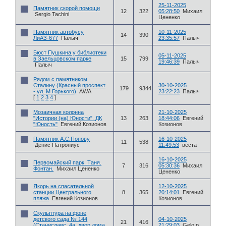
25-11-2025
Памятник скорой помощи
12
322
05:28:50
Михаил
Sergio Tachini
Цененко
Памятник автобусу
10-11-2025
14
390
ЛиАЗ-677
Палыч
23:35:57
Палыч
Бюст Пушкина у библиотеки
05-11-2025
в Заельцовском парке
15
799
19:46:39
Палыч
Палыч
Рядом с памятником
Сталину (Красный проспект
30-10-2025
179
9344
- ул. М.Горького)
AWA
23:22:23
Палыч
[
1
2
3
4
]
Мозаичная колонна
21-10-2025
"Истории (на) Юности". ДК
13
263
18:44:06
Евгений
"Юность"
Евгений Козионов
Козионов
Памятник А.С.Попову
16-10-2025
11
538
Денис Патрониус
11:49:53
веста
16-10-2025
Первомайский парк. Таня.
7
316
05:30:36
Михаил
Фонтан.
Михаил Цененко
Цененко
Якорь на спасательной
12-10-2025
станции Центрального
8
365
20:14:01
Евгений
пляжа
Евгений Козионов
Козионов
Скульптура на фоне
детского сада № 144
04-10-2025
21
416
(Станиславс. 4а, двор дома
21:29:03
Gelo p