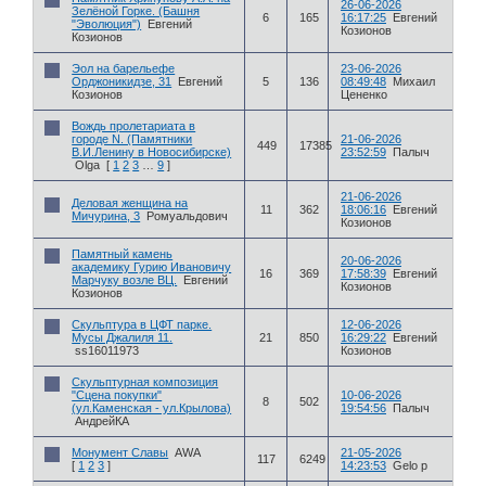
26-06-2026
Зелёной Горке. (Башня
6
165
16:17:25
Евгений
"Эволюция")
Евгений
Козионов
Козионов
Эол на барельефе
23-06-2026
Орджоникидзе, 31
Евгений
5
136
08:49:48
Михаил
Козионов
Цененко
Вождь пролетариата в
городе N. (Памятники
21-06-2026
449
17385
В.И.Ленину в Новосибирске)
23:52:59
Палыч
Olga
[
1
2
3
…
9
]
21-06-2026
Деловая женщина на
11
362
18:06:16
Евгений
Мичурина, 3
Ромуальдович
Козионов
Памятный камень
20-06-2026
академику Гурию Ивановичу
16
369
17:58:39
Евгений
Марчуку возле ВЦ.
Евгений
Козионов
Козионов
Скульптура в ЦФТ парке.
12-06-2026
Мусы Джалиля 11.
21
850
16:29:22
Евгений
ss16011973
Козионов
Скульптурная композиция
"Сцена покупки"
10-06-2026
8
502
(ул.Каменская - ул.Крылова)
19:54:56
Палыч
АндрейКА
Монумент Славы
AWA
21-05-2026
117
6249
[
1
2
3
]
14:23:53
Gelo p