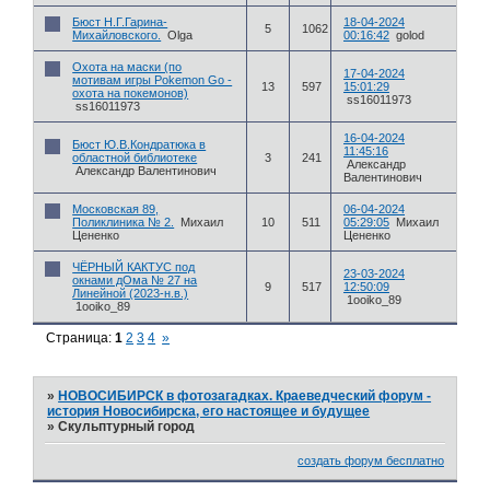
Бюст Н.Г.Гарина-
18-04-2024
5
1062
Михайловского.
Olga
00:16:42
golod
Охота на маски (по
17-04-2024
мотивам игры Pokemon Go -
13
597
15:01:29
охота на покемонов)
ss16011973
ss16011973
16-04-2024
Бюст Ю.В.Кондратюка в
11:45:16
областной библиотеке
3
241
Александр
Александр Валентинович
Валентинович
Московская 89,
06-04-2024
Поликлиника № 2.
Михаил
10
511
05:29:05
Михаил
Цененко
Цененко
ЧЁРНЫЙ КАКТУС под
23-03-2024
окнами дОма № 27 на
9
517
12:50:09
Линейной (2023-н.в.)
1ooiko_89
1ooiko_89
Страница:
1
2
3
4
»
»
НОВОСИБИРСК в фотозагадках. Краеведческий форум -
история Новосибирска, его настоящее и будущее
»
Скульптурный город
создать форум бесплатно