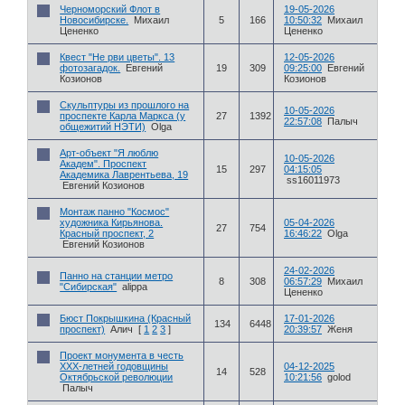
Черноморский Флот в
19-05-2026
Новосибирске.
Михаил
5
166
10:50:32
Михаил
Цененко
Цененко
Квест "Не рви цветы". 13
12-05-2026
фотозагадок.
Евгений
19
309
09:25:00
Евгений
Козионов
Козионов
Скульптуры из прошлого на
10-05-2026
проспекте Карла Маркса (у
27
1392
22:57:08
Палыч
общежитий НЭТИ)
Olga
Арт-объект "Я люблю
10-05-2026
Академ". Проспект
15
297
04:15:05
Академика Лаврентьева, 19
ss16011973
Евгений Козионов
Монтаж панно "Космос"
художника Кирьянова.
05-04-2026
27
754
Красный проспект, 2
16:46:22
Olga
Евгений Козионов
24-02-2026
Панно на станции метро
8
308
06:57:29
Михаил
"Сибирская"
alippa
Цененко
Бюст Покрышкина (Красный
17-01-2026
134
6448
проспект)
Алич
[
1
2
3
]
20:39:57
Женя
Проект монумента в честь
ХХХ-летней годовщины
04-12-2025
14
528
Октябрьской революции
10:21:56
golod
Палыч