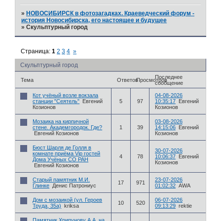
»
НОВОСИБИРСК в фотозагадках. Краеведческий форум -
история Новосибирска, его настоящее и будущее
»
Скульптурный город
Страница:
1
2
3
4
»
Скульптурный город
Последнее
Тема
Ответов
Просмотров
сообщение
Кот учёный возле вокзала
04-08-2026
станции "Сеятель"
Евгений
5
97
10:35:17
Евгений
Козионов
Козионов
Мозаика на кирпичной
03-08-2026
стене. Академгородок. Где?
1
39
14:15:06
Евгений
Евгений Козионов
Козионов
Бюст Шарля де Голля в
30-07-2026
комнате приёма Vip гостей
4
78
10:06:37
Евгений
Дома Учёных СО РАН
Козионов
Евгений Козионов
Старый памятник М.И.
23-07-2026
17
971
Глинке
Денис Патрониус
01:02:32
AWA
Дом с мозаикой (ул. Героев
06-07-2026
10
520
Труда, 35а)
kriksa
09:13:29
rektie
Памятник Хрипунову А.А. на