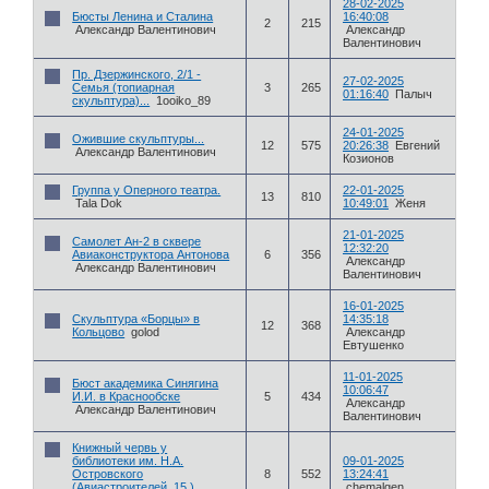
28-02-2025
Бюсты Ленина и Сталина
16:40:08
2
215
Александр Валентинович
Александр
Валентинович
Пр. Дзержинского, 2/1 -
27-02-2025
Семья (топиарная
3
265
01:16:40
Палыч
скульптура)...
1ooiko_89
24-01-2025
Ожившие скульптуры...
12
575
20:26:38
Евгений
Александр Валентинович
Козионов
Группа у Оперного театра.
22-01-2025
13
810
Tala Dok
10:49:01
Женя
21-01-2025
Самолет Ан-2 в сквере
12:32:20
Авиаконструктора Антонова
6
356
Александр
Александр Валентинович
Валентинович
16-01-2025
Скульптура «Борцы» в
14:35:18
12
368
Кольцово
golod
Александр
Евтушенко
11-01-2025
Бюст академика Синягина
10:06:47
И.И. в Краснообске
5
434
Александр
Александр Валентинович
Валентинович
Книжный червь у
библиотеки им. Н.А.
09-01-2025
Островского
8
552
13:24:41
(Авиастроителей, 15.)
chemalgen