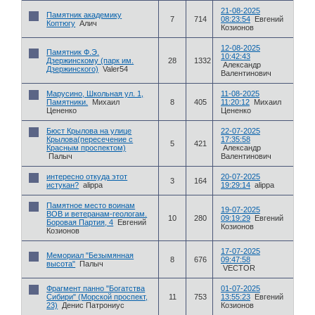
21-08-2025
Памятник академику
7
714
08:23:54
Евгений
Коптюгу
Алич
Козионов
12-08-2025
Памятник Ф.Э.
10:42:43
Дзержинскому (парк им.
28
1332
Александр
Дзержинского)
Valer54
Валентинович
Марусино, Школьная ул. 1,
11-08-2025
Памятники.
Михаил
8
405
11:20:12
Михаил
Цененко
Цененко
Бюст Крылова на улице
22-07-2025
Крылова(пересечение с
17:35:58
5
421
Красным проспектом)
Александр
Палыч
Валентинович
интересно откуда этот
20-07-2025
3
164
истукан?
alippa
19:29:14
alippa
Памятное место воинам
19-07-2025
ВОВ и ветеранам-геологам.
10
280
09:19:29
Евгений
Боровая Партия, 4
Евгений
Козионов
Козионов
17-07-2025
Мемориал "Безымянная
8
676
09:47:58
высота"
Палыч
VECTOR
Фрагмент панно "Богатства
01-07-2025
Сибири" (Морской проспект,
11
753
13:55:23
Евгений
23)
Денис Патрониус
Козионов