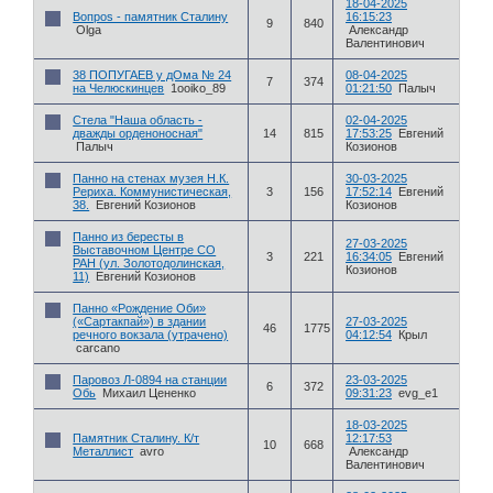
18-04-2025
Вопроs - памятник Сталину
16:15:23
9
840
Olga
Александр
Валентинович
38 ПОПУГАЕВ у дОма № 24
08-04-2025
7
374
на Челюскинцев
1ooiko_89
01:21:50
Палыч
Стела "Наша область -
02-04-2025
дважды орденоносная"
14
815
17:53:25
Евгений
Палыч
Козионов
Панно на стенах музея Н.К.
30-03-2025
Рериха. Коммунистическая,
3
156
17:52:14
Евгений
38.
Евгений Козионов
Козионов
Панно из бересты в
27-03-2025
Выставочном Центре СО
3
221
16:34:05
Евгений
РАН (ул. Золотодолинская,
Козионов
11)
Евгений Козионов
Панно «Рождение Оби»
(«Сартакпай») в здании
27-03-2025
46
1775
речного вокзала (утрачено)
04:12:54
Крыл
carcano
Паровоз Л-0894 на станции
23-03-2025
6
372
Обь
Михаил Цененко
09:31:23
evg_e1
18-03-2025
Памятник Сталину. К/т
12:17:53
10
668
Металлист
avro
Александр
Валентинович