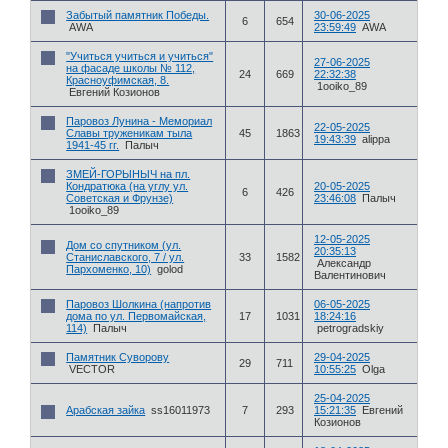
Забытый памятник Победы.
30-06-2025
6
654
AWA
23:59:49
AWA
"Учиться учиться и учиться"
27-06-2025
на фасаде школы № 112,
24
669
22:32:38
Красноуфимская, 8.
1ooiko_89
Евгений Козионов
Паровоз Лунина - Мемориал
22-05-2025
Славы труженикам тыла
45
1863
19:43:39
alippa
1941-45 гг.
Палыч
ЗМЕЙ-ГОРЫНЫЧ на пл.
Кондратюка (на углу ул.
20-05-2025
6
426
Советская и Фрунзе)
23:46:08
Палыч
1ooiko_89
12-05-2025
Дом со спутником (ул.
20:35:13
Станиславского, 7 / ул.
33
1582
Александр
Пархоменко, 10)
golod
Валентинович
Паровоз Шолкина (напротив
06-05-2025
дома по ул. Первомайская,
17
1031
18:24:16
114)
Палыч
petrogradskiy
Памятник Суворову
29-04-2025
29
711
VECTOR
10:55:25
Olga
25-04-2025
Арабская зайка
ss16011973
7
293
15:21:35
Евгений
Козионов