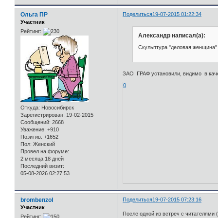
Ольга ПР
Поделиться
19-07-2015 01:22:34
Участник
Рейтинг:
Александр написал(а):
Скульптура "деловая женщина" 
ЗАО ГРАФ установили, видимо в каче
0
Откуда:
Новосибирск
Зарегистрирован
: 19-02-2015
Сообщений:
2668
Уважение:
+910
Позитив:
+1652
Пол:
Женский
Провел на форуме:
2 месяца 18 дней
Последний визит:
05-08-2026 02:27:53
brombenzol
Поделиться
19-07-2015 07:23:16
Участник
После одной из встреч с читателями (
Рейтинг: