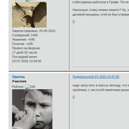
собеседница работала в Графе. По ее
Насколько этому можно верить? Ну, за
деловой женщины этой не был утвержд
0
Зарегистрирован
: 25-05-2015
Сообщений:
1405
Уважение:
+545
Позитив:
+105
Провел на форуме:
17 дней 20 часов
Последний визит:
15-07-2026 13:34:50
Уралец
Поделиться
19-07-2015 13:47:25
Участник
надо запустить в массы легенду, что е
Рейтинг:
проблему с чистотой памятника реши
0