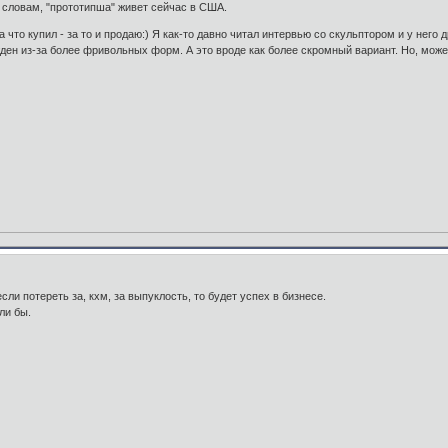
 словам, "прототипша" живет сейчас в США.
 что купил - за то и продаю:) Я как-то давно читал интервью со скульптором и у него
ен из-за более фривольных форм. А это вроде как более скромный вариант. Но, може
сли потереть за, кхм, за выпуклость, то будет успех в бизнесе.
ли бы.