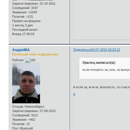
Зарегистрирован
: 22-10-2011
Сообщений:
3437
Уважение:
+1049
Позитив:
+131
Провел на форуме:
1 месяц 3 дня
Последний визит:
Вчера 17:36:03
АндрейКА
Поделиться
19-07-2015 20:23:12
Почётный член содружества
Рейтинг:
Уралец написал(а):
если потереть за, кхм, за выпук
А если за, м-м-м, впуклость, то счаст
0
Откуда:
Новосибирск
Зарегистрирован
: 27-09-2012
Сообщений:
3112
Уважение:
+462
Позитив:
+5
Пол:
Мужской