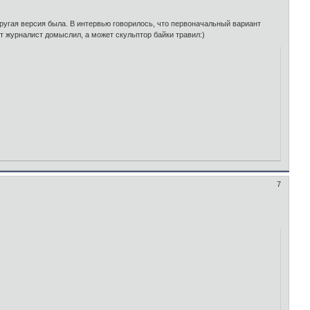
 другая версия была. В интервью говорилось, что первоначальный вариант
т журналист домыслил, а может скульптор байки травил:)
7