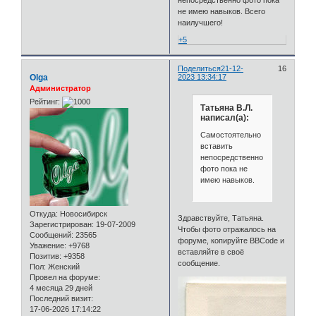
не имею навыков. Всего
наилучшего!
+5
Поделиться
21-12-
16
Olga
2023 13:34:17
Администратор
Рейтинг:
Татьяна В.Л.
написал(а):
Самостоятельно
вставить
непосредственно
фото пока не
имею навыков.
Откуда:
Новосибирск
Здравствуйте, Татьяна.
Зарегистрирован
: 19-07-2009
Чтобы фото отражалось на
Сообщений:
23565
форуме, копируйте BBCode и
Уважение:
+9768
вставляйте в своё
Позитив:
+9358
сообщение.
Пол:
Женский
Провел на форуме:
4 месяца 29 дней
Последний визит:
17-06-2026 17:14:22