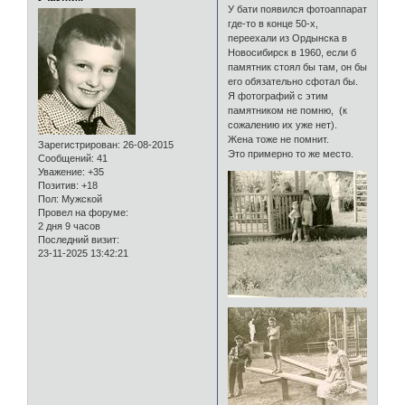
У бати появился фотоаппарат
где-то в конце 50-х,
переехали из Ордынска в
Новосибирск в 1960, если б
памятник стоял бы там, он бы
его обязательно сфотал бы.
Я фотографий с этим
памятником не помню, (к
сожалению их уже нет).
Жена тоже не помнит.
Зарегистрирован
: 26-08-2015
Это примерно то же место.
Сообщений:
41
Уважение:
+35
Позитив:
+18
Пол:
Мужской
Провел на форуме:
2 дня 9 часов
Последний визит:
23-11-2025 13:42:21