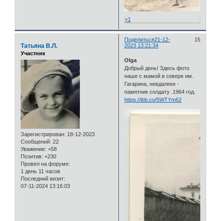
+1
Поделиться
21-12-
15
Татьяна В.Л.
2023 13:21:34
Участник
Olga
Добрый день! Здесь фото
наше с мамой в сквере им.
Гагарина, невдалеке -
памятник солдату .1964 год.
https://ibb.co/5WTYm62
Зарегистрирован
: 18-12-2023
Сообщений:
22
Уважение:
+58
Позитив:
+230
Провел на форуме:
1 день 11 часов
Последний визит:
07-11-2024 13:16:03