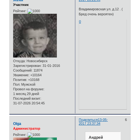
Женя
Участник
Владимировская ул. д.12 . (
Рейтинг:
Бред очень вероятен)
0
Откуда:
Новосибирск
Зарегистрирован
: 31-01-2016
Сообщений:
11874
Уважение:
+10164
Позитив:
+10168
Пол:
Мужской
Провел на форуме:
1 месяц 29 дней
Последний визит:
31-07-2026 20:54:45
Поделиться
13-05-
6
Olga
2017 23:37:34
Администратор
Рейтинг:
Андрей