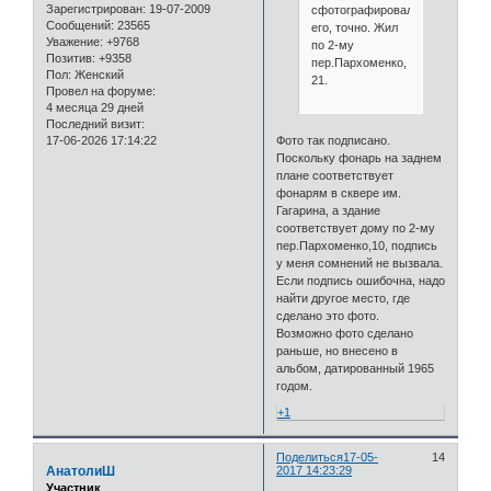
Зарегистрирован
: 19-07-2009
сфотографировал
Сообщений:
23565
его, точно. Жил
Уважение:
+9768
по 2-му
Позитив:
+9358
пер.Пархоменко,
Пол:
Женский
21.
Провел на форуме:
4 месяца 29 дней
Последний визит:
Фото так подписано.
17-06-2026 17:14:22
Поскольку фонарь на заднем
плане соответствует
фонарям в сквере им.
Гагарина, а здание
соответствует дому по 2-му
пер.Пархоменко,10, подпись
у меня сомнений не вызвала.
Если подпись ошибочна, надо
найти другое место, где
сделано это фото.
Возможно фото сделано
раньше, но внесено в
альбом, датированный 1965
годом.
+1
Поделиться
17-05-
14
АнатолиШ
2017 14:23:29
Участник