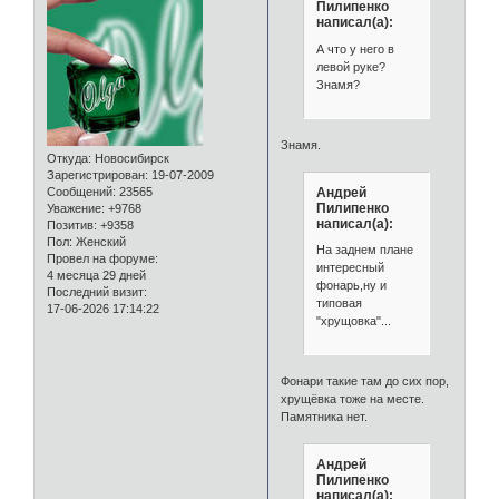
Пилипенко
написал(а):
А что у него в
левой руке?
Знамя?
Знамя.
Откуда:
Новосибирск
Зарегистрирован
: 19-07-2009
Андрей
Сообщений:
23565
Пилипенко
Уважение:
+9768
написал(а):
Позитив:
+9358
Пол:
Женский
На заднем плане
Провел на форуме:
интересный
4 месяца 29 дней
фонарь,ну и
Последний визит:
типовая
17-06-2026 17:14:22
"хрущовка"...
Фонари такие там до сих пор,
хрущёвка тоже на месте.
Памятника нет.
Андрей
Пилипенко
написал(а):