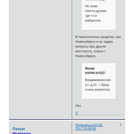
Не знаю
ответа,думаю
где-то в
райцентре
В тематических разделах про
Новосибирск я не задаю
вопросы про другие
местности, только г.
Новосибирск.
Женя
написал(а):
Владимировская
ул. д.12 . ( Бред
очень вероятен)
Нет.
0
Поделиться
15-05-
7
Палыч
2017 19:08:56
Модератор