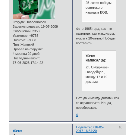
25-летия победы
советского
народа в ВОВ.
Откуда:
Новосибирск
Зарегистрирован
: 19-07-2009
Фото 1965 года, так что
Сообщений:
23565
памятник, как максимум,
Уважение:
+9768
могли к 20-летию Победы
Позитив:
+9358
поставить.
Пол:
Женский
Провел на форуме:
4 месяца 29 дней
Женя
Последний визит:
написал(а):
17-06-2026 17:14:22
Ул. Сибиряков-
Гвардейцев ,
между 17 и 19
домами.
Нет, да и между домами как-
то странновато. Но, да,
левобережье.
0
Поделиться
16-05-
10
Женя
2017 16:54:20