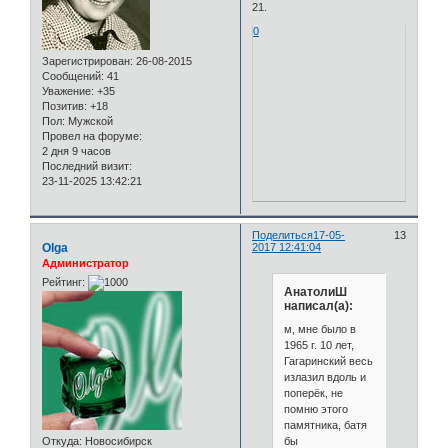
21.
0
Зарегистрирован
: 26-08-2015
Сообщений:
41
Уважение:
+35
Позитив:
+18
Пол:
Мужской
Провел на форуме:
2 дня 9 часов
Последний визит:
23-11-2025 13:42:21
Поделиться
17-05-
13
Olga
2017 12:41:04
Администратор
Рейтинг:
АнатолиШ
написал(а):
м, мне было в
1965 г. 10 лет,
Гагаринский весь
излазил вдоль и
поперёк, не
помню этого
памятника, батя
бы
Откуда:
Новосибирск