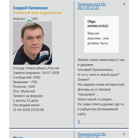
Поделиться
13-05-
4
Андрей Пилипенко
2017 20:17:22
Почётный член содружества
Рейтинг:
Olga
написал(а):
Версии-
версиии...они
должны быть.
Люблю такие памятники.У нас
в деревне
Откуда:
Новосибирск,Россия
похожий.Преклоняюсь.
Зарегистрирован
: 19-07-2009
А что у него в левой руке?
Сообщений:
3392
Знамя?
Уважение:
+755
На заднем плане интересный
Позитив:
+829
фонарь,ну и типовая
Пол:
Мужской
"хрущовка"...
Провел на форуме:
Киоск какой-то рядом...
1 месяц 21 день
Не знаю ответа,думаю где-то
Последний визит:
в райцентре [взломанный
11-04-2018 23:03:48
сайт]
0
Поделиться
13-05-
5
2017 20:21:44