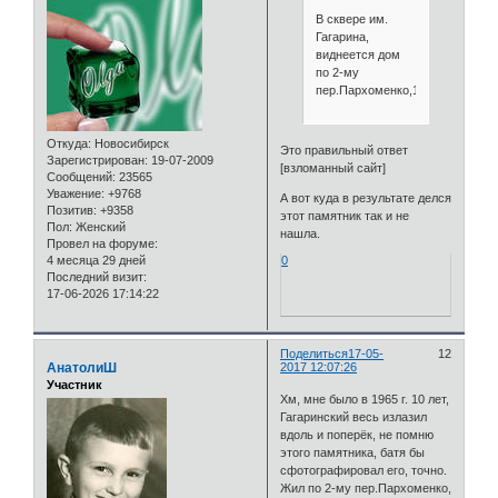
В сквере им.
Гагарина,
виднеется дом
по 2-му
пер.Пархоменко,10.
Откуда:
Новосибирск
Это правильный ответ
Зарегистрирован
: 19-07-2009
[взломанный сайт]
Сообщений:
23565
Уважение:
+9768
А вот куда в результате делся
Позитив:
+9358
этот памятник так и не
Пол:
Женский
нашла.
Провел на форуме:
4 месяца 29 дней
0
Последний визит:
17-06-2026 17:14:22
Поделиться
17-05-
12
АнатолиШ
2017 12:07:26
Участник
Хм, мне было в 1965 г. 10 лет,
Гагаринский весь излазил
вдоль и поперёк, не помню
этого памятника, батя бы
сфотографировал его, точно.
Жил по 2-му пер.Пархоменко,