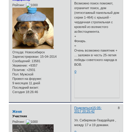
Возможно поиск поможет,
Рейтинг:
ограничит поиск, дом
(пятиэтажный панельный дом
серии 1-464) с крышей -
чердачная стропильная с
кровлей из волнистого
асбестоцемента.
+
Фонарь.
=
Очень возможно памятник +
Откуда:
Новосибирск
... заложен в честь 25-летия
Зарегистрирован
: 15-04-2014
победы советского народа в
Сообщений:
13581
ВОВ.
Уважение:
+9357
Позитив:
+2931
0
Пол:
Мужской
Провел на форуме:
9 месяцев 11 дней
Последний визит:
Сегодня 18:26:46
Поделиться
15-05-
8
Женя
2017 20:25:42
Участник
Ул. Сибиряков-Гвардейцев ,
Рейтинг:
между 17 и 19 домами.
0