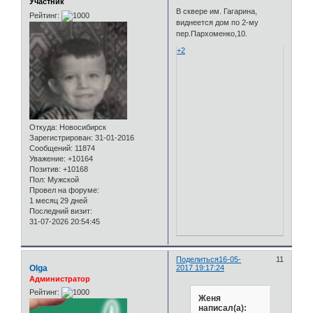
Участник
В сквере им. Гагарина,
Рейтинг:
виднеется дом по 2-му
пер.Пархоменко,10.
+2
Откуда:
Новосибирск
Зарегистрирован
: 31-01-2016
Сообщений:
11874
Уважение:
+10164
Позитив:
+10168
Пол:
Мужской
Провел на форуме:
1 месяц 29 дней
Последний визит:
31-07-2026 20:54:45
Поделиться
16-05-
11
Olga
2017 19:17:24
Администратор
Рейтинг:
Женя
написал(а):