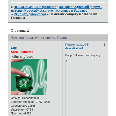
»
НОВОСИБИРСК в фотозагадках. Краеведческий форум -
история Новосибирска, его настоящее и будущее
»
Скульптурный город
»
Памятник солдату в сквере им.
Гагарина
Страница:
1
Памятник солдату в сквере им. Гагарина
Поделиться
11-05-
1
Olga
2017 21:24:15
Администратор
ВопроS-Памятник солдату
Рейтинг:
0
Откуда:
Новосибирск
Зарегистрирован
: 19-07-2009
Сообщений:
23565
Уважение:
+9768
Позитив:
+9358