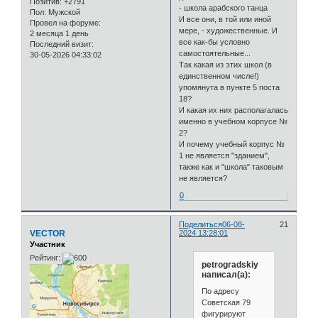
Позитив:
+2791
- школа арабского танца
Пол:
Мужской
И все они, в той или иной
Провел на форуме:
мере, - художественные. И
2 месяца 1 день
все как-бы условно
Последний визит:
самостоятельные...
30-05-2026 04:33:02
Так какая из этих школ (в
единственном числе!)
упомянута в пункте 5 поста
18?
И какая их них располагалась
именно в учебном корпусе №
2?
И почему учебный корпус №
1 не является "зданием",
также как и "школа" таковым
не является?
0
Поделиться
06-08-
21
VECTOR
2024 13:28:01
Участник
Рейтинг:
petrogradskiy
написал(а):
По адресу
Советская 79
фигурируют