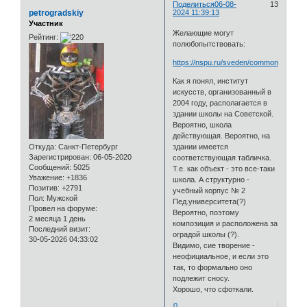
Поделиться
06-08-
13
petrogradskiy
2024 11:39:13
Участник
Желающие могут
Рейтинг:
полюбопытствовать:
https://nspu.ru/sveden/common/
Как я понял, институт
искусств, организованный в
2004 году, располагается в
здании школы на Советской.
Вероятно, школа
действующая. Вероятно, на
Откуда:
Санкт-Петербург
здании имеется
Зарегистрирован
: 06-05-2020
соответствующая табличка.
Сообщений:
5025
Т.е. как объект - это все-таки
Уважение:
+1836
школа. А структурно -
Позитив:
+2791
учебный корпус № 2
Пол:
Мужской
Пед.университета(?)
Провел на форуме:
Вероятно, поэтому
2 месяца 1 день
композиция и расположена за
Последний визит:
оградой школы (?).
30-05-2026 04:33:02
Видимо, сие творение -
неофициальное, и если это
так, то формально оно
подлежит сносу.
Хорошо, что сфоткали.
0