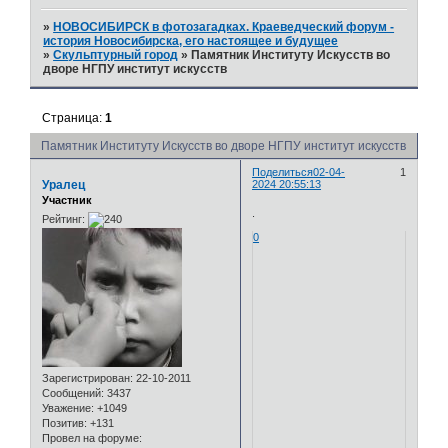
»
НОВОСИБИРСК в фотозагадках. Краеведческий форум -
история Новосибирска, его настоящее и будущее
»
Скульптурный город
»
Памятник Институту Искусств во
дворе НГПУ институт искусств
Страница:
1
Памятник Институту Искусств во дворе НГПУ институт искусств
Поделиться
02-04-
1
Уралец
2024 20:55:13
Участник
.
Рейтинг:
0
Зарегистрирован
: 22-10-2011
Сообщений:
3437
Уважение:
+1049
Позитив:
+131
Провел на форуме: