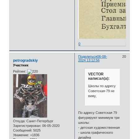
0
Поделиться
06-08-
20
petrogradskiy
2024 13:12:56
Участник
Рейтинг:
VECTOR
написал(а):
Школы по адресу
Советская-79 не
вижу,
По адресу Советская 79
фигурируют минимум три
Откуда:
Санкт-Петербург
школы:
Зарегистрирован
: 06-05-2020
- детская художественная
Сообщений:
5025
- школа графического
Уважение:
+1836
дизайна