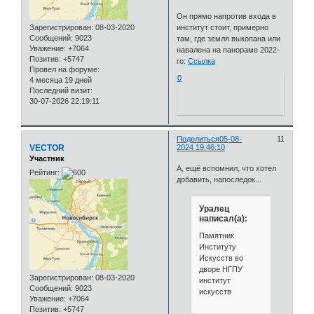
Он прямо напротив входа в
институт стоит, примерно
Зарегистрирован
: 08-03-2020
Сообщений:
9023
там, где земля выкопана или
Уважение:
+7064
навалена на панораме 2022-
Позитив:
+5747
го:
Ссылка
Провел на форуме:
0
4 месяца 19 дней
Последний визит:
30-07-2026 22:19:11
Поделиться
05-08-
11
VECTOR
2024 19:46:10
Участник
А, ещё вспомнил, что хотел
Рейтинг:
добавить, напоследок...
Уралец
написал(а):
Памятник
Институту
Искусств во
дворе НГПУ
Зарегистрирован
: 08-03-2020
институт
Сообщений:
9023
искусств
Уважение:
+7064
Позитив:
+5747