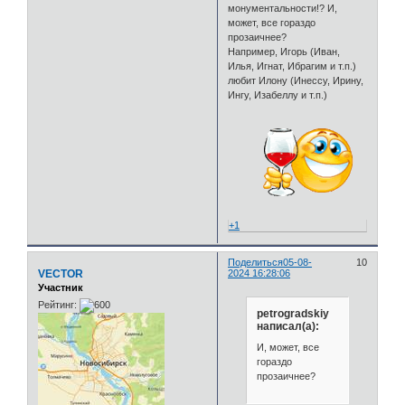
монументальности!? И,
может, все гораздо
прозаичнее?
Например, Игорь (Иван,
Илья, Игнат, Ибрагим и т.п.)
любит Илону (Инессу, Ирину,
Ингу, Изабеллу и т.п.)
+1
Поделиться
05-08-
10
VECTOR
2024 16:28:06
Участник
Рейтинг:
petrogradskiy
написал(а):
И, может, все
гораздо
прозаичнее?