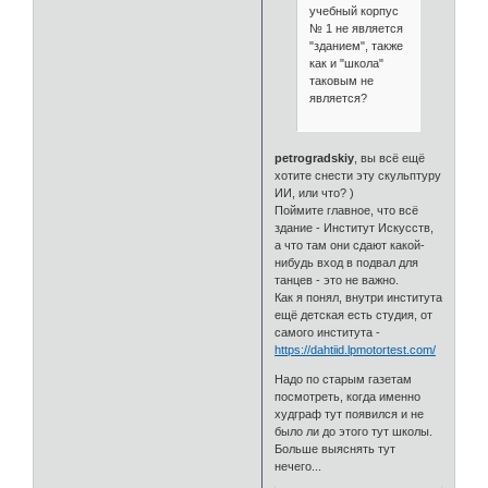
учебный корпус
№ 1 не является
"зданием", также
как и "школа"
таковым не
является?
petrogradskiy
, вы всё ещё
хотите снести эту скульптуру
ИИ, или что? )
Поймите главное, что всё
здание - Институт Искусств,
а что там они сдают какой-
нибудь вход в подвал для
танцев - это не важно.
Как я понял, внутри института
ещё детская есть студия, от
самого института -
https://dahtiid.lpmotortest.com/
Надо по старым газетам
посмотреть, когда именно
худграф тут появился и не
было ли до этого тут школы.
Больше выяснять тут
нечего...