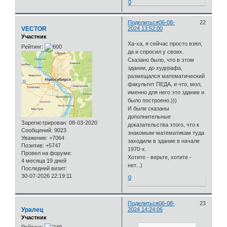
0
Поделиться
06-08-
22
VECTOR
2024 13:52:00
Участник
Ха-ха, я сейчас просто взял,
Рейтинг:
да и спросил у своих.
Сказано было, что в этом
здании, до худграфа,
размещался математический
факультет ПЕДА, и что, мол,
именно для него это здание и
было построено.)))
И были сказаны
дополнительные
Зарегистрирован
: 08-03-2020
доказательства этого, что к
Сообщений:
9023
знакомым-математикам туда
Уважение:
+7064
заходили в здание в начале
Позитив:
+5747
1970-х.
Провел на форуме:
Хотите - верьте, хотите -
4 месяца 19 дней
нет...)
Последний визит:
30-07-2026 22:19:11
0
Поделиться
06-08-
23
Уралец
2024 14:24:06
Участник