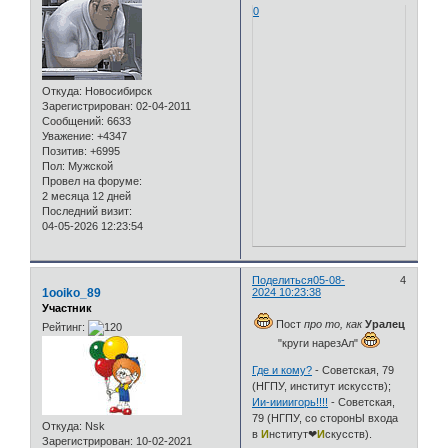
0
Откуда:
Новосибирск
Зарегистрирован
: 02-04-2011
Сообщений:
6633
Уважение:
+4347
Позитив:
+6995
Пол:
Мужской
Провел на форуме:
2 месяца 12 дней
Последний визит:
04-05-2026 12:23:54
Поделиться
05-08-
4
1ooiko_89
2024 10:23:38
Участник
Пост
про то, как
Уралец
Рейтинг:
"круги нарезАл"
Где и кому?
- Советская, 79
(НГПУ, институт искусств);
Ии-иииигорь!!!!
- Советская,
79 (НГПУ, со сторонЫ входа
Откуда:
Nsk
в
И
нститут❤
И
скусств).
Зарегистрирован
: 10-02-2021