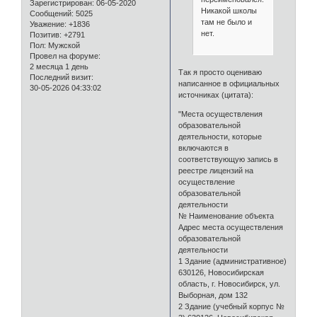
Зарегистрирован
: 06-05-2020
Никакой школы
Сообщений:
5025
там не было и
Уважение:
+1836
нет.
Позитив:
+2791
Пол:
Мужской
Провел на форуме:
2 месяца 1 день
Так я просто оцениваю
Последний визит:
написанное в официальных
30-05-2026 04:33:02
источниках (цитата):
"Места осуществления
образовательной
деятельности, которые
включаются в
соответствующую запись в
реестре лицензий на
осуществление
образовательной
деятельности
№ Наименование объекта
Адрес места осуществления
образовательной
деятельности
1 Здание (административное)
630126, Новосибирская
область, г. Новосибирск, ул.
Выборная, дом 132
2 Здание (учебный корпус №