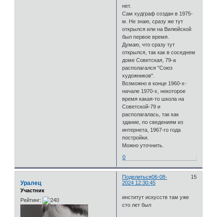
нет.
Сам худграф создан в 1975-
м. Не знаю, сразу же тут
открылся или на Вилюйской
был первое время.
Думаю, что сразу тут
открылся, так как в соседнем
доме Советская, 79-а
располагался "Союз
художников".
Возможно в конце 1960-х-
начале 1970-х, некоторое
время какая-то школа на
Советской-79 и
располагалась, так как
здание, по сведениям из
интернета, 1967-го года
постройки.
Можно уточнить.
0
Поделиться
06-08-
15
Уралец
2024 12:30:45
Участник
институт искусств там уже
Рейтинг:
сто лет был