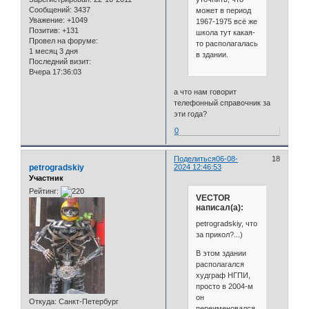
Сообщений:
3437
может в период
Уважение:
+1049
1967-1975 всё же
Позитив:
+131
школа тут какая-
Провел на форуме:
то располагалась
1 месяц 3 дня
в здании.
Последний визит:
Вчера 17:36:03
а что нам говорит
телефонный справочник за
эти года?
0
Поделиться
06-08-
18
petrogradskiy
2024 12:46:53
Участник
Рейтинг:
VECTOR
написал(а):
petrogradskiy, что
за прикол?...)
В этом здании
располагался
худграф НГПИ,
просто в 2004-м
он
Откуда:
Санкт-Петербург
переименовался.