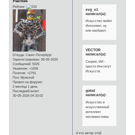
Участник
Рейтинг:
evg_e1
написал(а):
Искусство любит
Интеллект, ну
или наоборот.
VECTOR
написал(а):
Откуда:
Санкт-Петербург
Зарегистрирован
: 06-05-2020
Скорее, ИИ -
Сообщений:
5025
просто Институт
Уважение:
+1836
Искусств.
Позитив:
+2791
Пол:
Мужской
Провел на форуме:
2 месяца 1 день
golod
Последний визит:
написал(а):
30-05-2026 04:33:02
Искусство и
искусственный
интеллект
несовместимы
А кто автор этой