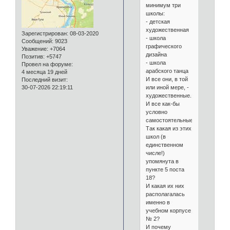
минимум три
школы:
- детская
художественная
Зарегистрирован
: 08-03-2020
- школа
Сообщений:
9023
графического
Уважение:
+7064
дизайна
Позитив:
+5747
- школа
Провел на форуме:
арабского танца
4 месяца 19 дней
И все они, в той
Последний визит:
или иной мере, -
30-07-2026 22:19:11
художественные.
И все как-бы
условно
самостоятельные...
Так какая из этих
школ (в
единственном
числе!)
упомянута в
пункте 5 поста
18?
И какая их них
располагалась
именно в
учебном корпусе
№ 2?
И почему