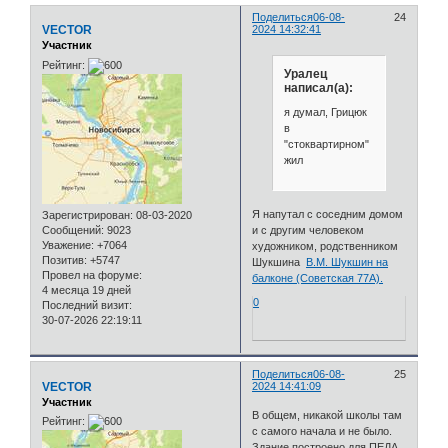
Поделиться
06-08-
24
VECTOR
2024 14:32:41
Участник
Рейтинг:
Уралец
написал(а):
я думал, Грицюк
в
"стоквартирном"
жил
Я напутал с соседним домом
Зарегистрирован
: 08-03-2020
Сообщений:
9023
и с другим человеком
Уважение:
+7064
художником, родственником
Позитив:
+5747
Шукшина
В.М. Шукшин на
Провел на форуме:
балконе (Советская 77А).
4 месяца 19 дней
0
Последний визит:
30-07-2026 22:19:11
Поделиться
06-08-
25
VECTOR
2024 14:41:09
Участник
В общем, никакой школы там
Рейтинг:
с самого начала и не было.
Здание построено для ПЕДА,