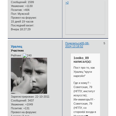
Сообщений:
1599
+2
Уважение:
+1130
Позитив:
+406
Пол:
Мужской
Провел на форуме:
15 дней 19 часов
Последний визит:
Вчера 18:27:29
Поделиться
05-08-
5
Уралец
2024 13:18:52
Участник
Рейтинг:
1ooiko_89
написал(а):
Пост про то, как
Уралец "круги
нарезАл"
Где и кому? -
Советская, 79
(НГПУ, институт
искусств);
Зарегистрирован
: 22-10-2011
Ии-иииигорь!!!! -
Сообщений:
3437
Советская, 79
Уважение:
+1049
(НГПУ, со
Позитив:
+131
сторонЫ входа в
Провел на форуме: