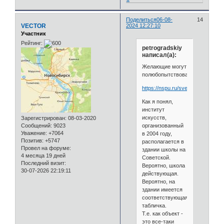
Поделиться
06-08-
14
VECTOR
2024 12:27:10
Участник
Рейтинг:
petrogradskiy
написал(а):
Желающие могут
полюбопытствовать:
https://nspu.ru/sveden/common/
Как я понял,
институт
искусств,
Зарегистрирован
: 08-03-2020
организованный
Сообщений:
9023
Уважение:
+7064
в 2004 году,
Позитив:
+5747
располагается в
Провел на форуме:
здании школы на
4 месяца 19 дней
Советской.
Последний визит:
Вероятно, школа
30-07-2026 22:19:11
действующая.
Вероятно, на
здании имеется
соответствующая
табличка.
Т.е. как объект -
это все-таки