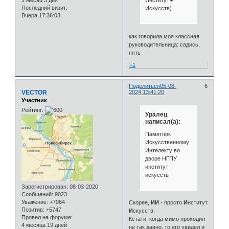
Институт❤
1 месяц 3 дня
Последний визит:
Искусств).
Вчера 17:36:03
как говорила моя классная
руководительница: садись,
пять
+1
Поделиться
05-08-
6
VECTOR
2024 13:41:20
Участник
Рейтинг:
Уралец
написал(а):
Памятник
Искусственному
Интелекту во
дворе НГПУ
институт
искусств
Зарегистрирован
: 08-03-2020
Сообщений:
9023
Уважение:
+7064
Скорее,
ИИ
- просто
И
нститут
Позитив:
+5747
И
скусств.
Провел на форуме:
Кстати, когда мимо проходил
4 месяца 19 дней
не так давно, то его увидел и