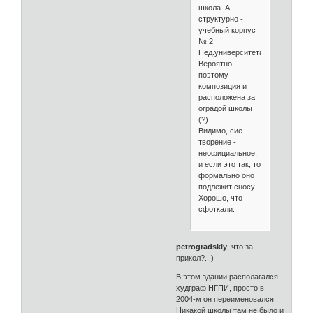
школа. А
структурно -
учебный корпус
№ 2
Пед.университета(?)
Вероятно,
поэтому
композиция и
расположена за
оградой школы
(?).
Видимо, сие
творение -
неофициальное,
и если это так, то
формально оно
подлежит сносу.
Хорошо, что
сфоткали.
petrogradskiy
, что за
прикол?...)
В этом здании располагался
худграф НГПИ, просто в
2004-м он переименовался.
Никакой школы там не было и