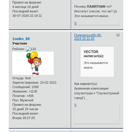
Провел на форуме:
Почему
ПАМЯТНИК
-то?
4 месяца 19 дней
Последний визит:
Институт снесли, что ли? )))
30-07-2026 22:19:11
Это называется иначе.
0
Поделиться
05-08-
12
1ooiko_89
2024 22:11:20
Участник
Рейтинг:
VECTOR
написал(а):
Это называется
иначе.
Откуда:
Nsk
Зарегистрирован
: 10-02-2021
Как вариант(ы):
Сообщений:
1599
буквенная композиция
Уважение:
+1130
(скульптура » "Скульптурный
Позитив:
+406
город")...
Пол:
Мужской
Провел на форуме:
0
15 дней 19 часов
Последний визит:
Вчера 18:27:29