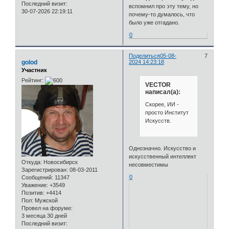
Последний визит:
вспомнил про эту тему, но
30-07-2026 22:19:11
почему-то думалось, что
было уже отгадано.
0
Поделиться
05-08-
7
golod
2024 14:23:18
Участник
Рейтинг:
VECTOR
написал(а):
Скорее, ИИ -
просто Институт
Искусств.
Однозначно. Искусство и
искусственный интеллект
Откуда:
Новосибирск
несовместимы
Зарегистрирован
: 08-03-2011
0
Сообщений:
11347
Уважение:
+3549
Позитив:
+4414
Пол:
Мужской
Провел на форуме:
3 месяца 30 дней
Последний визит: