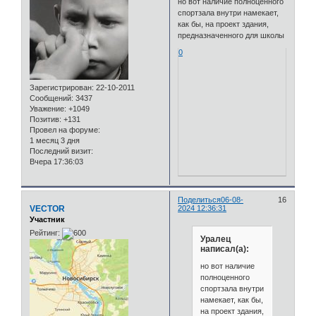
но вот наличие полноценного
спортзала внутри намекает,
как бы, на проект здания,
предназначенного для школы
0
Зарегистрирован
: 22-10-2011
Сообщений:
3437
Уважение:
+1049
Позитив:
+131
Провел на форуме:
1 месяц 3 дня
Последний визит:
Вчера 17:36:03
Поделиться
06-08-
16
VECTOR
2024 12:36:31
Участник
Рейтинг:
Уралец
написал(а):
но вот наличие
полноценного
спортзала внутри
намекает, как бы,
на проект здания,