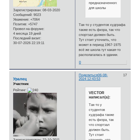
предназначенного
для школы
Зарегистрирован
: 08-03-2020
Сообщений:
9023
Уважение:
+7064
Позитив:
+5747
Так-то у студентов худграфа
Провел на форуме:
также есть физра, так что
4 месяца 19 дней
спортзал должен быть.
Последний визит:
Тут стоит уточнить, что
30-07-2026 22:19:11
может в период 1967-1975
всё же школа тут какая-то
располагалась в здании.
0
Поделиться
06-08-
17
Уралец
2024 12:43:53
Участник
Рейтинг:
VECTOR
написал(а):
Так-то у
студентов
худграфа также
есть физра, так
что спортзал
должен быть.
Тут стоит
уточнить, что
Зарегистрирован
: 22-10-2011