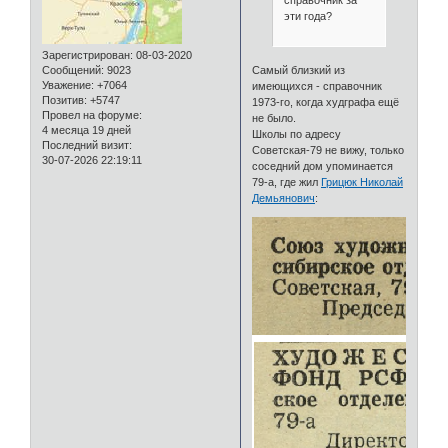
эти года?
Зарегистрирован
: 08-03-2020
Сообщений:
9023
Самый близкий из
Уважение:
+7064
имеющихся - справочник
Позитив:
+5747
1973-го, когда худграфа ещё
Провел на форуме:
не было.
4 месяца 19 дней
Школы по адресу
Последний визит:
Советская-79 не вижу, только
30-07-2026 22:19:11
соседний дом упоминается
79-а, где жил
Грицюк Николай
Демьянович
: