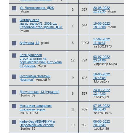
Ул. Челюскинцев. ДКЖ
20-08-2022
3
317
alippa
22:29:35
alippa
Октябрьская
магистраль,4/1. 2001год.
19-08-2022
7
544
Строительство здания ЦНИ.
18:32:08
Женя
Женя
17-07-2022
Арбузова, 14
golod
6
1003
11:46:37
ss16011973
Затянувшееся
03-07-2022
строительство на
12
724
23:24:06
перекрестке улиц Петухова
Директор Мира
и Громова.
Женя
18-06-2022
Остановка "магазин
9
628
16:43:04
Чемпион"
Андрей М
Morozi1ka
24-05-2022
Депутатская, 13 (утрачен)
6
567
12:44:03
1ooiko_89
1ooiko_89
Механизм запирания
07-05-2022
шлюзовых ворот
11
402
06:06:43
ss16011973
ss16011973
Кафе-бар АКВАРИУМ в
06-05-2022
Первомайском сквере
10
953
20:53:41
1ooiko_89
1ooiko_89