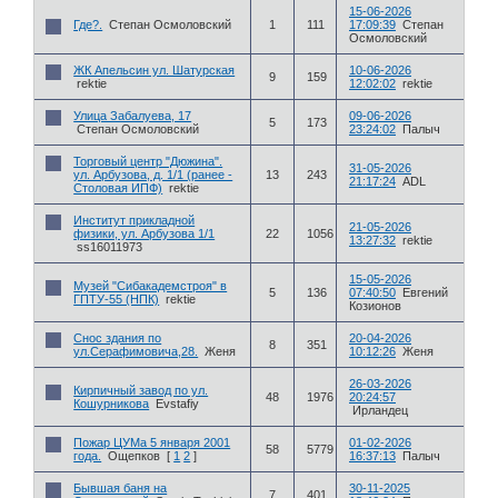
15-06-2026
Где?.
Степан Осмоловский
1
111
17:09:39
Степан
Осмоловский
ЖК Апельсин ул. Шатурская
10-06-2026
9
159
rektie
12:02:02
rektie
Улица Забалуева, 17
09-06-2026
5
173
Степан Осмоловский
23:24:02
Палыч
Торговый центр "Дюжина".
31-05-2026
ул. Арбузова, д. 1/1 (ранее -
13
243
21:17:24
ADL
Столовая ИПФ)
rektie
Институт прикладной
21-05-2026
физики, ул. Арбузова 1/1
22
1056
13:27:32
rektie
ss16011973
15-05-2026
Музей "Сибакадемстроя" в
5
136
07:40:50
Евгений
ГПТУ-55 (НПК)
rektie
Козионов
Снос здания по
20-04-2026
8
351
ул.Серафимовича,28.
Женя
10:12:26
Женя
26-03-2026
Кирпичный завод по ул.
48
1976
20:24:57
Кошурникова
Evstafiy
Ирландец
Пожар ЦУМа 5 января 2001
01-02-2026
58
5779
года.
Ощепков
[
1
2
]
16:37:13
Палыч
Бывшая баня на
30-11-2025
7
401