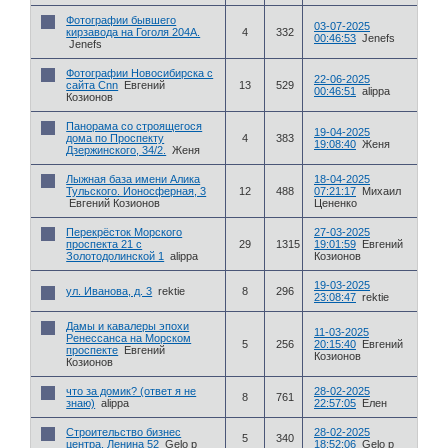
Фотографии бывшего
03-07-2025
кирзавода на Гоголя 204А.
4
332
00:46:53
Jenefs
Jenefs
Фотографии Новосибирска с
22-06-2025
сайта Cnn
Евгений
13
529
00:46:51
alippa
Козионов
Панорама со строящегося
19-04-2025
дома по Проспекту
4
383
19:08:40
Женя
Дзержинского, 34/2.
Женя
Лыжная база имени Алика
18-04-2025
Тульского. Ионосферная, 3
12
488
07:21:17
Михаил
Евгений Козионов
Цененко
Перекрёсток Морского
27-03-2025
проспекта 21 с
29
1315
19:01:59
Евгений
Золотодолинской 1
alippa
Козионов
19-03-2025
ул. Иванова, д. 3
rektie
8
296
23:08:47
rektie
Дамы и кавалеры эпохи
11-03-2025
Ренессанса на Морском
5
256
20:15:40
Евгений
проспекте
Евгений
Козионов
Козионов
что за домик? (ответ я не
28-02-2025
8
761
знаю)
alippa
22:57:05
Елен
Строительство бизнес
28-02-2025
5
340
центра, Ленина 52
Gelo p
18:52:06
Gelo p