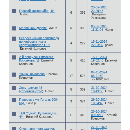
20-02-2025
Горский микрорайон, 84
22:29:48
6
363
Gelo p
Валериан
Устюжанин
05-02-2025
Маленький дворик.
Женя
5
450
11:31:04
Женя
Всероссийская олимпиада
по информатике в
15-11-2024
4
227
спорткомплексе НГУ
22:53:32
golod
Евгений Козионов
2-й переулок Римского-
15-11-2024
Корсакова, 11
Евгений
5
416
19:52:40
Евгений
Козионов
Козионов
04-11-2024
Улица Николаева
Евгений
17
524
06:41:50
Козионов
ss16011973
Депутатская 48
31-10-2024
5
369
(строительство)
Gelo p
18:43:55
Gelo p
Панорама ул. Гоголя, 2004
29-10-2024
3
374
год.
Gelo p
18:24:40
Gelo p
28-10-2024
ТРК "Эдем", Кутателадзе,
11
446
09:00:11
Евгений
4/4.
Евгений Козионов
Козионов
27-10-2024
Снос памятного здания.