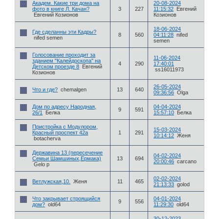
Академ. Какие три дома на
20-08-2024
фото в книге Л. Качан?
3
227
11:15:32
Евгений
Евгений Козионов
Козионов
18-06-2024
Где сделанны эти Кадры?
8
560
04:11:28
nifed
nifed semen
semen
Голосование проходит за
11-06-2024
зданием "Калейдоскопа" на
4
290
17:40:01
Детском проезде 8
Евгений
ss16011973
Козионов
26-05-2024
Что и где?
chemalgen
13
640
09:36:56
Olga
Дом по адресу Народная,
04-04-2024
9
591
26/1
Белка
15:57:10
Белка
Пристройка с Модулором,
15-03-2024
Красный проспект 42а
1
291
10:14:12
Женя
botacherva
Державина 13 (пересечение
04-02-2024
Семьи Шамшиных,Ермака)
13
694
20:00:46
carcano
Gelo p
02-02-2024
Ветлужская,10.
Женя
11
465
21:13:33
golod
Что закрывает строящийся
04-01-2024
9
556
дом?
old64
11:29:30
old64
30-12-2023