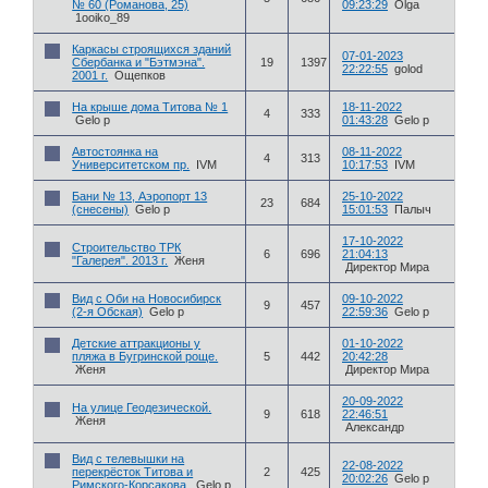
№ 60 (Романова, 25)
09:23:29
Olga
1ooiko_89
Каркасы строящихся зданий
07-01-2023
Сбербанка и "Бэтмэна".
19
1397
22:22:55
golod
2001 г.
Ощепков
На крыше дома Титова № 1
18-11-2022
4
333
Gelo p
01:43:28
Gelo p
Автостоянка на
08-11-2022
4
313
Университетском пр.
IVM
10:17:53
IVM
Бани № 13, Аэропорт 13
25-10-2022
23
684
(снесены)
Gelo p
15:01:53
Палыч
17-10-2022
Строительство ТРК
6
696
21:04:13
"Галерея". 2013 г.
Женя
Директор Мира
Вид с Оби на Новосибирск
09-10-2022
9
457
(2-я Обская)
Gelo p
22:59:36
Gelo p
Детские аттракционы у
01-10-2022
пляжа в Бугринской роще.
5
442
20:42:28
Женя
Директор Мира
20-09-2022
На улице Геодезической.
9
618
22:46:51
Женя
Александр
Вид с телевышки на
22-08-2022
перекрёсток Титова и
2
425
20:02:26
Gelo p
Римского-Корсакова.
Gelo p