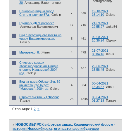
petrogradskiy
20
Александр Валентинович
Панорама,вид на город.
19-10-2021
7
570
Снято с Фрунзе 57а.
Gelo p
16:14:10
Gelo p
Группа у ДК "Прогресс"
21-09-2021
17
716
Александр Валентинович
22:55:27
aleks54
Вид с переходного моста на
09-08-2021
улицу Владимировская.
5
461
16:36:24
Юджин
Gelo p
21-07-2021
Макаренко, 8.
Женя
4
479
00:04:16
Женя
Снимок с крыши
Железнодорожная 4.вид в
29-06-2021
5
437
сторону Нарымской.2004
15:58:45
Gelo p
год.
Gelo p
Вид из дома Обская 2-я, 69
06-04-2021
на место, где будет
4
534
18:34:37
Иван
"Марсель", 2004год
Gelo p
Строительство БЦ "Кобра"
06-04-2021
26
1345
Палыч
01:27:18
Палыч
Страница:
1
2
»
»
НОВОСИБИРСК в фотозагадках. Краеведческий форум -
история Новосибирска, его настоящее и будущее