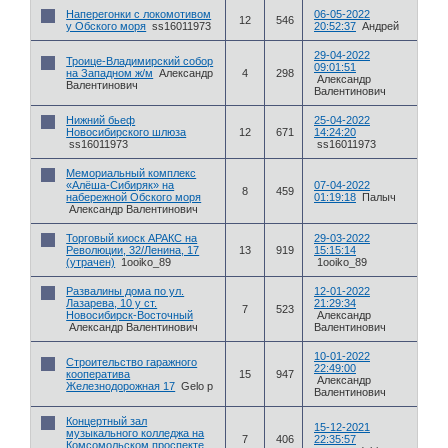
Наперегонки с локомотивом
06-05-2022
12
546
у Обского моря
ss16011973
20:52:37
Андрей
29-04-2022
Троице-Владимирский собор
09:01:51
на Западном ж/м
Александр
4
298
Александр
Валентинович
Валентинович
Нижний бьеф
25-04-2022
Новосибирского шлюза
12
671
14:24:20
ss16011973
ss16011973
Мемориальный комплекс
«Алёша-Сибиряк» на
07-04-2022
8
459
набережной Обского моря
01:19:18
Палыч
Александр Валентинович
Торговый киоск АРАКС на
29-03-2022
Революции, 32/Ленина, 17
13
919
15:15:14
(утрачен)
1ooiko_89
1ooiko_89
Развалины дома по ул.
12-01-2022
Лазарева, 10 у ст.
21:29:34
7
523
Новосибирск-Восточный
Александр
Александр Валентинович
Валентинович
10-01-2022
Строительство гаражного
22:49:00
кооператива
15
947
Александр
Железнодорожная 17
Gelo p
Валентинович
Концертный зал
15-12-2021
музыкального колледжа на
7
406
22:35:57
Комсомольском проспекте,