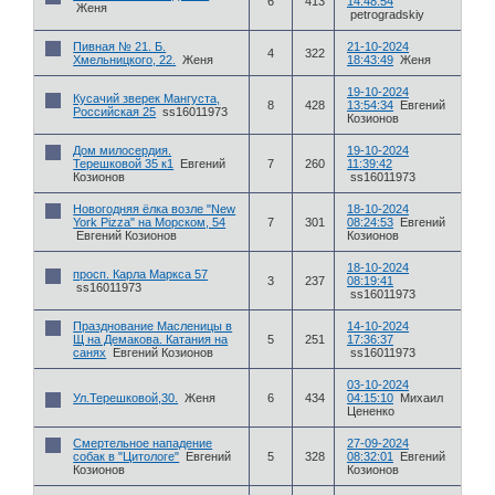
6
413
14:48:54
Женя
petrogradskiy
Пивная № 21. Б.
21-10-2024
4
322
Хмельницкого, 22.
Женя
18:43:49
Женя
19-10-2024
Кусачий зверек Мангуста,
8
428
13:54:34
Евгений
Российская 25
ss16011973
Козионов
Дом милосердия.
19-10-2024
Терешковой 35 к1
Евгений
7
260
11:39:42
Козионов
ss16011973
Новогодняя ёлка возле "New
18-10-2024
York Pizza" на Морском, 54
7
301
08:24:53
Евгений
Евгений Козионов
Козионов
18-10-2024
просп. Карла Маркса 57
3
237
08:19:41
ss16011973
ss16011973
Празднование Масленицы в
14-10-2024
Щ на Демакова. Катания на
5
251
17:36:37
санях
Евгений Козионов
ss16011973
03-10-2024
Ул.Терешковой,30.
Женя
6
434
04:15:10
Михаил
Цененко
Смертельное нападение
27-09-2024
собак в "Цитологе"
Евгений
5
328
08:32:01
Евгений
Козионов
Козионов