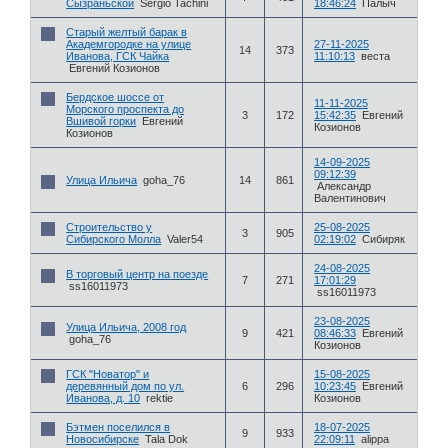
Сызраньской
Sergio Tachini
18:46:24
Палыч
Старый желтый барак в
Академгородке на улице
27-11-2025
14
373
Иванова, ГСК Чайка
11:10:13
веста
Евгений Козионов
Бердское шоссе от
11-11-2025
Морского проспекта до
3
172
15:42:35
Евгений
Вшивой горки
Евгений
Козионов
Козионов
14-09-2025
09:12:39
Улица Ильича
goha_76
14
861
Александр
Валентинович
Строительство у
25-08-2025
3
905
Сибирского Молла
Valer54
02:19:02
Сибиряк
24-08-2025
В торговый центр на поезде
7
271
17:01:29
ss16011973
ss16011973
23-08-2025
Улица Ильича, 2008 год
9
421
08:46:33
Евгений
goha_76
Козионов
ГСК "Новатор" и
15-08-2025
деревянный дом по ул.
6
296
10:23:45
Евгений
Иванова, д. 10
rektie
Козионов
Бэтмен поселился в
18-07-2025
9
933
Новосибирске
Tala Dok
22:09:11
alippa