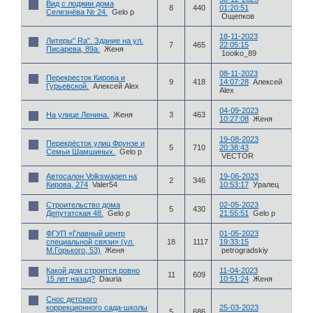
Вид с лоджии дома
8
440
01:20:51
Селезнёва № 24.
Gelo p
Ощепков
18-11-2023
Литеры" Ra". Здание на ул.
7
465
22:05:15
Писарева, 89а.
Женя
1ooiko_89
08-11-2023
Перекресток Кирова и
9
418
14:07:28
Алексей
Гурьевской.
Алексей Alex
Alex
04-09-2023
На улице Ленина.
Женя
3
463
10:27:08
Женя
19-08-2023
Перекрёсток улиц Фрунзе и
5
710
20:38:43
Семьи Шамшиных.
Gelo p
VECTOR
Автосалон Volkswagen на
19-06-2023
2
346
Кирова, 274
Valer54
10:53:17
Уралец
Строительство дома
02-05-2023
5
430
Депутатская 48.
Gelo p
21:55:51
Gelo p
ФГУП «Главный центр
01-05-2023
специальной связи» (ул.
18
1117
19:33:15
М.Горького, 53)
Женя
petrogradskiy
Какой дом строится ровно
11-04-2023
11
609
15 лет назад?
Dauria
10:51:24
Женя
Снос детского
коррекционного сада-школы
25-03-2023
5
686