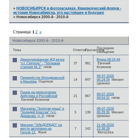
»
НОВОСИБИРСК в фотозагадках. Краеведческий форум -
история Новосибирска, его настоящее и будущее
»
Новосибирск 2000-й - 2010-й
Страница:
1
2
»
Новосибирск 2000-й - 2010-й
Последнее
Тема
Ответов
Просмотров
сообщение
Демонтированная ЖД ветка
Вчера 08:24:44
"ст. Сеятель" - "Тепловая
37
981
Евгений
станция № 2"
rektie
Козионов
09-07-2026
Перекрёсток Ипподромской
14
847
06:24:39
Михаил
и Крылова
Ощепков
Цененко
Рынок на пересечении
08-07-2026
Арбузова и Российской
21
867
08:54:31
rektie
Евгений Козионов
Магазины "Золотая роща" и
08-07-2026
"Холидей Классик" (ул.
5
139
06:29:30
Михаил
Демакова, д. 3)
rektie
Цененко
Магазин "ЭЛЬДОРАДО" на
21-06-2026
месте автопарка на
7
142
22:38:28
Гоголя,13.
Женя
Morozi1ka