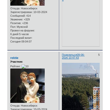
Откуда:
Новосибирск
Зарегистрирован
: 10-03-2024
Сообщений:
414
Уважение:
+329
Позитив:
+236
Пол:
Мужской
Провел на форуме:
6 дней 5 часов
Последний визит:
Сегодня 09:04:07
Поделиться
09-06-
5
rektie
2026 10:47:43
Участник
Рейтинг:
Откуда:
Новосибирск
Зарегистрирован
: 10-03-2024