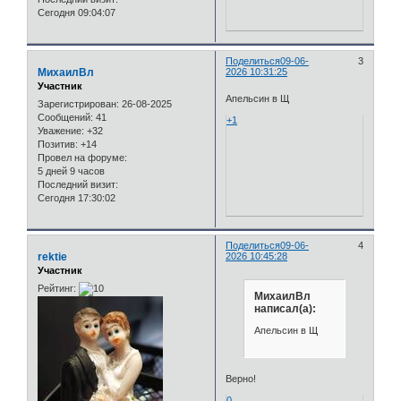
Сегодня 09:04:07
Поделиться
09-06-
3
МихаилВл
2026 10:31:25
Участник
Апельсин в Щ
Зарегистрирован
: 26-08-2025
Сообщений:
41
+1
Уважение:
+32
Позитив:
+14
Провел на форуме:
5 дней 9 часов
Последний визит:
Сегодня 17:30:02
Поделиться
09-06-
4
rektie
2026 10:45:28
Участник
Рейтинг:
МихаилВл
написал(а):
Апельсин в Щ
Верно!
0