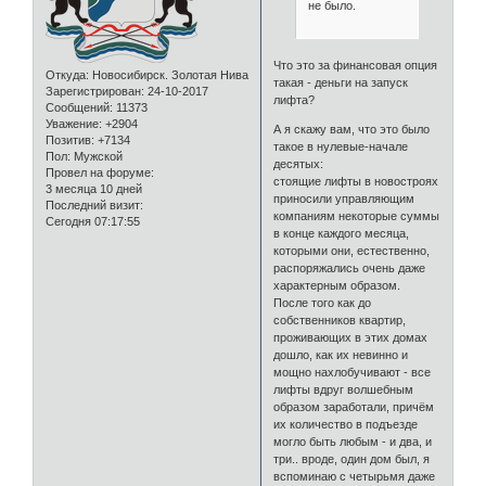
не было.
Что это за финансовая опция
Откуда:
Новосибирск. Золотая Нива
такая - деньги на запуск
Зарегистрирован
: 24-10-2017
лифта?
Сообщений:
11373
Уважение:
+2904
А я скажу вам, что это было
Позитив:
+7134
такое в нулевые-начале
Пол:
Мужской
десятых:
Провел на форуме:
стоящие лифты в новостроях
3 месяца 10 дней
приносили управляющим
Последний визит:
компаниям некоторые суммы
Сегодня 07:17:55
в конце каждого месяца,
которыми они, естественно,
распоряжались очень даже
характерным образом.
После того как до
собственников квартир,
проживающих в этих домах
дошло, как их невинно и
мощно нахлобучивают - все
лифты вдруг волшебным
образом заработали, причём
их количество в подъезде
могло быть любым - и два, и
три.. вроде, один дом был, я
вспоминаю с четырьмя даже