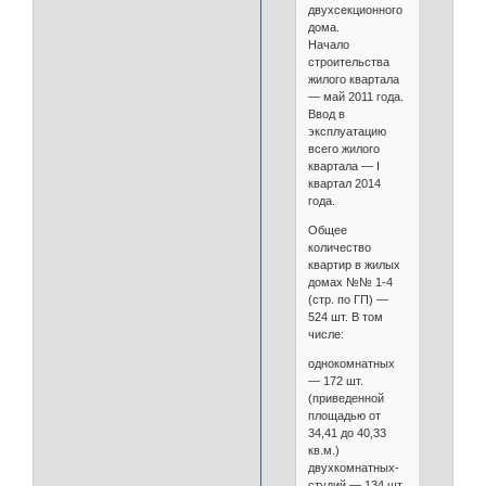
двухсекционного
дома.
Начало
строительства
жилого квартала
— май 2011 года.
Ввод в
эксплуатацию
всего жилого
квартала — I
квартал 2014
года.
Общее
количество
квартир в жилых
домах №№ 1-4
(стр. по ГП) —
524 шт. В том
числе:
однокомнатных
— 172 шт.
(приведенной
площадью от
34,41 до 40,33
кв.м.)
двухкомнатных-
студий — 134 шт.