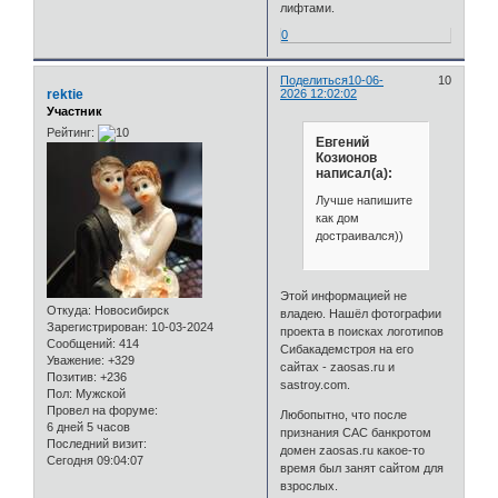
лифтами.
0
Поделиться
10-06-
10
rektie
2026 12:02:02
Участник
Рейтинг:
Евгений
Козионов
написал(а):
Лучше напишите
как дом
достраивался))
Этой информацией не
Откуда:
Новосибирск
владею. Нашёл фотографии
Зарегистрирован
: 10-03-2024
проекта в поисках логотипов
Сообщений:
414
Сибакадемстроя на его
Уважение:
+329
сайтах - zaosas.ru и
Позитив:
+236
sastroy.com.
Пол:
Мужской
Провел на форуме:
Любопытно, что после
6 дней 5 часов
признания САС банкротом
Последний визит:
домен zaosas.ru какое-то
Сегодня 09:04:07
время был занят сайтом для
взрослых.