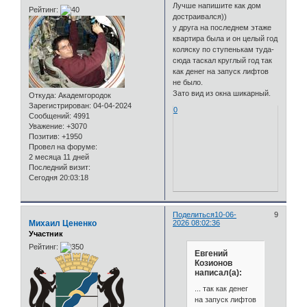
Лучше напишите как дом
Рейтинг:
достраивался))
у друга на последнем этаже
квартира была и он целый год
коляску по ступенькам туда-
сюда таскал круглый год так
как денег на запуск лифтов
не было.
Зато вид из окна шикарный.
Откуда:
Академгородок
Зарегистрирован
: 04-04-2024
0
Сообщений:
4991
Уважение:
+3070
Позитив:
+1950
Провел на форуме:
2 месяца 11 дней
Последний визит:
Сегодня 20:03:18
Поделиться
10-06-
9
Михаил Цененко
2026 08:02:36
Участник
Рейтинг:
Евгений
Козионов
написал(а):
... так как денег
на запуск лифтов