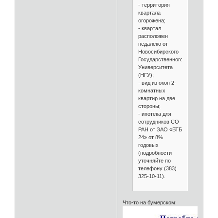
- территория
квартала
огорожена;
- квартал
расположен
недалеко от
Новосибирского
Государственного
Университета
(НГУ);
- вид из окон 2-
комнатных
квартир на две
стороны;
- ипотека для
сотрудников СО
РАН от ЗАО «ВТБ
24» от 8%
годовых
(подробности
уточняйте по
телефону (383)
325-10-11).
Что-то на бумерском: