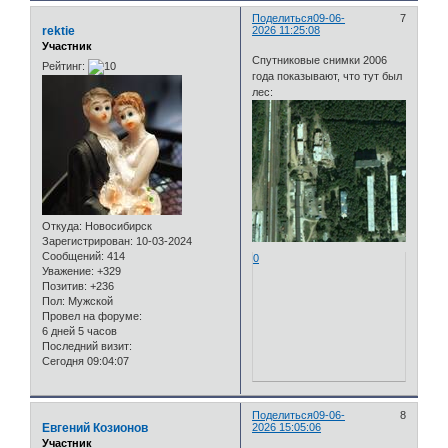
Поделиться
09-06-
7
rektie
2026 11:25:08
Участник
Спутниковые снимки 2006
Рейтинг:
года показывают, что тут был
лес:
Откуда:
Новосибирск
Зарегистрирован
: 10-03-2024
Сообщений:
414
0
Уважение:
+329
Позитив:
+236
Пол:
Мужской
Провел на форуме:
6 дней 5 часов
Последний визит:
Сегодня 09:04:07
Поделиться
09-06-
8
Евгений Козионов
2026 15:05:06
Участник