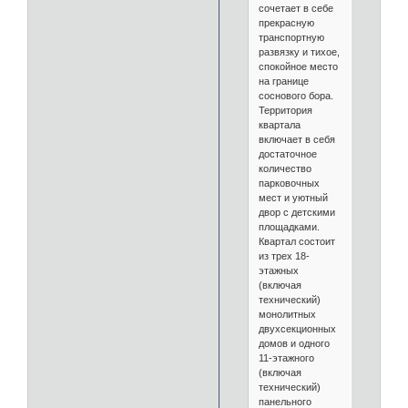
сочетает в себе
прекрасную
транспортную
развязку и тихое,
спокойное место
на границе
соснового бора.
Территория
квартала
включает в себя
достаточное
количество
парковочных
мест и уютный
двор с детскими
площадками.
Квартал состоит
из трех 18-
этажных
(включая
технический)
монолитных
двухсекционных
домов и одного
11-этажного
(включая
технический)
панельного