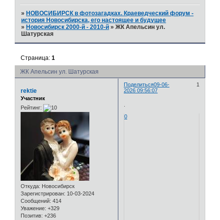
»
НОВОСИБИРСК в фотозагадках. Краеведческий форум -
история Новосибирска, его настоящее и будущее
»
Новосибирск 2000-й - 2010-й
»
ЖК Апельсин ул.
Шатурская
Страница:
1
ЖК Апельсин ул. Шатурская
Поделиться
09-06-
1
rektie
2026 09:56:07
Участник
.
Рейтинг:
0
Откуда:
Новосибирск
Зарегистрирован
: 10-03-2024
Сообщений:
414
Уважение:
+329
Позитив:
+236