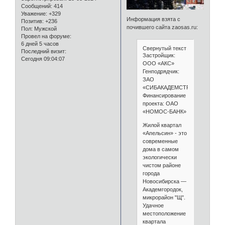
Сообщений:
414
Уважение:
+329
Информация взята с
Позитив:
+236
почившего сайта zaosas.ru:
Пол:
Мужской
Провел на форуме:
6 дней 5 часов
Свернутый текст
Последний визит:
Застройщик:
Сегодня 09:04:07
ООО «АКС»
Генподрядчик:
ЗАО
«СИБАКАДЕМСТРОЙ»
Финансирование
проекта: ОАО
«НОМОС-БАНК»
Жилой квартал
«Апельсин» - это
современные
дома в самом
экологически
чистом районе
города
Новосибирска —
Академгородок,
микрорайон "Щ".
Удачное
местоположение
квартала