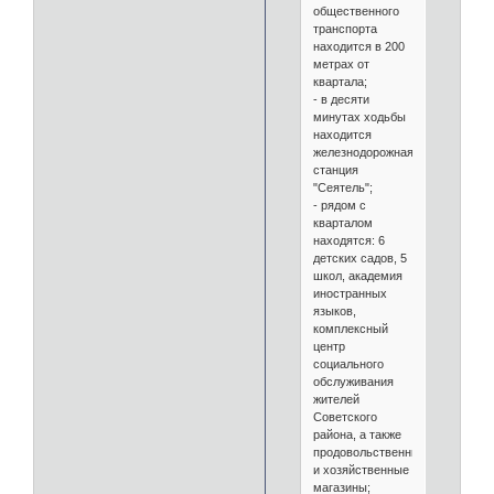
общественного
транспорта
находится в 200
метрах от
квартала;
- в десяти
минутах ходьбы
находится
железнодорожная
станция
"Сеятель";
- рядом с
кварталом
находятся: 6
детских садов, 5
школ, академия
иностранных
языков,
комплексный
центр
социального
обслуживания
жителей
Советского
района, а также
продовольственные
и хозяйственные
магазины;