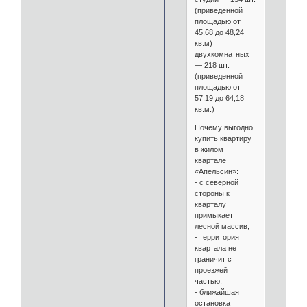
(приведенной
площадью от
45,68 до 48,24
кв.м)
двухкомнатных
— 218 шт.
(приведенной
площадью от
57,19 до 64,18
кв.м.)
Почему выгодно
купить квартиру
в жилом
квартале
«Апельсин»:
- c северной
стороны к
кварталу
примыкает
лесной массив;
- территория
квартала не
граничит с
проезжей
частью;
- ближайшая
остановка