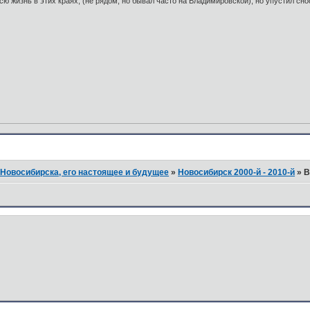
ю жизнь в этих краях, (не рядом, но бывал часто на Владимировской), но упустил сно
Новосибирска, его настоящее и будущее
»
Новосибирск 2000-й - 2010-й
»
В