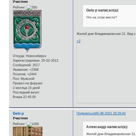
Участник
Рейтинг:
Gelo p написал(а):
Что на этом месте?
Жилой дом Владимировская 21. Вид с 
+2
Откуда:
Новосибирск
Зарегистрирован
: 25-02-2013
Сообщений:
2517
Уважение:
+2368
Позитив:
+2444
Пол:
Мужской
Провел на форуме:
2 месяца 15 дней
Последний визит:
Вчера 22:45:00
Gelo p
Поделиться
05-08-2021 20:29:42
Участник
Рейтинг:
Александр написал(а):
Жилой дом Владимировская 21. 