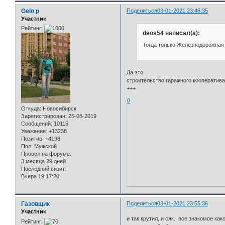
Gelo p
Поделиться
03-01-2021 23:46:35
Участник
Рейтинг:
deos54 написал(а):
Тогда только Железнодорожная 
Да,это
строительство гаражного кооператив
+++
0
Откуда:
Новосибирск
Зарегистрирован
: 25-08-2019
Сообщений:
10115
Уважение:
+13238
Позитив:
+4198
Пол:
Мужской
Провел на форуме:
3 месяца 29 дней
Последний визит:
Вчера 19:17:20
Газовщик
Поделиться
03-01-2021 23:55:36
Участник
и так крутил, и сяк.. все знакомое ка
Рейтинг: