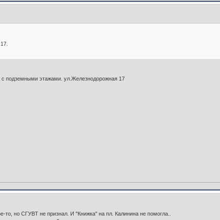
17.
а с подземными этажами. ул.Железнодорожная 17
кое-то, но СГУВT не признал. И "Книжка" на пл. Калинина не помогла..