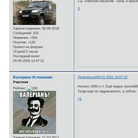
з.ы. советкий обьектив - сила. и краси
0
Зарегистрирован
: 30-09-2018
Сообщений:
253
Уважение:
+304
Позитив:
+120
Провел на форуме:
19 дней 5 часов
Последний визит:
29-05-2026 12:47:31
Валериан Устюжанин
Поделиться
04-01-2021 10:07:22
Участник
Начало 1990-х гг. Ещё видна троллей
Рейтинг:
Тогда ещё не задумывался, а сейчас:
+1
Зарегистрирован
: 11-10-2012