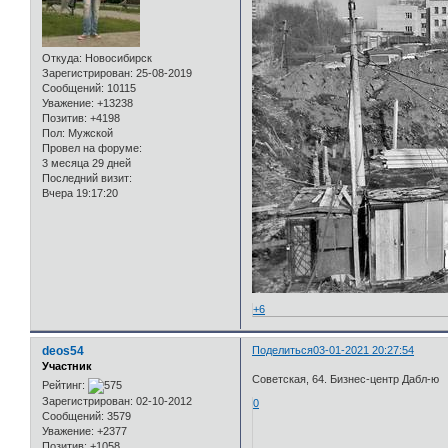
Откуда:
Новосибирск
Зарегистрирован
: 25-08-2019
Сообщений:
10115
Уважение:
+13238
Позитив:
+4198
Пол:
Мужской
Провел на форуме:
3 месяца 29 дней
Последний визит:
Вчера 19:17:20
+6
deos54
Поделиться
03-01-2021 20:27:54
Участник
Советская, 64. Бизнес-центр Дабл-ю
Рейтинг:
Зарегистрирован
: 02-10-2012
0
Сообщений:
3579
Уважение:
+2377
Позитив:
+1058