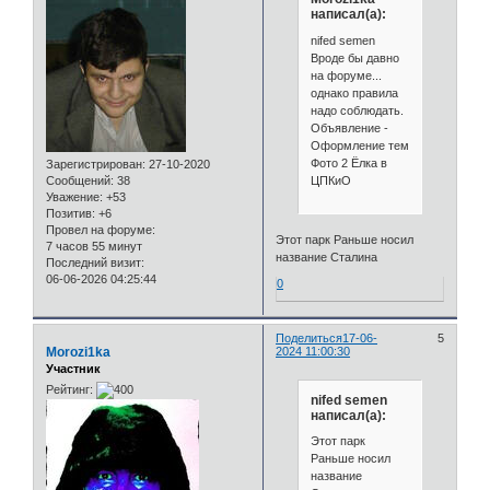
написал(а):
nifed semen
Вроде бы давно
на форуме...
однако правила
надо соблюдать.
Объявление -
Оформление тем
Фото 2 Ёлка в
Зарегистрирован
: 27-10-2020
ЦПКиО
Сообщений:
38
Уважение:
+53
Позитив:
+6
Провел на форуме:
Этот парк Раньше носил
7 часов 55 минут
название Сталина
Последний визит:
06-06-2026 04:25:44
0
Поделиться
17-06-
5
Morozi1ka
2024 11:00:30
Участник
Рейтинг:
nifed semen
написал(а):
Этот парк
Раньше носил
название