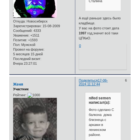
Сталина
А ещё раньше здесь было
Откуда:
Новосибирск
кладбище.
Зарегистрирован
: 15-08-2009
У вас на фото стоит дата
Сообщений:
4333
1997
год,значит всё таки
Уважение:
+1511
ЦПКиО.
Позитив:
+1593
Пол:
Мужской
0
Провел на форуме:
5 месяцев 15 дней
Последний визит:
Вчера 23:27:01
Поделиться
17-06-
6
Женя
2024 11:12:44
Участник
Рейтинг:
nifed semen
написал(а):
Фото сделано С
балкона дома
близнеца с
арками в
ленинском
районе.