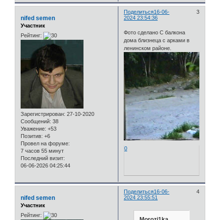
Поделиться
16-06-
3
nifed semen
2024 23:54:36
Участник
Фото сделано С балкона
Рейтинг:
дома близнеца с арками в
ленинском районе.
Зарегистрирован
: 27-10-2020
Сообщений:
38
Уважение:
+53
Позитив:
+6
Провел на форуме:
0
7 часов 55 минут
Последний визит:
06-06-2026 04:25:44
Поделиться
16-06-
4
nifed semen
2024 23:55:51
Участник
Рейтинг:
Morozi1ka