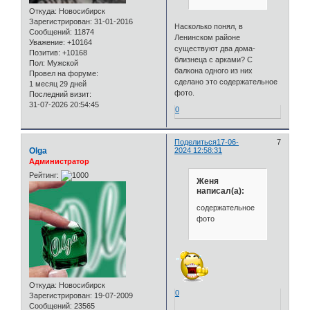
Откуда:
Новосибирск
Зарегистрирован
: 31-01-2016
Насколько понял, в
Сообщений:
11874
Ленинском районе
Уважение:
+10164
существуют два дома-
Позитив:
+10168
близнеца с арками? С
Пол:
Мужской
балкона одного из них
Провел на форуме:
сделано это содержательное
1 месяц 29 дней
фото.
Последний визит:
31-07-2026 20:54:45
0
Поделиться
17-06-
7
Olga
2024 12:58:31
Администратор
Рейтинг:
Женя
написал(а):
содержательное
фото
Откуда:
Новосибирск
0
Зарегистрирован
: 19-07-2009
Сообщений:
23565