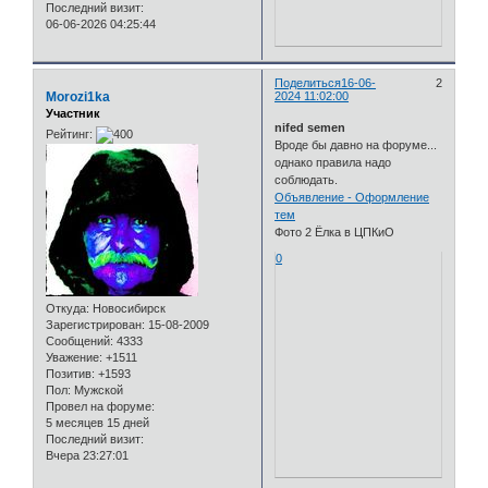
Последний визит:
06-06-2026 04:25:44
Поделиться
16-06-
2
Morozi1ka
2024 11:02:00
Участник
nifed semen
Рейтинг:
Вроде бы давно на форуме...
однако правила надо
соблюдать.
Объявление - Оформление
тем
Фото 2 Ёлка в ЦПКиО
0
Откуда:
Новосибирск
Зарегистрирован
: 15-08-2009
Сообщений:
4333
Уважение:
+1511
Позитив:
+1593
Пол:
Мужской
Провел на форуме:
5 месяцев 15 дней
Последний визит:
Вчера 23:27:01