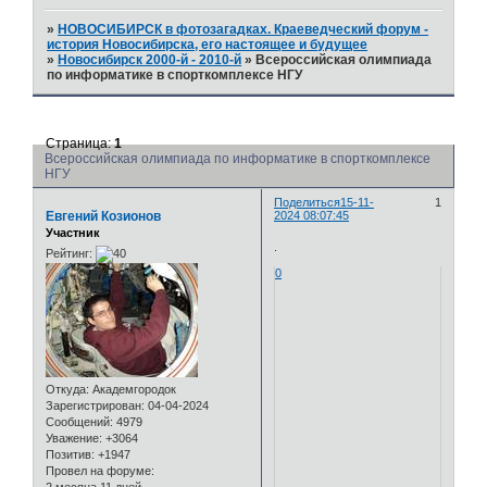
»
НОВОСИБИРСК в фотозагадках. Краеведческий форум -
история Новосибирска, его настоящее и будущее
»
Новосибирск 2000-й - 2010-й
»
Всероссийская олимпиада
по информатике в спорткомплексе НГУ
Страница:
1
Всероссийская олимпиада по информатике в спорткомплексе
НГУ
Поделиться
15-11-
1
Евгений Козионов
2024 08:07:45
Участник
.
Рейтинг:
0
Откуда:
Академгородок
Зарегистрирован
: 04-04-2024
Сообщений:
4979
Уважение:
+3064
Позитив:
+1947
Провел на форуме: