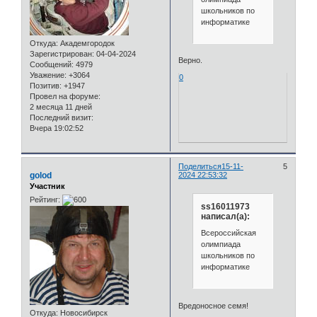
школьников по
информатике
Откуда:
Академгородок
Зарегистрирован
: 04-04-2024
Верно.
Сообщений:
4979
Уважение:
+3064
0
Позитив:
+1947
Провел на форуме:
2 месяца 11 дней
Последний визит:
Вчера 19:02:52
Поделиться
15-11-
5
golod
2024 22:53:32
Участник
Рейтинг:
ss16011973
написал(а):
Всероссийская
олимпиада
школьников по
информатике
Вредоносное семя!
Откуда:
Новосибирск