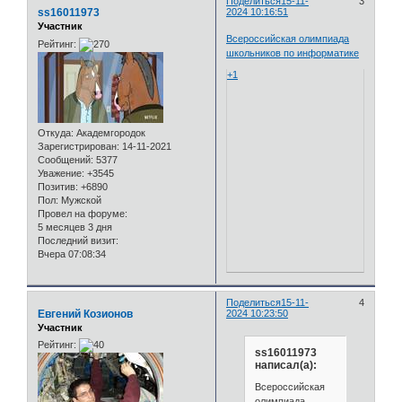
Поделиться
15-11-
3
ss16011973
2024 10:16:51
Участник
Всероссийская олимпиада
Рейтинг:
школьников по информатике
+1
Откуда:
Академгородок
Зарегистрирован
: 14-11-2021
Сообщений:
5377
Уважение:
+3545
Позитив:
+6890
Пол:
Мужской
Провел на форуме:
5 месяцев 3 дня
Последний визит:
Вчера 07:08:34
Поделиться
15-11-
4
Евгений Козионов
2024 10:23:50
Участник
Рейтинг:
ss16011973
написал(а):
Всероссийская
олимпиада