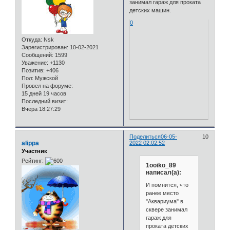
занимал гараж для проката
детских машин.
0
Откуда:
Nsk
Зарегистрирован
: 10-02-2021
Сообщений:
1599
Уважение:
+1130
Позитив:
+406
Пол:
Мужской
Провел на форуме:
15 дней 19 часов
Последний визит:
Вчера 18:27:29
Поделиться
06-05-
10
alippa
2022 02:02:52
Участник
Рейтинг:
1ooiko_89
написал(а):
И помнится, что
ранее место
"Аквариума" в
сквере занимал
гараж для
проката детских