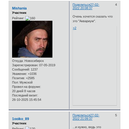
Поделиться
27-02-
4
Mishania
2022 20:08:37
Участник
Очень хочется сказать что
Рейтинг:
это "Аквариум".
+2
Откуда:
Новосибирск
Зарегистрирован
: 07-05-2019
Сообщений:
1237
Уважение:
+1036
Позитив:
+2585
Пол:
Мужской
Провел на форуме:
20 дней 8 часов
Последний визит:
26-10-2025 15:45:54
Поделиться
27-02-
5
1ooiko_89
2022 21:09:37
Участник
...и нужно, ведь это
Рейтинг: