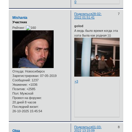
0
Поделиться
28-02-
7
Mishania
2022 01:51:41
Участник
golod
Рейтинг:
А ведь было время когда эта
хата была как родная )))
Откуда:
Новосибирск
Зарегистрирован
: 07-05-2019
Сообщений:
1237
+3
Уважение:
+1036
Позитив:
+2585
Пол:
Мужской
Провел на форуме:
20 дней 8 часов
Последний визит:
26-10-2025 15:45:54
Поделиться
01-03-
8
Olga
2022 13:15:09