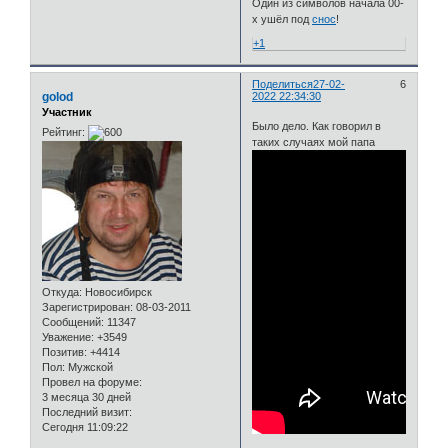
Один из символов начала 00-
х ушёл под
снос
!
+1
Поделиться
27-02-
6
golod
2022 22:34:30
Участник
Было дело. Как говорил в
Рейтинг:
таких случаях мой папа
Откуда:
Новосибирск
Зарегистрирован
: 08-03-2011
Сообщений:
11347
Уважение:
+3549
Позитив:
+4414
Пол:
Мужской
Провел на форуме:
3 месяца 30 дней
Последний визит:
Сегодня 11:09:22