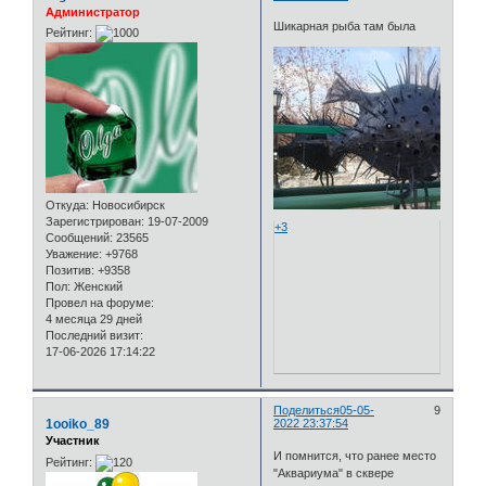
Администратор
Шикарная рыба там была
Рейтинг:
Откуда:
Новосибирск
Зарегистрирован
: 19-07-2009
+3
Сообщений:
23565
Уважение:
+9768
Позитив:
+9358
Пол:
Женский
Провел на форуме:
4 месяца 29 дней
Последний визит:
17-06-2026 17:14:22
Поделиться
05-05-
9
1ooiko_89
2022 23:37:54
Участник
И помнится, что ранее место
Рейтинг:
"Аквариума" в сквере