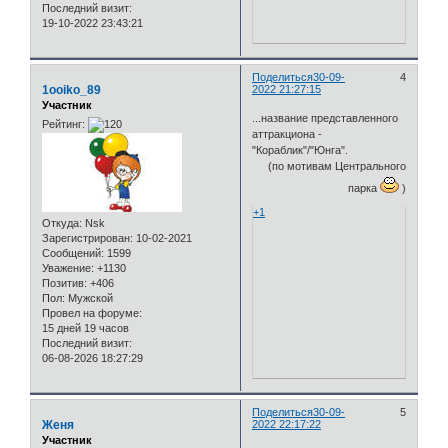
Последний визит:
19-10-2022 23:43:21
Поделиться
30-09-
4
1ooiko_89
2022 21:27:15
Участник
...название представленного
Рейтинг:
аттракциона -
"Кораблик"/"Юнга".
(по мотивам Центрального
парка
)
+1
Откуда:
Nsk
Зарегистрирован
: 10-02-2021
Сообщений:
1599
Уважение:
+1130
Позитив:
+406
Пол:
Мужской
Провел на форуме:
15 дней 19 часов
Последний визит:
06-08-2026 18:27:29
Поделиться
30-09-
5
Женя
2022 22:17:22
Участник