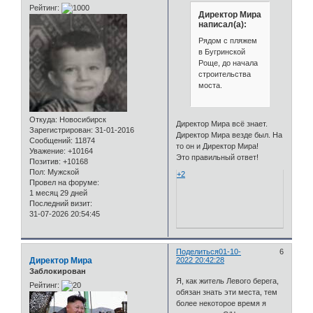
Рейтинг:
Директор Мира
написал(а):
Рядом с пляжем
в Бугринской
Роще, до начала
строительства
моста.
Откуда:
Новосибирск
Директор Мира всё знает.
Зарегистрирован
: 31-01-2016
Директор Мира везде был. На
Сообщений:
11874
то он и Директор Мира!
Уважение:
+10164
Это правильный ответ!
Позитив:
+10168
Пол:
Мужской
+2
Провел на форуме:
1 месяц 29 дней
Последний визит:
31-07-2026 20:54:45
Поделиться
01-10-
6
Директор Мира
2022 20:42:28
Заблокирован
Я, как житель Левого берега,
Рейтинг:
обязан знать эти места, тем
более некоторое время я