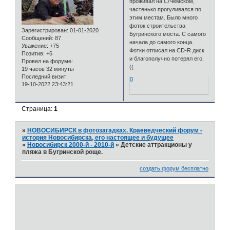
проживал на С/Чемском,
частенько прогуливался по
этим местам. Было много
фоток строительства
Зарегистрирован
: 01-01-2020
Бугринского моста. С самого
Сообщений:
87
начала до самого конца.
Уважение:
+75
Фотки отписал на CD-R диск
Позитив:
+5
и благополучно потерял его.
Провел на форуме:
((
19 часов 32 минуты
Последний визит:
0
19-10-2022 23:43:21
Страница:
1
»
НОВОСИБИРСК в фотозагадках. Краеведческий форум -
история Новосибирска, его настоящее и будущее
»
Новосибирск 2000-й - 2010-й
»
Детские аттракционы у
пляжа в Бугринской роще.
создать форум бесплатно