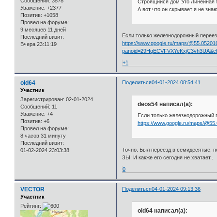
Сообщений:
3578
Строящийся дом это Линейная 5
Уважение:
+2377
А вот что он скрывает я не зна
Позитив:
+1058
Провел на форуме:
9 месяцев 11 дней
Если только железнодорожный перее
Последний визит:
https://www.google.ru/maps/@55.05201
Вчера 23:11:19
panoid=29HqECVFVXYeKxjC3vh3UA&cb_c
+1
old64
Поделиться
04-01-2024 08:54:41
Участник
Зарегистрирован
: 02-01-2024
deos54 написал(а):
Сообщений:
11
Уважение:
+4
Если только железнодорожный 
Позитив:
+6
https://www.google.ru/maps/@55.
Провел на форуме:
8 часов 31 минуту
Последний визит:
Точно. Был переезд в семидесятые, 
01-02-2024 23:03:38
ЗЫ: И какже его сегодня не хватает..
0
VECTOR
Поделиться
04-01-2024 09:13:36
Участник
Рейтинг:
old64 написал(а):