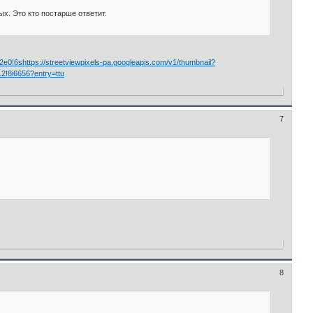
ых. Это кто постарше ответит.
6shttps://streetviewpixels-pa.googleapis.com/v1/thumbnail?
!8i6656?entry=ttu
7
8