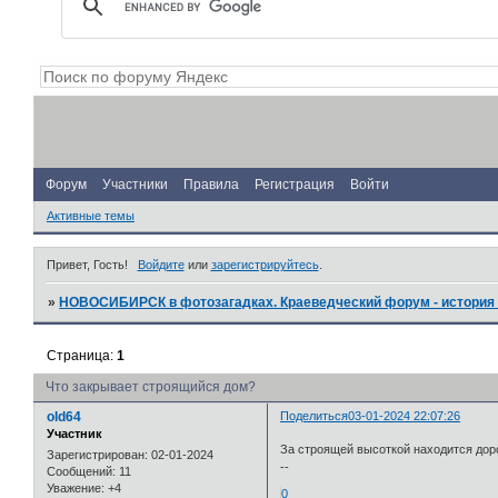
Форум
Участники
Правила
Регистрация
Войти
Активные темы
Привет, Гость!
Войдите
или
зарегистрируйтесь
.
»
НОВОСИБИРСК в фотозагадках. Краеведческий форум - история 
Страница:
1
Что закрывает строящийся дом?
old64
Поделиться
03-01-2024 22:07:26
Участник
За строящей высоткой находится доро
Зарегистрирован
: 02-01-2024
--
Сообщений:
11
Уважение:
+4
0