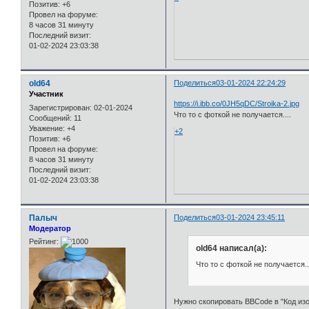
Позитив:
+6
Провел на форуме:
8 часов 31 минуту
Последний визит:
01-02-2024 23:03:38
old64
Поделиться
03-01-2024 22:24:29
Участник
https://i.ibb.co/0JH5qDC/Stroika-2.jpg
Зарегистрирован
: 02-01-2024
Что то с фоткой не получается....
Сообщений:
11
Уважение:
+4
+2
Позитив:
+6
Провел на форуме:
8 часов 31 минуту
Последний визит:
01-02-2024 23:03:38
Палыч
Поделиться
03-01-2024 23:45:11
Модератор
Рейтинг:
old64 написал(а):
Что то с фоткой не получается..
Нужно скопировать BBCode в "Код из