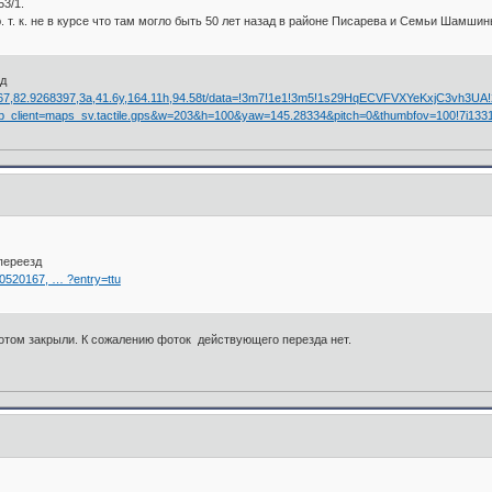
3/1.
ю. т. к. не в курсе что там могло быть 50 лет назад в районе Писарева и Семьи Шамшин
зд
67,82.9268397,3a,41.6y,164.11h,94.58t/data=!3m7!1e1!3m5!1s29HqECVFVXYeKxjC3vh3UA!2e0!
lient=maps_sv.tactile.gps&w=203&h=100&yaw=145.28334&pitch=0&thumbfov=100!7i13312
переезд
0520167, … ?entry=ttu
потом закрыли. К сожалению фоток действующего перезда нет.