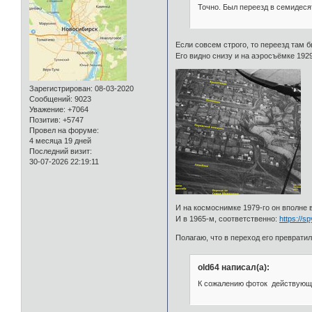
Точно. Был переезд в семидеся
Если совсем строго, то переезд там бы
Его видно снизу и на аэросъёмке 192
Зарегистрирован
: 08-03-2020
Сообщений:
9023
Уважение:
+7064
Позитив:
+5747
Провел на форуме:
4 месяца 19 дней
Последний визит:
30-07-2026 22:19:11
И на космоснимке 1979-го он вполне 
И в 1965-м, соответственно:
https://
Полагаю, что в переход его преврати
old64 написал(а):
К сожалению фоток действующе