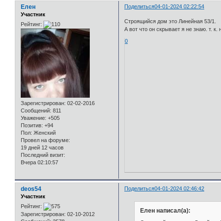
Елен
Поделиться
04-01-2024 02:22:54
Участник
Строящийся дом это Линейная 53/1.
Рейтинг:
А вот что он скрывает я не знаю. т. 
0
Зарегистрирован
: 02-02-2016
Сообщений:
811
Уважение:
+505
Позитив:
+94
Пол:
Женский
Провел на форуме:
19 дней 12 часов
Последний визит:
Вчера 02:10:57
deos54
Поделиться
04-01-2024 02:46:42
Участник
Рейтинг:
Елен написал(а):
Зарегистрирован
: 02-10-2012