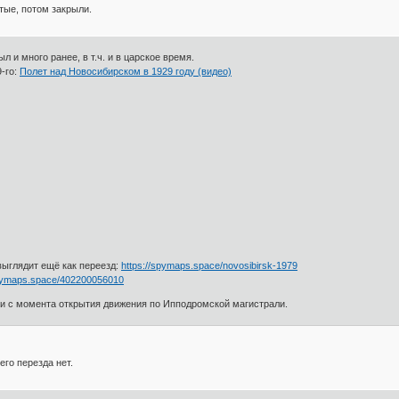
тые, потом закрыли.
л и много ранее, в т.ч. и в царское время.
9-го:
Полет над Новосибирском в 1929 году (видео)
выглядит ещё как переезд:
https://spymaps.space/novosibirsk-1979
spymaps.space/402200056010
ли с момента открытия движения по Ипподромской магистрали.
го перезда нет.