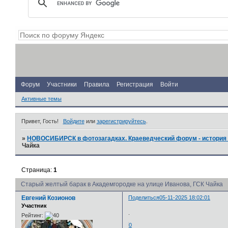
Форум
Участники
Правила
Регистрация
Войти
Активные темы
Привет, Гость!
Войдите
или
зарегистрируйтесь
.
»
НОВОСИБИРСК в фотозагадках. Краеведческий форум - история 
Чайка
Страница:
1
Старый желтый барак в Академгородке на улице Иванова, ГСК Чайка
Евгений Козионов
Поделиться
05-11-2025 18:02:01
Участник
.
Рейтинг:
0