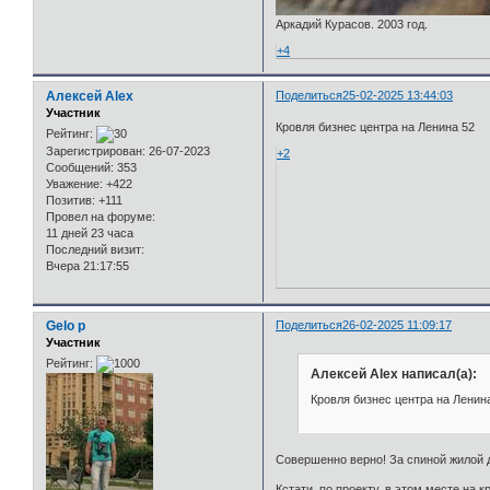
Аркадий Курасов. 2003 год.
+4
Алексей Alex
Поделиться
25-02-2025 13:44:03
Участник
Кровля бизнес центра на Ленина 52
Рейтинг:
Зарегистрирован
: 26-07-2023
+2
Сообщений:
353
Уважение:
+422
Позитив:
+111
Провел на форуме:
11 дней 23 часа
Последний визит:
Вчера 21:17:55
Gelo p
Поделиться
26-02-2025 11:09:17
Участник
Рейтинг:
Алексей Alex написал(а):
Кровля бизнес центра на Ленин
Совершенно верно! За спиной жилой д
Кстати, по проекту, в этом месте на