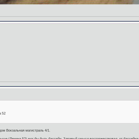
а 52
ом Вокзальная магистраль 4/1.
 крыше,(Ленина 52) мог бы быть бассейн. Здравый смысл восторжествовал, от бассейна