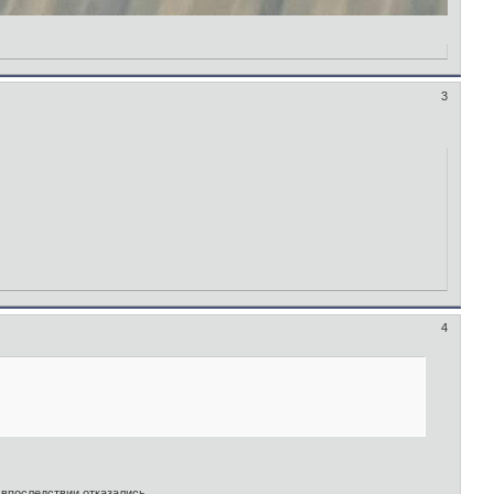
3
4
 впоследствии отказались.