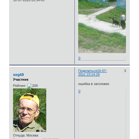
31-07-2026 20:54:45
0
Поделиться
16-07-
3
seg49
2021 23:14:29
Участник
ошибка в заголовке
Рейтинг:
0
Откуда:
Москва