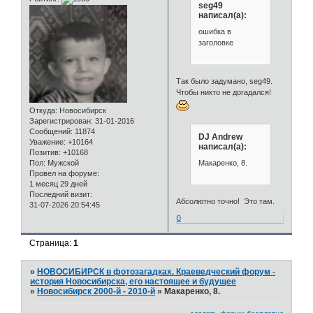
seg49
написал(а):
ошибка в
заголовке
Так было задумано, seg49.
Чтобы никто не догадался!
Откуда:
Новосибирск
Зарегистрирован
: 31-01-2016
Сообщений:
11874
DJ Andrew
Уважение:
+10164
написал(а):
Позитив:
+10168
Пол:
Мужской
Макаренко, 8.
Провел на форуме:
1 месяц 29 дней
Последний визит:
Абсолютно точно! Это там.
31-07-2026 20:54:45
0
Страница:
1
»
НОВОСИБИРСК в фотозагадках. Краеведческий форум -
история Новосибирска, его настоящее и будущее
»
Новосибирск 2000-й - 2010-й
»
Макаренко, 8.