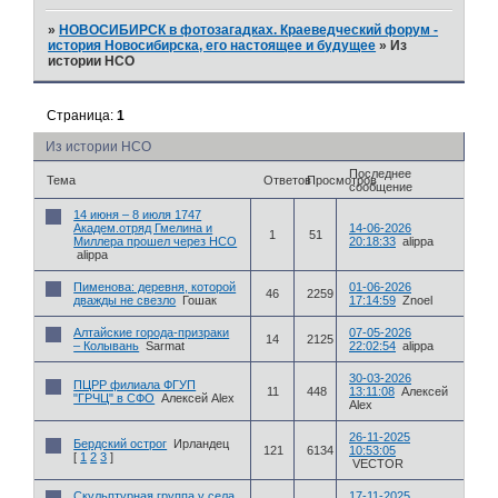
»
НОВОСИБИРСК в фотозагадках. Краеведческий форум -
история Новосибирска, его настоящее и будущее
»
Из
истории НСО
Страница:
1
Из истории НСО
Последнее
Тема
Ответов
Просмотров
сообщение
14 июня – 8 июля 1747
Академ.отряд Гмелина и
14-06-2026
1
51
Миллера прошел через НСО
20:18:33
alippa
alippa
Пименова: деревня, которой
01-06-2026
46
2259
дважды не свезло
Гошак
17:14:59
Znoel
Алтайские города-призраки
07-05-2026
14
2125
– Колывань
Sarmat
22:02:54
alippa
30-03-2026
ПЦРР филиала ФГУП
11
448
13:11:08
Алексей
"ГРЧЦ" в СФО
Алексей Alex
Alex
26-11-2025
Бердский острог
Ирландец
121
6134
10:53:05
[
1
2
3
]
VECTOR
Скульптурная группа у села
17-11-2025