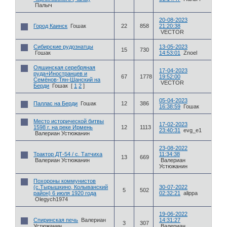
Палыч
20-08-2023
Город Каинск
Гошак
22
858
21:20:38
VECTOR
Сибирские рудознатцы
13-05-2023
15
730
Гошак
14:53:01
Znoel
Ояшинская серебряная
17-04-2023
руда+Иностранцев и
67
1778
19:52:00
Семёнов-Тян-Шанский на
VECTOR
Берди
Гошак
[
1
2
]
05-04-2023
Паллас на Берди
Гошак
12
386
16:38:59
Гошак
Место исторической битвы
17-02-2023
1598 г. на реке Ирмень
12
1113
23:40:31
evg_e1
Валериан Устюжанин
23-08-2022
Трактор ДТ-54 / с. Татчиха
11:34:38
13
669
Валериан Устюжанин
Валериан
Устюжанин
Похороны коммунистов
(с.Тырышкино, Колыванский
30-07-2022
5
502
район) 6 июля 1920 года
02:32:21
alippa
Olegych1974
19-06-2022
Спиринская печь
Валериан
14:31:27
3
307
Устюжанин
Валериан