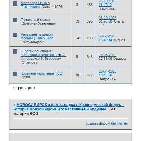
25-10-2015
Мост через Иню в
3
458
11:17:12
Плотниково
Olegych1974
василиск
06-10-2015
Печальный мужик
10
395
01:20:50
Ольга
Валериан Устюжанин
ПР
Развалины водяной
06-07-2015
мельницы на р. Ора.
14
1836
13:42:14
evg_e1
Ромуальдович
О датах основания
населенных пунктов в НСО.
26-08-2014
8
543
Интервью с В. Зверевым
17:53:06
Уралец
Стрелокъ
28-04-2013
Коренное население НСО
28
877
18:48:56
golod
АндрейКА
Страница:
1
»
НОВОСИБИРСК в фотозагадках. Краеведческий форум -
история Новосибирска, его настоящее и будущее
»
Из
истории НСО
создать форум бесплатно