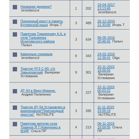
19-04-2017
Название деревни?
1
202
13:13:45
brombenzol
brombenzol
Поклонный крест в память
20-12-2016
3
489
Бугринской рощи
Игорь Т
21:33:05
Игорь Т
Памятник Тимирязеву К.А. в
селе Тальменка
06-05-2016
3
634
Искитимского района
20:46:42
Палыч
Палыч
Каменные скрижали
24-02-2016
9
343
brombenzol
12:39:41
Olga
15-11-2015
Трактор ЧТЗ С-80. с/х
18:06:55
Завьяловский
Валериан
9
301
Валериан
Устюжанин
Устюжанин
15-11-2015
ДТ-54 в Верх-Ирмене.
00:03:22
4
227
Андрей Пилипенко
Валериан
Устюжанин
Трактор ДТ-54.Установлен в
11-11-2015
микрорайоне"Пригородный
3
285
23:00:19
простор"
NUTRILITE
NUTRILITE
Памятник жителю села
06-11-2015
Травное Я.Т.Новиченко в
4
213
19:59:05
Ольга
КНДР
Ольга ПР
ПР