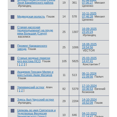
Зюзя Барабинского района
19
361
07:06:27
Михаил
Ирландец
Цененко
10-11-2025
Медведская волость
Гошак
14
578
07:46:28
Михаил
Цененко
Старая насосная
16-09-2025
(водоподъемное) на пруде
25
1307
23:20:24
реки Большая (Сокур)
Ирландец
василиск
18-08-2025
Прожект Караканского
25
1006
19:54:56
завода
Гошак
VECTOR
Старые медные прииски
25-03-2025
юго-востока НСО
Гошак
105
5825
14:47:41
[
1
2
3
]
Константин Г
Академик Герхард Милер и
06-11-2024
крестьянин Аким Матаров
11
513
21:09:56
Палыч
Гошак
17-10-2024
Умревинский острог
Алич
82
5379
10:36:53
Евгений
[
1
2
]
Козионов
Здесь был Чаусский острог
14-10-2024
29
2204
Ирландец
16:52:09
Гошак
Церковь во имя Святителя и
Чудотворца Феодосия
04-12-2023
10
646
Черниговского (Чаны)
01:14:47
Палыч