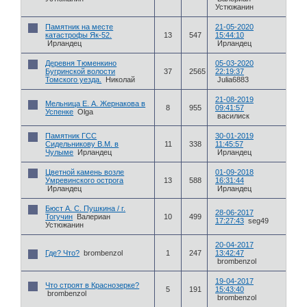
Устюжанин
Памятник на месте
21-05-2020
катастрофы Як-52.
13
547
15:44:10
Ирландец
Ирландец
Деревня Тюменкино
05-03-2020
Бугринской волости
37
2565
22:19:37
Томского уезда.
Николай
Julia6883
21-08-2019
Мельница Е. А. Жернакова в
8
955
09:41:57
Успенке
Olga
василиск
Памятник ГСС
30-01-2019
Сидельникову В.М. в
11
338
11:45:57
Чулыме
Ирландец
Ирландец
Цветной камень возле
01-09-2018
Умревинского острога
13
588
16:31:44
Ирландец
Ирландец
Бюст А. С. Пушкина / г.
28-06-2017
Тогучин
Валериан
10
499
17:27:43
seg49
Устюжанин
20-04-2017
Где? Что?
brombenzol
1
247
13:42:47
brombenzol
19-04-2017
Что строят в Краснозерке?
5
191
15:43:40
brombenzol
brombenzol