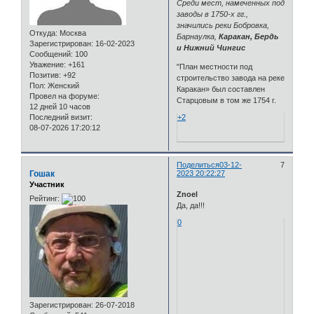
Среди мест, намеченных под
заводы в 1750-х гг.,
значились реки Бобровка,
Откуда:
Москва
Барнаулка,
Каракан, Бердь
Зарегистрирован
: 16-02-2023
и Нижний Чингис
Сообщений:
100
Уважение:
+161
"План местности под
Позитив:
+92
строительство завода на реке
Пол:
Женский
Каракан» был составлен
Провел на форуме:
Старцовым в том же 1754 г.
12 дней 10 часов
Последний визит:
+2
08-07-2026 17:20:12
Поделиться
03-12-
7
Гошак
2023 20:22:27
Участник
Znoel
Рейтинг:
Да, да!!!
0
Зарегистрирован
: 26-07-2018