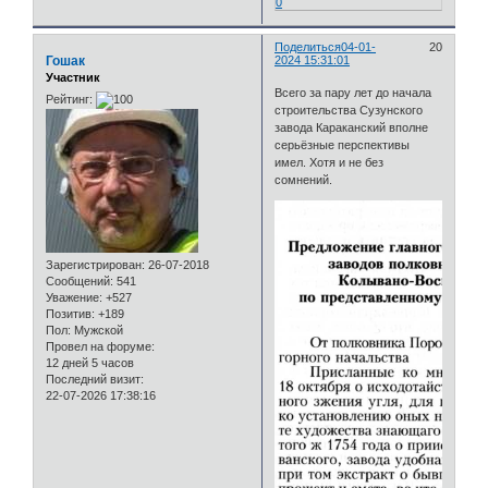
0
Поделиться
04-01-
20
Гошак
2024 15:31:01
Участник
Всего за пару лет до начала
Рейтинг:
строительства Сузунского
завода Караканский вполне
серьёзные перспективы
имел. Хотя и не без
сомнений.
Зарегистрирован
: 26-07-2018
Сообщений:
541
Уважение:
+527
Позитив:
+189
Пол:
Мужской
Провел на форуме:
12 дней 5 часов
Последний визит:
22-07-2026 17:38:16