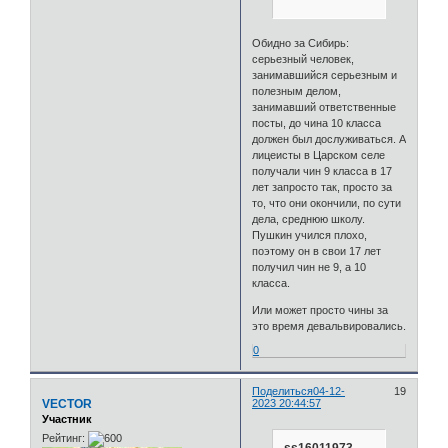
Обидно за Сибирь:
серьезный человек,
занимавшийся серьезным и
полезным делом,
занимавший ответственные
посты, до чина 10 класса
должен был дослуживаться. А
лицеисты в Царском селе
получали чин 9 класса в 17
лет запросто так, просто за
то, что они окончили, по сути
дела, среднюю школу.
Пушкин учился плохо,
поэтому он в свои 17 лет
получил чин не 9, а 10
класса.
Или может просто чины за
это время девальвировались.
0
Поделиться
04-12-
19
VECTOR
2023 20:44:57
Участник
Рейтинг:
ss16011973