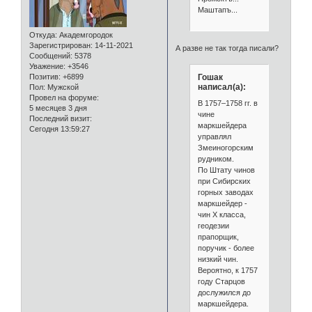
Маштапъ...
Откуда:
Академгородок
Зарегистрирован
: 14-11-2021
А разве не так тогда писали?
Сообщений:
5378
Уважение:
+3546
Гошак
Позитив:
+6899
написал(а):
Пол:
Мужской
Провел на форуме:
В 1757–1758 гг. в
5 месяцев 3 дня
чине
Последний визит:
маркшейдера
Сегодня 13:59:27
управлял
Змеиногорским
рудником.
По Штату чинов
при Сибирских
горных заводах
маркшейдер -
чин X класса,
геодезии
прапорщик,
поручик - более
низкий чин.
Вероятно, к 1757
году Старцов
дослужился до
маркшейдера.