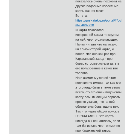
показалось очень похожим на
другие подобные известные
карты наших мест.
Вот эта:
https://goskatalog.ru/portal/#/collections
id=54697728
И карта показалась
интересной каким-то кругом
на ней, что-то означающим.
Начал читать что написано
на самой старой карте, и
понял, что она как раз про
Караканский завод - про
боры, которые хотела дать в
его пользование в качестве
топлива.
Но в самом музее об этом
понятия не имели, так как для
этого надо быть в теме этого
всего, отчего они и подписали
карту самым общим образом,
просто указав, что на ней
обозначены боры вдоль рек.
Так что через общий поиск в
ГОСКАТАЛОГЕ эта карта
никогда бы не нашлась, если
там бы искать что-то именно
про Караканский завод.