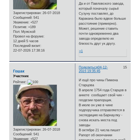
Да и от Павловского завода,
который поначалу сырьё
Зарегистрирован
: 26-07-2018
Сузуну поставлял, до
Сообщений:
541
Каракана было вдвое больше
Уважение:
+527
расстояние (примерно).
Позитив:
+189
Может, решение ставить
Пол:
Мужской
почти одновременно два
Провел на форуме:
завода определило их
12 дней 5 часов
близость друг ук другу.
Последний визит:
22-07-2026 17:38:16
+1
Поделиться
04-12-
15
Гошак
2023 19:35:45
Участник
И ещё про чины Пимена
Рейтинг:
Старцова
В апреле 1754 года Старцов в
анкете сообщает свой чин -
геодезии прапорщик.
В июле он уже в чине
подпоручика отправляется в
экспедицию на Барнаулку -
снова искать места под
заводы
Зарегистрирован
: 26-07-2018
В октябре 21 числа пишет
Сообщений:
541
Рапорт об окончании
Уважение:
+527