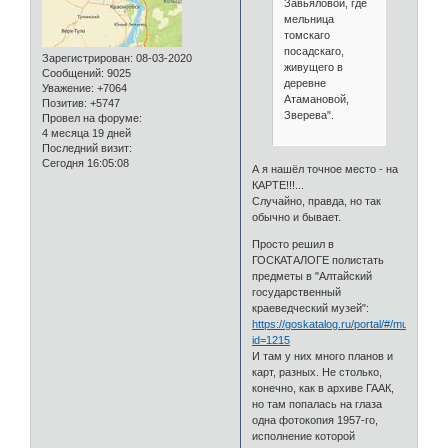
Завьяловой, где
мельница
томскаго
посадскаго,
Зарегистрирован
: 08-03-2020
живущего в
Сообщений:
9025
деревне
Уважение:
+7064
Атамановой,
Позитив:
+5747
Зверева".
Провел на форуме:
4 месяца 19 дней
Последний визит:
Сегодня 16:05:08
А я нашёл точное место - на
КАРТЕ!!!...
Случайно, правда, но так
обычно и бывает.
Просто решил в
ГОСКАТАЛОГЕ полистать
предметы в "Алтайский
государственный
краеведческий музей":
https://goskatalog.ru/portal/#/museums?
id=1215
И там у них много планов и
карт, разных. Не столько,
конечно, как в архиве ГААК,
но там попалась на глаза
одна фотокопия 1957-го,
исполнение которой