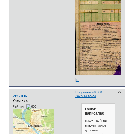
+2
Поделиться
18-08-
22
VECTOR
2025 13:58:33
Участник
Рейтинг:
Гошак
написал(а):
пишут-де "при
нижнем конце
деревни