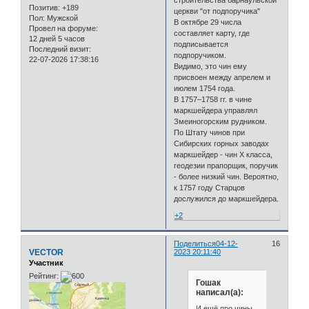
строительства барнаульской
Позитив:
+189
церкви "от подпоручика"
Пол:
Мужской
В октябре 29 числа
Провел на форуме:
составляет карту, где
12 дней 5 часов
подписывается
Последний визит:
подпоручиком.
22-07-2026 17:38:16
Видимо, это чин ему
присвоен между апрелем и
июлем 1754 года.
В 1757–1758 гг. в чине
маркшейдера управлял
Змеиногорским рудником.
По Штату чинов при
Сибирских горных заводах
маркшейдер - чин X класса,
геодезии прапорщик, поручик
- более низкий чин. Вероятно,
к 1757 году Старцов
дослужился до маркшейдера.
+2
Поделиться
04-12-
16
VECTOR
2023 20:11:40
Участник
Рейтинг:
Гошак
написал(а):
И ещё про чины