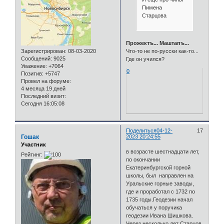
Пимена
Старцова
Прожектъ... Маштапъ...
Что-то не по-русски как-то...
Зарегистрирован
: 08-03-2020
Сообщений:
9025
Где он учился?
Уважение:
+7064
0
Позитив:
+5747
Провел на форуме:
4 месяца 19 дней
Последний визит:
Сегодня 16:05:08
Поделиться
04-12-
17
Гошак
2023 20:24:55
Участник
в возрасте шестнадцати лет,
Рейтинг:
по окончании
Екатеринбургской горной
школы, был направлен на
Уральские горные заводы,
где и проработал с 1732 по
1735 годы.Геодезии начал
обучаться у поручика
геодезии Ивана Шишкова.
Через несколько лет Старцов