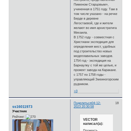
Пименом Старцовым»,
учиненная в 1751 году. Там в
том числе указано - на речке
Берде в деревне
Легостаевой, где и жители
желают во имя архистратига
Михаила.
В 1752 году - совместная с
Христиани экспедиция для
определения мест, удобных
под строительство новых
медеплавильных заводов.
1754 год - экспедиция на
Барнаулку с той же целью, и
прожект завода на Каракане.
с 1757 по 1758 годы -
управляющий Змеиногорским
рудником.
+3
Поделиться
04-12-
18
ss16011973
2023 20:30:58
Участник
Рейтинг:
VECTOR
написал(а):
Прожектъ...