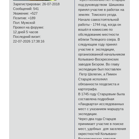
Зарегистрирован
: 26-07-2018
под руководством Шишкова
Сообщений:
541
принял участие в работах на
Уважение:
+527
землях Томского уезда.
Позитив:
+189
Начало самостоятельной
Пол:
Мужской
работы - 1744 год, когда он
Провел на форуме:
вошёл в комиссию по
12 дней 5 часов
обследованию местности
Последний визит:
вблизи Телецкого озера. В
22-07-2026 17:38:16
следующем году принял
участие в экспедиции,
организованной начальником
Колывано-Воскресенских
заводов Беэром. Во главу
экспедиции был поставлен
Петр Шелегин, а Пимен
Старцов исполнял
обязанности геодезиста и
картографа.
В 1745 году Старцовым была
составлена подробная
«Ландкарта» исследованных
мест с указанием маршрута
экспедиции.
Через два года Старцов
принимает участие в поиске
мест, удобных для заселения
окрестностей Колывано-
Воскресенских заводов