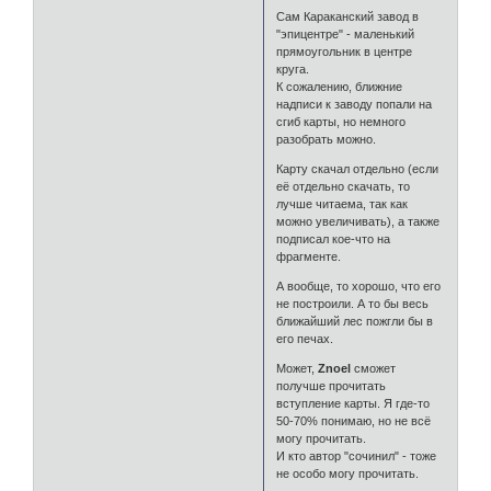
Сам Караканский завод в
"эпицентре" - маленький
прямоугольник в центре
круга.
К сожалению, ближние
надписи к заводу попали на
сгиб карты, но немного
разобрать можно.
Карту скачал отдельно (если
её отдельно скачать, то
лучше читаема, так как
можно увеличивать), а также
подписал кое-что на
фрагменте.
А вообще, то хорошо, что его
не построили. А то бы весь
ближайший лес пожгли бы в
его печах.
Может,
Znoel
сможет
получше прочитать
вступление карты. Я где-то
50-70% понимаю, но не всё
могу прочитать.
И кто автор "сочинил" - тоже
не особо могу прочитать.