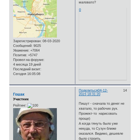
маловато?
0
Зарегистрирован
: 08-03-2020
Сообщений:
9025
Уважение:
+7064
Позитив:
+5747
Провел на форуме:
4 месяца 19 дней
Последний визит:
Сегодня 16:05:08
Поделиться
04-12-
14
Гошак
2023 18:31:20
Участник
Пишут - сначала то денег не
Рейтинг:
хватало, то рабочих рук.
Прожект-то нарисовать
проще)
А когда тянуть было уже
некуда, то Сузун ближе
оказался. Видимо, дешевле
было строить.