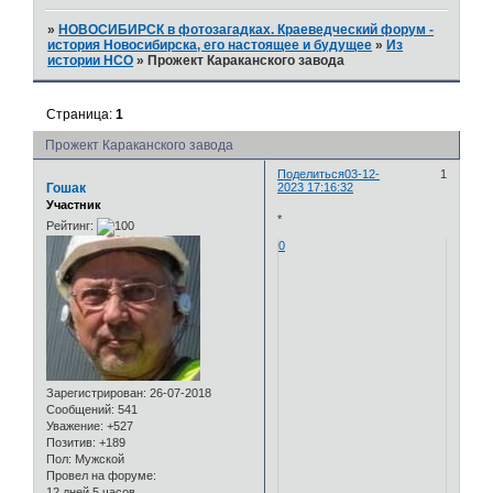
»
НОВОСИБИРСК в фотозагадках. Краеведческий форум -
история Новосибирска, его настоящее и будущее
»
Из
истории НСО
»
Прожект Караканского завода
Страница:
1
Прожект Караканского завода
Поделиться
03-12-
1
Гошак
2023 17:16:32
Участник
*
Рейтинг:
0
Зарегистрирован
: 26-07-2018
Сообщений:
541
Уважение:
+527
Позитив:
+189
Пол:
Мужской
Провел на форуме:
12 дней 5 часов