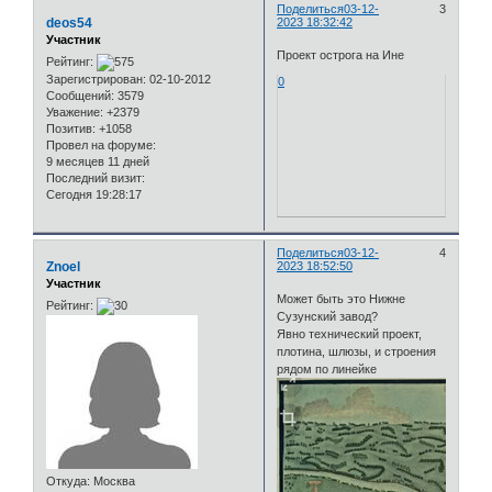
Поделиться
03-12-
3
deos54
2023 18:32:42
Участник
Проект острога на Ине
Рейтинг:
Зарегистрирован
: 02-10-2012
0
Сообщений:
3579
Уважение:
+2379
Позитив:
+1058
Провел на форуме:
9 месяцев 11 дней
Последний визит:
Сегодня 19:28:17
Поделиться
03-12-
4
Znoel
2023 18:52:50
Участник
Может быть это Нижне
Рейтинг:
Сузунский завод?
Явно технический проект,
плотина, шлюзы, и строения
рядом по линейке
Откуда:
Москва