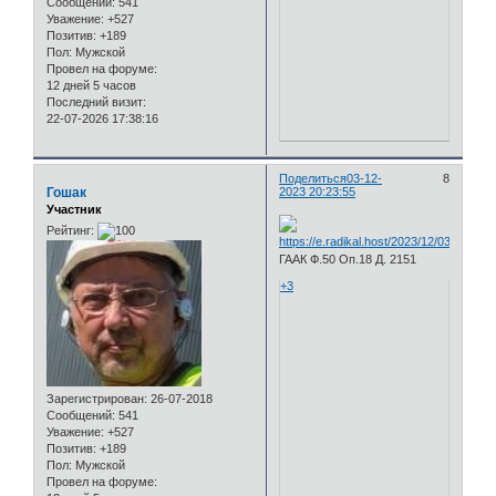
Сообщений:
541
Уважение:
+527
Позитив:
+189
Пол:
Мужской
Провел на форуме:
12 дней 5 часов
Последний визит:
22-07-2026 17:38:16
Поделиться
03-12-
8
Гошак
2023 20:23:55
Участник
Рейтинг:
ГААК Ф.50 Оп.18 Д. 2151
+3
Зарегистрирован
: 26-07-2018
Сообщений:
541
Уважение:
+527
Позитив:
+189
Пол:
Мужской
Провел на форуме: