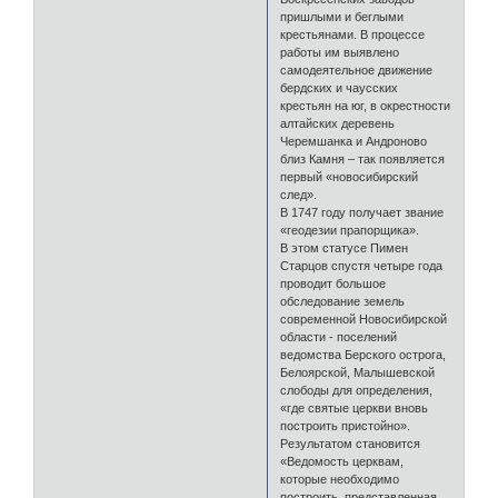
пришлыми и беглыми
крестьянами. В процессе
работы им выявлено
самодеятельное движение
бердских и чаусских
крестьян на юг, в окрестности
алтайских деревень
Черемшанка и Андроново
близ Камня – так появляется
первый «новосибирский
след».
В 1747 году получает звание
«геодезии прапорщика».
В этом статусе Пимен
Старцов спустя четыре года
проводит большое
обследование земель
современной Новосибирской
области - поселений
ведомства Берского острога,
Белоярской, Малышевской
слободы для определения,
«где святые церкви вновь
построить пристойно».
Результатом становится
«Ведомость церквам,
которые необходимо
построить, представленная