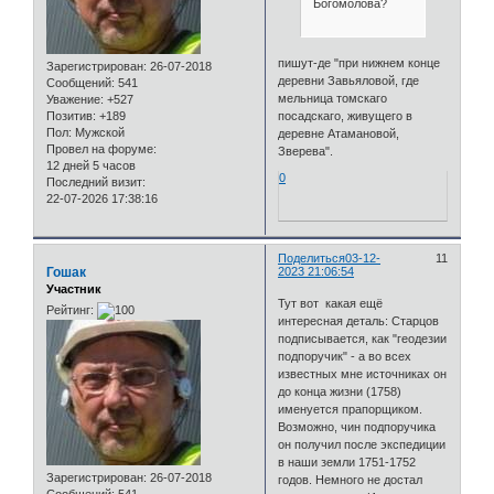
Богомолова?
пишут-де "при нижнем конце
Зарегистрирован
: 26-07-2018
деревни Завьяловой, где
Сообщений:
541
мельница томскаго
Уважение:
+527
Позитив:
+189
посадскаго, живущего в
Пол:
Мужской
деревне Атамановой,
Провел на форуме:
Зверева".
12 дней 5 часов
0
Последний визит:
22-07-2026 17:38:16
Поделиться
03-12-
11
Гошак
2023 21:06:54
Участник
Тут вот какая ещё
Рейтинг:
интересная деталь: Старцов
подписывается, как "геодезии
подпоручик" - а во всех
известных мне источниках он
до конца жизни (1758)
именуется прапорщиком.
Возможно, чин подпоручика
он получил после экспедиции
в наши земли 1751-1752
Зарегистрирован
: 26-07-2018
годов. Немного не достал
Сообщений:
541