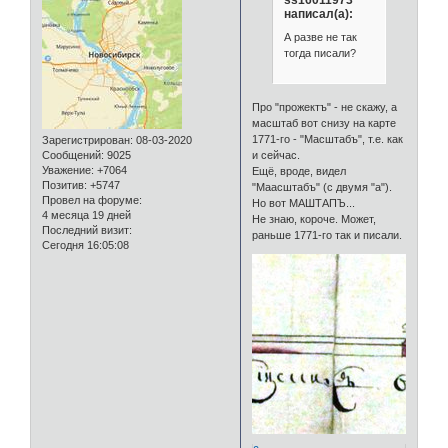
написал(а):
А разве не так
тогда писали?
Про "прожектъ" - не скажу, а
масштаб вот снизу на карте
1771-го - "Масштабъ", т.е. как
Зарегистрирован
: 08-03-2020
Сообщений:
9025
и сейчас.
Уважение:
+7064
Ещё, вроде, видел
Позитив:
+5747
"Маасштабъ" (с двумя "а").
Провел на форуме:
Но вот МАШТАПЪ...
4 месяца 19 дней
Не знаю, короче. Может,
Последний визит:
раньше 1771-го так и писали.
Сегодня 16:05:08