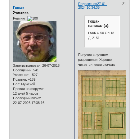
Поделиться
27-01-
21
Гошак
2024 10:34:35
Участник
Рейтинг:
Гошак
написал(а):
ГААК Ф.50 Оп.18
Д. 2151
Получил в лучшем
разрешении. Хорошо
читается, если скачать
Зарегистрирован
: 26-07-2018
Сообщений:
541
Уважение:
+527
Позитив:
+189
Пол:
Мужской
Провел на форуме:
12 дней 5 часов
Последний визит:
22-07-2026 17:38:16