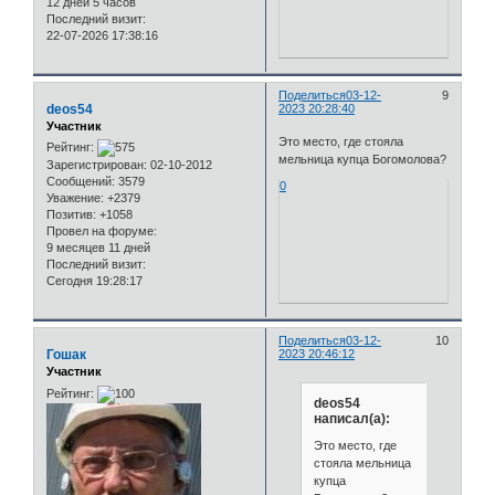
12 дней 5 часов
Последний визит:
22-07-2026 17:38:16
Поделиться
03-12-
9
deos54
2023 20:28:40
Участник
Это место, где стояла
Рейтинг:
мельница купца Богомолова?
Зарегистрирован
: 02-10-2012
Сообщений:
3579
0
Уважение:
+2379
Позитив:
+1058
Провел на форуме:
9 месяцев 11 дней
Последний визит:
Сегодня 19:28:17
Поделиться
03-12-
10
Гошак
2023 20:46:12
Участник
Рейтинг:
deos54
написал(а):
Это место, где
стояла мельница
купца