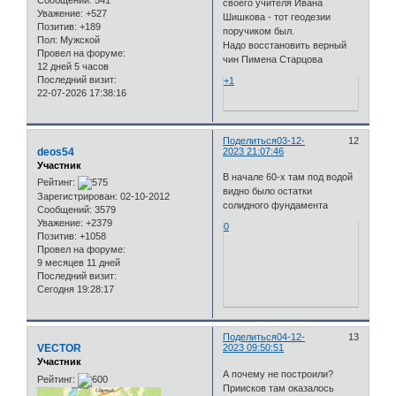
своего учителя Ивана
Уважение:
+527
Шишкова - тот геодезии
Позитив:
+189
поручиком был.
Пол:
Мужской
Надо восстановить верный
Провел на форуме:
чин Пимена Старцова
12 дней 5 часов
Последний визит:
+1
22-07-2026 17:38:16
Поделиться
03-12-
12
deos54
2023 21:07:46
Участник
В начале 60-х там под водой
Рейтинг:
видно было остатки
Зарегистрирован
: 02-10-2012
солидного фундамента
Сообщений:
3579
Уважение:
+2379
0
Позитив:
+1058
Провел на форуме:
9 месяцев 11 дней
Последний визит:
Сегодня 19:28:17
Поделиться
04-12-
13
VECTOR
2023 09:50:51
Участник
А почему не построили?
Рейтинг:
Приисков там оказалось