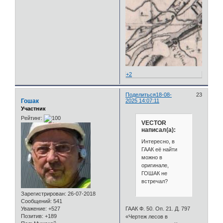
+2
Поделиться
18-08-
23
Гошак
2025 14:07:11
Участник
Рейтинг:
VECTOR
написал(а):
Интересно, в
ГААК её найти
можно в
оригинале,
ГОШАК не
встречал?
Зарегистрирован
: 26-07-2018
Сообщений:
541
ГААК Ф. 50. Оп. 21. Д. 797
Уважение:
+527
Позитив:
+189
«Чертеж лесов в