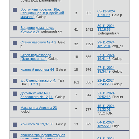
Александр Валентинович
Восточный посёлок, 18а,
05-12-2024
Станционная, 8 (Еврейский
3
392
11:01:57
Gelo p
магазин)
Gelo p
30-11-2024
Во дворе дома по ул.
41
1492
13:16:58
Урицкого 37
petrogradskiy
petrogradskiy
Станиславского № 4,2
Gelo
29-11-2024
32
1153
p
18:12:04
evg_e1
Сквер радиозавода
27-11-2024
18
856
(Электросигнал)
Gelo p
19:41:46
Gelo p
27-11-2024
Красный проспект 64
Gelo p
18
976
19:34:49
Gelo p
ул. Станиславского, 4.
Tala
22-11-2024
102
6367
Dok
[
1
2
3
]
22:43:29
Gelo p
Дргомыжского № 1,
21-11-2024
7
514
Залесского № 12,14.
Gelo p
20:52:18
Палыч
15-11-2024
Магазин на Аникина 23
7
777
21:32:01
golod
VECTOR
04-11-2024
Урицкого № 39,37,35.
Gelo p
13
629
18:55:20
Olga
Красная трансформаторная
подстанция больничного
03-11-2024