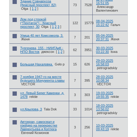
Здание Совнархоза
16:51:05
(Красный проспект, 82)
73
7528
Александр
Olga
[
1
2
]
Валентинович
Дом под строкой
08-04-2025
("Пентагон") - Красный
122
15773
15:22:42
Галыч
проспект, 30
Olga
[
1
2
3
]
Улица 40 лет Комсомола, 3.
05-04-2025
7
201
Женя
20:37:31
Женя
Тургенева, 155 - НИИГАиК -
30-03-2025
62
3951
НПО Восток
джексон
[
1
2
]
03:22:30
lswa
29-03-2025
Большая Нахаловка.
Gelo p
15
626
16:58:03
petrogradskiy
7 ноября 1947-го на месте
28-03-2025
будущего Монумента славы
7
395
10:08:34
VECTOR
VECTOR
ул. Левый Берег Каменки, д.
19-03-2025
3
303
1478
rektie
19:55:35
rektie
18-03-2025
ул.Крылова, 3
Tala Dok
33
1014
13:56:02
petrogradskiy
Автокран, самосвал и
грейдер на перекрестке
10-03-2025
3
256
Лаврентьева и Коптюга
09:43:19
rektie
Евгений Козионов