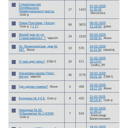
Строительство
07-03-2025
Октябрьского
17
1424
11:05:20
(Коммунального) моста.
Morozi1ka
Gelo p
Улица Портовая. (Затон)
06-03-2025
99
3870
Gelo p
[
1
2
]
21:19:52
golod
Жилой дом по ул.
03-03-2025
19
1519
Станиславского, 7
Valer54
20:56:31
Женя
Ул. Ленинградская, дом №
24-02-2025
10
576
347.
Женя
11:21:50
mladshij
21-02-2025
О чем идет речь?
ZSM-5
20
571
20:13:57
1ooiko_89
Нахаловка малая (Порт-
20-02-2025
46
3776
Артур)
Valer54
03:01:26
ZSM-5
15-02-2025
Где сделан снимок?
Женя
5
458
19:17:19
Женя
11-02-2025
Бурденко № 4,6,8.
Gelo p
8
425
20:19:47
Gelo p
20-01-2025
Народная № 65.
11:09:13
(Общежитие № 2 НЗХК)
7
543
Александр
Gelo p
Валентинович
19-01-2025