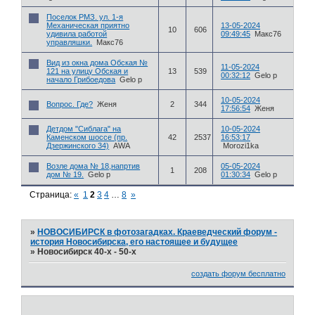
Поселок РМЗ. ул. 1-я
Механическая приятно
13-05-2024
10
606
удивила работой
09:49:45
Макс76
управляшки.
Макс76
Вид из окна дома Обская №
11-05-2024
121 на улицу Обская и
13
539
00:32:12
Gelo p
начало Грибоедова
Gelo p
10-05-2024
Вопрос. Где?
Женя
2
344
17:56:54
Женя
Детдом "Сиблага" на
10-05-2024
Каменском шоссе (пр.
42
2537
16:53:17
Дзержинского 34)
AWA
Morozi1ka
Возле дома № 18,напртив
05-05-2024
1
208
дом № 19.
Gelo p
01:30:34
Gelo p
Страница:
«
1
2
3
4
…
8
»
»
НОВОСИБИРСК в фотозагадках. Краеведческий форум -
история Новосибирска, его настоящее и будущее
»
Новосибирск 40-х - 50-х
создать форум бесплатно