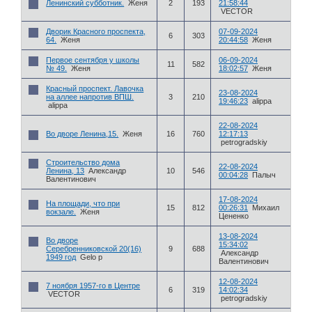
Ленинский субботник.
Женя
2
193
21:58:44
VECTOR
Дворик Красного проспекта,
07-09-2024
6
303
64.
Женя
20:44:58
Женя
Первое сентября у школы
06-09-2024
11
582
№ 49.
Женя
18:02:57
Женя
Красный проспект. Лавочка
23-08-2024
на аллее напротив ВПШ.
3
210
19:46:23
alippa
alippa
22-08-2024
Во дворе Ленина,15.
Женя
16
760
12:17:13
petrogradskiy
Строительство дома
22-08-2024
Ленина, 13
Александр
10
546
00:04:28
Палыч
Валентинович
17-08-2024
На площади, что при
15
812
00:26:31
Михаил
вокзале.
Женя
Цененко
13-08-2024
Во дворе
15:34:02
Серебренниковской 20(16)
9
688
Александр
1949 год
Gelo p
Валентинович
12-08-2024
7 ноября 1957-го в Центре
6
319
14:02:34
VECTOR
petrogradskiy