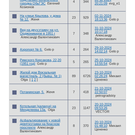
4
344
городка ОбьГЭС
Евгений
20:21:09
evg_e1
Козионов
На улице Крылова, у дома
02-11-2024
23
929
№ 12.
Женя
18:13:36
Gelo p
31-10-2024
Вид на двухэтажку на ул.
10:17:18
Орджоникидзе в 1951 г
7
348
Александр
Александр Валентинович
Валентинович
29-10-2024
Аэропорт № 6.
Gelo p
4
264
14:02:14
Gelo p
Римского Корсакова, 22,20
25-10-2024
5
265
(1951 год)
Gelo p
13:55:54
Gelo p
Жилой дом Вокзальная
23-10-2024
магистраль, 2 (бывш. № 1)
89
6726
02:26:24
Михаил
Olga
[
1
2
]
Цененко
21-10-2024
Потанинская, 5.
Женя
7
418
22:50:07
petrogradskiy
20-10-2024
Котельная (каланча) на
23
1147
09:53:26
Менделеева 13а.
Olga
VECTOR
Асфальтирование у новой
20-10-2024
девятиэтажки на Красном
8
370
01:48:10
Михаил
проспекте
Александр
Цененко
Валентинович