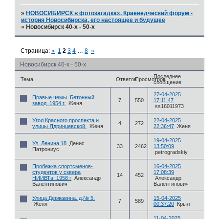
»
НОВОСИБИРСК в фотозагадках. Краеведческий форум -
история Новосибирска, его настоящее и будущее
»
Новосибирск 40-х - 50-х
Страница:
«
1
2
3
4
…
8
»
Новосибирск 40-х - 50-х
Последнее
Тема
Ответов
Просмотров
сообщение
27-04-2025
Правые чемы. Бетонный
7
550
17:11:47
завод. 1954 г.
Женя
ss16011973
Угол Красного проспекта и
22-04-2025
4
272
улицы Ядринцевской.
Женя
22:36:47
Женя
19-04-2025
Ул. Ленина 18
Денис
33
2462
13:50:09
Патрониус
petrogradskiy
Пробежка спортсменов-
16-04-2025
студентов у сквера
17:08:39
14
452
НИИВТа. 1958 г
Александр
Александр
Валентинович
Валентинович
Улица Державина, д.№ 5.
15-04-2025
7
589
Женя
00:37:20
Крыл
11-04-2025