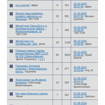
18-10-2024
кто и когда?
alippa
6
321
00:57:46
alippa
Жилые дома карбидно-
11-10-2024
газового завода на ул.
20
951
06:07:50
Михаил
Воинская
VECTOR
Цененко
Жилой дом Томской ж.д. в
10-10-2024
Кагановическом районе -
7
396
19:38:04
Железнодорожная, 3а
VECTOR
VECTOR
Жилой дом (ул.
06-10-2024
20
1138
Октябрьская, 16а)
golod
22:09:58
alippa
Пленные немцы (лагерь
05-10-2024
военнопленных МВД СССР
65
9025
20:58:20
Юрий
№ 199 г.Новосибирска)
Шилов
Денис Патрониус
[
1
2
]
Панорама. Будущая
30-09-2024
развязка у Димитровского
11
677
10:53:08
evg_e1
моста.
Ощепков
22-09-2024
Транспарант на ДК имени
20:01:37
Калинина
Александр
14
583
Александр
Валентинович
Валентинович
На улице большого города.
07-09-2024
7
397
Женя
22:01:21
Dashura
07-09-2024