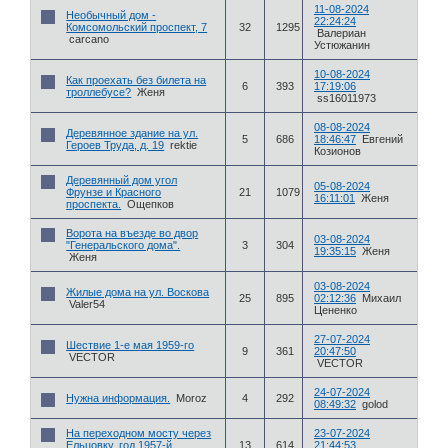
11-08-2024
Необычный дом -
22:24:24
Комсомольский проспект, 7
32
1295
Валериан
carcano
Устюжанин
10-08-2024
Как проехать без билета на
6
393
17:19:06
троллебусе?
Женя
ss16011973
08-08-2024
Деревянное здание на ул.
5
686
18:46:47
Евгений
Героев Труда, д. 19
rektie
Козионов
Деревянный дом угол
05-08-2024
Фрунзе и Красного
21
1079
16:11:01
Женя
проспекта.
Ощепков
Ворота на въезде во двор
03-08-2024
"Генеральского дома".
3
304
19:35:15
Женя
Женя
03-08-2024
Жилые дома на ул. Воскова
25
895
02:12:36
Михаил
Valer54
Цененко
27-07-2024
Шествие 1-е мая 1959-го
9
361
20:47:50
VECTOR
VECTOR
24-07-2024
Нужна информация.
Moroz
4
292
08:49:32
golod
На переходном мосту через
23-07-2024
Ельцовку, год 1957-й
13
614
21:44:53