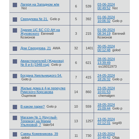
Лагеря на Западном ж/м
03-06-2024
6
539
Nst
00:49:52
Nst
01-06-2024
Свердлова № 21.
Gelo p
5
392
10:06:32
Gelo p
Здание ЦС БС СО АН на
01-06-2024
Жуковского
Евгений
3
215
08:34:19
Евгений
Козионов
Козионов
30-05-2024
Дом Свердлова, 21
AWA
32
1401
00:12:48
golod
28-05-2024
Авиастроителей (Жданова)
6
621
13:39:49
№ 8 и 6 (1948 год)
Gelo p
ss16011973
Богдана Хмельницкого 54.
24-05-2024
7
415
Gelo p
18:26:32
Gelo p
Жилые дома в 4-м переулке
23-05-2024
Римского-Корсакова
14
860
10:01:53
Ощепков
chemalgen
18-05-2024
В каком парке?
Gelo p
10
559
15:09:44
Gelo p
Магазин № 1 (Круглый-
13-05-2024
Теремок) на Марии
13
1257
22:12:31
seg49
Ульяновой, 7
Valer54
Саввы Кожевникова, 39
13-05-2024
11
730
golod
10:49:42
Olga