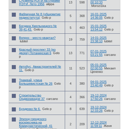
Студенты НЭТИ на стройке
13
598
00:10:33
НЭТИ. Лето 1956
alippa
Morozi1ka
Фабричная № 8 (общежитие
16-01-2025
5
368
пединститута)
Gelo p
14:36:05
Gelo p
Богдана Хмельницкого №
15-01-2025
5
463
39,41,43.
Gelo p
13:54:12
Gelo p
Вопрос - место квартал?
14-01-2025
19
759
lubitel
23:38:10
lubitel
Красный проспект 33 (во
07-01-2025
дворе) Потанинская 6
Gelo
13
771
03:21:55
carcano
p
05-01-2025
Автобус, Авиастроителей №
11
523
02:00:55
Михаил
11.
Gelo p
Цененко
Трамвай, улица
04-01-2025
Большевистская № 26
Gelo
4
380
23:40:49
Gelo p
p
Строительство
19-12-2024
4
366
Орджоникидзе 37
carcano
17:50:26
carcano
19-12-2024
Бурденко № 6.
Gelo p
8
639
12:33:26
Gelo p
Эпизод городского
воскресника на
12-12-2024
2
209
Коммунистической, 41
11:59:11
Женя