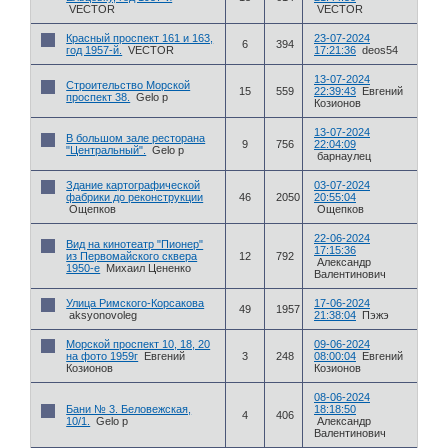
VECTOR
VECTOR
Красный проспект 161 и 163,
23-07-2024
6
394
год 1957-й.
VECTOR
17:21:36
deos54
13-07-2024
Строительство Морской
15
559
22:39:43
Евгений
проспект 38.
Gelo p
Козионов
13-07-2024
В большом зале ресторана
9
756
22:04:09
"Центральный".
Gelo p
барнаулец
Здание картографической
03-07-2024
фабрики до реконструкции
46
2050
20:55:04
Ощепков
Ощепков
22-06-2024
Вид на кинотеатр "Пионер"
17:15:36
из Первомайского сквера
12
792
Александр
1950-е
Михаил Цененко
Валентинович
Улица Римского-Корсакова
17-06-2024
49
1957
aksyonovoleg
21:38:04
Пэжэ
Морской проспект 10, 18, 20
09-06-2024
на фото 1959г
Евгений
3
248
08:00:04
Евгений
Козионов
Козионов
08-06-2024
Бани № 3. Беловежская,
18:18:50
4
406
10/1.
Gelo p
Александр
Валентинович