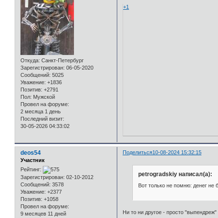
+1
Откуда:
Санкт-Петербург
Зарегистрирован
: 06-05-2020
Сообщений:
5025
Уважение:
+1836
Позитив:
+2791
Пол:
Мужской
Провел на форуме:
2 месяца 1 день
Последний визит:
30-05-2026 04:33:02
deos54
Поделиться
10-08-2024 15:32:15
Участник
Рейтинг:
petrogradskiy написал(а):
Зарегистрирован
: 02-10-2012
Сообщений:
3578
Вот только не помню: денег не 
Уважение:
+2377
Позитив:
+1058
Провел на форуме:
Ни то ни другое - просто "выпендреж
9 месяцев 11 дней