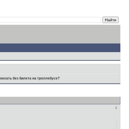
роехать без билета на троллебусе?
1