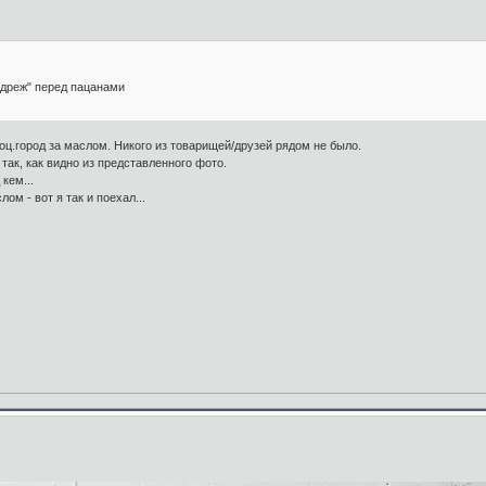
ндреж" перед пацанами
соц.город за маслом. Никого из товарищей/друзей рядом не было.
так, как видно из представленного фото.
кем...
м - вот я так и поехал...