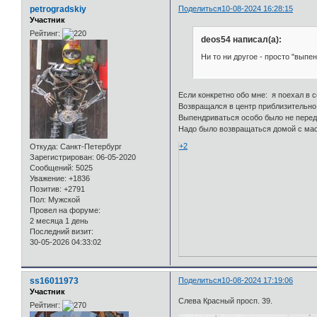
petrogradskiy
Поделиться
10-08-2024 16:28:15
Участник
Рейтинг:
deos54 написал(а):
Ни то ни другое - просто "выпе
Если конкретно обо мне: я поехал в 
Возвращался в центр приблизительно 
Выпендриваться особо было не перед 
Надо было возвращаться домой с масло
+2
Откуда:
Санкт-Петербург
Зарегистрирован
: 06-05-2020
Сообщений:
5025
Уважение:
+1836
Позитив:
+2791
Пол:
Мужской
Провел на форуме:
2 месяца 1 день
Последний визит:
30-05-2026 04:33:02
ss16011973
Поделиться
10-08-2024 17:19:06
Участник
Слева Красный просп. 39.
Рейтинг: