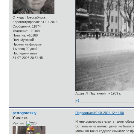
Откуда:
Новосибирск
Зарегистрирован
: 31-01-2016
Сообщений:
11874
Уважение:
+10164
Позитив:
+10168
Пол:
Мужской
Провел на форуме:
1 месяц 29 дней
Последний визит:
31-07-2026 20:54:45
Архив Л. Пауткиной. ~ 1959 г.
+9
petrogradskiy
Поделиться
10-08-2024 12:44:50
Участник
И мне доводилось ездить таким образо
Рейтинг:
Вот только не помню: денег не было, 
Милиция таких ездунов снимала "с пр