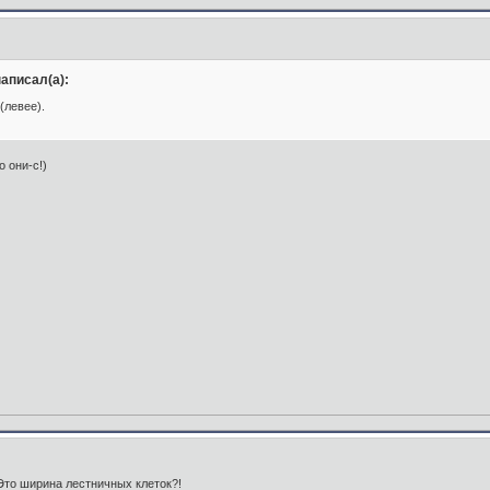
аписал(а):
(левее).
 они-с!)
Это ширина лестничных клеток?!