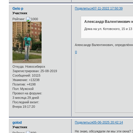
Gelo p
Поделиться
07-11-2022 17:50:39
Участник
Рейтинг:
Александр Валентинович н
Дома на ул. Котовского, 15 и 13 
Александр Валентинович, определённо
0
Откуда:
Новосибирск
Зарегистрирован
: 25-08-2019
Сообщений:
10115
Уважение:
+13238
Позитив:
+4198
Пол:
Мужской
Провел на форуме:
3 месяца 29 дней
Последний визит:
Вчера 19:17:20
golod
Поделиться
05-06-2025 20:42:14
Участник
Не знаю, обсуждали ли мы эти окна? 
Рейтинг: