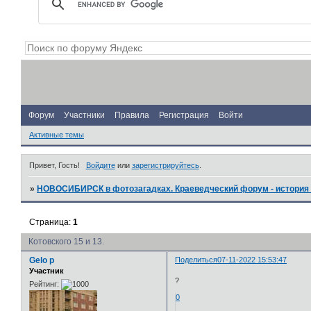
Форум
Участники
Правила
Регистрация
Войти
Активные темы
Привет, Гость!
Войдите
или
зарегистрируйтесь
.
»
НОВОСИБИРСК в фотозагадках. Краеведческий форум - история 
Страница:
1
Котовского 15 и 13.
Gelo p
Поделиться
07-11-2022 15:53:47
Участник
?
Рейтинг:
0