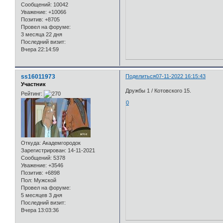
Сообщений:
10042
Уважение:
+10066
Позитив:
+8705
Провел на форуме:
3 месяца 22 дня
Последний визит:
Вчера 22:14:59
ss16011973
Поделиться
07-11-2022 16:15:43
Участник
Дружбы 1 / Котовского 15.
Рейтинг:
0
Откуда:
Академгородок
Зарегистрирован
: 14-11-2021
Сообщений:
5378
Уважение:
+3546
Позитив:
+6898
Пол:
Мужской
Провел на форуме:
5 месяцев 3 дня
Последний визит:
Вчера 13:03:36