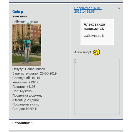
Поделиться
16-01-
6
Gelo p
2025 14:36:05
Участник
Рейтинг:
Алексzандр
написал(а):
Фабричная, 8
Александр!
0
Откуда:
Новосибирск
Зарегистрирован
: 25-08-2019
Сообщений:
10115
Уважение:
+13238
Позитив:
+4198
Пол:
Мужской
Провел на форуме:
3 месяца 29 дней
Последний визит:
Сегодня 10:49:11
Страница:
1