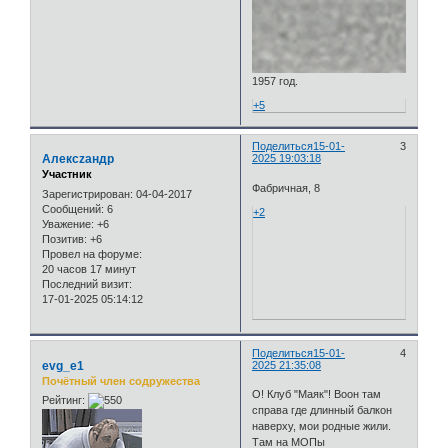
1957 год.
+5
Поделиться
15-01-
3
Алексzандр
2025 19:03:18
Участник
Фабричная, 8
Зарегистрирован
: 04-04-2017
Сообщений:
6
+2
Уважение:
+6
Позитив:
+6
Провел на форуме:
20 часов 17 минут
Последний визит:
17-01-2025 05:14:12
Поделиться
15-01-
4
evg_e1
2025 21:35:08
Почётный член содружества
О! Клуб "Маяк"! Воон там
Рейтинг:
справа где длинный балкон
наверху, мои родные жили.
Там на МОПы