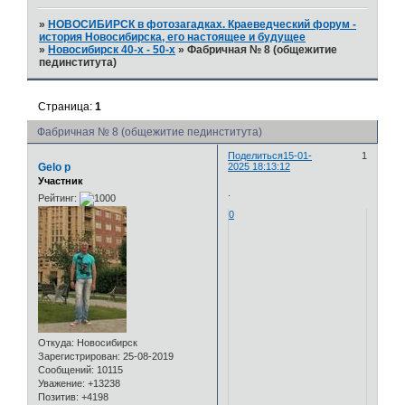
»
НОВОСИБИРСК в фотозагадках. Краеведческий форум -
история Новосибирска, его настоящее и будущее
»
Новосибирск 40-х - 50-х
»
Фабричная № 8 (общежитие
пединститута)
Страница:
1
Фабричная № 8 (общежитие пединститута)
Поделиться
15-01-
1
Gelo p
2025 18:13:12
Участник
.
Рейтинг:
0
Откуда:
Новосибирск
Зарегистрирован
: 25-08-2019
Сообщений:
10115
Уважение:
+13238
Позитив:
+4198