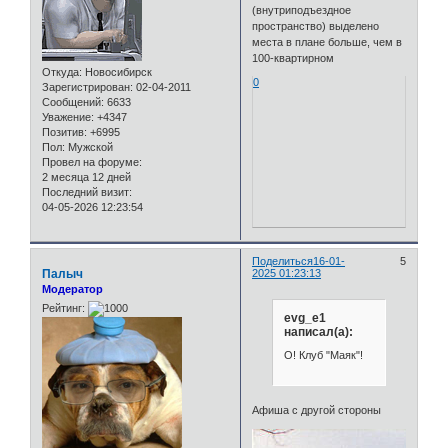
(внутриподъездное
пространство) выделено
места в плане больше, чем в
100-квартирном
Откуда:
Новосибирск
0
Зарегистрирован
: 02-04-2011
Сообщений:
6633
Уважение:
+4347
Позитив:
+6995
Пол:
Мужской
Провел на форуме:
2 месяца 12 дней
Последний визит:
04-05-2026 12:23:54
Поделиться
16-01-
5
Палыч
2025 01:23:13
Модератор
Рейтинг:
evg_e1
написал(а):
О! Клуб "Маяк"!
Афиша с другой стороны