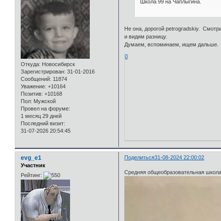
Школа 99 на Чаплыгина.
Не она, дорогой petrogradskiy. Смот
и видим разницу.
Думаем, вспоминаем, ищем дальше.
0
Откуда:
Новосибирск
Зарегистрирован
: 31-01-2016
Сообщений:
11874
Уважение:
+10164
Позитив:
+10168
Пол:
Мужской
Провел на форуме:
1 месяц 29 дней
Последний визит:
31-07-2026 20:54:45
evg_e1
Поделиться
31-08-2024 22:00:02
Участник
Средняя общеобразовательная школа 
Рейтинг: