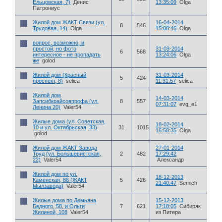
Ельцовская, 7)
Денис
13:35:09
Olga
Патрониус
Жилой дом ЖАКТ Связи (ул.
16-04-2014
8
546
Трудовая, 14)
Olga
15:08:46
Olga
вопрос, возможно, и
простой, но фото
31-03-2014
6
568
интересное - не пропадать
13:24:06
Olga
же
golod
Жилой дом (Красный
31-03-2014
5
424
проспект, 8)
selica
11:31:57
selica
Жилой дом
14-03-2014
Запсибкрайсовпрофа (ул.
8
557
07:31:07
evg_e1
Ленина 20)
Valer54
Жилые дома (ул. Советская,
18-02-2014
10 и ул. Октябрьская, 33)
31
1015
16:58:35
Olga
golod
Жилой дом ЖАКТ Завода
27-01-2014
Труд (ул. Большевистская,
2
482
17:29:42
22)
Valer54
Александр
Жилой дом по ул.
18-12-2013
Каменская, 86 (ЖАКТ
5
426
21:40:47
Semich
Мылзавода)
Valer54
Жилые дома по Демьяна
15-12-2013
Бедного, 58, и Ольги
7
621
17:18:05
Сибиряк
Жилиной, 108
Valer54
из Питера