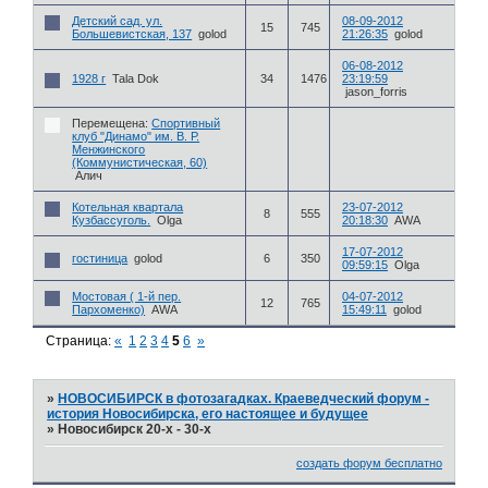
Детский сад. ул.
08-09-2012
15
745
Большевистская, 137
golod
21:26:35
golod
06-08-2012
1928 г
Tala Dok
34
1476
23:19:59
jason_forris
Перемещена:
Спортивный
клуб "Динамо" им. В. Р.
Менжинского
(Коммунистическая, 60)
Алич
Котельная квартала
23-07-2012
8
555
Кузбассуголь.
Olga
20:18:30
AWA
17-07-2012
гостиница
golod
6
350
09:59:15
Olga
Мостовая ( 1-й пер.
04-07-2012
12
765
Пархоменко)
AWA
15:49:11
golod
Страница:
«
1
2
3
4
5
6
»
»
НОВОСИБИРСК в фотозагадках. Краеведческий форум -
история Новосибирска, его настоящее и будущее
»
Новосибирск 20-х - 30-х
создать форум бесплатно