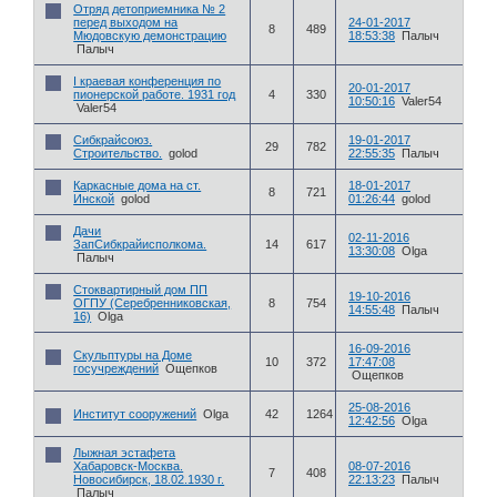
Отряд детоприемника № 2
перед выходом на
24-01-2017
8
489
Мюдовскую демонстрацию
18:53:38
Палыч
Палыч
I краевая конференция по
20-01-2017
пионерской работе. 1931 год
4
330
10:50:16
Valer54
Valer54
Сибкрайсоюз.
19-01-2017
29
782
Строительство.
golod
22:55:35
Палыч
Каркасные дома на ст.
18-01-2017
8
721
Инской
golod
01:26:44
golod
Дачи
02-11-2016
ЗапСибкрайисполкома.
14
617
13:30:08
Olga
Палыч
Стоквартирный дом ПП
19-10-2016
ОГПУ (Серебренниковская,
8
754
14:55:48
Палыч
16)
Olga
16-09-2016
Скульптуры на Доме
10
372
17:47:08
госучреждений
Ощепков
Ощепков
25-08-2016
Институт сооружений
Olga
42
1264
12:42:56
Olga
Лыжная эстафета
Хабаровск-Москва.
08-07-2016
7
408
Новосибирск, 18.02.1930 г.
22:13:23
Палыч
Палыч