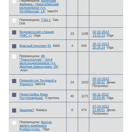
Перемещена:
Молочная
фабрика - Новосибирский
молкомбинат (ул.
Октябрьская, 13)
Valer54
Перемещена:
ТЭЦ-1
Tala
Dok
Водонасосная станция
02-02-2013
23
1198
(НФС-1)
Olga
13:31:13
Olga
29-12-2012
Красный проспект,42
AWA
4
640
20:26:14
Olga
Перемещена:
ДК
"Транспортник" - Клуб
железнодорожников (ул.
Дмитрия Шамшурина, 39)
Алич
03-12-2012
Перекрёсток Трудовой и
24
1010
20:46:52
Денис
Урицкого
Valer54
Патрониус
Перестройка Дома
06-11-2012
40
1271
Госучреждений.
Стрелокъ
20:53:45
Olga
07-10-2012
башенки?
Natalya
8
474
21:48:01
Денис
Патрониус
Перемещена:
Фонтан
жилого комбината
Кузбассуголь.
Olga