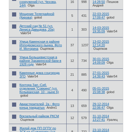
сооружений (ул. Чехова,
16
998
14:28:50
Пешков
144)
Olga
Андрей
Мощение Телеграфной
22-03-2015
5
431
(Кирова)
golod
17:09:47
golod
Детский сад № 51 (ул.
14-03-2015
Дениса Давыдова, 20а)
1
303
19:35:09
Valer54
Valer54
Улица Каменская в районе
13-02-2015
Ипподромского рынка. Фото
37
1237
12:14:20
И. Моторина
Ощепков
Ощепков
Улица Большевистская в
30-01-2015
районе Закаменской бани в
12
734
14:09:09
Olga
1928 году
Valer54
Каменные дома соцгорода
27-01-2015
21
885
ЗГО
Valer54
14:39:43
Valer54
Контора Зап.-Сиб.
отделения "Совкино" (ул.
05-01-2015
4
490
Колыванская, 10 - ныне 6)
15:08:38
golod
golod
Авиастроителей, 2а - Фото
29-12-2014
13
659
конца тридцатых
Andre1
22:06:47
Olga
Вокзальный райком РКСМ
31-10-2014
12
579
Ощепков
13:27:41
Уралец
Жилой дом ПП ОГПУ по
23-10-2014
ЗСК на 42 квартиры (ул.
8
722