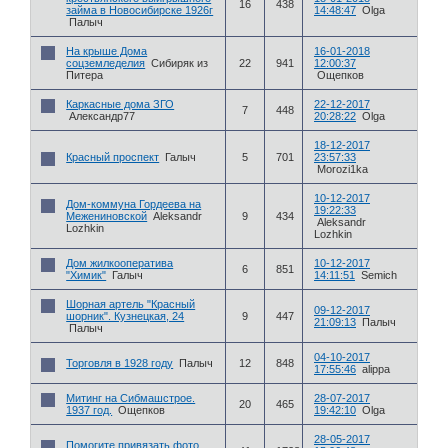
16
438
займа в Новосибирске 1926г
14:48:47
Olga
Палыч
На крыше Дома
16-01-2018
соцземледелия
Сибиряк из
22
941
12:00:37
Питера
Ощепков
Каркасные дома ЗГО
22-12-2017
7
448
Александр77
20:28:22
Olga
18-12-2017
Красный проспект
Галыч
5
701
23:57:33
Morozi1ka
10-12-2017
Дом-коммуна Гордеева на
19:22:33
Межениновской
Aleksandr
9
434
Aleksandr
Lozhkin
Lozhkin
Дом жилкооператива
10-12-2017
6
851
"Химик"
Галыч
14:11:51
Semich
Шорная артель "Красный
09-12-2017
шорник". Кузнецкая, 24
9
447
21:09:13
Палыч
Палыч
04-10-2017
Торговля в 1928 году
Палыч
12
848
17:55:46
alippa
Митинг на Сибмашстрое.
28-07-2017
20
465
1937 год.
Ощепков
19:42:10
Olga
28-05-2017
Помогите привязать фото