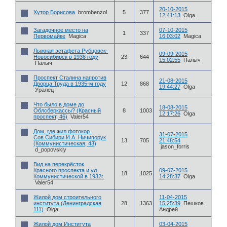
20-10-2015
Хутор Борисова
brombenzol
5
377
12:41:13
Olga
Загадочное место на
07-10-2015
1
337
Первомайке
Magica
16:03:02
Magica
Лыжная эстафета Рубцовск-
09-09-2015
Новосибирск в 1936 году
23
644
15:02:55
Палыч
Палыч
Проспект Сталина напротив
21-08-2015
Дворца Труда в 1935-м году
12
868
19:44:27
Olga
Уралец
Что было в доме до
18-08-2015
Облсберкассы? (Красный
8
1003
12:17:26
Olga
проспект, 46)
Valer54
Дом, где жил фотокор.
31-07-2015
Сов.Сибири И.А. Ничипорук
13
705
21:48:54
(Коммунистическая, 43)
jason_forris
d_popovskiy
Вид на перекрёсток
Красного проспекта и ул.
09-07-2015
18
1025
Коммунистической в 1932г.
14:28:37
Olga
Valer54
Жилой дом строительного
11-04-2015
института (Ленинградская
28
1363
15:25:39
Пешков
111)
Olga
Андрей
Жилой дом Института
03-04-2015