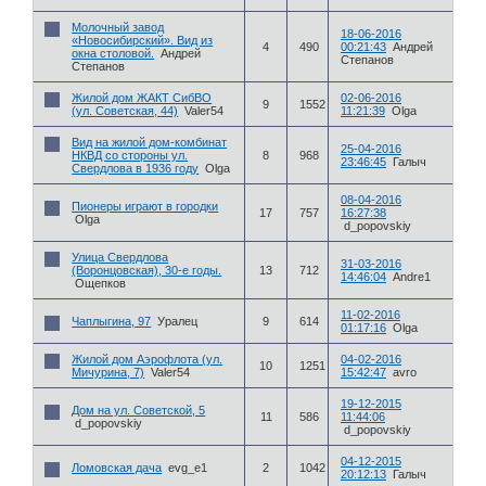
Молочный завод
18-06-2016
«Новосибирский». Вид из
4
490
00:21:43
Андрей
окна столовой.
Андрей
Степанов
Степанов
Жилой дом ЖАКТ СибВО
02-06-2016
9
1552
(ул. Советская, 44)
Valer54
11:21:39
Olga
Вид на жилой дом-комбинат
25-04-2016
НКВД со стороны ул.
8
968
23:46:45
Галыч
Свердлова в 1936 году
Olga
08-04-2016
Пионеры играют в городки
17
757
16:27:38
Olga
d_popovskiy
Улица Свердлова
31-03-2016
(Воронцовская), 30-е годы.
13
712
14:46:04
Andre1
Ощепков
11-02-2016
Чаплыгина, 97
Уралец
9
614
01:17:16
Olga
Жилой дом Аэрофлота (ул.
04-02-2016
10
1251
Мичурина, 7)
Valer54
15:42:47
avro
19-12-2015
Дом на ул. Советской, 5
11
586
11:44:06
d_popovskiy
d_popovskiy
04-12-2015
Ломовская дача
evg_e1
2
1042
20:12:13
Галыч