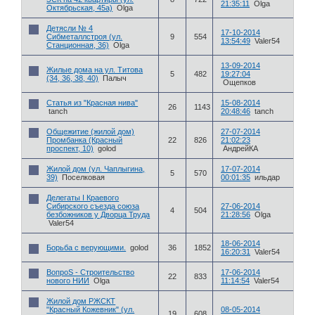
21:35:11
Olga
Октябрьская, 45а)
Olga
Детясли № 4
17-10-2014
Сибметаллстроя (ул.
9
554
13:54:49
Valer54
Станционная, 36)
Olga
13-09-2014
Жилые дома на ул. Титова
5
482
19:27:04
(34, 36, 38, 40)
Палыч
Ощепков
Статья из "Красная нива"
15-08-2014
26
1143
tanch
20:48:46
tanch
Общежитие (жилой дом)
27-07-2014
Промбанка (Красный
22
826
21:02:23
проспект, 10)
golod
АндрейКА
Жилой дом (ул. Чаплыгина,
17-07-2014
5
570
39)
Поселковая
00:01:35
ильдар
Делегаты I Краевого
Сибирского съезда союза
27-06-2014
4
504
безбожников у Дворца Труда
21:28:56
Olga
Valer54
18-06-2014
Борьба с верующими.
golod
36
1852
16:20:31
Valer54
ВопроS - Строительство
17-06-2014
22
833
нового НИИ
Olga
11:14:54
Valer54
Жилой дом РЖСКТ
"Красный Кожевник" (ул.
08-05-2014
19
608