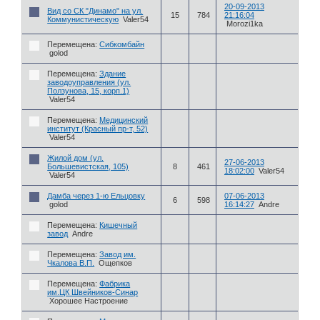
20-09-2013
Вид со СК "Динамо" на ул.
15
784
21:16:04
Коммунистическую
Valer54
Morozi1ka
Перемещена:
Сибкомбайн
golod
Перемещена:
Здание
заводоуправления (ул.
Ползунова, 15, корп.1)
Valer54
Перемещена:
Медицинский
институт (Красный пр-т, 52)
Valer54
Жилой дом (ул.
27-06-2013
Большевистская, 105)
8
461
18:02:00
Valer54
Valer54
Дамба через 1-ю Ельцовку
07-06-2013
6
598
golod
16:14:27
Andre
Перемещена:
Кишечный
завод
Andre
Перемещена:
Завод им.
Чкалова В.П.
Ощепков
Перемещена:
Фабрика
им.ЦК Швейников-Синар
Хорошее Настроение