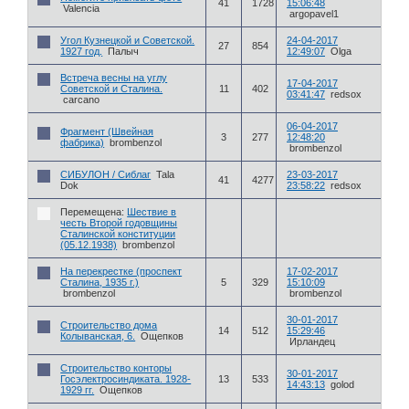
41
1728
15:06:48
Valencia
argopavel1
Угол Кузнецкой и Советской.
24-04-2017
27
854
1927 год.
Палыч
12:49:07
Olga
Встреча весны на углу
17-04-2017
Советской и Сталина.
11
402
03:41:47
redsox
carcano
06-04-2017
Фрагмент (Швейная
3
277
12:48:20
фабрика)
brombenzol
brombenzol
СИБУЛОН / Сиблаг
Tala
23-03-2017
41
4277
Dok
23:58:22
redsox
Перемещена:
Шествие в
честь Второй годовщины
Сталинской конституции
(05.12.1938)
brombenzol
На перекрестке (проспект
17-02-2017
Сталина, 1935 г.)
5
329
15:10:09
brombenzol
brombenzol
30-01-2017
Строительство дома
14
512
15:29:46
Колыванская, 6.
Ощепков
Ирландец
Строительство конторы
30-01-2017
Госэлектросиндиката. 1928-
13
533
14:43:13
golod
1929 гг.
Ощепков