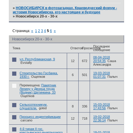
»
НОВОСИБИРСК в фотозагадках. Краеведческий форум -
история Новосибирска, его настоящее и будущее
»
Новосибирск 20-х - 30-х
Страница:
«
1
2
3
4
5
6
»
Новосибирск 20-х - 30-х
Последнее
Тема
Ответов
Просмотров
сообщение
08-04-2018
ул. Республиканская, 9
12
672
20:54:35
Саша
Evstafiy
Александра
Строительство Госбанка.
19-03-2018
6
501
1930 г.
Ощепков
01:07:31
Палыч
Перемещена:
Памятник
Ленину у Дворца труда
(Водник) Щетинкина, 33
Ощепков
Сельхозтехникум,
15-03-2018
8
336
слушатели.
golod
17:43:56
Палыч
Прооцесс индентификации
19-02-2018
12
718
carcano
22:36:14
Палыч
4-й тираж II гос.
крестьянского выигрышного
18-01-2018