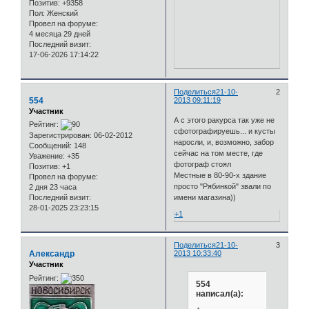
Позитив:
+9358
Пол:
Женский
Провел на форуме:
4 месяца 29 дней
Последний визит:
17-06-2026 17:14:22
Поделиться
21-10-
2
554
2013 09:11:19
Участник
А с этого ракурса так уже не
Рейтинг:
сфотографируешь... и кусты
Зарегистрирован
: 06-02-2012
наросли, и, возможно, забор
Сообщений:
148
сейчас на том месте, где
Уважение:
+35
фотограф стоял
Позитив:
+1
Местные в 80-90-х здание
Провел на форуме:
просто "Рябинкой" звали по
2 дня 23 часа
Последний визит:
имени магазина))
28-01-2025 23:23:15
+1
Поделиться
21-10-
3
Александр
2013 10:33:40
Участник
Рейтинг:
554
написал(а):