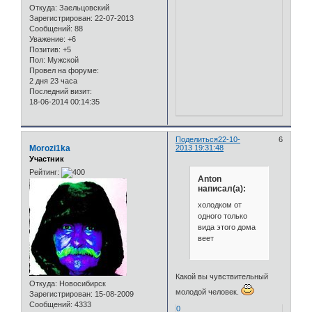
Откуда:
Заельцовский
Зарегистрирован
: 22-07-2013
Сообщений:
88
Уважение:
+6
Позитив:
+5
Пол:
Мужской
Провел на форуме:
2 дня 23 часа
Последний визит:
18-06-2014 00:14:35
Поделиться
22-10-
6
Morozi1ka
2013 19:31:48
Участник
Рейтинг:
Anton
написал(а):
холодком от
одного только
вида этого дома
веет
Какой вы чувствительный
Откуда:
Новосибирск
молодой человек.
Зарегистрирован
: 15-08-2009
Сообщений:
4333
0