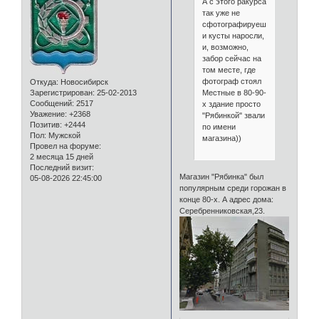
А с этого ракурса
так уже не
сфотографируешь...
и кусты наросли,
и, возможно,
забор сейчас на
том месте, где
фотограф стоял
Откуда:
Новосибирск
Местные в 80-90-
Зарегистрирован
: 25-02-2013
Сообщений:
2517
х здание просто
Уважение:
+2368
"Рябинкой" звали
Позитив:
+2444
по имени
Пол:
Мужской
магазина))
Провел на форуме:
2 месяца 15 дней
Последний визит:
Магазин "Рябинка" был
05-08-2026 22:45:00
популярным среди горожан в
конце 80-х. А адрес дома:
Серебренниковская,23.