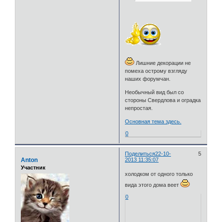
Лишние декорации не
помеха острому взгляду
наших форумчан.
Необычный вид был со
стороны Свердлова и оградка
непростая.
Основная тема здесь.
0
Поделиться
22-10-
5
Anton
2013 11:35:07
Участник
холодком от одного только
вида этого дома веет
0