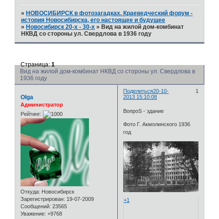
»
НОВОСИБИРСК в фотозагадках. Краеведческий форум -
история Новосибирска, его настоящее и будущее
»
Новосибирск 20-х - 30-х
»
Вид на жилой дом-комбинат
НКВД со стороны ул. Свердлова в 1936 году
Страница:
1
Вид на жилой дом-комбинат НКВД со стороны ул. Свердлова в
1936 году
Поделиться
20-10-
1
Olga
2013 15:10:08
Администратор
ВопроS - здание
Рейтинг:
Фото Г. Акмолинского 1936
год
Откуда:
Новосибирск
Зарегистрирован
: 19-07-2009
+1
Сообщений:
23565
Уважение:
+9768