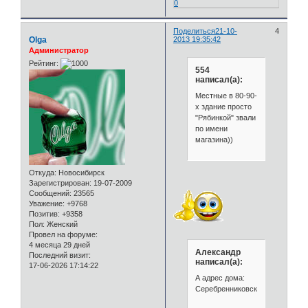
0
Поделиться
21-10-
4
Olga
2013 19:35:42
Администратор
Рейтинг:
554
написал(а):
Местные в 80-90-
х здание просто
"Рябинкой" звали
по имени
магазина))
Откуда:
Новосибирск
Зарегистрирован
: 19-07-2009
Сообщений:
23565
Уважение:
+9768
Позитив:
+9358
Пол:
Женский
Провел на форуме:
4 месяца 29 дней
Александр
Последний визит:
написал(а):
17-06-2026 17:14:22
А адрес дома:
Серебренниковская,23.