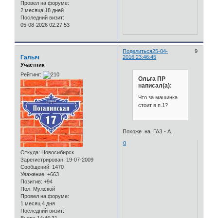
Провел на форуме:
2 месяца 18 дней
Последний визит:
05-08-2026 02:27:53
Поделиться
25-04-
9
Галыч
2016 23:46:45
Участник
Рейтинг:
Ольга ПР
написал(а):
Что за машинка
стоит в п.1?
Похоже на ГАЗ - А.
0
Откуда:
Новосибирск
Зарегистрирован
: 19-07-2009
Сообщений:
1470
Уважение:
+663
Позитив:
+94
Пол:
Мужской
Провел на форуме:
1 месяц 4 дня
Последний визит:
Вчера 14:46:31