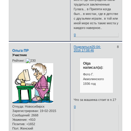
трудиться заключенные
Гулага... в Припяти когда
был... в местах, где в детстве
с друзьями играли.. в той или
иной мере есть такие места у
каждого наверное..
0
Поделиться
25-04-
8
Ольга ПР
2016 17:08:46
Участник
Рейтинг:
Olga
написал(а):
Фото Г.
Акмолинского
1936 год
Что за машинка стоит в п.1?
Откуда:
Новосибирск
0
Зарегистрирован
: 19-02-2015
Сообщений:
2668
Уважение:
+910
Позитив:
+1652
Пол:
Женский