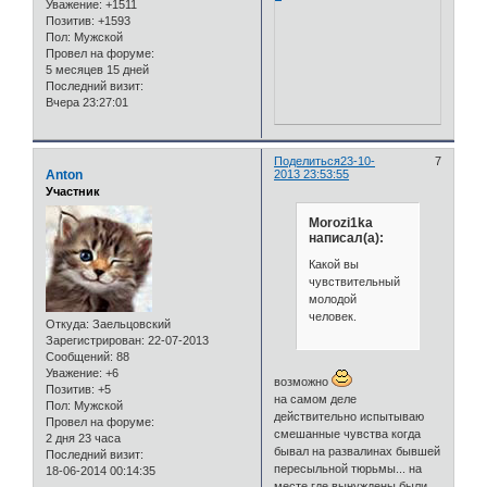
Уважение:
+1511
Позитив:
+1593
Пол:
Мужской
Провел на форуме:
5 месяцев 15 дней
Последний визит:
Вчера 23:27:01
Поделиться
23-10-
7
Anton
2013 23:53:55
Участник
Morozi1ka
написал(а):
Какой вы
чувствительный
молодой
человек.
Откуда:
Заельцовский
Зарегистрирован
: 22-07-2013
Сообщений:
88
Уважение:
+6
возможно
Позитив:
+5
на самом деле
Пол:
Мужской
действительно испытываю
Провел на форуме:
смешанные чувства когда
2 дня 23 часа
бывал на развалинах бывшей
Последний визит:
пересыльной тюрьмы... на
18-06-2014 00:14:35
месте где вынуждены были