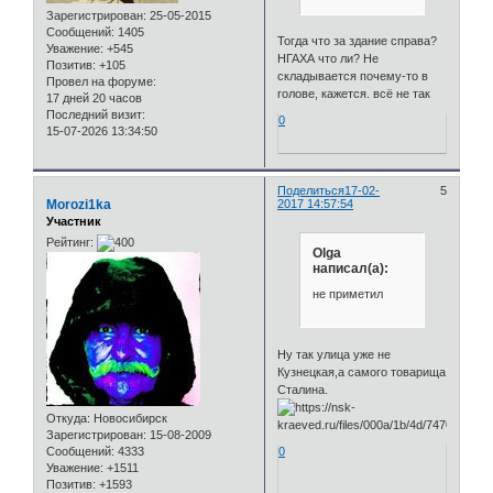
Зарегистрирован
: 25-05-2015
Сообщений:
1405
Тогда что за здание справа?
Уважение:
+545
НГАХА что ли? Не
Позитив:
+105
складывается почему-то в
Провел на форуме:
голове, кажется. всё не так
17 дней 20 часов
Последний визит:
0
15-07-2026 13:34:50
Поделиться
17-02-
5
Morozi1ka
2017 14:57:54
Участник
Рейтинг:
Olga
написал(а):
не приметил
Ну так улица уже не
Кузнецкая,а самого товарища
Сталина.
Откуда:
Новосибирск
Зарегистрирован
: 15-08-2009
0
Сообщений:
4333
Уважение:
+1511
Позитив:
+1593