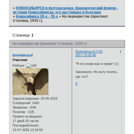
»
НОВОСИБИРСК в фотозагадках. Краеведческий форум -
история Новосибирска, его настоящее и будущее
»
Новосибирск 20-х - 30-х
»
На перекрестке (проспект
Сталина, 1935 г.)
Страница:
1
На перекрестке (проспект Сталина, 1935 г.)
Поделиться
17-02-
1
brombenzol
2017 13:25:40
Участник
"Я не узнаю вас в гриме" (с)
Рейтинг:
Заклинило. Не могу понять,
где это?
0
Зарегистрирован
: 25-05-2015
Сообщений:
1405
Уважение:
+545
Позитив:
+105
Провел на форуме:
17 дней 20 часов
Последний визит:
15-07-2026 13:34:50