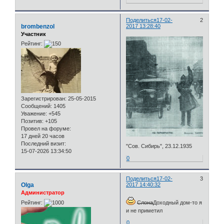
Поделиться
17-02-
2
brombenzol
2017 13:28:40
Участник
Рейтинг:
Зарегистрирован
: 25-05-2015
Сообщений:
1405
Уважение:
+545
Позитив:
+105
Провел на форуме:
17 дней 20 часов
Последний визит:
"Сов. Сибирь", 23.12.1935
15-07-2026 13:34:50
0
Поделиться
17-02-
3
Olga
2017 14:40:32
Администратор
Рейтинг:
Слона
Доходный дом-то я
и не приметил
0