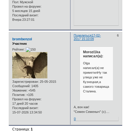
Пол:
Мужской
Провел на форуме:
5 месяцев 15 дней
Последний визит:
Вчера 23:27:01
Поделиться
17-02-
6
brombenzol
2017 15:10:09
Участник
Рейтинг:
Morozi1ka
написал(а):
Olga
написал(а):не
приметилНу так
улица уже не
Зарегистрирован
: 25-05-2015
Кузнецкая,а
Сообщений:
1405
самого товарища
Уважение:
+545
Сталина.
Позитив:
+105
Провел на форуме:
17 дней 20 часов
А, вон как!
Последний визит:
"Семен Семеныч" (с)....
15-07-2026 13:34:50
0
Страница:
1