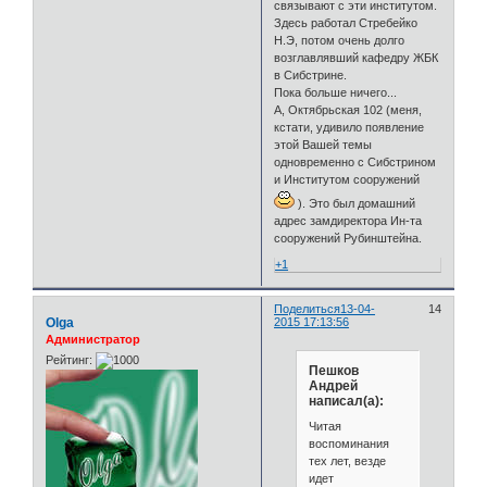
связывают с эти институтом.
Здесь работал Стребейко
Н.Э, потом очень долго
возглавлявший кафедру ЖБК
в Сибстрине.
Пока больше ничего...
А, Октябрьская 102 (меня,
кстати, удивило появление
этой Вашей темы
одновременно с Сибстрином
и Институтом сооружений
). Это был домашний
адрес замдиректора Ин-та
сооружений Рубинштейна.
+1
Поделиться
13-04-
14
Olga
2015 17:13:56
Администратор
Рейтинг:
Пешков
Андрей
написал(а):
Читая
воспоминания
тех лет, везде
идет