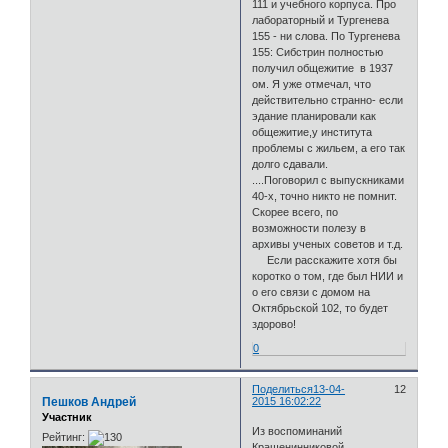
111 и учебного корпуса. Про
лабораторный и Тургенева
155 - ни слова. По Тургенева
155: Сибстрин полностью
получил общежитие в 1937
ом. Я уже отмечал, что
действительно странно- если
эдание планировали как
общежитие,у института
проблемы с жильем, а его так
долго сдавали.
....Поговорил с выпускниками
40-х, точно никто не помнит.
Скорее всего, по
возможности полезу в
архивы ученых советов и т.д.
Если расскажите хотя бы
коротко о том, где был НИИ и
о его связи с домом на
Октябрьской 102, то будет
здорово!
0
Поделиться
13-04-
12
Пешков Андрей
2015 16:02:22
Участник
Из воспоминаний
Рейтинг:
Крашенинниковой