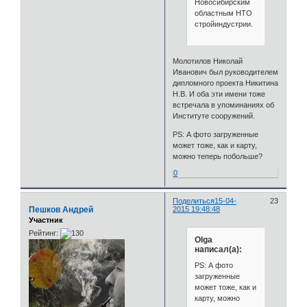
Новосибирским
областным НТО
стройиндустрии.
Молотилов Николай
Иванович был руководителем
дипломного проекта Никитина
Н.В. И оба эти имени тоже
встречала в упоминаниях об
Институте сооружений.
PS: А фото загруженные
может тоже, как и карту,
можно теперь побольше?
0
Поделиться
15-04-
23
Пешков Андрей
2015 19:48:48
Участник
Рейтинг:
Olga
написал(а):
PS: А фото
загруженные
может тоже, как и
карту, можно