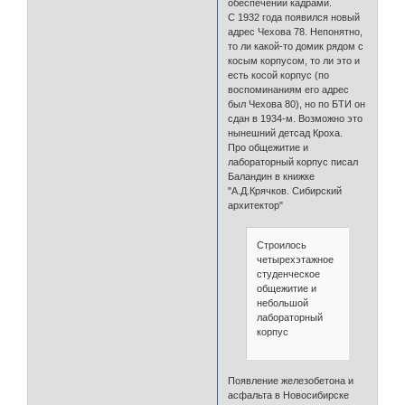
обеспечении кадрами.
С 1932 года появился новый
адрес Чехова 78. Непонятно,
то ли какой-то домик рядом с
косым корпусом, то ли это и
есть косой корпус (по
воспоминаниям его адрес
был Чехова 80), но по БТИ он
сдан в 1934-м. Возможно это
нынешний детсад Кроха.
Про общежитие и
лабораторный корпус писал
Баландин в книжке
"А.Д.Крячков. Сибирский
архитектор"
Строилось
четырехэтажное
студенческое
общежитие и
небольшой
лабораторный
корпус
Появление железобетона и
асфальта в Новосибирске