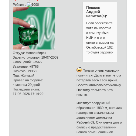
Рейтинг:
Пешков
Андрей
написал(а):
Если расскажите
хотя бы коротко
о том, где был
НИИ и о его
связи с домом на
Октябрьской 102,
то будет здорово!
Откуда:
Новосибирск
Зарегистрирован
: 19-07-2009
Сообщений:
23565
Уважение:
+9768
Только очень коротко и
Позитив:
+9358
получится. Дело в том, что я
Пол:
Женский
Провел на форуме:
потеряла весь свой архив.
4 месяца 29 дней
Восстанавливаю потихоньку.
Последний визит:
Поэтому только то, что
17-06-2026 17:14:22
помню.
Институт сооружений
образован в 1930-м, сначала
находился в маленьком
деревянном домике на
Рабочей 69. Они очень долго
бились о предоставлении
нового помещения и об