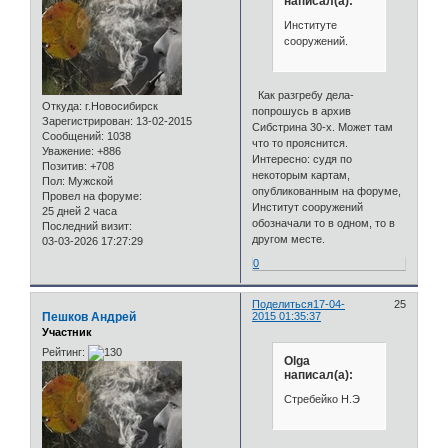
написал(а):
Институте
сооружений.
Как разгребу дела-
Откуда:
г.Новосибирск
попрошусь в архив
Зарегистрирован
: 13-02-2015
Сибстрина 30-х. Может там
Сообщений:
1038
что то прояснится.
Уважение:
+886
Интересно: судя по
Позитив:
+708
некоторым картам,
Пол:
Мужской
опубликованным на форуме,
Провел на форуме:
Институт сооружений
25 дней 2 часа
обозначали то в одном, то в
Последний визит:
другом месте.
03-03-2026 17:27:29
0
Поделиться
17-04-
25
Пешков Андрей
2015 01:35:37
Участник
Рейтинг:
Olga
написал(а):
Стребейко Н.Э