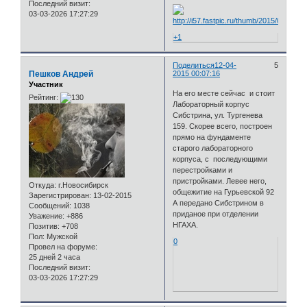
Последний визит:
03-03-2026 17:27:29
+1
Поделиться
12-04-
5
Пешков Андрей
2015 00:07:16
Участник
На его месте сейчас и стоит
Рейтинг:
Лабораторный корпус
Сибстрина, ул. Тургенева
159. Скорее всего, построен
прямо на фундаменте
старого лабораторного
корпуса, с последующими
перестройками и
пристройками. Левее него,
Откуда:
г.Новосибирск
общежитие на Гурьевской 92
Зарегистрирован
: 13-02-2015
А передано Сибстрином в
Сообщений:
1038
приданое при отделении
Уважение:
+886
НГАХА.
Позитив:
+708
Пол:
Мужской
0
Провел на форуме:
25 дней 2 часа
Последний визит:
03-03-2026 17:27:29