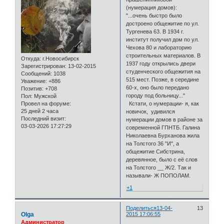
(нумерация домов):
"...очень быстро было
достроено общежитие по ул.
Тургенева 63. В 1934 г.
институт получил дом по ул.
Чехова 80 и лабораторию
строительных материалов. В
Откуда:
г.Новосибирск
1937 году открылись двери
Зарегистрирован
: 13-02-2015
студенческого общежития на
Сообщений:
1038
515 мест. Позже, в середине
Уважение:
+886
60-х, оно было передано
Позитив:
+708
городу под больницу..."
Пол:
Мужской
Провел на форуме:
Кстати, о нумерации- я, как
25 дней 2 часа
новичок, удивился
Последний визит:
нумерации домов в районе за
03-03-2026 17:27:29
современной ГПНТБ. Галина
Николаевна Бурханова жила
на Толстого 36 "И", а
общежитие Сибстрина,
деревянное, было с её слов
на Толстого __ Ж/2. Так и
называли- Ж ПОПОЛАМ.
+1
Поделиться
13-04-
13
Olga
2015 17:06:55
Администратор