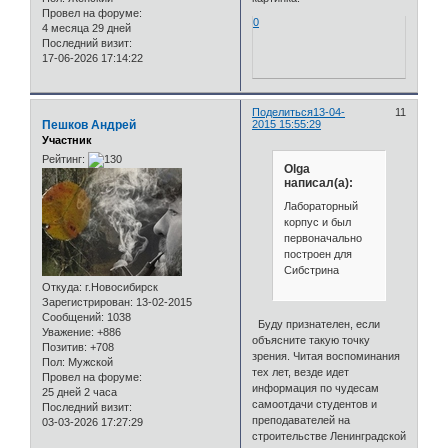
Провел на форуме:
0
4 месяца 29 дней
Последний визит:
17-06-2026 17:14:22
Поделиться
13-04-
11
Пешков Андрей
2015 15:55:29
Участник
Рейтинг:
Olga
написал(а):
Лабораторный
корпус и был
первоначально
построен для
Сибстрина
Откуда:
г.Новосибирск
Зарегистрирован
: 13-02-2015
Сообщений:
1038
Буду признателен, если
Уважение:
+886
объясните такую точку
Позитив:
+708
зрения. Читая воспоминания
Пол:
Мужской
тех лет, везде идет
Провел на форуме:
информация по чудесам
25 дней 2 часа
самоотдачи студентов и
Последний визит:
преподавателей на
03-03-2026 17:27:29
строительстве Ленинградской