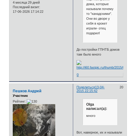
4 месяца 29 дней
дома, которые
Последний визит:
называли почему
17-06-2026 17:14:22
то "канадскими".
Они во дворе у
себя в крокет
играли- отец
подарил!
До постройки ГПНТБ домов
там было много
0
Поделиться
13-04-
20
Пешков Андрей
2015 22:15:42
Участник
Рейтинг:
Olga
написал(а):
много
Вот, наверное, их и называли