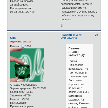
Провел на форуме:
построили дома, которые
25 дней 2 часа
называли почему то
Последний визит:
"канадскими". Они во дворе у
03-03-2026 17:27:29
себя в крокет играли- отец
подарил!
0
Поделиться
13-04-
19
Olga
2015 21:25:03
Администратор
Рейтинг:
Пешков
Андрей
написал(а):
Галина
Николаевна
рассказала, что
там построили
три или четыре
2-х этажных
барака и они
Откуда:
Новосибирск
получили в
Зарегистрирован
: 19-07-2009
одном из них 3-х
Сообщений:
23565
Уважение:
+9768
комнатную
Позитив:
+9358
квартиру. А в
Пол:
Женский
сторону Каменки
Провел на форуме:
ещё построили