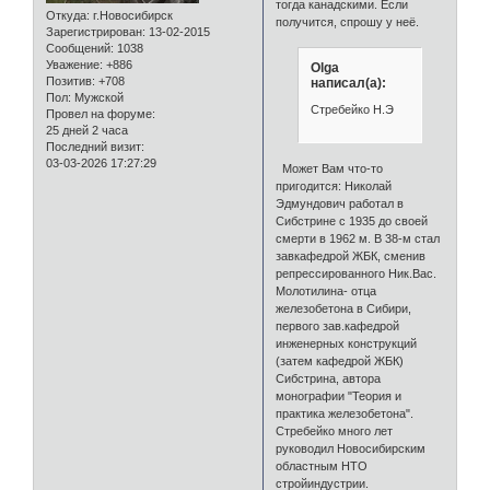
тогда канадскими. Если
Откуда:
г.Новосибирск
получится, спрошу у неё.
Зарегистрирован
: 13-02-2015
Сообщений:
1038
Уважение:
+886
Olga
Позитив:
+708
написал(а):
Пол:
Мужской
Стребейко Н.Э
Провел на форуме:
25 дней 2 часа
Последний визит:
03-03-2026 17:27:29
Может Вам что-то
пригодится: Николай
Эдмундович работал в
Сибстрине с 1935 до своей
смерти в 1962 м. В 38-м стал
завкафедрой ЖБК, сменив
репрессированного Ник.Вас.
Молотилина- отца
железобетона в Сибири,
первого зав.кафедрой
инженерных конструкций
(затем кафедрой ЖБК)
Сибстрина, автора
монографии "Теория и
практика железобетона".
Стребейко много лет
руководил Новосибирским
областным НТО
стройиндустрии.