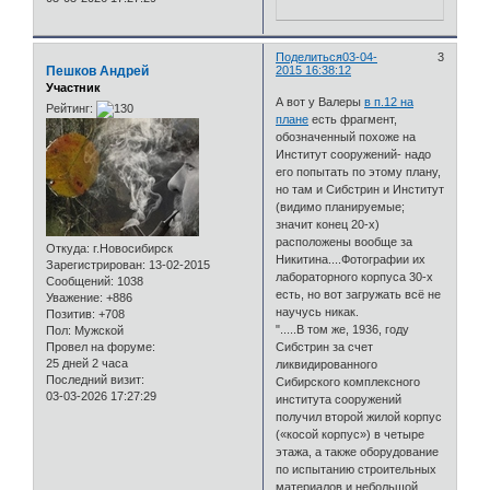
Поделиться
03-04-
3
Пешков Андрей
2015 16:38:12
Участник
А вот у Валеры
в п.12 на
Рейтинг:
плане
есть фрагмент,
обозначенный похоже на
Институт сооружений- надо
его попытать по этому плану,
но там и Сибстрин и Институт
(видимо планируемые;
значит конец 20-х)
расположены вообще за
Откуда:
г.Новосибирск
Никитина....Фотографии их
Зарегистрирован
: 13-02-2015
лабораторного корпуса 30-х
Сообщений:
1038
есть, но вот загружать всё не
Уважение:
+886
научусь никак.
Позитив:
+708
".....В том же, 1936, году
Пол:
Мужской
Провел на форуме:
Сибстрин за счет
25 дней 2 часа
ликвидированного
Последний визит:
Сибирского комплексного
03-03-2026 17:27:29
института сооружений
получил второй жилой корпус
(«косой корпус») в четыре
этажа, а также оборудование
по испытанию строительных
материалов и небольшой