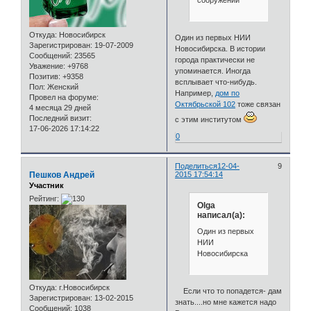
Откуда:
Новосибирск
Один из первых НИИ
Зарегистрирован
: 19-07-2009
Новосибирска. В истории
Сообщений:
23565
города практически не
Уважение:
+9768
упоминается. Иногда
Позитив:
+9358
всплывает что-нибудь.
Пол:
Женский
Например,
дом по
Провел на форуме:
Октябрьской 102
тоже связан
4 месяца 29 дней
Последний визит:
с этим институтом
17-06-2026 17:14:22
0
Поделиться
12-04-
9
Пешков Андрей
2015 17:54:14
Участник
Рейтинг:
Olga
написал(а):
Один из первых
НИИ
Новосибирска
Откуда:
г.Новосибирск
Если что то попадется- дам
Зарегистрирован
: 13-02-2015
знать....но мне кажется надо
Сообщений:
1038