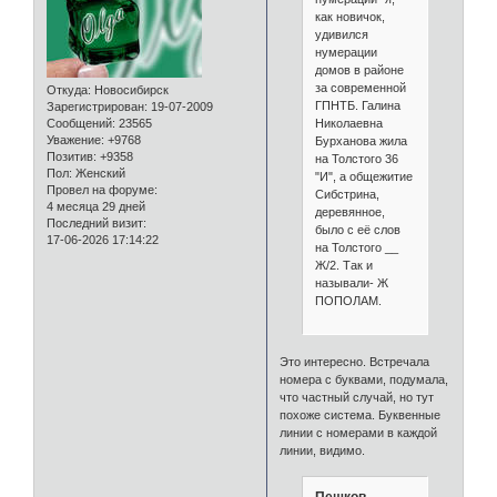
как новичок,
удивился
нумерации
домов в районе
за современной
Откуда:
Новосибирск
ГПНТБ. Галина
Зарегистрирован
: 19-07-2009
Николаевна
Сообщений:
23565
Уважение:
+9768
Бурханова жила
Позитив:
+9358
на Толстого 36
Пол:
Женский
"И", а общежитие
Провел на форуме:
Сибстрина,
4 месяца 29 дней
деревянное,
Последний визит:
было с её слов
17-06-2026 17:14:22
на Толстого __
Ж/2. Так и
называли- Ж
ПОПОЛАМ.
Это интересно. Встречала
номера с буквами, подумала,
что частный случай, но тут
похоже система. Буквенные
линии с номерами в каждой
линии, видимо.