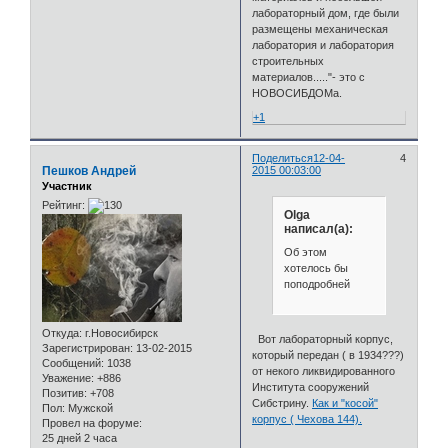
лабораторный дом, где были
размещены механическая
лаборатория и лаборатория
строительных
материалов....."- это с
НОВОСИБДОМа.
+1
Поделиться
12-04-
4
Пешков Андрей
2015 00:03:00
Участник
Рейтинг:
Olga
написал(а):
Об этом
хотелось бы
поподробней
Откуда:
г.Новосибирск
Вот лабораторный корпус,
Зарегистрирован
: 13-02-2015
который передан ( в 1934???)
Сообщений:
1038
от некого ликвидированного
Уважение:
+886
Института сооружений
Позитив:
+708
Сибстрину.
Как и "косой"
Пол:
Мужской
корпус ( Чехова 144).
Провел на форуме:
25 дней 2 часа