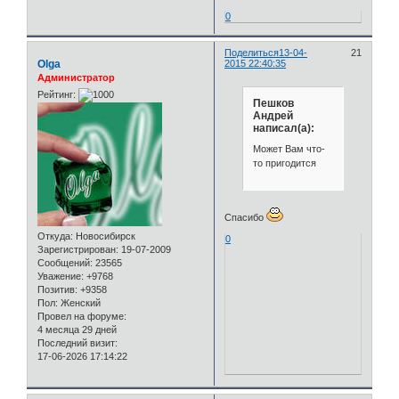
0
Поделиться
13-04-
21
Olga
2015 22:40:35
Администратор
Рейтинг:
Пешков
Андрей
написал(а):
Может Вам что-
то пригодится
Спасибо
Откуда:
Новосибирск
0
Зарегистрирован
: 19-07-2009
Сообщений:
23565
Уважение:
+9768
Позитив:
+9358
Пол:
Женский
Провел на форуме:
4 месяца 29 дней
Последний визит:
17-06-2026 17:14:22