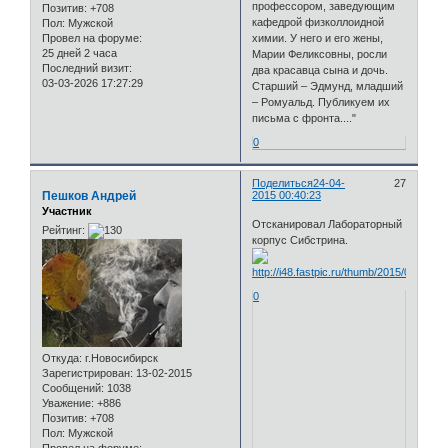
профессором, заведующим
Позитив:
+708
кафедрой физколлоидной
Пол:
Мужской
Провел на форуме:
химии. У него и его жены,
25 дней 2 часа
Марии Феликсовны, росли
Последний визит:
два красавца сына и дочь.
03-03-2026 17:27:29
Старший – Эдмунд, младший
– Ромуальд. Публикуем их
письма с фронта...."
0
Поделиться
24-04-
27
Пешков Андрей
2015 00:40:23
Участник
Отсканировал Лабораторный
Рейтинг:
корпус Сибстрина.
0
Откуда:
г.Новосибирск
Зарегистрирован
: 13-02-2015
Сообщений:
1038
Уважение:
+886
Позитив:
+708
Пол:
Мужской