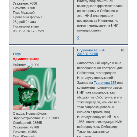
Валеру подключить: он
Уважение:
+886
выкладывал фрагмент плана
Позитив:
+708
по которому и Сибстрин и
Пол:
Мужской
этот НИИ планировали
Провел на форуме:
построить за Никитина, но
25 дней 2 часа
потом передумали, а НИИ
Последний визит:
ликвидировали.
03-03-2026 17:27:29
0
Поделиться
13-04-
10
Olga
2015 11:54:58
Администратор
Лабораторный корпус и был
Рейтинг:
первоначально построен для
Сибстрина, его передали
Институту сооружений.
Здание на
Тургенева 155
или
ко времени появления здесь
НИИ уже строилось, как
общежитие Сибстрина, и его
тоже передали, или его всё-
таки запроектировали и
сначала строили под
Откуда:
Новосибирск
Институт сооружений. А в
Зарегистрирован
: 19-07-2009
1936, после ликвидации НИИ,
Сообщений:
23565
всё вернулось Сибстрину.
Уважение:
+9768
Такая складывается
Позитив:
+9358
Пол:
Женский
картинка.