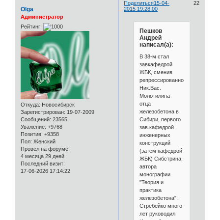
Поделиться
15-04-
22
Olga
2015 19:28:00
Администратор
Рейтинг:
Пешков
Андрей
написал(а):
В 38-м стал
завкафедрой
ЖБК, сменив
репрессированного
Ник.Вас.
Молотилина-
отца
Откуда:
Новосибирск
железобетона в
Зарегистрирован
: 19-07-2009
Сибири, первого
Сообщений:
23565
Уважение:
+9768
зав.кафедрой
Позитив:
+9358
инженерных
Пол:
Женский
конструкций
Провел на форуме:
(затем кафедрой
4 месяца 29 дней
ЖБК) Сибстрина,
Последний визит:
автора
17-06-2026 17:14:22
монографии
"Теория и
практика
железобетона".
Стребейко много
лет руководил