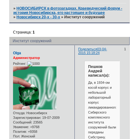
»
НОВОСИБИРСК в фотозагадках. Краеведческий форум -
история Новосибирска, его настоящее и будущее
»
Новосибирск 20-х - 30-х
»
Институт сооружений
Страница:
1
Институт сооружений
Поделиться
03-04-
1
Olga
2015 15:18:24
Администратор
Рейтинг:
Пешков
Андрей
написал(а):
Да, в 1934-ом
косой корпус и
небольшой
лабораторный
корпус
ликвидированного
Сибирского
Откуда:
Новосибирск
комплексного
Зарегистрирован
: 19-07-2009
института
Сообщений:
23565
Уважение:
+9768
сооружений были
Позитив:
+9358
переданы
Пол:
Женский
Сибстрину.