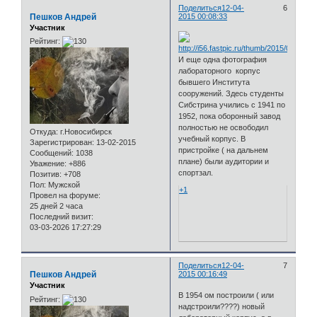
Поделиться
12-04-
6
Пешков Андрей
2015 00:08:33
Участник
Рейтинг:
И еще одна фотография
лабораторного корпус
бывшего Института
сооружений. Здесь студенты
Сибстрина учились с 1941 по
1952, пока оборонный завод
полностью не освободил
Откуда:
г.Новосибирск
учебный корпус. В
Зарегистрирован
: 13-02-2015
пристройке ( на дальнем
Сообщений:
1038
плане) были аудитории и
Уважение:
+886
спортзал.
Позитив:
+708
Пол:
Мужской
+1
Провел на форуме:
25 дней 2 часа
Последний визит:
03-03-2026 17:27:29
Поделиться
12-04-
7
Пешков Андрей
2015 00:16:49
Участник
В 1954 ом построили ( или
Рейтинг:
надстроили????) новый