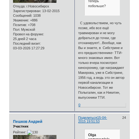
теперь
побольше?
Откуда:
г.Новосибирск
Зарегистрирован
: 13-02-2015
Сообщений:
1038
Уважение:
+886
С удовольствием, но чуть
Позитив:
+708
позже, ибо все ещё
Пол:
Мужской
травмирован и не могу
Провел на форуме:
добраться до точки, где
25 дней 2 часа
отсканируют!...Вообще, как
Последний визит:
Вы и знаете, в Сибстрине и
03-03-2026 17:27:29
его предшественнике- ТТИ-
много знаковых имен. Вот
только вчера посмотрел
кинохронику, где награждают
Макерова, уже в Сибстрине,
1956 год, а ведь это он автор
первой канализации в
Новосибирске. Тот же
Полыгалин, как и Никитин,
выпускники ТТИ.
0
Поделиться
15-04-
24
Пешков Андрей
2015 19:51:53
Участник
Рейтинг:
Olga