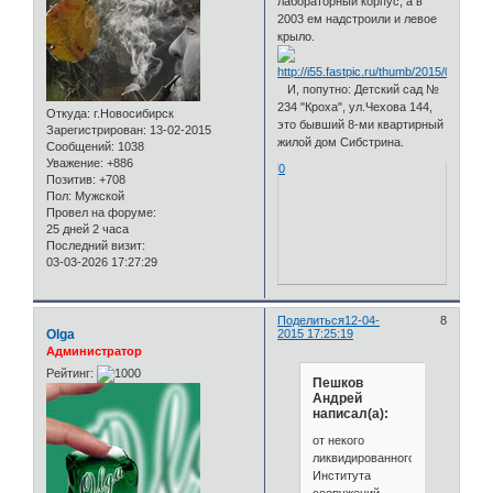
лабораторный корпус, а в
2003 ем надстроили и левое
крыло.
И, попутно: Детский сад №
234 "Кроха", ул.Чехова 144,
Откуда:
г.Новосибирск
это бывший 8-ми квартирный
Зарегистрирован
: 13-02-2015
жилой дом Сибстрина.
Сообщений:
1038
Уважение:
+886
0
Позитив:
+708
Пол:
Мужской
Провел на форуме:
25 дней 2 часа
Последний визит:
03-03-2026 17:27:29
Поделиться
12-04-
8
Olga
2015 17:25:19
Администратор
Рейтинг:
Пешков
Андрей
написал(а):
от некого
ликвидированного
Института
сооружений