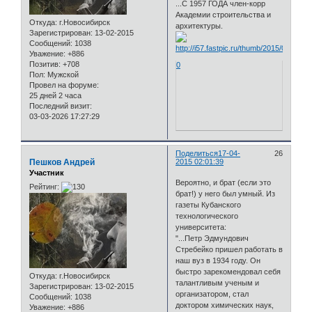
...С 1957 ГОДА член-корр
Академии строительства и
Откуда:
г.Новосибирск
архитектуры.
Зарегистрирован
: 13-02-2015
Сообщений:
1038
Уважение:
+886
Позитив:
+708
0
Пол:
Мужской
Провел на форуме:
25 дней 2 часа
Последний визит:
03-03-2026 17:27:29
Поделиться
17-04-
26
Пешков Андрей
2015 02:01:39
Участник
Вероятно, и брат (если это
Рейтинг:
брат!) у него был умный. Из
газеты Кубанского
технологического
университета:
"...Петр Эдмундович
Стребейко пришел работать в
наш вуз в 1934 году. Он
быстро зарекомендовал себя
Откуда:
г.Новосибирск
талантливым ученым и
Зарегистрирован
: 13-02-2015
организатором, стал
Сообщений:
1038
доктором химических наук,
Уважение:
+886