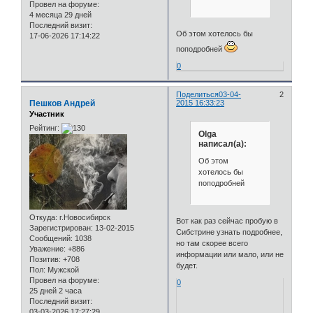
Провел на форуме:
4 месяца 29 дней
Последний визит:
Об этом хотелось бы
17-06-2026 17:14:22
поподробней
0
Поделиться
03-04-
2
Пешков Андрей
2015 16:33:23
Участник
Рейтинг:
Olga
написал(а):
Об этом
хотелось бы
поподробней
Откуда:
г.Новосибирск
Вот как раз сейчас пробую в
Зарегистрирован
: 13-02-2015
Сибстрине узнать подробнее,
Сообщений:
1038
но там скорее всего
Уважение:
+886
информации или мало, или не
Позитив:
+708
будет.
Пол:
Мужской
Провел на форуме:
0
25 дней 2 часа
Последний визит:
03-03-2026 17:27:29