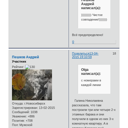
Пешков
Андрей
написал(а):
))))))))) Чистое
совпадение!))))))))))
Всё предопределено!
0
Поделиться
13-04-
18
Пешков Андрей
2015 19:10:59
Участник
Рейтинг:
Olga
написал(а):
с номерами в
каждой линии
Галина Николаевна
Откуда:
г.Новосибирск
рассказала, что там
Зарегистрирован
: 13-02-2015
построили три или четыре 2-х
Сообщений:
1038
этажных барака и они
Уважение:
+886
получили в одном из них 3-х
Позитив:
+708
комнатную квартиру. А в
Пол:
Мужской
сторону Каменки ещё