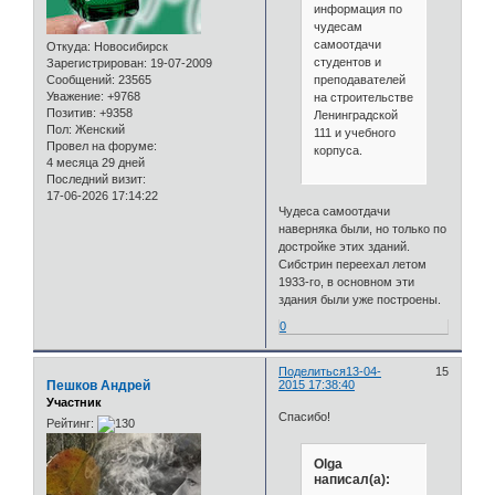
информация по
чудесам
самоотдачи
Откуда:
Новосибирск
студентов и
Зарегистрирован
: 19-07-2009
преподавателей
Сообщений:
23565
Уважение:
+9768
на строительстве
Позитив:
+9358
Ленинградской
Пол:
Женский
111 и учебного
Провел на форуме:
корпуса.
4 месяца 29 дней
Последний визит:
17-06-2026 17:14:22
Чудеса самоотдачи
наверняка были, но только по
достройке этих зданий.
Сибстрин переехал летом
1933-го, в основном эти
здания были уже построены.
0
Поделиться
13-04-
15
Пешков Андрей
2015 17:38:40
Участник
Спасибо!
Рейтинг:
Olga
написал(а):