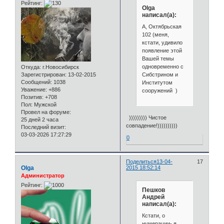
Рейтинг:
Olga
написал(а):
А, Октябрьская
102 (меня,
кстати, удивило
появление этой
Вашей темы
одновременно с
Откуда:
г.Новосибирск
Сибстрином и
Зарегистрирован
: 13-02-2015
Сообщений:
1038
Институтом
Уважение:
+886
сооружений )
Позитив:
+708
Пол:
Мужской
Провел на форуме:
))))))))) Чистое
25 дней 2 часа
совпадение!))))))))))
Последний визит:
03-03-2026 17:27:29
0
Поделиться
13-04-
17
Olga
2015 18:52:14
Администратор
Рейтинг:
Пешков
Андрей
написал(а):
Кстати, о
нумерации- я,