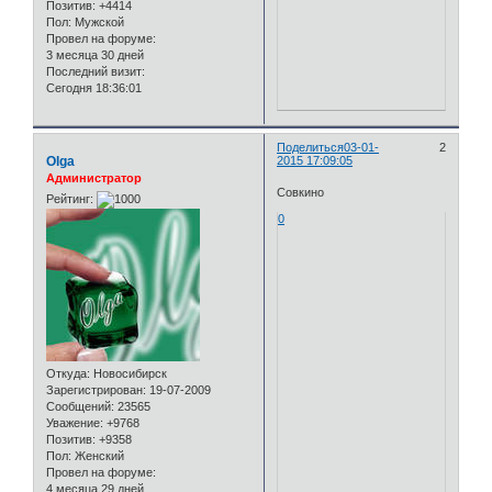
Позитив:
+4414
Пол:
Мужской
Провел на форуме:
3 месяца 30 дней
Последний визит:
Сегодня 18:36:01
Поделиться
03-01-
2
Olga
2015 17:09:05
Администратор
Совкино
Рейтинг:
0
Откуда:
Новосибирск
Зарегистрирован
: 19-07-2009
Сообщений:
23565
Уважение:
+9768
Позитив:
+9358
Пол:
Женский
Провел на форуме:
4 месяца 29 дней