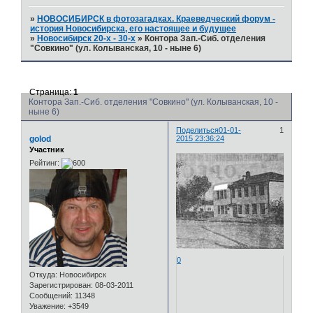
»
НОВОСИБИРСК в фотозагадках. Краеведческий форум -
история Новосибирска, его настоящее и будущее
»
Новосибирск 20-х - 30-х
»
Контора Зап.-Сиб. отделения
"Совкино" (ул. Колыванская, 10 - ныне 6)
Страница:
1
Контора Зап.-Сиб. отделения "Совкино" (ул. Колыванская, 10 -
ныне 6)
Поделиться
01-01-
1
golod
2015 23:36:24
Участник
Рейтинг:
0
Откуда:
Новосибирск
Зарегистрирован
: 08-03-2011
Сообщений:
11348
Уважение:
+3549