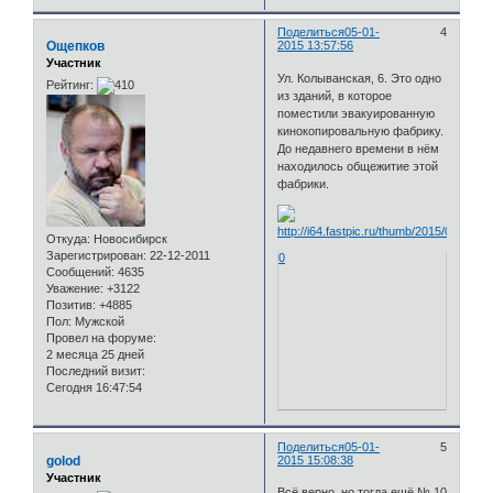
Поделиться
05-01-
4
Ощепков
2015 13:57:56
Участник
Ул. Колыванская, 6. Это одно
Рейтинг:
из зданий, в которое
поместили эвакуированную
кинокопировальную фабрику.
До недавнего времени в нём
находилось общежитие этой
фабрики.
Откуда:
Новосибирск
Зарегистрирован
: 22-12-2011
0
Сообщений:
4635
Уважение:
+3122
Позитив:
+4885
Пол:
Мужской
Провел на форуме:
2 месяца 25 дней
Последний визит:
Сегодня 16:47:54
Поделиться
05-01-
5
golod
2015 15:08:38
Участник
Всё верно, но тогда ещё № 10