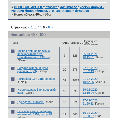
»
НОВОСИБИРСК в фотозагадках. Краеведческий форум -
история Новосибирска, его настоящее и будущее
»
Новосибирск 40-х - 50-х
Страница:
«
1
…
4
5
6
7
8
»
Новосибирск 40-х - 50-х
Последнее
Тема
Ответов
Просмотров
сообщение
Улица Степная вблизи с
перекрёстком с ул.
05-01-2021
7
525
Серафимовича. 1965 год.
16:45:01
Женя
Женя
Богдана Хмельницкого
27-12-2020
10
578
(справа 31,29)
Gelo p
01:02:13
Gelo p
Романова 23 и 21(снесены)
21-12-2020
32
1072
Gelo p
10:42:25
Valer54
Ныряльщица. Заельцовский
19-12-2020
10
599
парк.
Gelo p
13:19:04
Gelo p
17-12-2020
Где сделан снимок?
Женя
13
624
21:29:11
Палыч
Всесибирское совещание
16-12-2020
писателей, 1957, Кр.пр.28
11
465
21:09:27
Olga
alippa