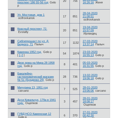
20
756
проспект 186 55-56 год
Gelo
16:26:16
Женя
p
28-04-2020
Ул. Мостовая, дом 1
17
851
21:08:51
ocifrovkansk
ocifrovkansk
19-04-2020
Красный проспект, 72.
20
851
15:57:09
Evstafiy
Ирландец
Сибгипрошахт по ул. Д.
27-03-2020
17
1132
Бедного, 71
Палыч
13:37:14
Палыч
Каменка 1952 год.
Gelo p
23-03-2020
54
1874
[
1
2
]
16:55:13
Gelo p
Двор дома на Мира 28 1958
05-03-2020
8
401
год.
Gelo p
16:31:55
Gelo p
Бакалейно-
13-02-2020
гастрономический магазин
28
736
19:06:18
Gelo p
№ 51 (Бурденко 29)
Gelo p
Мичурина 13, 1951 год
28-01-2020
7
525
carcano
23:06:06
carcano
28-01-2020
Дуси Ковальчук, 179а в 1941
3
457
18:08:17
году.
Ощепков
Ощепков
27-01-2020
ГУВД НСО Каменская 12
6
370
00:42:30
Gelo p