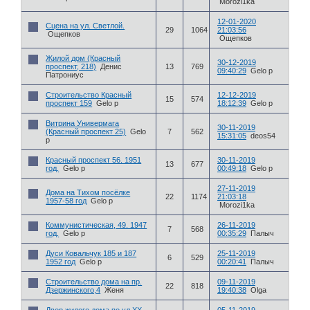
Morozi1ka
12-01-2020
Сцена на ул. Светлой.
29
1064
21:03:56
Ощепков
Ощепков
Жилой дом (Красный
30-12-2019
проспект, 218)
Денис
13
769
09:40:29
Gelo p
Патрониус
Строительство Красный
12-12-2019
15
574
проспект 159
Gelo p
18:12:39
Gelo p
Витрина Универмага
30-11-2019
(Красный проспект 25)
Gelo
7
562
15:31:05
deos54
p
Красный проспект 56. 1951
30-11-2019
13
677
год.
Gelo p
00:49:18
Gelo p
27-11-2019
Дома на Тихом посёлке
22
1174
21:03:18
1957-58 год
Gelo p
Morozi1ka
Коммунистическая, 49. 1947
26-11-2019
7
568
год.
Gelo p
00:35:29
Палыч
Дуси Ковальчук 185 и 187
25-11-2019
6
529
1952 год
Gelo p
00:20:41
Палыч
Строительство дома на пр.
09-11-2019
22
818
Дзержинского,4
Женя
19:40:38
Olga