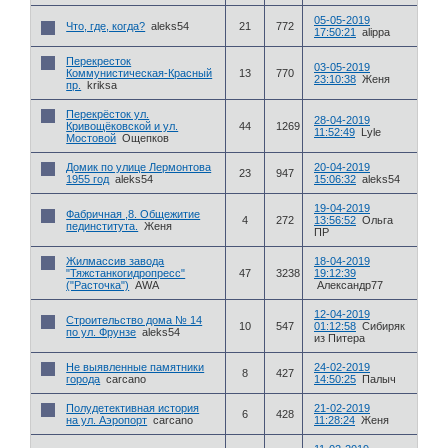
05-05-2019
Что, где, когда?
aleks54
21
772
17:50:21
alippa
Перекресток
03-05-2019
Коммунистическая-Красный
13
770
23:10:38
Женя
пр.
kriksa
Перекрёсток ул.
28-04-2019
Кривощёковской и ул.
44
1269
11:52:49
Lyle
Мостовой
Ощепков
Домик по улице Лермонтова
20-04-2019
23
947
1955 год
aleks54
15:06:32
aleks54
19-04-2019
Фабричная ,8. Общежитие
4
272
13:56:52
Ольга
пединститута.
Женя
ПР
Жилмассив завода
18-04-2019
"Тяжстанкогидропресс"
47
3238
19:12:39
("Расточка")
AWA
Александр77
12-04-2019
Строительство дома № 14
10
547
01:12:58
Сибиряк
по ул. Фрунзе
aleks54
из Питера
Не выявленные памятники
24-02-2019
8
427
города
carcano
14:50:25
Палыч
Полудетективная история
21-02-2019
6
428
на ул. Аэропорт
carcano
11:28:24
Женя