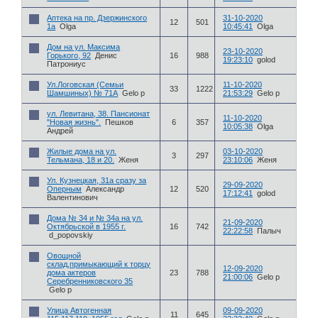
Аптека на пр. Дзержинского
31-10-2020
12
501
1а
Olga
10:45:41
Olga
Дом на ул. Максима
23-10-2020
Горького, 92
Денис
16
988
19:23:10
golod
Патрониус
Ул.Логовская (Семьи
11-10-2020
33
1222
Шамшиных) № 71А
Gelo p
21:53:29
Gelo p
ул. Левитана, 38. Пансионат
11-10-2020
"Новая жизнь".
Пешков
6
357
10:05:38
Olga
Андрей
Жилые дома на ул.
03-10-2020
3
297
Тельмана, 18 и 20.
Женя
23:10:06
Женя
Ул. Кузнецкая, 31а сразу за
29-09-2020
Оперным
Александр
12
520
17:12:41
golod
Валентинович
Дома № 34 и № 34а на ул.
21-09-2020
Октябрьской в 1955 г.
16
742
22:22:58
Палыч
d_popovskiy
Овощной
склад,примыкающий к торцу
12-09-2020
дома актеров
23
788
21:00:06
Gelo p
Серебренниковского 35
Gelo p
Улица Автогенная
09-09-2020
11
645