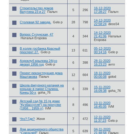
Строительство домов
16-12-2020
5
296
Ватутина 23 и 27
Палыч
17:28:27
Палыч
14-12-2020
Столовая 92 завода.
Gelo p
28
798
22:58:24
deos54
14-12-2020
Вопрос Сузунская, 47
4
344
21:41:06
Наталья
Наталья Егорова
Егорова
В холле госбанка,Красный
05-12-2020
13
611
проспект 27.
Gelo p
00:14:16
Gelo p
Аэроклуб крылова 24(со
28-11-2020
6
398
двора) 1956 год
Gelo p
16:23:23
avro
Проект реконструкция дома
18-11-2020
12
664
Маштакова
Палыч
00:00:08
golod
Школа фигурного катания на
15-11-2020
коньках в парке Сталина.
6
339
16:09:38
goha_76
Конец 50-х
goha_76
Детский сад № 15 (в доме
13-11-2020
"Кузбассугля") на прогулке
8
496
16:45:05
IVM
(1958... 1959 гг)
IVM
12-11-2020
Что? Где?
Женя
7
472
11:37:23
Gelo p
Дом акционерного общества
04-11-2020
5
639
"Союзхлеб"
Галыч
21:48:58
Палыч