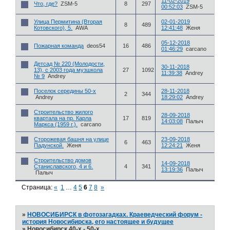
11-02-2019
Что, где?
ZSM-5
8
297
00:52:03
ZSM-5
Улица Пермитина (Вторая
02-01-2019
8
489
Котовского), 5.
AWA
12:41:48
Женя
05-12-2018
Пожарная команда
deos54
16
486
01:46:29
carcano
Детсад № 220 (Молодости,
30-11-2018
13), с 2003 года музшкола
27
1092
11:39:38
Andrey
№ 9
Andrey
Поселок середины 50-х
28-11-2018
2
344
Andrey
18:29:02
Andrey
Строительство жилого
28-09-2018
квартала на пр. Карла
17
819
14:03:08
Палыч
Маркса (1959 г.).
carcano
Сторожевая башня на улице
23-09-2018
6
463
Падунской.
Женя
12:24:21
Женя
Строительство домов
14-09-2018
Станиславского, 4 и 6.
4
341
13:19:36
Палыч
Палыч
Страница:
«
1
…
4
5
6
7
8
»
»
НОВОСИБИРСК в фотозагадках. Краеведческий форум -
история Новосибирска, его настоящее и будущее
»
Новосибирск 40-х - 50-х