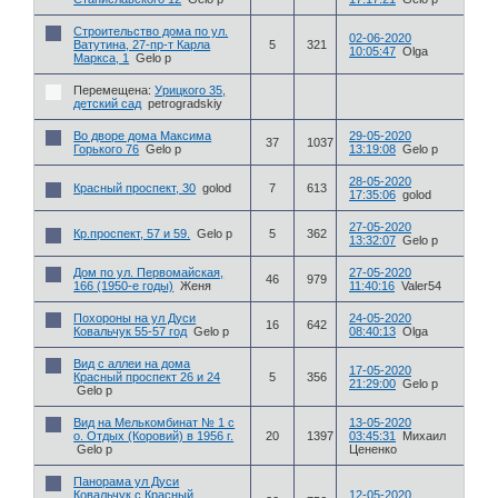
Строительство дома по ул.
02-06-2020
Ватутина, 27-пр-т Карла
5
321
10:05:47
Olga
Маркса, 1
Gelo p
Перемещена:
Урицкого 35,
детский сад
petrogradskiy
Во дворе дома Максима
29-05-2020
37
1037
Горького 76
Gelo p
13:19:08
Gelo p
28-05-2020
Красный проспект, 30
golod
7
613
17:35:06
golod
27-05-2020
Кр.проспект, 57 и 59.
Gelo p
5
362
13:32:07
Gelo p
Дом по ул. Первомайская,
27-05-2020
46
979
166 (1950-е годы)
Женя
11:40:16
Valer54
Похороны на ул Дуси
24-05-2020
16
642
Ковальчук 55-57 год
Gelo p
08:40:13
Olga
Вид с аллеи на дома
17-05-2020
Красный проспект 26 и 24
5
356
21:29:00
Gelo p
Gelo p
Вид на Мелькомбинат № 1 с
13-05-2020
о. Отдых (Коровий) в 1956 г.
20
1397
03:45:31
Михаил
Gelo p
Цененко
Панорама ул Дуси
Ковальчук с Красный
12-05-2020