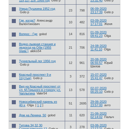
115,117,119. 1955 год
Gelo p
23:32:40
Gelo p
Улица Пушкина 1952 год
06-09-2020
23
798
Gelo p
23:17:39
Gelo p
Где, когда?
Александр
03-09-2020
10
482
Валентинович
17:17:01
Женя
01-09-2020
Вопрос - Где
golod
14
816
09:41:23
Olga
Водно-лыжная станция и
24-08-2020
ледоход на Оби (1955
21
706
11:41:10
Olga
прим.)
aleks54
20-08-2020
Туннельный лог 1956 год
12
961
06:55:57
Юрий
Gelo p
Шилов
Красный проспект 9 и
15-07-2020
3
372
11(стык)
Gelo p
15:41:47
Gelo p
Вид на Красный проспект от
02-07-2020
ул. М.Горького в сторону ул.
13
578
00:25:10
Gelo p
Чаплыгина
Valer54
Новосибирский парень из
29-06-2020
51
2695
40-х
Olga
[
1
2
]
23:57:00
avro
21-06-2020
Дом на Ленина, 50
golod
11
620
02:14:02
Палыч
Титова 34,32,30
03-06-2020
3
278
Станиславского 12
Gelo p
17:17:21
Gelo p