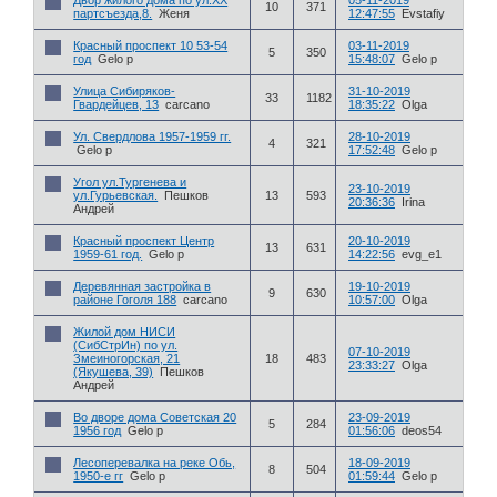
Двор жилого дома по ул.ХХ
05-11-2019
10
371
партсъезда,8.
Женя
12:47:55
Evstafiy
Красный проспект 10 53-54
03-11-2019
5
350
год
Gelo p
15:48:07
Gelo p
Улица Сибиряков-
31-10-2019
33
1182
Гвардейцев, 13
carcano
18:35:22
Olga
Ул. Свердлова 1957-1959 гг.
28-10-2019
4
321
Gelo p
17:52:48
Gelo p
Угол ул.Тургенева и
23-10-2019
ул.Гурьевская.
Пешков
13
593
20:36:36
Irina
Андрей
Красный проспект Центр
20-10-2019
13
631
1959-61 год.
Gelo p
14:22:56
evg_e1
Деревянная застройка в
19-10-2019
9
630
районе Гоголя 188
carcano
10:57:00
Olga
Жилой дом НИСИ
(СибСтрИн) по ул.
07-10-2019
Змеиногорская, 21
18
483
23:33:27
Olga
(Якушева, 39)
Пешков
Андрей
Во дворе дома Советская 20
23-09-2019
5
284
1956 год
Gelo p
01:56:06
deos54
Лесоперевалка на реке Обь,
18-09-2019
8
504
1950-е гг
Gelo p
01:59:44
Gelo p