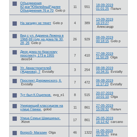
Объединения
18-09-2019
82,маг"Юбилейный"далее
11
551
01:01:25
Палыч
Объединения 76 и 70
Gelo p
13-09-2019
На загадку не тянет
Gelo p
4
389
16:23:27
Александр
Вид с ул. Адриена Лежена в
08-09-2019
1968-69 году на дома № 30,
26
929
00:18:15
Gelo p
28, 26
Gelo p
Двор дома по Красному
27-08-2019
проспекту, 173 в 1955
7
410
11:50:28
Olga
deos54
Ул. Авиастроителей
08-08-2019
3
254
(Жданова), 7
Evstafiy
10:34:31
Evstafiy
Проспект Дзержинского, 6.
06-08-2019
7
472
Evstafiy
11:17:23
Evstafiy
20-07-2019
Тут был К.Ощепков.
evg_e1
8
515
10:01:10
Olga
Умирающий классицизм на
27-05-2019
11
861
улице Глинки.
golod
15:09:32
Палыч
Улица Семьи Шамшиных.
25-05-2019
17
861
Женя
16:12:42
carcano
11-05-2019
ВопроS- Магазин
Olga
46
1322
22:35:37
Irina