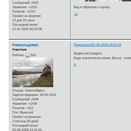
Сообщений:
2420
Уважение:
+1915
Вид в обратную сторону
Позитив:
+2314
+2
Провел на форуме:
22 дня 23 часа
Последний визит:
23-01-2025 06:26:08
Ромуальдович
Поделиться
01-05-2019 18:52:53
Участник
Будем рассуждать.
Рейтинг:
Вода значительно упала. Весна - оче
0
Откуда:
Новосибирск
Зарегистрирован
: 28-05-2015
Сообщений:
2448
Уважение:
+1434
Позитив:
+812
Пол:
Мужской
Провел на форуме:
2 месяца 26 дней
Последний визит:
03-08-2026 13:37:00