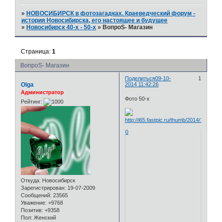
»
НОВОСИБИРСК в фотозагадках. Краеведческий форум -
история Новосибирска, его настоящее и будущее
»
Новосибирск 40-х - 50-х
»
ВопроS- Магазин
Страница:
1
ВопроS- Магазин
Поделиться
09-10-
1
Olga
2014 11:42:26
Администратор
Фото 50-х
Рейтинг:
0
Откуда:
Новосибирск
Зарегистрирован
: 19-07-2009
Сообщений:
23565
Уважение:
+9768
Позитив:
+9358
Пол:
Женский