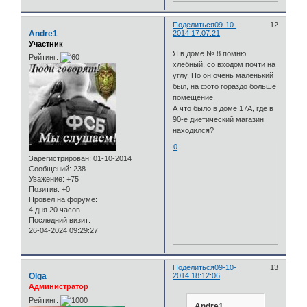
Поделиться
09-10-
12
Andre1
2014 17:07:21
Участник
Я в доме № 8 помню
Рейтинг:
хлебный, со входом почти на
углу. Но он очень маленький
был, на фото гораздо больше
помещение.
А что было в доме 17А, где в
90-е диетический магазин
находился?
0
Зарегистрирован
: 01-10-2014
Сообщений:
238
Уважение:
+75
Позитив:
+0
Провел на форуме:
4 дня 20 часов
Последний визит:
26-04-2024 09:29:27
Поделиться
09-10-
13
Olga
2014 18:12:06
Администратор
Рейтинг:
Andre1