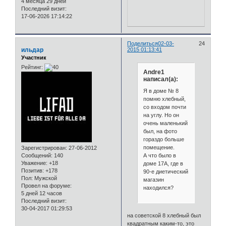
4 месяца 29 дней
Последний визит:
17-06-2026 17:14:22
Поделиться
02-03-
24
ильдар
2015 01:13:41
Участник
Рейтинг:
Andre1
написал(а):
Я в доме № 8
помню хлебный,
со входом почти
на углу. Но он
очень маленький
был, на фото
гораздо больше
помещение.
Зарегистрирован
: 27-06-2012
А что было в
Сообщений:
140
Уважение:
+18
доме 17А, где в
Позитив:
+178
90-е диетический
Пол:
Мужской
магазин
Провел на форуме:
находился?
5 дней 12 часов
Последний визит:
30-04-2017 01:29:53
на советской 8 хлебный был
квадратным каким-то, это