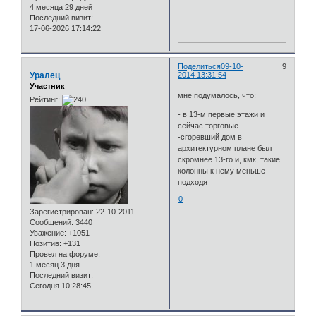
4 месяца 29 дней
Последний визит:
17-06-2026 17:14:22
Поделиться
09-10-
9
Уралец
2014 13:31:54
Участник
мне подумалось, что:
Рейтинг:
- в 13-м первые этажи и
сейчас торговые
-сгоревший дом в
архитектурном плане был
скромнее 13-го и, кмк, такие
колонны к нему меньше
подходят
0
Зарегистрирован
: 22-10-2011
Сообщений:
3440
Уважение:
+1051
Позитив:
+131
Провел на форуме:
1 месяц 3 дня
Последний визит:
Сегодня 10:28:45