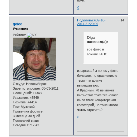
80-е.
0
Поделиться
09-10-
14
golod
2014 21:20:09
Участник
Рейтинг:
Olga
написал(а):
все фото в
архиве ГАНО
из архива? а почему фото
большое, по сравнению с
теми что другие
Откуда:
Новосибирск
выкладывают.
Зарегистрирован
: 08-03-2011
А Красный, 70 не может
Сообщений:
11348
быть? там тоже тесновато
Уважение:
+3549
было плюс кондитерская-
Позитив:
+4414
кафетерий, но тоже могли
Пол:
Мужской
чатсь отрезать?
Провел на форуме:
3 месяца 30 дней
0
Последний визит:
Сегодня 11:17:43