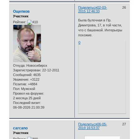
Поделиться
02-03-
26
Ощепков
2015 12:46:33
Участник
Была булочная в Пр.
Рейтинг:
Димитрова, 17, в той части,
что с башенкой. Интерьеры
похожие.
0
Откуда:
Новосибирск
Зарегистрирован
: 22-12-2011
Сообщений:
4635
Уважение:
+3122
Позитив:
+4884
Пол:
Мужской
Провел на форуме:
2 месяца 25 дней
Последний визит:
06-08-2026 21:00:39
Поделиться
06-05-
27
carcano
2019 16:53:37
Участник
Рейтинг: