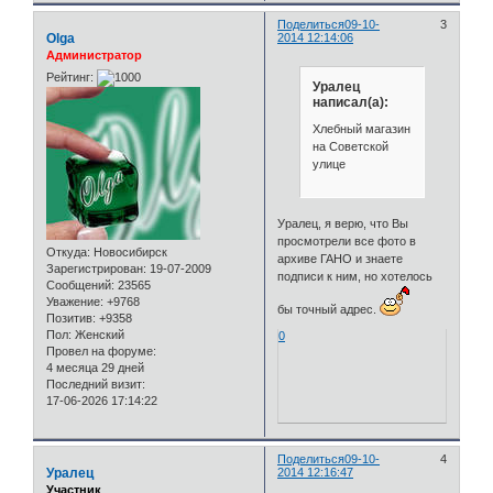
Поделиться
09-10-
3
Olga
2014 12:14:06
Администратор
Рейтинг:
Уралец
написал(а):
Хлебный магазин
на Советской
улице
Уралец, я верю, что Вы
просмотрели все фото в
Откуда:
Новосибирск
архиве ГАНО и знаете
Зарегистрирован
: 19-07-2009
подписи к ним, но хотелось
Сообщений:
23565
Уважение:
+9768
бы точный адрес.
Позитив:
+9358
Пол:
Женский
0
Провел на форуме:
4 месяца 29 дней
Последний визит:
17-06-2026 17:14:22
Поделиться
09-10-
4
Уралец
2014 12:16:47
Участник