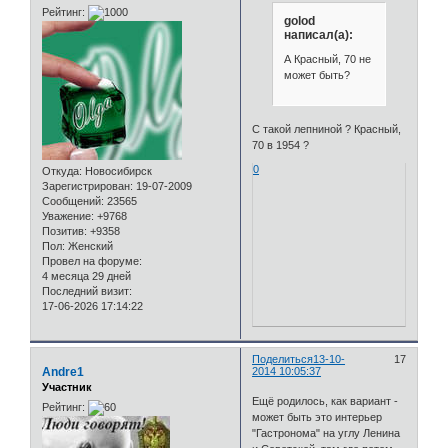
Рейтинг:
golod
написал(а):
А Красный, 70 не
может быть?
С такой лепниной ? Красный,
70 в 1954 ?
0
Откуда:
Новосибирск
Зарегистрирован
: 19-07-2009
Сообщений:
23565
Уважение:
+9768
Позитив:
+9358
Пол:
Женский
Провел на форуме:
4 месяца 29 дней
Последний визит:
17-06-2026 17:14:22
Поделиться
13-10-
17
Andre1
2014 10:05:37
Участник
Ещё родилось, как вариант -
Рейтинг:
может быть это интерьер
"Гастронома" на углу Ленина