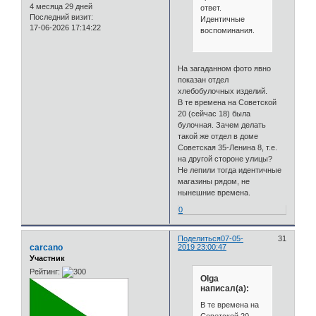
4 месяца 29 дней
ответ.
Последний визит:
Идентичные
17-06-2026 17:14:22
воспоминания.
На загаданном фото явно
показан отдел
хлебобулочных изделий.
В те времена на Советской
20 (сейчас 18) была
булочная. Зачем делать
такой же отдел в доме
Советская 35-Ленина 8, т.е.
на другой стороне улицы?
Не лепили тогда идентичные
магазины рядом, не
нынешние времена.
0
Поделиться
07-05-
31
carcano
2019 23:00:47
Участник
Рейтинг:
Olga
написал(а):
В те времена на