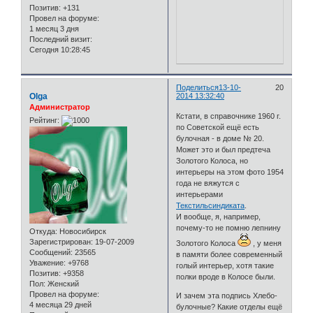
Позитив:
+131
Провел на форуме:
1 месяц 3 дня
Последний визит:
Сегодня 10:28:45
Поделиться
13-10-
20
Olga
2014 13:32:40
Администратор
Кстати, в справочнике 1960 г.
Рейтинг:
по Советской ещё есть
булочная - в доме № 20.
Может это и был предтеча
Золотого Колоса, но
интерьеры на этом фото 1954
года не вяжутся с
интерьерами
Текстильсиндиката
.
И вообще, я, например,
почему-то не помню лепнину
Откуда:
Новосибирск
Зарегистрирован
: 19-07-2009
Золотого Колоса
, у меня
Сообщений:
23565
в памяти более современный
Уважение:
+9768
голый интерьер, хотя такие
Позитив:
+9358
полки вроде в Колосе были.
Пол:
Женский
Провел на форуме:
И зачем эта подпись Хлебо-
4 месяца 29 дней
булочные? Какие отделы ещё