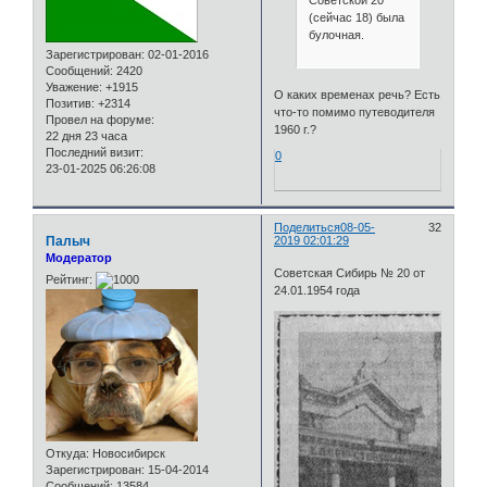
Советской 20
(сейчас 18) была
булочная.
Зарегистрирован
: 02-01-2016
Сообщений:
2420
Уважение:
+1915
О каких временах речь? Есть
Позитив:
+2314
что-то помимо путеводителя
Провел на форуме:
1960 г.?
22 дня 23 часа
Последний визит:
0
23-01-2025 06:26:08
Поделиться
08-05-
32
Палыч
2019 02:01:29
Модератор
Советская Сибирь № 20 от
Рейтинг:
24.01.1954 года
Откуда:
Новосибирск
Зарегистрирован
: 15-04-2014
Сообщений:
13584