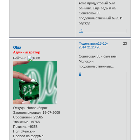
тоже продуктовый был
раньше. Ещё ведь и на
Советской 35
продовольственный был. И
одежда.
+1
Поделиться
13-10-
23
Olga
2014 21:28:28
Администратор
Советская 35 - был там
Рейтинг:
Молоко и
продовольственный...
0
Откуда:
Новосибирск
Зарегистрирован
: 19-07-2009
Сообщений:
23565
Уважение:
+9768
Позитив:
+9358
Пол:
Женский
Провел на форуме: