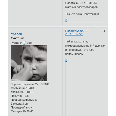
Советской 13 в 1981-83 -
магазин электротоваров.
Так что пока Советская 8.
0
Поделиться
09-10-
11
Уралец
2014 16:42:20
Участник
табличку, кстати,
Рейтинг:
мемориальную на 8-й дом так
и не вернули. это так,
вспомнилось.
0
Зарегистрирован
: 22-10-2011
Сообщений:
3440
Уважение:
+1051
Позитив:
+131
Провел на форуме:
1 месяц 3 дня
Последний визит:
Сегодня 10:28:45