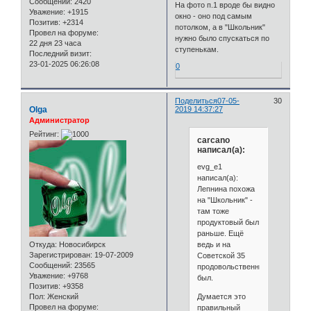
Сообщений:
2420
На фото п.1 вроде бы видно
Уважение:
+1915
окно - оно под самым
Позитив:
+2314
потолком, а в "Школьник"
Провел на форуме:
нужно было спускаться по
22 дня 23 часа
ступенькам.
Последний визит:
23-01-2025 06:26:08
0
Поделиться
07-05-
30
Olga
2019 14:37:27
Администратор
Рейтинг:
carcano
написал(а):
evg_e1
написал(а):
Лепнина похожа
на "Школьник" -
там тоже
продуктовый был
раньше. Ещё
ведь и на
Откуда:
Новосибирск
Зарегистрирован
: 19-07-2009
Советской 35
Сообщений:
23565
продовольственный
Уважение:
+9768
был.
Позитив:
+9358
Думается это
Пол:
Женский
Провел на форуме:
правильный