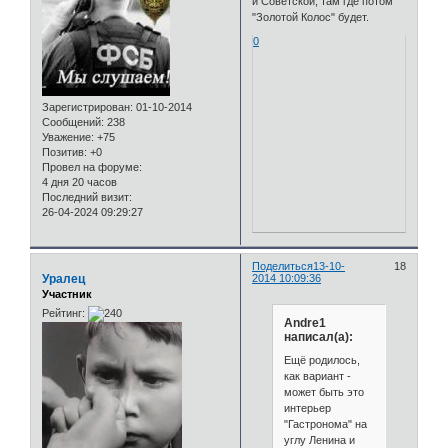
и Советской, там где потом
"Золотой Колос" будет.
0
Зарегистрирован
: 01-10-2014
Сообщений:
238
Уважение:
+75
Позитив:
+0
Провел на форуме:
4 дня 20 часов
Последний визит:
26-04-2024 09:29:27
Поделиться
13-10-
18
Уралец
2014 10:09:36
Участник
Рейтинг:
Andre1
написал(а):
Ещё родилось,
как вариант -
может быть это
интерьер
"Гастронома" на
углу Ленина и