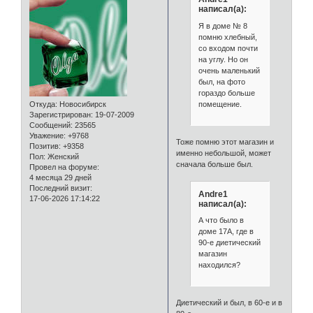
написал(а):
Я в доме № 8
помню хлебный,
со входом почти
на углу. Но он
очень маленький
был, на фото
гораздо больше
помещение.
Откуда:
Новосибирск
Зарегистрирован
: 19-07-2009
Сообщений:
23565
Уважение:
+9768
Тоже помню этот магазин и
Позитив:
+9358
именно небольшой, может
Пол:
Женский
сначала больше был.
Провел на форуме:
4 месяца 29 дней
Последний визит:
Andre1
17-06-2026 17:14:22
написал(а):
А что было в
доме 17А, где в
90-е диетический
магазин
находился?
Диетический и был, в 60-е и в