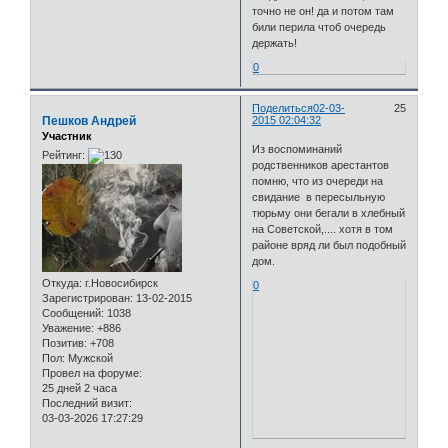
точно не он! да и потом там
били перила чтоб очередь
держать!
0
Поделиться
02-03-
25
Пешков Андрей
2015 02:04:32
Участник
Из воспоминаний
Рейтинг:
родственников арестантов
помню, что из очереди на
свидание в пересыльную
тюрьму они бегали в хлебный
на Советской,.... хотя в том
районе вряд ли был подобный
дом.
Откуда:
г.Новосибирск
0
Зарегистрирован
: 13-02-2015
Сообщений:
1038
Уважение:
+886
Позитив:
+708
Пол:
Мужской
Провел на форуме:
25 дней 2 часа
Последний визит:
03-03-2026 17:27:29