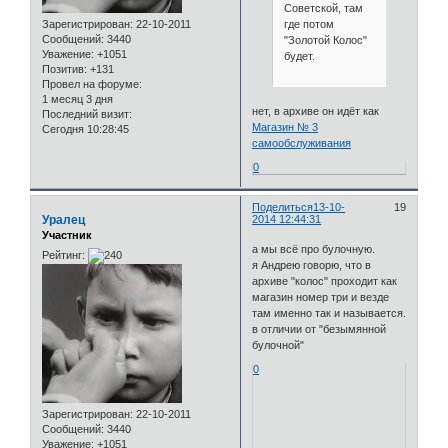
Советской, там
где потом
Зарегистрирован
: 22-10-2011
Сообщений:
3440
"Золотой Колос"
Уважение:
+1051
будет.
Позитив:
+131
Провел на форуме:
1 месяц 3 дня
нет, в архиве он идёт как
Последний визит:
Магазин № 3
Сегодня 10:28:45
самообслуживания
0
Поделиться
13-10-
19
Уралец
2014 12:44:31
Участник
а мы всё про булочную.
Рейтинг:
я Андрею говорю, что в
архиве "колос" проходит как
магазин номер три и везде
там именно так и называется.
в отличии от "безымянной
булочной"
0
Зарегистрирован
: 22-10-2011
Сообщений:
3440
Уважение:
+1051