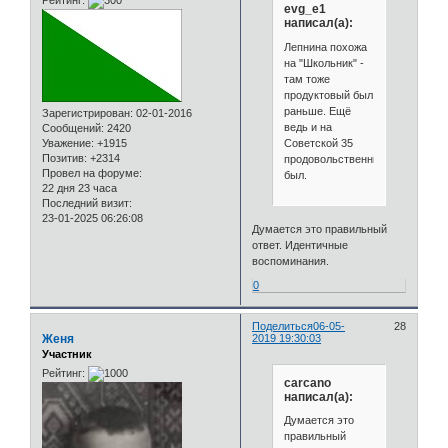
evg_e1
написал(а):
Лепнина похожа
на "Школьник" -
там тоже
продуктовый был
раньше. Ещё
Зарегистрирован
: 02-01-2016
ведь и на
Сообщений:
2420
Советской 35
Уважение:
+1915
Позитив:
+2314
продовольственный
Провел на форуме:
был.
22 дня 23 часа
Последний визит:
23-01-2025 06:26:08
Думается это правильный
ответ. Идентичные
воспоминания.
0
Поделиться
06-05-
28
Женя
2019 19:30:03
Участник
Рейтинг:
carcano
написал(а):
Думается это
правильный