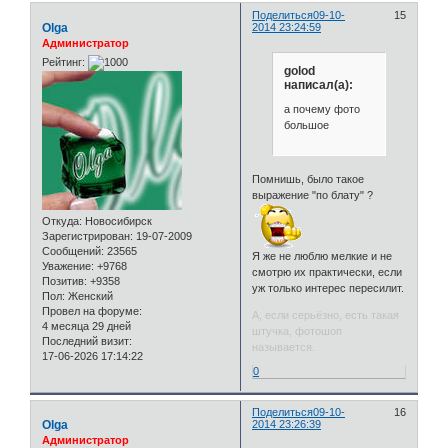
Поделиться
09-10-
15
Olga
2014 23:24:59
Администратор
Рейтинг:
golod
написал(а):
а почему фото
большое
Помнишь, было такое
выражение "по блату" ?
Откуда:
Новосибирск
Зарегистрирован
: 19-07-2009
Сообщений:
23565
Я же не люблю мелкие и не
Уважение:
+9768
смотрю их практически, если
Позитив:
+9358
уж только интерес пересилит.
Пол:
Женский
Провел на форуме:
А, если серьёзно, есть такая
4 месяца 29 дней
штучка, фотошоп
Последний визит:
называется.
17-06-2026 17:14:22
0
Поделиться
09-10-
16
Olga
2014 23:26:39
Администратор