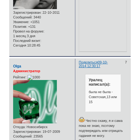
Зарегистрирован
: 22-10-2011
Сообщений:
3440
Уважение:
+1051
Позитив:
+131
Провел на форуме:
1 месяц 3 дня
Последний визит:
Сегодня 10:28:45
Поделиться
09-10-
7
Olga
2014 12:30:17
Администратор
Рейтинг:
Уралец
написал(а):
была не была -
Советская,13 или
15
Честно скажу, я и сама
пока не знаю, поэтому
Откуда:
Новосибирск
подтверждать или отрицать
Зарегистрирован
: 19-07-2009
гадания не могу.
Сообщений:
23565