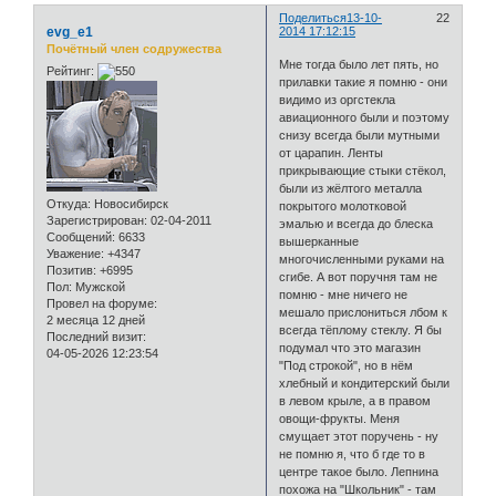
Поделиться
13-10-
22
evg_e1
2014 17:12:15
Почётный член содружества
Мне тогда было лет пять, но
Рейтинг:
прилавки такие я помню - они
видимо из оргстекла
авиационного были и поэтому
снизу всегда были мутными
от царапин. Ленты
прикрывающие стыки стёкол,
были из жёлтого металла
Откуда:
Новосибирск
покрытого молотковой
Зарегистрирован
: 02-04-2011
эмалью и всегда до блеска
Сообщений:
6633
вышерканные
Уважение:
+4347
многочисленными руками на
Позитив:
+6995
сгибе. А вот поручня там не
Пол:
Мужской
помню - мне ничего не
Провел на форуме:
мешало прислониться лбом к
2 месяца 12 дней
всегда тёплому стеклу. Я бы
Последний визит:
подумал что это магазин
04-05-2026 12:23:54
"Под строкой", но в нём
хлебный и кондитерский были
в левом крыле, а в правом
овощи-фрукты. Меня
смущает этот поручень - ну
не помню я, что б где то в
центре такое было. Лепнина
похожа на "Школьник" - там