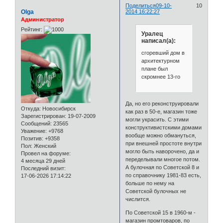
Поделиться
09-10-
10
Olga
2014 16:22:27
Администратор
Рейтинг:
Уралец
написал(а):
сгоревший дом в
архитектурном
плане был
скромнее 13-го
Да, но его реконструировали
Откуда:
Новосибирск
как раз в 50-е, магазин тоже
Зарегистрирован
: 19-07-2009
могли украсить. С этими
Сообщений:
23565
конструктивистскими домами
Уважение:
+9768
вообще можно обмануться,
Позитив:
+9358
при внешней простоте внутри
Пол:
Женский
могло быть наворочено, да и
Провел на форуме:
переделывали многое потом.
4 месяца 29 дней
А булочная по Советской 8 и
Последний визит:
по справочнику 1981-83 есть,
17-06-2026 17:14:22
больше по нему на
Советской булочных не
числится.
По Советской 15 в 1960-м -
магазин промтоваров, по