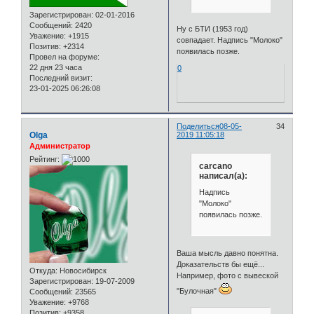
Зарегистрирован
: 02-01-2016
Сообщений:
2420
Ну с БТИ (1953 год)
Уважение:
+1915
совпадает. Надпись "Молоко"
Позитив:
+2314
появилась позже.
Провел на форуме:
22 дня 23 часа
0
Последний визит:
23-01-2025 06:26:08
Поделиться
08-05-
34
Olga
2019 11:05:18
Администратор
Рейтинг:
carcano
написал(а):
Надпись
"Молоко"
появилась позже.
Ваша мысль давно понятна.
Доказательств бы ещё...
Откуда:
Новосибирск
Например, фото с вывеской
Зарегистрирован
: 19-07-2009
"Булочная"
Сообщений:
23565
Уважение:
+9768
Позитив:
+9358