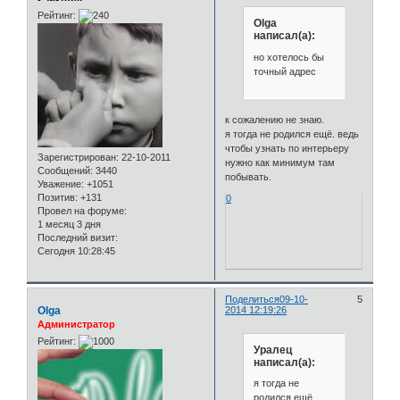
Рейтинг:
Olga
написал(а):
но хотелось бы
точный адрес
к сожалению не знаю.
я тогда не родился ещё. ведь
чтобы узнать по интерьеру
Зарегистрирован
: 22-10-2011
нужно как минимум там
Сообщений:
3440
побывать.
Уважение:
+1051
Позитив:
+131
0
Провел на форуме:
1 месяц 3 дня
Последний визит:
Сегодня 10:28:45
Поделиться
09-10-
5
Olga
2014 12:19:26
Администратор
Рейтинг:
Уралец
написал(а):
я тогда не
родился ещё.