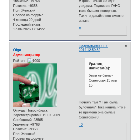
Я фото только сегодня
Уважение:
+9768
Позитив:
+9358
увидела. Подписи в ГАНО
Пол:
Женский
тоже бывают неверные.
Провел на форуме:
Так что давайте все вместе
4 месяца 29 дней
искать.
Последний визит:
0
17-06-2026 17:14:22
Поделиться
09-10-
8
Olga
2014 12:50:32
Администратор
Рейтинг:
Уралец
написал(а):
была не была -
Советская,13 или
15
Почему там ? Там была
булочная? Пока нашла, что в
Откуда:
Новосибирск
те времена она была в
Зарегистрирован
: 19-07-2009
Советской 8.
Сообщений:
23565
Уважение:
+9768
+2
Позитив:
+9358
Пол:
Женский
Провел на форуме: