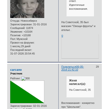
ответ.
Идентичные
воспоминания.
Откуда:
Новосибирск
На Советской, 35 был
Зарегистрирован
: 31-01-2016
магазин "Овощи-фрукты" и
Сообщений:
11874
ателье .
Уважение:
+10164
Позитив:
+10168
0
Пол:
Мужской
Провел на форуме:
1 месяц 29 дней
Последний визит:
31-07-2026 20:54:45
Поделиться
06-05-
29
carcano
2019 21:42:10
Участник
Рейтинг:
Женя
написал(а):
На Советской, 35
Воспоминания - конкретно
Зарегистрирован
: 02-01-2016
про "Школьник".