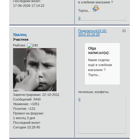
Последний визит:
в хлебном магазине ?
17-06-2026 17:14:22
Торты...
0
Поделиться
13-10-
21
Уралец
2014 15:16:29
Участник
Рейтинг:
Olga
написал(а):
Какие отделы
ещё в хлебном
магазине ?
Торты...
печеньки, конфеты
Зарегистрирован
: 22-10-2011
0
Сообщений:
3440
Уважение:
+1051
Позитив:
+131
Провел на форуме:
1 месяц 3 дня
Последний визит:
Сегодня 10:28:45