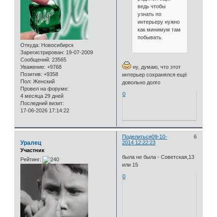
ведь чтобы
узнать по
интерьеру нужно
как минимум там
побывать.
Откуда:
Новосибирск
Зарегистрирован
: 19-07-2009
Сообщений:
23565
ну, думаю, что этот
Уважение:
+9768
Позитив:
+9358
интерьер сохранялся ещё
Пол:
Женский
довольно долго
Провел на форуме:
0
4 месяца 29 дней
Последний визит:
17-06-2026 17:14:22
Поделиться
09-10-
6
Уралец
2014 12:22:23
Участник
была не была - Советская,13
Рейтинг:
или 15
0