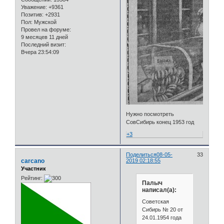
Уважение:
+9361
Позитив:
+2931
Пол:
Мужской
Провел на форуме:
9 месяцев 11 дней
Последний визит:
Вчера 23:54:09
Нужно посмотреть
СовСибирь конец 1953 год
+3
Поделиться
08-05-
33
carcano
2019 02:18:55
Участник
Рейтинг:
Палыч
написал(а):
Советская
Сибирь № 20 от
24.01.1954 года