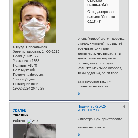
carcano
написал(а):
Отредактировано
carcano (Сегодня
02:15:43)
очень "живое" фото - девочка
с краю, умилила) по лицу её
Откуда:
Новосибирск
всё читается - прям
Зарегистрирован
: 24-06-2013
замыслила, что вырастет и
Сообщений:
1779
купит такое же тигровое
Уважение:
+1558
пальто, ничуть не хуже...
Позитив:
+1570
жаль что мечты её оборвал,
Пол:
Мужской
то ли дедушка, то ли папа.
Провел на форуме:
1 месяц 2 дня
да и грузовое такси -
Последний визит:
шашечек не хватает
19-02-2024 20:45:25
0
Поделиться
21-02-
6
Уралец
2019 11:07:03
Участник
к иностранцам приставали?
Рейтинг:
ничего не понятно
0