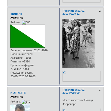
Поделиться
21-02-
2
carcano
2019 02:29:12
Участник
Рейтинг:
Зарегистрирован
: 02-01-2016
Сообщений:
2420
Уважение:
+1915
Позитив:
+2314
Провел на форуме:
22 дня 23 часа
+2
Последний визит:
23-01-2025 06:26:08
Поделиться
21-02-
3
NUTRILITE
2019 07:35:09
Участник
Место известное! Улица
Рейтинг:
Аэоропорт.
+1