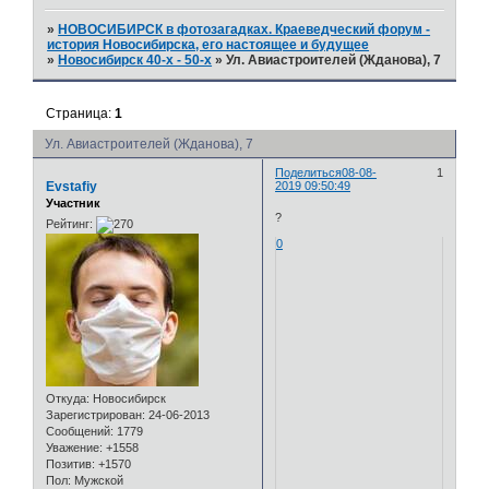
»
НОВОСИБИРСК в фотозагадках. Краеведческий форум -
история Новосибирска, его настоящее и будущее
»
Новосибирск 40-х - 50-х
»
Ул. Авиастроителей (Жданова), 7
Страница:
1
Ул. Авиастроителей (Жданова), 7
Поделиться
08-08-
1
Evstafiy
2019 09:50:49
Участник
?
Рейтинг:
0
Откуда:
Новосибирск
Зарегистрирован
: 24-06-2013
Сообщений:
1779
Уважение:
+1558
Позитив:
+1570
Пол:
Мужской