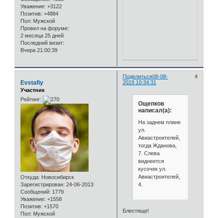
Уважение:
+3122
Позитив:
+4884
Пол:
Мужской
Провел на форуме:
2 месяца 25 дней
Последний визит:
Вчера 21:00:39
Поделиться
08-08-
4
Evstafiy
2019 10:34:31
Участник
Рейтинг:
Ощепков
написал(а):
На заднем плане
ул.
Авиастроителей,
тогда Жданова,
7. Слева
виднеется
кусочек ул.
Авиастроителей,
Откуда:
Новосибирск
4.
Зарегистрирован
: 24-06-2013
Сообщений:
1779
Уважение:
+1558
Позитив:
+1570
Блестяще!
Пол:
Мужской