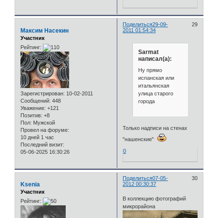
Поделиться
29-09-
29
Максим Насекин
2011 01:54:34
Участник
Рейтинг:
Sarmat
написал(а):
Ну прямо
испанская или
итальянская
улица старого
Зарегистрирован
: 10-02-2011
Сообщений:
448
города
Уважение:
+121
Позитив:
+8
Пол:
Мужской
Только надписи на стенах
Провел на форуме:
10 дней 1 час
"нашенские"
Последний визит:
0
05-06-2025 16:30:26
Поделиться
07-05-
30
Ksenia
2012 00:30:37
Участник
В коллекцию фотографий
Рейтинг:
микрорайона