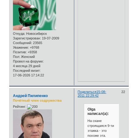
Откуда:
Новосибирск
Зарегистрирован
: 19-07-2009
Сообщений:
23565
Уважение:
+9768
Позитив:
+9358
Пол:
Женский
Провел на форуме:
4 месяца 29 дней
Последний визит:
17-06-2026 17:14:22
Поделиться
15-08-
22
Андрей Пилипенко
2011 22:29:42
Почётный член содружества
Рейтинг:
Olga
написал(а):
На скане
строящаяся 9-ти
этажка - это
похоже эта.