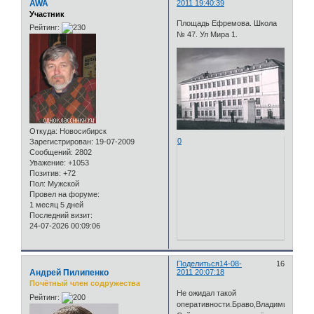
AWA
2011 19:40:39
Участник
Площадь Ефремова. Школа
Рейтинг:
№ 47. Ул Мира 1.
Откуда:
Новосибирск
0
Зарегистрирован
: 19-07-2009
Сообщений:
2802
Уважение:
+1053
Позитив:
+72
Пол:
Мужской
Провел на форуме:
1 месяц 5 дней
Последний визит:
24-07-2026 00:09:06
Поделиться
14-08-
16
Андрей Пилипенко
2011 20:07:18
Почётный член содружества
Не ожидал такой
Рейтинг:
оперативности.Браво,Владимир!