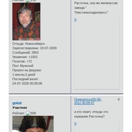
Рейтинг:
Расточка, она же жилмассив
завода "
Тяжстанкогидропресс"
0
Откуда:
Новосибирск
Зарегистрирован
: 19-07-2009
Сообщений:
2802
Уважение:
+1053
Позитив:
+72
Пол:
Мужской
Провел на форуме:
1 месяц 5 дней
Последний визит:
24-07-2026 00:09:06
Поделиться
25-05-
6
golod
2011 00:09:47
Участник
а кто знает, откуда это
Рейтинг:
название Расточка?
0