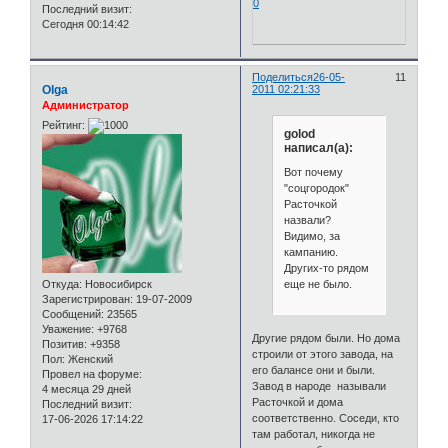
0
Последний визит:
Сегодня 00:14:42
Поделиться
26-05-
11
Olga
2011 02:21:33
Администратор
Рейтинг:
golod
написал(а):
Вот почему
"соцгородок"
Расточкой
назвали?
Видимо, за
кампанию.
Других-то рядом
еще не было.
Откуда:
Новосибирск
Зарегистрирован
: 19-07-2009
Сообщений:
23565
Уважение:
+9768
Другие рядом были. Но дома
Позитив:
+9358
строили от этого завода, на
Пол:
Женский
его балансе они и были.
Провел на форуме:
Завод в народе называли
4 месяца 29 дней
Расточкой и дома
Последний визит:
соответственно. Соседи, кто
17-06-2026 17:14:22
там работал, никогда не