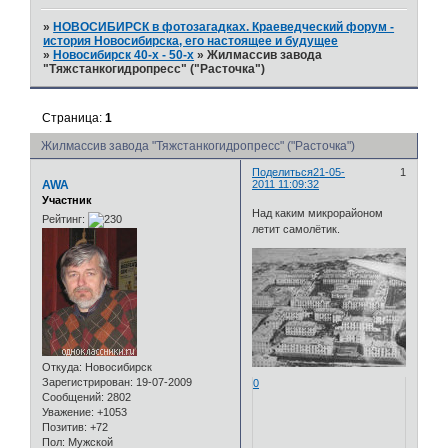
»
НОВОСИБИРСК в фотозагадках. Краеведческий форум -
история Новосибирска, его настоящее и будущее
»
Новосибирск 40-х - 50-х
»
Жилмассив завода
"Тяжстанкогидропресс" ("Расточка")
Страница:
1
Жилмассив завода "Тяжстанкогидропресс" ("Расточка")
Поделиться
21-05-
1
AWA
2011 11:09:32
Участник
Над каким микрорайоном
Рейтинг:
летит самолётик.
Откуда:
Новосибирск
Зарегистрирован
: 19-07-2009
0
Сообщений:
2802
Уважение:
+1053
Позитив:
+72
Пол:
Мужской