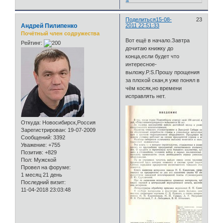
Поделиться
15-08-
23
Андрей Пилипенко
2011 22:51:33
Почётный член содружества
Вот ещё в начало.Завтра
Рейтинг:
дочитаю книжку до
конца,если будет что
интересное-
выложу.P.S.Прошу прощения
за плохой скан,я уже понял в
чём косяк,но времени
исправлять нет.
Откуда:
Новосибирск,Россия
Зарегистрирован
: 19-07-2009
Сообщений:
3392
Уважение:
+755
Позитив:
+829
Пол:
Мужской
Провел на форуме:
1 месяц 21 день
Последний визит:
11-04-2018 23:03:48