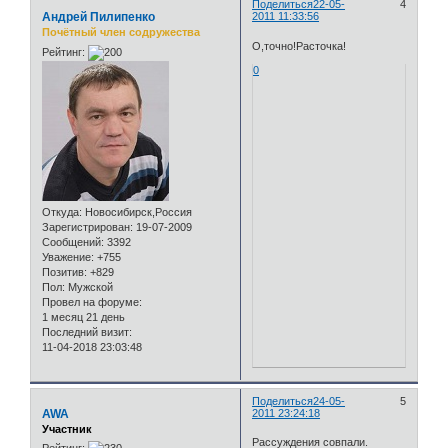
Поделиться
22-05-
4
Андрей Пилипенко
2011 11:33:56
Почётный член содружества
О,точно!Расточка!
Рейтинг:
0
Откуда:
Новосибирск,Россия
Зарегистрирован
: 19-07-2009
Сообщений:
3392
Уважение:
+755
Позитив:
+829
Пол:
Мужской
Провел на форуме:
1 месяц 21 день
Последний визит:
11-04-2018 23:03:48
Поделиться
24-05-
5
AWA
2011 23:24:18
Участник
Рассуждения совпали.