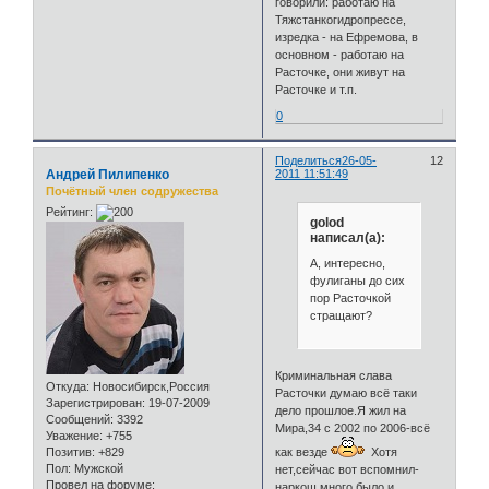
говорили: работаю на
Тяжстанкогидропрессе,
изредка - на Ефремова, в
основном - работаю на
Расточке, они живут на
Расточке и т.п.
0
Поделиться
26-05-
12
Андрей Пилипенко
2011 11:51:49
Почётный член содружества
Рейтинг:
golod
написал(а):
А, интересно,
фулиганы до сих
пор Расточкой
стращают?
Криминальная слава
Откуда:
Новосибирск,Россия
Расточки думаю всё таки
Зарегистрирован
: 19-07-2009
дело прошлое.Я жил на
Сообщений:
3392
Мира,34 с 2002 по 2006-всё
Уважение:
+755
как везде
Хотя
Позитив:
+829
Пол:
Мужской
нет,сейчас вот вспомнил-
Провел на форуме:
наркош много было и