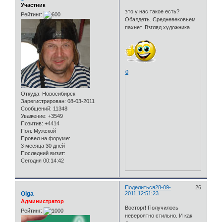
Участник
это у нас такое есть?
Рейтинг:
Обалдеть. Средневековьем
пахнет. Взгляд художника.
0
Откуда:
Новосибирск
Зарегистрирован
: 08-03-2011
Сообщений:
11348
Уважение:
+3549
Позитив:
+4414
Пол:
Мужской
Провел на форуме:
3 месяца 30 дней
Последний визит:
Сегодня 00:14:42
Поделиться
28-09-
26
Olga
2011 12:51:23
Администратор
Восторг! Получилось
Рейтинг:
невероятно стильно. И как