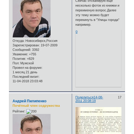
Сейчас отсканирую ещё
несколько фоток из книжки и
переименую вопрос.Далее
эту тему можно будет
перекинуть в "Улицы города"
например.
0
Откуда:
Новосибирск,Россия
Зарегистрирован
: 19-07-2009
Сообщений:
3392
Уважение:
+755
Позитив:
+829
Пол:
Мужской
Провел на форуме:
1 месяц 21 день
Последний визит:
11-04-2018 23:03:48
Поделиться
14-08-
17
Андрей Пилипенко
2011 20:08:19
Почётный член содружества
Рейтинг: