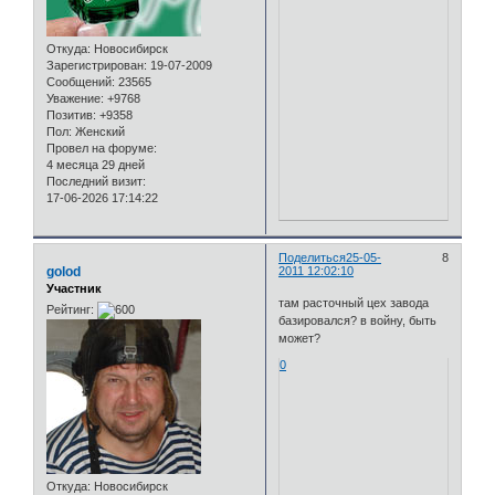
Откуда:
Новосибирск
Зарегистрирован
: 19-07-2009
Сообщений:
23565
Уважение:
+9768
Позитив:
+9358
Пол:
Женский
Провел на форуме:
4 месяца 29 дней
Последний визит:
17-06-2026 17:14:22
Поделиться
25-05-
8
golod
2011 12:02:10
Участник
там расточный цех завода
Рейтинг:
базировался? в войну, быть
может?
0
Откуда:
Новосибирск