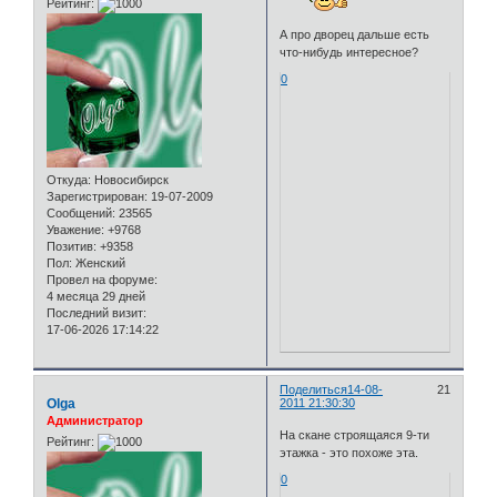
Рейтинг:
А про дворец дальше есть
что-нибудь интересное?
0
Откуда:
Новосибирск
Зарегистрирован
: 19-07-2009
Сообщений:
23565
Уважение:
+9768
Позитив:
+9358
Пол:
Женский
Провел на форуме:
4 месяца 29 дней
Последний визит:
17-06-2026 17:14:22
Поделиться
14-08-
21
Olga
2011 21:30:30
Администратор
На скане строящаяся 9-ти
Рейтинг:
этажка - это похоже эта.
0