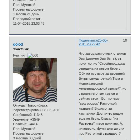
Позитив:
+829
Пол:
Мужской
Провел на форуме:
1 месяц 21 день
Последний визит:
11-04-2018 23:03:48
Поделиться
25-05-
10
golod
2011 23:22:42
Участник
Что завод расточных станков
Рейтинг:
был (должен был быть), эт
понятно, но "Стройплощадка
отведена на левом берегу
Оби на пустыре за деревней
Бугры между речкой Тула и
Новокузнецкой
железнодорожной линией", но
строили его там где он и
сейчас стоит. Вот почему
"соцгородок" Расточкой
Откуда:
Новосибирск
назвали? Видимо, за
Зарегистрирован
: 08-03-2011
кампанию. Других-то рядом
Сообщений:
11348
еще не было. Сказал "на
Уважение:
+3549
Расточке" и все понятно. А,
Позитив:
+4414
интересно, фулиганы до сих
Пол:
Мужской
Провел на форуме:
пор Расточкой стращают?
3 месяца 30 дней