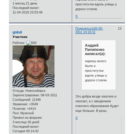
1 месяц 21 день
проститутки вдоль улицы у
Последний визит:
дороги стояли.
11-04-2018 23:03:48
0
Поделиться
26-05-
13
golod
2011 14:10:11
Участник
Рейтинг:
Андрей
Пилипенко
написал(а):
наркош много
было и
проститутки
вдоль улицы у
дороги стояли.
Откуда:
Новосибирск
Зарегистрирован
: 08-03-2011
Это добра везде хватало и
Сообщений:
11348
хватает, а с введением
Уважение:
+3549
платного образования будет
Позитив:
+4414
еще больше. В разы.
Пол:
Мужской
Провел на форуме:
0
3 месяца 30 дней
Последний визит:
Сегодня 00:14:42