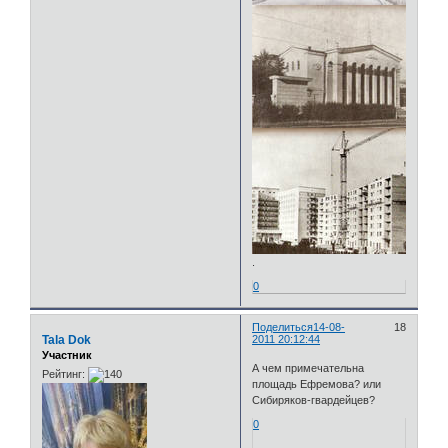
.
0
Поделиться
14-08-
18
Tala Dok
2011 20:12:44
Участник
А чем примечательна
Рейтинг:
площадь Ефремова? или
Сибиряков-гвардейцев?
0