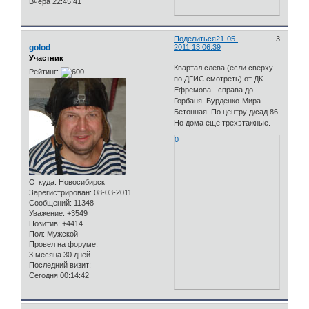
Вчера 22:45:41
Поделиться
21-05-
3
golod
2011 13:06:39
Участник
Квартал слева (если сверху
Рейтинг:
по ДГИС смотреть) от ДК
Ефремова - справа до
Горбаня. Бурденко-Мира-
Бетонная. По центру д/сад 86.
Но дома еще трехэтажные.
0
Откуда:
Новосибирск
Зарегистрирован
: 08-03-2011
Сообщений:
11348
Уважение:
+3549
Позитив:
+4414
Пол:
Мужской
Провел на форуме:
3 месяца 30 дней
Последний визит:
Сегодня 00:14:42