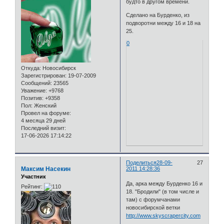
будто в другом времени.
Сделано на Бурденко, из
подворотни между 16 и 18 на
25.
0
Откуда:
Новосибирск
Зарегистрирован
: 19-07-2009
Сообщений:
23565
Уважение:
+9768
Позитив:
+9358
Пол:
Женский
Провел на форуме:
4 месяца 29 дней
Последний визит:
17-06-2026 17:14:22
Поделиться
28-09-
27
Максим Насекин
2011 14:28:36
Участник
Да, арка между Бурденко 16 и
Рейтинг:
18. "Бродили" (в том числе и
там) с форумчанами
новосибирской ветки
http://www.skyscrapercity.com