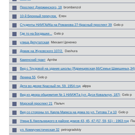
Проспект Дзержинского, 18
brombenzol
10-й Бронный переулок.
Елен
Студенты НИИГАИКа на Романова 27-Красный проспект 39
Gelo p
Где то на Богдашке...
Gelo p
улица Депутатская
Михаил Цененко
Домик на Жуковского 107/2.
Dashura
Каменский тракт
Артём
Вид с Трудовой на здание школы (Ядринцевская,66/Семьи Шамшиных,34
Ленина 55
Gelo p
Дети во дворе Красный пр. 59. 1954 год
alippa
Вид из двора общежития № 1 НИИЖТа (ул. Дуси Ковальчук, 187)
Gelo p
Морской проспект 21
Палыч
Вид со стороны пл. Карла Маркса на дома по ул. Титова 7 и 10
Gelo p
Улица Б.Хмельницкого в районе домов 43, 45, 47 (57, 59, 61) - 1963 год
Па
ул. Коммунистическая 32
petrogradskiy