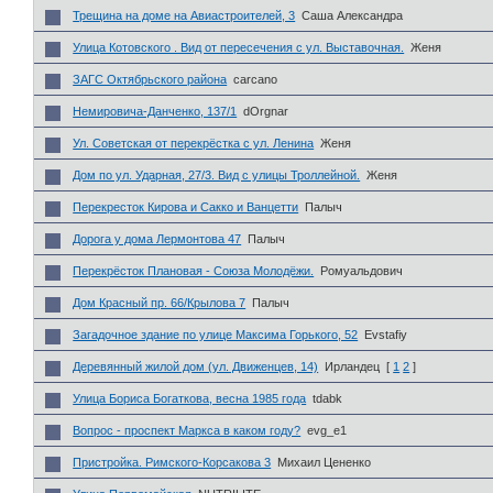
Трещина на доме на Авиастроителей, 3
Саша Александра
Улица Котовского . Вид от пересечения с ул. Выставочная.
Женя
ЗАГС Октябрьского района
carcano
Немировича-Данченко, 137/1
dOrgnar
Ул. Советская от перекрёстка с ул. Ленина
Женя
Дом по ул. Ударная, 27/3. Вид с улицы Троллейной.
Женя
Перекресток Кирова и Сакко и Ванцетти
Палыч
Дорога у дома Лермонтова 47
Палыч
Перекрёсток Плановая - Союза Молодёжи.
Ромуальдович
Дом Красный пр. 66/Крылова 7
Палыч
Загадочное здание по улице Максима Горького, 52
Evstafiy
Деревянный жилой дом (ул. Движенцев, 14)
Ирландец
[
1
2
]
Улица Бориса Богаткова, весна 1985 года
tdabk
Вопрос - проспект Маркса в каком году?
evg_e1
Пристройка. Римского-Корсакова 3
Михаил Цененко