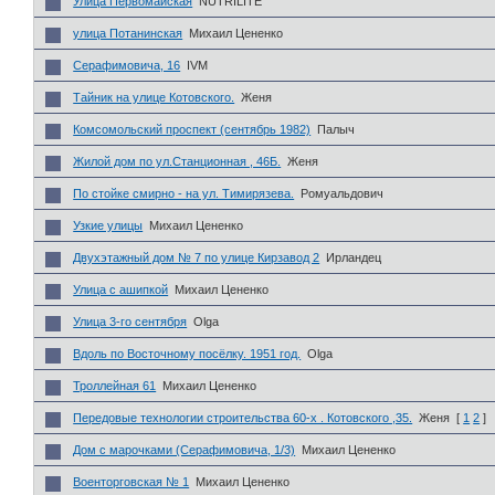
Улица Первомайская
NUTRILITE
улица Потанинская
Михаил Цененко
Серафимовича, 16
IVM
Тайник на улице Котовского.
Женя
Комсомольский проспект (сентябрь 1982)
Палыч
Жилой дом по ул.Станционная , 46Б.
Женя
По стойке смирно - на ул. Тимирязева.
Ромуальдович
Узкие улицы
Михаил Цененко
Двухэтажный дом № 7 по улице Кирзавод 2
Ирландец
Улица с ашипкой
Михаил Цененко
Улица 3-го сентября
Olga
Вдоль по Восточному посёлку. 1951 год.
Olga
Троллейная 61
Михаил Цененко
Передовые технологии строительства 60-х . Котовского ,35.
Женя
[
1
2
]
Дом с марочками (Серафимовича, 1/3)
Михаил Цененко
Военторговская № 1
Михаил Цененко