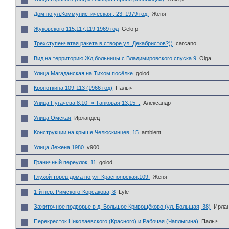
Дом по ул.Коммунистическая , 23. 1979 год.
Женя
Жуковского 115,117,119 1969 год
Gelo p
Трехступенчатая ракета в створе ул. Декабристов?))
carcano
Вид на территорию Жд больницы с Владимировского спуска 9
Olga
Улица Магаданская на Тихом посёлке
golod
Кропоткина 109-113 (1966 год)
Палыч
Улица Пугачева 8,10 -» Танковая 13,15...
Александр
Улица Омская
Ирландец
Конструкции на крыше Челюскинцев, 15
ambient
Улица Лежена 1980
v900
Граничный переулок, 11
golod
Глухой торец дома по ул. Красноярская,109.
Женя
1-й пер. Римского-Корсакова, 8
Lyle
Зажиточное подворье в д. Большое Кривощёково (ул. Большая, 38)
Ирла
Перекресток Николаевского (Красного) и Рабочая (Чаплыгина)
Палыч