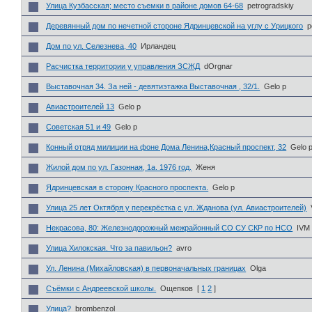
Улица Кузбасская; место съемки в районе домов 64-68
petrogradskiy
Деревянный дом по нечетной стороне Ядринцевской на углу с Урицкого
p
Дом по ул. Селезнева, 40
Ирландец
Расчистка территории у управления ЗСЖД
dOrgnar
Выставочная 34. За ней - девятиэтажка Выставочная , 32/1.
Gelo p
Авиастроителей 13
Gelo p
Советская 51 и 49
Gelo p
Конный отряд милиции на фоне Дома Ленина,Красный проспект, 32
Gelo 
Жилой дом по ул. Газонная, 1а. 1976 год.
Женя
Ядринцевская в сторону Красного проспекта.
Gelo p
Улица 25 лет Октября у перекрёстка с ул. Жданова (ул. Авиастроителей)
Некрасова, 80: Железнодорожный межрайонный СО СУ СКР по НСО
IVM
Улица Хилокская. Что за павильон?
avro
Ул. Ленина (Михайловская) в первоначальных границах
Olga
Съёмки с Андреевской школы.
Ощепков
[
1
2
]
Улица?
brombenzol