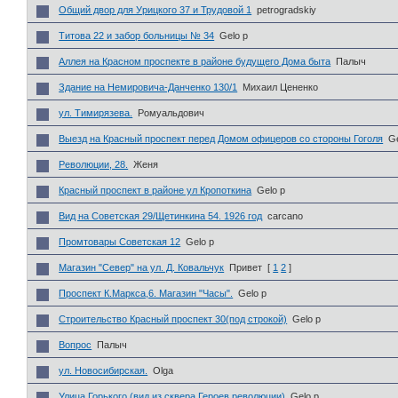
Общий двор для Урицкого 37 и Трудовой 1
petrogradskiy
Титова 22 и забор больницы № 34
Gelo p
Аллея на Красном проспекте в районе будущего Дома быта
Палыч
Здание на Немировича-Данченко 130/1
Михаил Цененко
ул. Тимирязева.
Ромуальдович
Выезд на Красный проспект перед Домом офицеров со стороны Гоголя
Ge
Революции, 28.
Женя
Красный проспект в районе ул Кропоткина
Gelo p
Вид на Советская 29/Щетинкина 54. 1926 год
carcano
Промтовары Советская 12
Gelo p
Магазин "Север" на ул. Д. Ковальчук
Привет
[
1
2
]
Проспект К.Маркса,6. Магазин "Часы".
Gelo p
Строительство Красный проспект 30(под строкой)
Gelo p
Вопрос
Палыч
ул. Новосибирская.
Olga
Улица Горького (вид из сквера Героев революции)
Gelo p