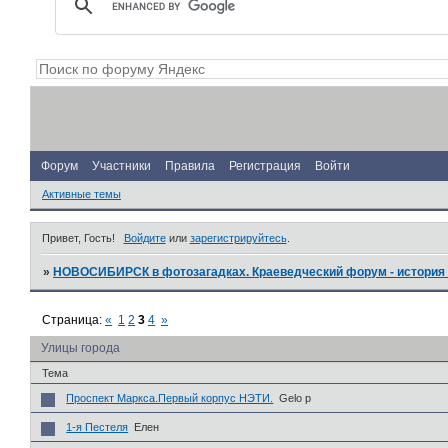
Форум
Участники
Правила
Регистрация
Войти
Активные темы
Привет, Гость!
Войдите
или
зарегистрируйтесь
.
»
НОВОСИБИРСК в фотозагадках. Краеведческий форум - история 
Страница:
«
1
2
3
4
»
Улицы города
Тема
Проспект Маркса.Первый корпус НЭТИ.
Gelo p
1-я Пестеля
Елен