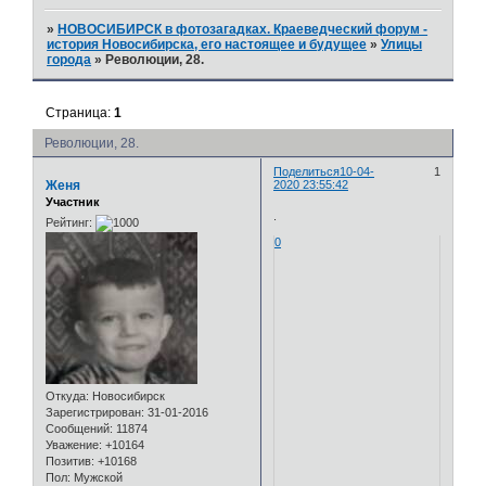
»
НОВОСИБИРСК в фотозагадках. Краеведческий форум -
история Новосибирска, его настоящее и будущее
»
Улицы
города
»
Революции, 28.
Страница:
1
Революции, 28.
Поделиться
10-04-
1
Женя
2020 23:55:42
Участник
.
Рейтинг:
0
Откуда:
Новосибирск
Зарегистрирован
: 31-01-2016
Сообщений:
11874
Уважение:
+10164
Позитив:
+10168
Пол:
Мужской